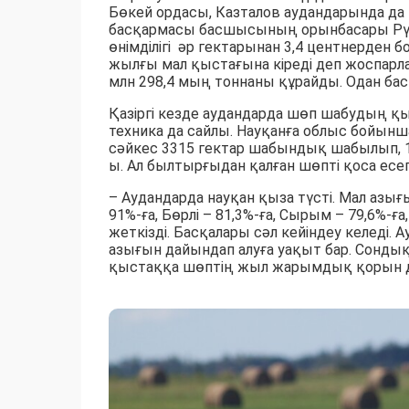
Бөкей ордасы, Казталов аудандарында 
басқармасы басшысының орынбасары Рү
өнімділігі әр гектарынан 3,4 центнерден б
жылғы мал қыстағына кіреді деп жоспарла
млн 298,4 мың тоннаны құрайды. Одан бас
Қазіргі кезде аудандарда шөп шабудың қы
техника да сайлы. Науқанға облыс бойынш
сәйкес 3315 гектар шабындық шабылып, 1
ы. Ал былтырғыдан қалған шөпті қоса есе
– Аудандарда науқан қыза түсті. Мал азы
91%-ға, Бөрлі – 81,3%-ға, Сырым – 79,6%-ғ
жеткізді. Басқалары сәл кейіндеу келеді.
азығын дайындап алуға уақыт бар. Сондық
қыстаққа шөптің жыл жарымдық қорын дай