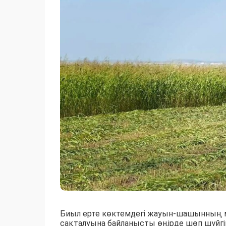
Биыл ерте көктемдегі жауын-шашынның 
сақталуына байланысты өңірде шөп шүйгі