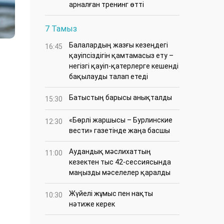
арналған тренинг өтті
7 Тамыз
Балалардың жазғы кезеңдегі
16:45
қауіпсіздігін қамтамасыз ету –
негізгі қауіп-қатерлерге кешенді
бақылауды талап етеді
Батыстың барысы анықталды
15:30
«Бөрлі жаршысы – Бурлинские
12:30
вести» газетінде жаңа басшы
Аудандық мәслихаттың
11:00
кезектен тыс 42-сессиясында
маңызды мәселелер қаралды
Жүйелі жұмыс пен нақты
10:30
нәтиже керек