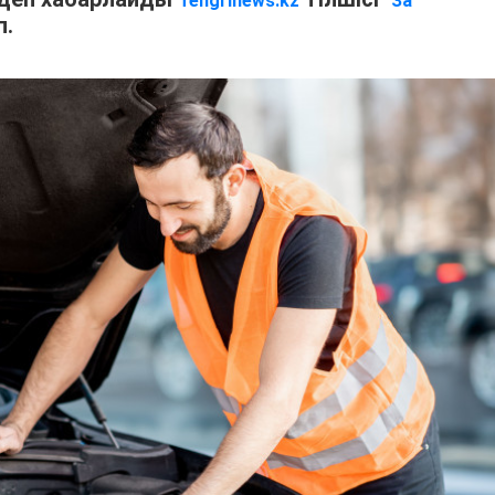
Tengrinews.kz
"За
п.