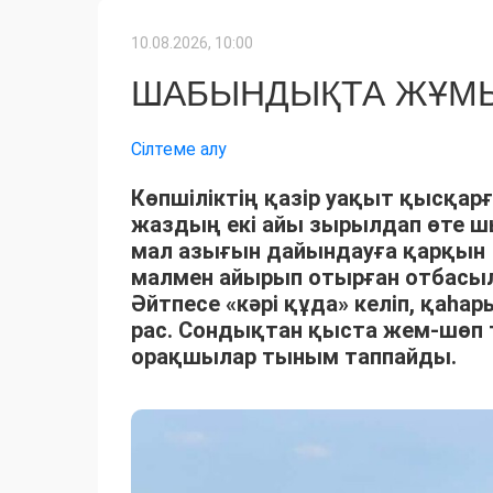
10.08.2026, 10:00
ШАБЫНДЫҚТА ЖҰМЫ
Сілтеме алу
Көпшіліктің қазір уақыт қысқарғ
жаздың екі айы зырылдап өте 
мал азығын дайындауға қарқын 
малмен айырып отырған отбасыла
Әйтпесе «кәрі құда» келіп, қаһ
рас. Сондықтан қыста жем-шөп 
орақшылар тыным таппайды.