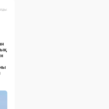
лды:
ан
тық
ын
ыны
н