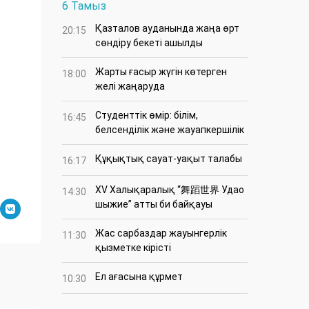
6 Тамыз
Қазталов ауданында жаңа өрт
20:15
сөндіру бекеті ашылды
Жарты ғасыр жүгін көтерген
18:00
желі жаңаруда
Студенттік өмір: білім,
16:45
белсенділік және жауапкершілік
Құқықтық сауат-уақыт талабы
16:17
XV Халықаралық “舞蹈世界 Удао
14:30
шыжие” атты би байқауы
Жас сарбаздар жауынгерлік
11:30
қызметке кірісті
Ел ағасына құрмет
10:30