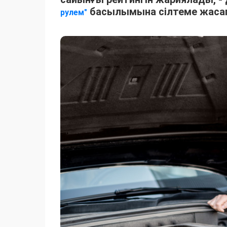
басылымына сілтеме жаса
рулем"