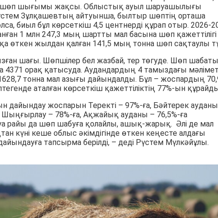
да шөп шығымы жақсы. Облыстық ауыл шаруашылығы
стем Зұлқашевтың айтуынша, былтыр шөптің орташа
олса, биыл бұл көрсеткіш 4,5 центнерді құрап отыр. 2026-2
нған 1 млн 247,3 мың шартты мал басына шөп қажеттілігі
қа өткен жылдан қалған 141,5 мың тонна шөп сақтаулы тұ
зған шағы. Шөпшілер бел жазбай, тер төгуде. Шөп шабат
а 4371 орақ қатысуда. Аудандардың 4 тамыздағы мәлімет
628,7 тонна мал азығы дайындалды. Бұл – жоспардың 70,
птегенде аталған көрсеткіш қажеттіліктің 77%-ын құрайды
ғын дайындау жоспарын Теректі – 97%-ға, Бәйтерек ауданы
а, Шыңғырлау – 78%-ға, Ақжайық ауданы – 76,5%-ға
 Ауа райы да шөп шабуға қолайлы, ашық-жарық. Әлі де мал
тан күні кеше облыс әкімдігінде өткен кеңесте алдағы
ындауға тапсырма берілді, – деді Рүстем Мүлкәйұлы.