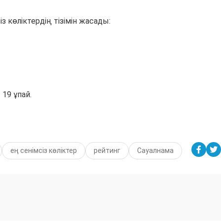
 көліктердің тізімін жасады:
 19 ұпай.
ең сенімсіз көліктер
рейтинг
Сауалнама