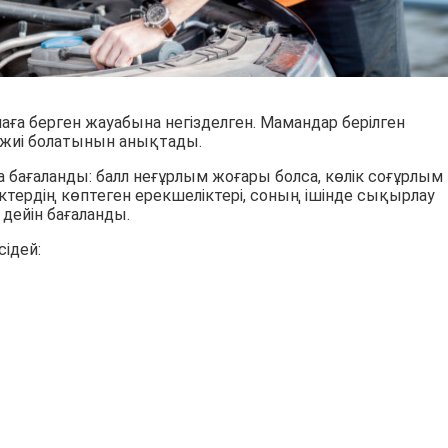
ға берген жауабына негізделген. Мамандар берілген
р жиі болатынын анықтады.
 бағаланды: балл неғұрлым жоғары болса, көлік соғұрлым
іктердің көптеген ерекшеліктері, соның ішінде сықырлау
дейін бағаланды.
сідей: