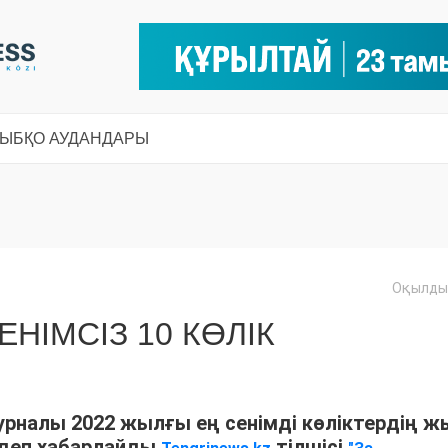
СЫ
БҚО АУДАНДАРЫ
Оқылды:
ЕНІМСІЗ 10 КӨЛІК
рналы 2022 жылғы ең сенімді көліктердің ж
 деп хабарлайды
тілшісі