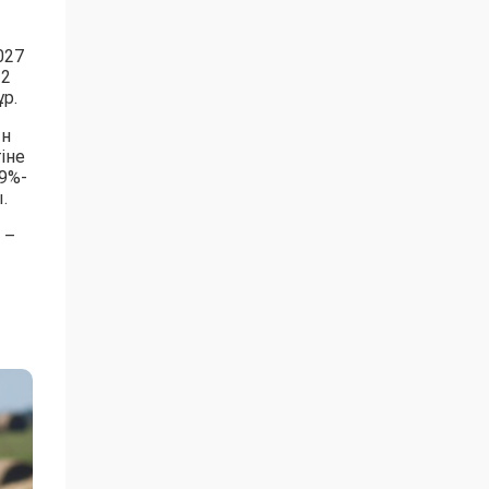
027
 2
р.
ын
іне
9%-
.
 –