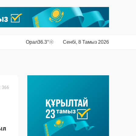
Орал
36.3°
Сенбі, 8 Тамыз 2026
 366
ыл