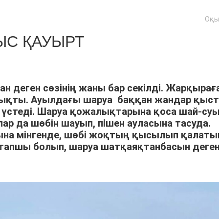
Оқы
С ҚАУЫРТ
ан деген сөзінің жаны бар секілді. Жарқырағ
шықты. Ауылдағы шаруа баққан жандар қыс
үстеді. Шаруа қожалықтарына қоса шай-су
р да шөбін шауып, пішен ауласына тасуда.
арына мінгенде, шөбі жоқтың қысылып қалат
тапшы болып, шаруа шатқаяқтанбасын деге