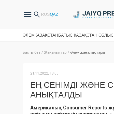
ӘЛЕМ
ҚАЗАҚСТАН
БАТЫС ҚАЗАҚСТАН ОБЛЫ
Басты бет
/
Жаңалықтар
/
Әлем жаңалықтары
21.11.2022, 13:05
ЕҢ СЕНІМДІ ЖӘНЕ С
АНЫҚТАЛДЫ
Америкалық Consumer Reports жу
сайынғы рейтингін жариялады, -