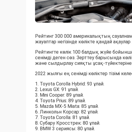
Рейтинг 300 000 америкалықтың сауалнама
жауаптар негізінде көлікте қандай ақаула
Рейтингте көлік 100 балдық жүйе бойынша
сенімді деген сөз. Зерттеу барысында көл
және сылдырлау сияқты ұсақ-түйектеріне 
2022 жылғы ең сенімді көліктер тізімі келе
1. Toyota Corolla Hybrid: 93 ұпай.
2. Lexus GX: 91 ұпай.
3. Mini Cooper: 89 ұпай.
4. Toyota Prius: 89 ұпай.
5. Mazda MX-5 Miata: 85 ұпай.
6. Линкольн Корсар: 82 ұпай.
7. Toyota Corolla: 81 ұпай.
8. Субару Кросстрек: 80 ұпай.
9. BMW 3 сериясы: 80 ұпай.