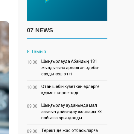
07 NEWS
8 Тамыз
Шыңғырлауда Абайдың 181
10:30
жылдығына арналған әдеби-
сазды кеш өтті
Отан шебін күзеткен ерлерге
10:00
құрмет көрсетілді
​Шыңғырлау ауданында мал
09:30
азығын дайындау жоспары 78
пайызға орындалды
​Теректіде жас отбасыларға
09:00