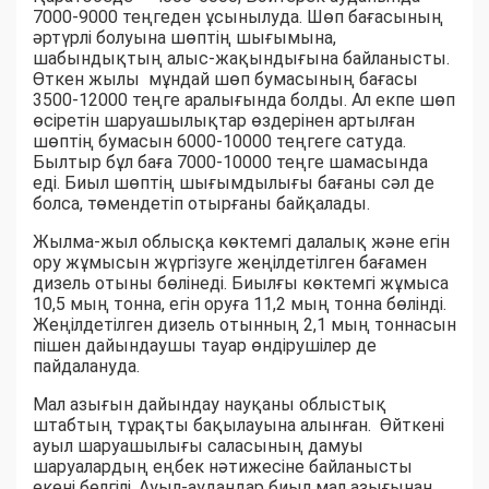
7000-9000 теңгеден ұсынылуда. Шөп бағасының
әртүрлі болуына шөптің шығымына,
шабындықтың алыс-жақындығына байланысты.
Өткен жылы мұндай шөп бумасының бағасы
3500-12000 теңге аралығында болды. Ал екпе шөп
өсіретін шаруашылықтар өздерінен артылған
шөптің бумасын 6000-10000 теңгеге сатуда.
Былтыр бұл баға 7000-10000 теңге шамасында
еді. Биыл шөптің шығымдылығы бағаны сәл де
болса, төмендетіп отырғаны байқалады.
Жылма-жыл облысқа көктемгі далалық және егін
ору жұмысын жүргізуге жеңілдетілген бағамен
дизель отыны бөлінеді. Биылғы көктемгі жұмыса
10,5 мың тонна, егін оруға 11,2 мың тонна бөлінді.
Жеңілдетілген дизель отынның 2,1 мың тоннасын
пішен дайындаушы тауар өндірушілер де
пайдалануда.
Мал азығын дайындау науқаны облыстық
штабтың тұрақты бақылауына алынған. Өйткені
ауыл шаруашылығы саласының дамуы
шаруалардың еңбек нәтижесіне байланысты
екені белгілі. Ауыл-аудандар биыл мал азығынан