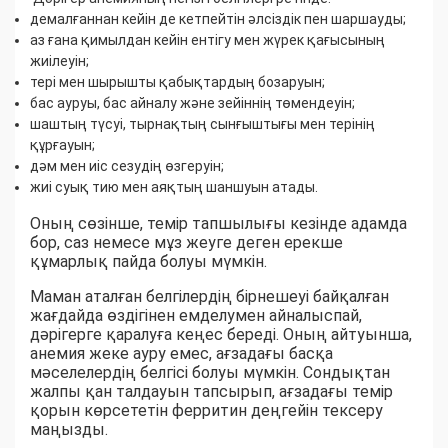
демалғаннан кейін де кетпейтін әлсіздік пен шаршауды;
аз ғана қимылдан кейін ентігу мен жүрек қағысының
жиілеуін;
тері мен шырышты қабықтардың бозаруын;
бас ауруы, бас айналу және зейіннің төмендеуін;
шаштың түсуі, тырнақтың сынғыштығы мен терінің
құрғауын;
дәм мен иіс сезудің өзгеруін;
жиі суық тию мен аяқтың шаншуын атады.
Оның сөзінше, темір тапшылығы кезінде адамда
бор, саз немесе мұз жеуге деген ерекше
құмарлық пайда болуы мүмкін.
Маман аталған белгілердің бірнешеуі байқалған
жағдайда өздігінен емделумен айналыспай,
дәрігерге қаралуға кеңес береді. Оның айтуынша,
анемия жеке ауру емес, ағзадағы басқа
мәселелердің белгісі болуы мүмкін. Сондықтан
жалпы қан талдауын тапсырып, ағзадағы темір
қорын көрсететін ферритин деңгейін тексеру
маңызды.