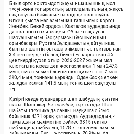
Биыл ерте көктемдегі жауын-шашынның мол
түсуі және топырақтың ылғалдылығының жақсы
сақталуына байланысты өңірде шөп шүйгін.
Өткен қыста мал азығынан тапшылық көрген
Жәнібек, Бөкей ордасы, Казталов аудандарында
да шөп шығымы жақсы. Облыстық ауыл
шаруашылығы басқармасы басшысының
орынбасары Рүстем Зұлқашевтың айтуынша,
былтыр шөптің орташа өнімділігі әр гектарынан
3,4 центнерден болса, биыл бұл көрсеткіш 4,5
центнерді құрап отыр. 2026-2027 жылғы мал
қыстағына кіреді деп жоспарланған 1 млн 247,3
мың шартты мал басына шөп қажеттілігі 2 млн
298,4 мың тоннаны құрайды. Одан басқа өткен
жылдан қалған 141,5 мың тонна шөп сақтаулы
тұр.
Қазіргі кезде аудандарда шөп шабудың қызған
шағы. Шөпшілер бел жазбай, тер төгуде. Шөп
шабатын техника да сайлы. Науқанға облыс
бойынша 4371 орақ қатысуда. Аудандардың 4
тамыздағы мәліметіне сәйкес 3315 гектар
шабындық шабылып, 1628,7 тонна мал азығы
дайындалды. Бұл – жоспардың 70,9%-ы. Ал