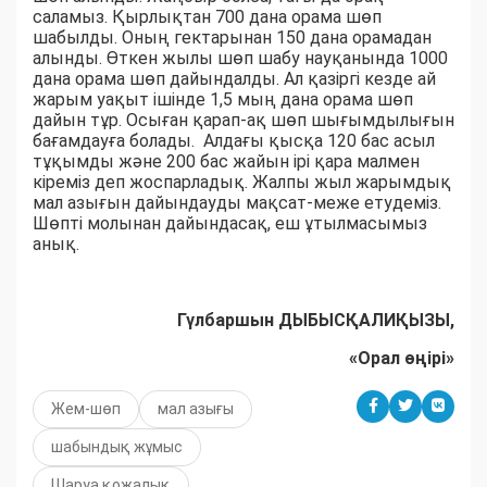
саламыз. Қырлықтан 700 дана орама шөп
шабылды. Оның гектарынан 150 дана орамадан
алынды. Өткен жылы шөп шабу науқанында 1000
дана орама шөп дайындалды. Ал қазіргі кезде ай
жарым уақыт ішінде 1,5 мың дана орама шөп
дайын тұр. Осыған қарап-ақ шөп шығымдылығын
бағамдауға болады. Алдағы қысқа 120 бас асыл
тұқымды және 200 бас жайын ірі қара малмен
кіреміз деп жоспарладық. Жалпы жыл жарымдық
мал азығын дайындауды мақсат-меже етудеміз.
Шөпті молынан дайындасақ, еш ұтылмасымыз
анық.
Гүлбаршын ДЫБЫСҚАЛИҚЫЗЫ,
«Орал өңірі»
Жем-шөп
мал азығы
шабындық жұмыс
Шаруа қожалық