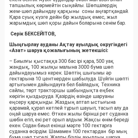
тапшылық көрмейтін сыңайлы. Шөпшілердің
жем-шөп дайындау қарқыны соны аңғартқандай.
Қара суық күзге дейін бір жылдық емес, жыл
жарымдық шөп қоры дайын боларына сенім бар.
Серік БЕКСЕЙІТОВ,
Шыңғырлау ауданы Ақтау ауылдық округіндегі
«Азат» шаруа қожалығының жетекшісі:
– Биылғы қыстаққа 300 бас ірі қара, 500 уақ
жандық, 100 жылқы малына 3000 бума шөп
дайындауымыз керек. Шөптің шығымы әр
гектарына 10 центнерден шабылуда. Шүйгін шөпті
артығымен дайындауға бел байладық. Техника
сайлы, төрт тракторшы шабындықта еңбек
көрігін қыздыруда. Қазірдің өзінде шаруаны
еңсеру қарқынды. Жаздың аптап ыстығына
қарамай, қурап кетпей тұрып шауып, тасып алу да
оңай шаруа емес. Өткен жылы бірінші рет суданка
шөбін егіп, екі рет орып алдым. Жақсы өнім береді
екен. Содан биыл екінші мәрте 100 гектарға
суданка өсірдім. Шамамен 100 гектардан бір мың
бума шөп түседі. Жалпы біздің ауылдың шаруа