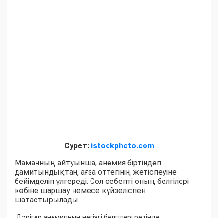
Сурет:
istockphoto.com
Маманның айтуынша, анемия біртіндеп
дамитындықтан, ағза оттегінің жетіспеуіне
бейімделіп үлгереді. Сол себепті оның белгілері
көбіне шаршау немесе күйзеліспен
шатастырылады.
Дәрігер анемияның негізгі белгілері ретінде: