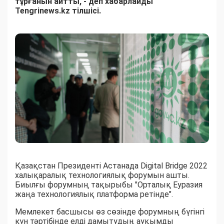
тұрғанын айтты, - деп хабарлайды
Tengrinews.kz тілшісі.
Қазақстан Президенті Астанада Digital Bridge 2022
халықаралық технологиялық форумын ашты.
Биылғы форумның тақырыбы "Орталық Еуразия
жаңа технологиялық платформа ретінде".
Мемлекет басшысы өз сөзінде форумның бүгінгі
күн тәртібінде елді дамытудың ауқымды