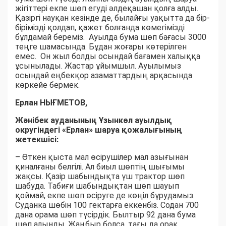
жігіттері екпе шөп егуді әлдеқашан қолға алды.
Қазіргі науқан кезінде де, былайғы уақытта да бір-
бірімізді қолдап, қажет болғанда көмегімізді
бұлдамай береміз. Ауылда бума шөп бағасы 3000
теңге шамасында. Бұдан жоғары көтерілген
емес. Он жыл болды осындай бағамен халыққа
ұсынылады. Жастар ұйымшыл. Ауылымыз
осындай еңбекқор азаматтардың арқасында
көркейе бермек.
Ерлан НЫҒМЕТОВ,
Жәнібек ауданының Ұзынкөл ауылдық
округіндегі «Ерлан» шаруа қожалығының
жетекшісі:
– Өткен қыста мал өсірушілер мал азығынан
қиналғаны белгілі. Ал биыл шөптің шығымы
жақсы. Қазір шабындықта үш трактор шөп
шабуда. Табиғи шабындықтан шөп шауып
қоймай, екпе шөп өсіруге де көңіл бұрудамыз.
Суданка шөбін 100 гектарға еккенбіз. Содан 700
дана орама шөп түсірдік. Былтыр 92 дана бума
шөп алынды. Жаңбыр болса, тағы да орақ