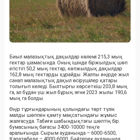
Биыл малазықтық дақылдар көлемі 215,3 мың
гектар шамасында. Оның ішінде біржылдық шөп
егістігі 50,2 мың гектар, көпжылдық дақылдар
162,8 мың гектарды құрайды. Жалпы өңірде жыл
санап малазықтық дақыл өсірушілер қатары
толығып келеді. Былтырғы көрсеткіш 203,8 мың
га, ал бұдан үш жыл бұрын, яғни 2023 жылы 190,6
мың га болды.
Өңір тұрғындарының қолындағы төрт түлік
малды шөппен қамту мақсатындағы жұмыс
жалғасуда. Табиғи шабындықтағы шөптің бір
бумасының бағасы 3400-10000 теңге
аралығында. Сырым ауданында – 6000-6500,
Қаратөбеде – 4000-6000, Бәйтерек ауданында