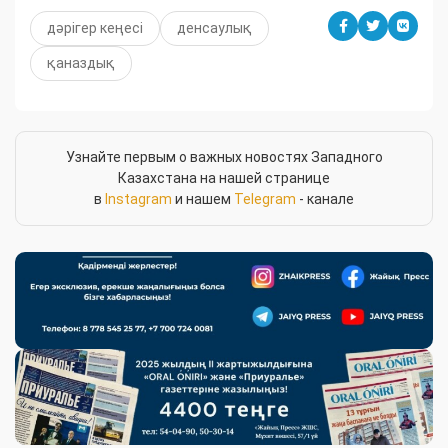
дәрігер кеңесі
денсаулық
қаназдық
Узнайте первым о важных новостях Западного
Казахстана на нашей странице
в
Instagram
и нашем
Telegram
- канале