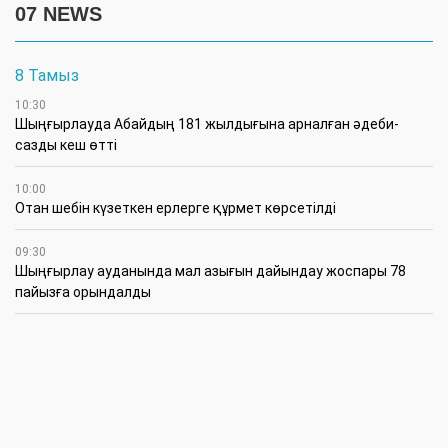
07 NEWS
8 Тамыз
10:30
Шыңғырлауда Абайдың 181 жылдығына арналған әдеби-
сазды кеш өтті
10:00
Отан шебін күзеткен ерлерге құрмет көрсетілді
09:30
​Шыңғырлау ауданында мал азығын дайындау жоспары 78
пайызға орындалды
09:00
​Теректіде жас отбасыларға арналған тренинг өтті
7 Тамыз
16:45
Балалардың жазғы кезеңдегі қауіпсіздігін қамтамасыз ету –