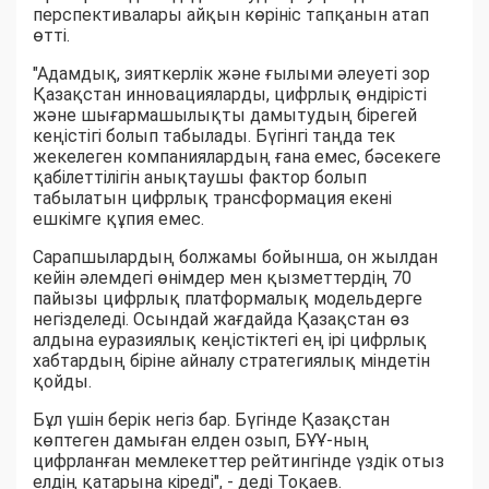
перспективалары айқын көрініс тапқанын атап
өтті.
"Адамдық, зияткерлік және ғылыми әлеуеті зор
Қазақстан инновацияларды, цифрлық өндірісті
және шығармашылықты дамытудың бірегей
кеңістігі болып табылады. Бүгінгі таңда тек
жекелеген компаниялардың ғана емес, бәсекеге
қабілеттілігін анықтаушы фактор болып
табылатын цифрлық трансформация екені
ешкімге құпия емес.
Сарапшылардың болжамы бойынша, он жылдан
кейін әлемдегі өнімдер мен қызметтердің 70
пайызы цифрлық платформалық модельдерге
негізделеді. Осындай жағдайда Қазақстан өз
алдына еуразиялық кеңістіктегі ең ірі цифрлық
хабтардың біріне айналу стратегиялық міндетін
қойды.
Бұл үшін берік негіз бар. Бүгінде Қазақстан
көптеген дамыған елден озып, БҰҰ-ның
цифрланған мемлекеттер рейтингінде үздік отыз
елдің қатарына кіреді", - деді Тоқаев.