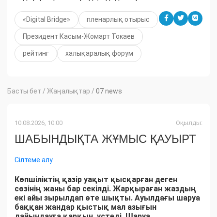
«Digital Bridge»
пленарлық отырыс
Президент Касым-Жомарт Токаев
рейтинг
халықаралық форум
Басты бет
/
Жаңалықтар
/
07 news
10.08.2026, 10:00
Оқылды:
ШАБЫНДЫҚТА ЖҰМЫС ҚАУЫРТ
Сілтеме алу
Көпшіліктің қазір уақыт қысқарған деген
сөзінің жаны бар секілді. Жарқыраған жаздың
екі айы зырылдап өте шықты. Ауылдағы шаруа
баққан жандар қыстық мал азығын
дайындауға қарқын үстеді. Шаруа