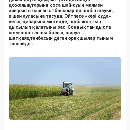
қожалықтарына қоса шай-суын малмен
айырып отырған отбасылар да шөбін шауып,
пішен ауласына тасуда. Әйтпесе «кәрі құда»
келіп, қаһарына мінгенде, шөбі жоқтың
қысылып қалатыны рас. Сондықтан қыста
жем-шөп тапшы болып, шаруа
шатқаяқтанбасын деген орақшылар тыным
таппайды.