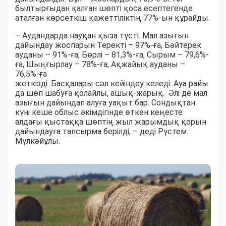
былтырғыдан қалған шөпті қоса есептегенде
аталған көрсеткіш қажеттіліктің 77%-ын құрайды.
– Аудандарда науқан қыза түсті. Мал азығын
дайындау жоспарын Теректі – 97%-ға, Бәйтерек
ауданы – 91%-ға, Бөрлі – 81,3%-ға, Сырым – 79,6%-
ға, Шыңғырлау – 78%-ға, Ақжайық ауданы –
76,5%-ға
жеткізді. Басқалары сәл кейіндеу келеді. Ауа райы
да шөп шабуға қолайлы, ашық-жарық. Әлі де мал
азығын дайындап алуға уақыт бар. Сондықтан
күні кеше облыс әкімдігінде өткен кеңесте
алдағы қыстаққа шөптің жыл жарымдық қорын
дайындауға тапсырма берілді, – деді Рүстем
Мүлкәйұлы.