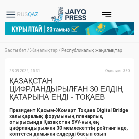
Басты бет
/
Жаңалықтар
/
Республикалық жаңалықтар
28.09.2022, 15:31
Оқылды: 330
ҚАЗАҚСТАН
ЦИФРЛАНДЫРЫЛҒАН 30 ЕЛДІҢ
ҚАТАРЫНА ЕНДІ - ТОҚАЕВ
Президент Қасым-Жомарт Тоқаев Digital Bridge
халықаралық форумының пленарлық
отырысында Қазақстан БҰҰ-ның ең
цифрландырылған 30 мемлекеттің рейтингінде,
көптеген дамыған елдерді басып озып