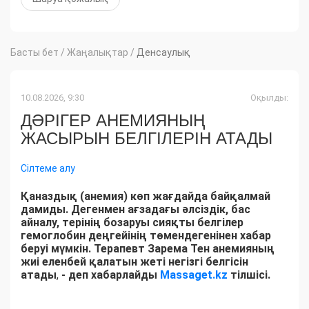
Басты бет
/
Жаңалықтар
/
Денсаулық
10.08.2026, 9:30
Оқылды:
ДӘРІГЕР АНЕМИЯНЫҢ
ЖАСЫРЫН БЕЛГІЛЕРІН АТАДЫ
Сілтеме алу
Қаназдық (анемия) көп жағдайда байқалмай
дамиды. Дегенмен ағзадағы әлсіздік, бас
айналу, терінің бозаруы сияқты белгілер
гемоглобин деңгейінің төмендегенінен хабар
беруі мүмкін. Терапевт Зарема Тен анемияның
жиі еленбей қалатын жеті негізгі белгісін
атады
,
- деп хабарлайды
Massaget.kz
тілшісі.