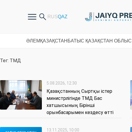
ӘЛЕМ
ҚАЗАҚСТАН
БАТЫС ҚАЗАҚСТАН ОБЛЫ
Тег: ТМД
5.08.2026, 12:30
Қазақстанның Сыртқы істер
министрлігінде ТМД Бас
хатшысының Бірінші
орынбасарымен кездесу өтті
13.11.2025, 10:00