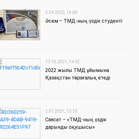
5.04.2022, 16:00
Әсем – ТМД-ның үздік студенті
13.10.2021, 14:42
2022 жылы ТМД ұйымына
Қазақстан төрағалық етеді
2.07.2021, 10:10
Саясат – «ТМД-ның үздік
дарынды оқушысы»