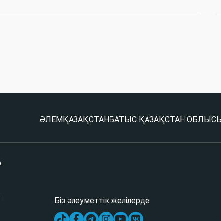
ӘЛЕМ
ҚАЗАҚСТАН
БАТЫС ҚАЗАҚСТАН ОБЛЫС
р
і
Біз әлеуметтік желілерде