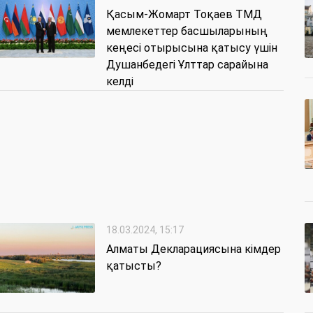
Қасым-Жомарт Тоқаев ТМД
мемлекеттер басшыларының
кеңесі отырысына қатысу үшін
Душанбедегі Ұлттар сарайына
келді
18.03.2024, 15:17
Алматы Декларациясына кімдер
қатысты?