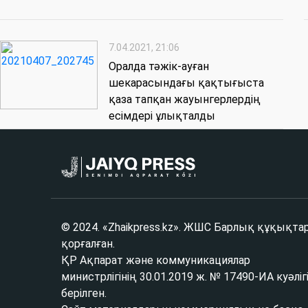
7.04.2021, 21:06
Оралда тәжік-ауған
шекарасындағы қақтығыста
қаза тапқан жауынгерлердің
есімдері ұлықталды
© 2024. «Zhaikpress.kz». ЖШС Барлық құқықта
қорғалған.
ҚР Ақпарат және коммуникациялар
министрлігінің 30.01.2019 ж. № 17490-ИА куәліг
берілген.