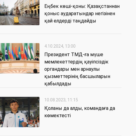
Еңбек көші-қоны: Қазақстаннан
қоныс аударатындар негізінен
қай елдерді таңдайды
4.10.2024, 13:00
Президент ТМД-ға мүше
мемлекеттердің қауіпсіздік
органдары мен арнаулы
қызметтерінің басшыларын
қабылдады
10.08.2023, 11:15
Қоланы да алды, командаға да
көмектесті