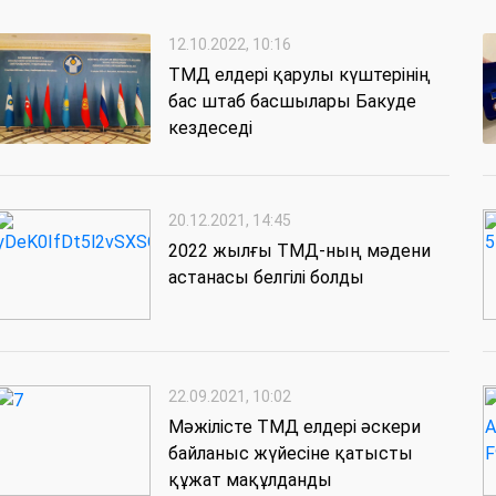
12.10.2022, 10:16
ТМД елдері қарулы күштерінің
бас штаб басшылары Бакуде
кездеседі
20.12.2021, 14:45
2022 жылғы ТМД-ның мәдени
астанасы белгілі болды
22.09.2021, 10:02
Мәжілісте ТМД елдері әскери
байланыс жүйесіне қатысты
құжат мақұлданды