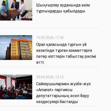
Шыңғырлау ауданында әкім
тұрғындарды қабылдады
15.05.2026, 17:45
Орал қаласында тұрғын үй
кезегінде тұрған азаматтарға
пәтер кілттерін табыстау рәсімі
өтті
30.04.2026, 12:15
Сайлаушылармен жүзбе-жүз:
«Amanat» партиясы
депутаттарының есеп беру
кездесулері басталды