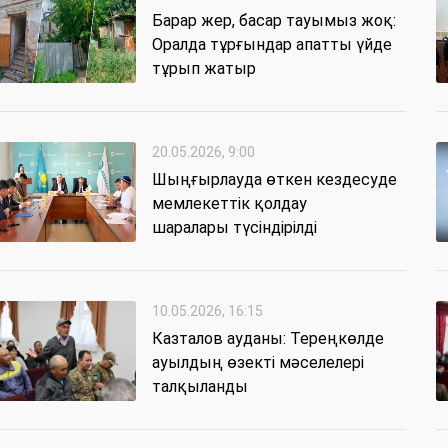
Барар жер, басар тауымыз жоқ:
Оралда тұрғындар апатты үйде
тұрып жатыр
20.05.2026, 9:00
Шыңғырлауда өткен кездесуде
мемлекеттік қолдау
шаралары түсіндірілді
10.05.2026, 16:15
Казталов ауданы: Тереңкөлде
ауылдың өзекті мәселелері
талқыланды