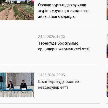
Оралда тұрғындар ауылда
жүріп-тұрудың қиындығын
айтып шағымданды
24.05.2026, 16:30
Теректіде бос жұмыс
орындары жәрмеңкесі өтті
14.05.2026, 22:25
Шыңғырлауда есептік
кездесулер өтті