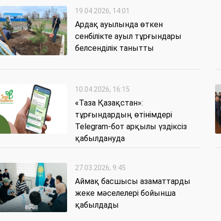
19.04.2026, 14:01
Ардақ ауылында өткен
сенбілікте ауыл тұрғындары
белсенділік танытты
10.04.2026, 16:15
«Таза Қазақстан»:
тұрғындардың өтінімдері
Telegram-бот арқылы үздіксіз
қабылдануда
27.03.2026, 9:45
Аймақ басшысы азаматтарды
жеке мәселелері бойынша
қабылдады