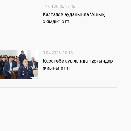
14.04.2026, 17:45
Казталов ауданында "Ашық
әкімдік" өтті
9.04.2026, 10:15
Қаратөбе ауылында тұрғындар
жиыны өтті