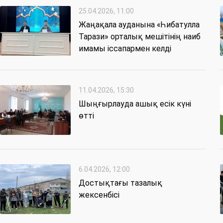
25.04.2026, 11:00
Жаңақала ауданына «Һибатулла
Тарази» орталық мешітінің наиб
имамы іссапармен келді
11.04.2026, 15:30
Шыңғырлауда ашық есік күні
өтті
6.04.2026, 12:00
Достықтағы тазалық
жексенбісі