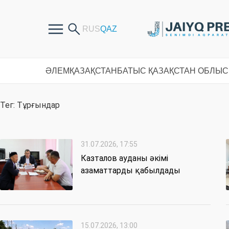
ӘЛЕМ
ҚАЗАҚСТАН
БАТЫС ҚАЗАҚСТАН ОБЛЫ
Тег: Тұрғындар
31.07.2026, 17:55
Казталов ауданы әкімі
азаматтарды қабылдады
15.07.2026, 13:00