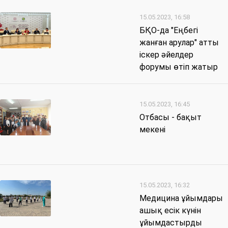
15.05.2023, 16:58
БҚО-да "Еңбегі
жанған арулар" атты
іскер әйелдер
форумы өтіп жатыр
15.05.2023, 16:45
Отбасы - бақыт
мекені
15.05.2023, 16:32
Медицина ұйымдары
ашық есік күнін
ұйымдастырды