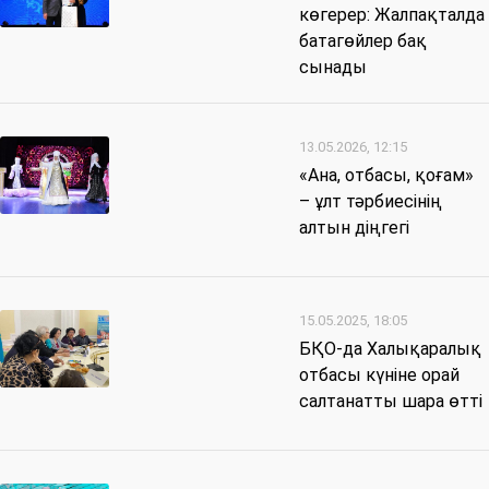
көгерер: Жалпақталда
батагөйлер бақ
сынады
13.05.2026, 12:15
«Ана, отбасы, қоғам»
– ұлт тәрбиесінің
алтын діңгегі
15.05.2025, 18:05
БҚО-да Халықаралық
отбасы күніне орай
салтанатты шара өтті