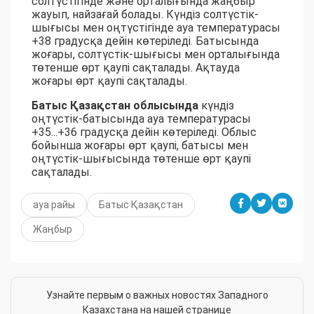
солтүстігінде және орталығында жаңбыр
жауып, найзағай болады. Күндіз солтүстік-
шығысы мен оңтүстігінде ауа температурасы
+38 градусқа дейін көтеріледі. Батысында
жоғары, солтүстік-шығысы мен орталығында
төтенше өрт қаупі сақталады. Ақтауда
жоғары өрт қаупі сақталады.
Батыс Қазақстан облысында
күндіз
оңтүстік-батысында ауа температурасы
+35...+36 градусқа дейін көтеріледі. Облыс
бойынша жоғары өрт қаупі, батысы мен
оңтүстік-шығысында төтенше өрт қаупі
сақталады.
ауа райы
Батыс Қазақстан
Жаңбыр
Узнайте первым о важных новостях Западного
Казахстана на нашей странице