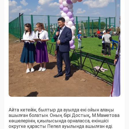
Айта кетейік, былтыр да ауылда екі ойын алаңы
ашылған болатын. Оның бірі Достық, М.Маметова
көшелерінің қиылысында орналасса, екіншісі
округке қарасты Пепел ауылында ашылған еді.