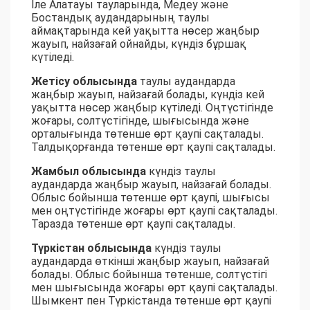
Іле Алатауы тауларында, Медеу және
Бостандық аудандарының таулы
аймақтарында кей уақытта нөсер жаңбыр
жауып, найзағай ойнайды, күндіз бұршақ
күтіледі.
Жетісу облысында
таулы аудандарда
жаңбыр жауып, найзағай болады, күндіз кей
уақытта нөсер жаңбыр күтіледі. Оңтүстігінде
жоғары, солтүстігінде, шығысында және
орталығында төтенше өрт қаупі сақталады.
Талдықорғанда төтенше өрт қаупі сақталады.
Жамбыл облысында
күндіз таулы
аудандарда жаңбыр жауып, найзағай болады.
Облыс бойынша төтенше өрт қаупі, шығысы
мен оңтүстігінде жоғары өрт қаупі сақталады.
Таразда төтенше өрт қаупі сақталады.
Түркістан облысында
күндіз таулы
аудандарда өткінші жаңбыр жауып, найзағай
болады. Облыс бойынша төтенше, солтүстігі
мен шығысында жоғары өрт қаупі сақталады.
Шымкент пен Түркістанда төтенше өрт қаупі