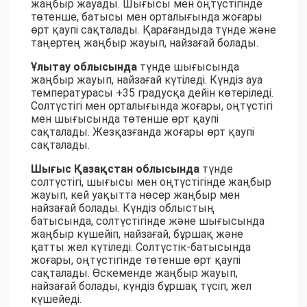
жаңбыр жауады. Шығысы мен оңтүстігінде
төтенше, батысы мен орталығында жоғары
өрт қаупі сақталады. Қарағандыда түнде және
таңертең жаңбыр жауып, найзағай болады.
Ұлытау облысында
түнде шығысында
жаңбыр жауып, найзағай күтіледі. Күндіз ауа
температурасы +35 градусқа дейін көтеріледі.
Солтүстігі мен орталығында жоғары, оңтүстігі
мен шығысында төтенше өрт қаупі
сақталады. Жезқазғанда жоғары өрт қаупі
сақталады.
Шығыс Қазақстан облысында
түнде
солтүстігі, шығысы мен оңтүстігінде жаңбыр
жауып, кей уақытта нөсер жаңбыр мен
найзағай болады. Күндіз облыстың
батысында, солтүстігінде және шығысында
жаңбыр күшейіп, найзағай, бұршақ және
қатты жел күтіледі. Солтүстік-батысында
жоғары, оңтүстігінде төтенше өрт қаупі
сақталады. Өскеменде жаңбыр жауып,
найзағай болады, күндіз бұршақ түсіп, жел
күшейеді.