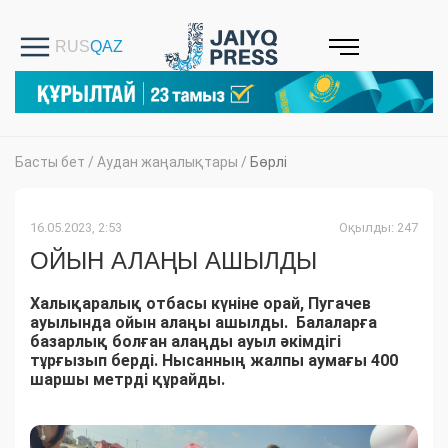
Басты бет
/
Аудан жаңалықтары
/
Бөрлі
16.05.2023, 2:53
Оқылды: 247
ОЙЫН АЛАҢЫ АШЫЛДЫ
Халықаралық отбасы күніне орай, Пугачев
ауылында ойын алаңы ашылды. Балаларға
базарлық болған алаңды ауыл әкімдігі
тұрғызып берді. Нысанның жалпы аумағы 400
шаршы метрді құрайды.