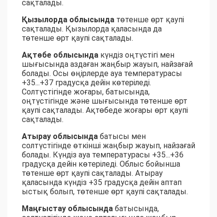
сақталады.
Қызылорда облысында
төтенше өрт қаупі
сақталады. Қызылорда қаласында да
төтенше өрт қаупі сақталады.
Ақтөбе облысында
күндіз оңтүстігі мен
шығысында аздаған жаңбыр жауып, найзағай
болады. Осы өңірлерде ауа температурасы
+35...+37 градусқа дейін көтеріледі.
Солтүстігінде жоғары, батысында,
оңтүстігінде және шығысында төтенше өрт
қаупі сақталады. Ақтөбеде жоғары өрт қаупі
сақталады.
Атырау облысында
батысы мен
солтүстігінде өткінші жаңбыр жауып, найзағай
болады. Күндіз ауа температурасы +35...+36
градусқа дейін көтеріледі. Облыс бойынша
төтенше өрт қаупі сақталады. Атырау
қаласында күндіз +35 градусқа дейін аптап
ыстық болып, төтенше өрт қаупі сақталады.
Маңғыстау облысында
батысында,