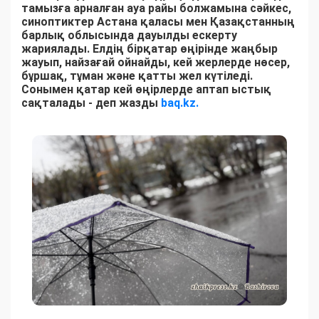
тамызға арналған ауа райы болжамына сәйкес,
синоптиктер Астана қаласы мен Қазақстанның
барлық облысында дауылды ескерту
жариялады. Елдің бірқатар өңірінде жаңбыр
жауып, найзағай ойнайды, кей жерлерде нөсер,
бұршақ, тұман және қатты жел күтіледі.
Сонымен қатар кей өңірлерде аптап ыстық
сақталады - деп жазды
baq.kz.