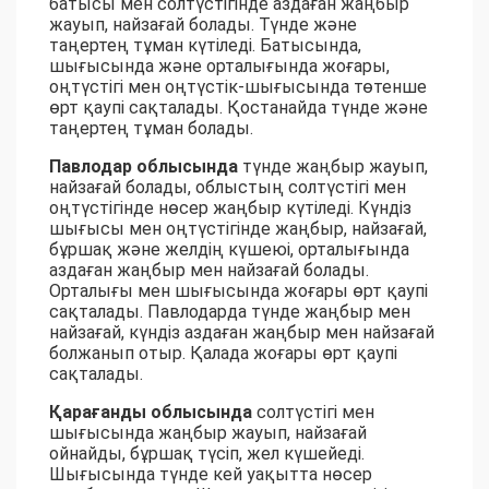
батысы мен солтүстігінде аздаған жаңбыр
жауып, найзағай болады. Түнде және
таңертең тұман күтіледі. Батысында,
шығысында және орталығында жоғары,
оңтүстігі мен оңтүстік-шығысында төтенше
өрт қаупі сақталады. Қостанайда түнде және
таңертең тұман болады.
Павлодар облысында
түнде жаңбыр жауып,
найзағай болады, облыстың солтүстігі мен
оңтүстігінде нөсер жаңбыр күтіледі. Күндіз
шығысы мен оңтүстігінде жаңбыр, найзағай,
бұршақ және желдің күшеюі, орталығында
аздаған жаңбыр мен найзағай болады.
Орталығы мен шығысында жоғары өрт қаупі
сақталады. Павлодарда түнде жаңбыр мен
найзағай, күндіз аздаған жаңбыр мен найзағай
болжанып отыр. Қалада жоғары өрт қаупі
сақталады.
Қарағанды облысында
солтүстігі мен
шығысында жаңбыр жауып, найзағай
ойнайды, бұршақ түсіп, жел күшейеді.
Шығысында түнде кей уақытта нөсер