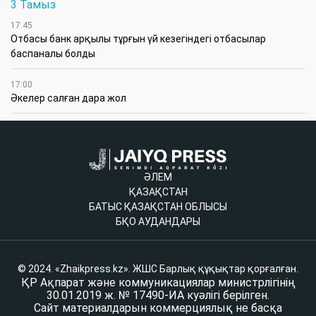
3 Тамыз
17:45
Отбасы банк арқылы тұрғын үй кезегіндегі отбасылар
баспаналы болды
17:00
Әкелер салған дара жол
ӘЛЕМ
ҚАЗАҚСТАН
БАТЫС ҚАЗАҚСТАН ОБЛЫСЫ
БҚО АУДАНДАРЫ
© 2024. «Zhaikpress.kz». ЖШС Барлық құқықтар қорғалған.
ҚР Ақпарат және коммуникациялар министрлігінің
30.01.2019 ж. № 17490-ИА куәлігі берілген.
Сайт материалдарын коммерциялық не басқа