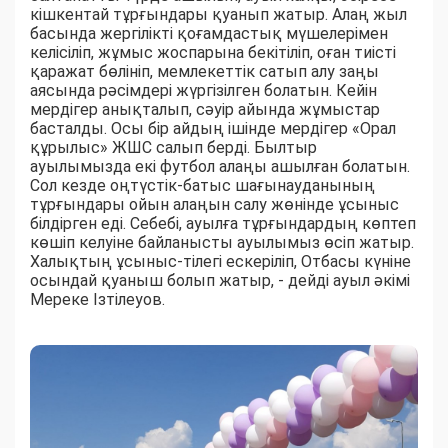
кішкентай тұрғындары қуанып жатыр. Алаң жыл
басында жергілікті қоғамдастық мүшелерімен
келісіліп, жұмыс жоспарына бекітіліп, оған тиісті
қаражат бөлініп, мемлекеттік сатып алу заңы
аясында рәсімдері жүргізілген болатын. Кейін
мердігер анықталып, сәуір айында жұмыстар
басталды. Осы бір айдың ішінде мердігер «Орал
құрылыс» ЖШС салып берді. Былтыр
ауылымызда екі футбол алаңы ашылған болатын.
Сол кезде оңтүстік-батыс шағынауданының
тұрғындары ойын алаңын салу жөнінде ұсыныс
білдірген еді. Себебі, ауылға тұрғындардың көптеп
көшіп келуіне байланысты ауылымыз өсіп жатыр.
Халықтың ұсыныс-тілегі ескеріліп, Отбасы күніне
осындай қуаныш болып жатыр, - дейді ауыл әкімі
Мереке Ізтілеуов.