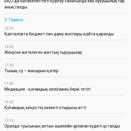
БҚО-да бәсекелестікті қорғау саласында заң бұзушылықтар
анықталды
5 Тамыз
23:18
Қазталовта бюджет пен даму жоспары қайта қаралды
18:00
Жеңіске жетелеген жаттықтырушылар
17:30
Тынық су – жасырын қатер
17:00
Медиация - қоғамдық келісімнің берік тетігі
16:30
Қоғамдық кеңестің кезекті отырысы өтті
10:15
Оралда туысының алтын әшекейін ұрлаған күдікті ұсталды