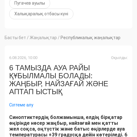
Пугачев ауылы
Халықаралық отбасы күні
Басты бет
/
Жаңалықтар
/
Республикалық жаңалықтар
6.08.2026, 10:00
Оқылды:
6 ТАМЫЗДА АУА РАЙЫ
ҚҰБЫЛМАЛЫ БОЛАДЫ:
ЖАҢБЫР, НАЙЗАҒАЙ ЖӘНЕ
АПТАП ЫСТЫҚ
Сілтеме алу
Синоптиктердің болжамынша, елдің бірқатар
өңірінде нөсер жаңбыр, найзағай мен қатты
жел соқса, оңтүстік және батыс өңірлерде ауа
температурасы +39 градусқа дейін көтеріледі. 6