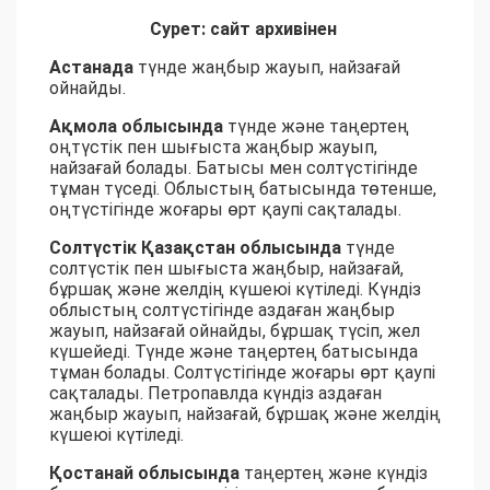
Сурет: сайт архивінен
Астанада
түнде жаңбыр жауып, найзағай
ойнайды.
Ақмола облысында
түнде және таңертең
оңтүстік пен шығыста жаңбыр жауып,
найзағай болады. Батысы мен солтүстігінде
тұман түседі. Облыстың батысында төтенше,
оңтүстігінде жоғары өрт қаупі сақталады.
Солтүстік Қазақстан облысында
түнде
солтүстік пен шығыста жаңбыр, найзағай,
бұршақ және желдің күшеюі күтіледі. Күндіз
облыстың солтүстігінде аздаған жаңбыр
жауып, найзағай ойнайды, бұршақ түсіп, жел
күшейеді. Түнде және таңертең батысында
тұман болады. Солтүстігінде жоғары өрт қаупі
сақталады. Петропавлда күндіз аздаған
жаңбыр жауып, найзағай, бұршақ және желдің
күшеюі күтіледі.
Қостанай облысында
таңертең және күндіз