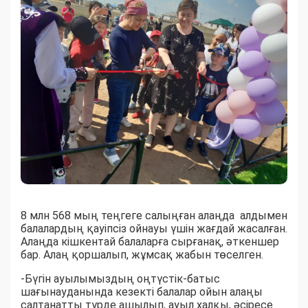
8 млн 568 мың теңгеге салыңған алаңда алдымен
балалардың қауіпсіз ойнауы үшін жағдай жасалған.
Алаңда кішкентай балаларға сырғанақ, әткеншер
бар. Алаң қоршалып, жұмсақ жабын төселген.
-Бүгін ауылымыздың оңтүстік-батыс
шағынауданында кезекті балалар ойын алаңы
салтанатты түрде ашылып, ауыл халқы, әсіресе