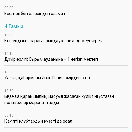
09:00
Еселі еңбегі ел есіндегі азамат
4 Тамыз
18:00
Кешенді жоспарды орындау кешеуілдемеуі керек
16:15
Дәуір ерлігі: Сырым ауданына + 1 негізгі мектеп
15:00
Халық қаһарманы Иван Гапич өмірден өтті
12:30
БҚО-да қарақшылық шабуыл жасаған күдіктіні ұстаған
полицейлер марапатталды
09:15
Қауіпті клубтардың күзеті де осал