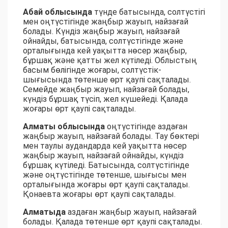
Абай облысында
түнде батысында, солтүстігі
мен оңтүстігінде жаңбыр жауып, найзағай
болады. Күндіз жаңбыр жауып, найзағай
ойнайды, батысында, солтүстігінде және
орталығында кей уақытта нөсер жаңбыр,
бұршақ және қатты жел күтіледі. Облыстың
басым бөлігінде жоғары, солтүстік-
шығысында төтенше өрт қаупі сақталады.
Семейде жаңбыр жауып, найзағай болады,
күндіз бұршақ түсіп, жел күшейеді. Қалада
жоғары өрт қаупі сақталады.
Алматы облысында
оңтүстігінде аздаған
жаңбыр жауып, найзағай болады. Тау бөктері
мен таулы аудандарда кей уақытта нөсер
жаңбыр жауып, найзағай ойнайды, күндіз
бұршақ күтіледі. Батысында, солтүстігінде
және оңтүстігінде төтенше, шығысы мен
орталығында жоғары өрт қаупі сақталады.
Қонаевта жоғары өрт қаупі сақталады.
Алматыда
аздаған жаңбыр жауып, найзағай
болады. Қалада төтенше өрт қаупі сақталады.