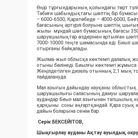
Өңір тұрғындарының қолындағы төрт түл
Табиғи шабындықтағы шөптің бір бумасы
– 6000-6500, Қаратөбеде – 4000-6000, Бә
бағасының әртүрлі болуына шөптің шығ
жылы мұндай шөп бумасының бағасы 3500-
шаруашылықтар өздерінен артылған шөпті
7000-10000 теңге шамасында еді. Биыл ш
отырғаны байқалады.
Жылма-жыл облысқа көктемгі далалық жән
отыны бөлінеді. Биылғы көктемгі жұмыса 10
Жеңілдетілген дизель отынның 2,1 мың т
пайдалануда.
Мал азығын дайындау науқаны облыстық 
шаруашылығы саласының дамуы шаруаларды
аудандар биыл мал азығынан тапшылық к
қарқыны соны аңғартқандай. Қара суық 
дайын боларына сенім бар.
Серік БЕКСЕЙІТОВ,
Шыңғырлау ауданы Ақтау ауылдық округ