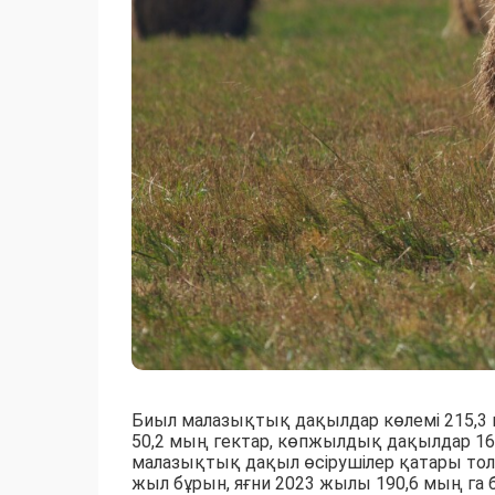
Биыл малазықтық дақылдар көлемі 215,3 
50,2 мың гектар, көпжылдық дақылдар 16
малазықтық дақыл өсірушілер қатары толы
жыл бұрын, яғни 2023 жылы 190,6 мың га 