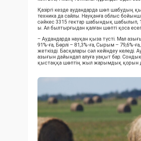
Қазіргі кезде аудандарда шөп шабудың қы
техника да сайлы. Науқанға облыс бойынш
сәйкес 3315 гектар шабындық шабылып, 1
ы. Ал былтырғыдан қалған шөпті қоса есе
– Аудандарда науқан қыза түсті. Мал азы
91%-ға, Бөрлі – 81,3%-ға, Сырым – 79,6%-ғ
жеткізді. Басқалары сәл кейіндеу келеді.
азығын дайындап алуға уақыт бар. Сондық
қыстаққа шөптің жыл жарымдық қорын дай