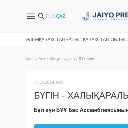
ӘЛЕМ
ҚАЗАҚСТАН
БАТЫС ҚАЗАҚСТАН ОБЛЫ
Басты бет
/
Жаңалықтар
/
07 news
15.05.2024, 9:45
БҮГІН - ХАЛЫҚАРАЛ
Бұл күн БҰҰ Бас Ассамблеясының