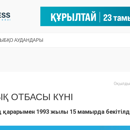
СЫ
БҚО АУДАНДАРЫ
Оқылды:
ЫҚ ОТБАСЫ КҮНІ
 қарарымен 1993 жылы 15 мамырда бекітілді