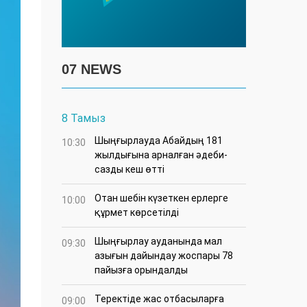
07 NEWS
8 Тамыз
Шыңғырлауда Абайдың 181
10:30
жылдығына арналған әдеби-
сазды кеш өтті
Отан шебін күзеткен ерлерге
10:00
құрмет көрсетілді
​Шыңғырлау ауданында мал
09:30
азығын дайындау жоспары 78
пайызға орындалды
​Теректіде жас отбасыларға
09:00