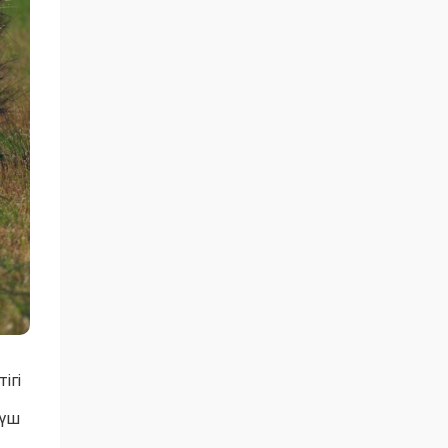
ігі
 үш