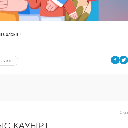
н болсын!
сы күні
Оқы
С ҚАУЫРТ