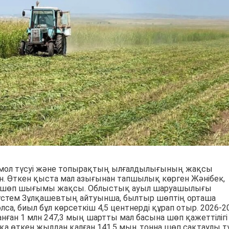
мол түсуі және топырақтың ылғалдылығының жақсы
н. Өткен қыста мал азығынан тапшылық көрген Жәнібек,
да шөп шығымы жақсы. Облыстық ауыл шаруашылығы
стем Зұлқашевтың айтуынша, былтыр шөптің орташа
олса, биыл бұл көрсеткіш 4,5 центнерді құрап отыр. 2026-2
нған 1 млн 247,3 мың шартты мал басына шөп қажеттілігі
қа өткен жылдан қалған 141,5 мың тонна шөп сақтаулы тұ