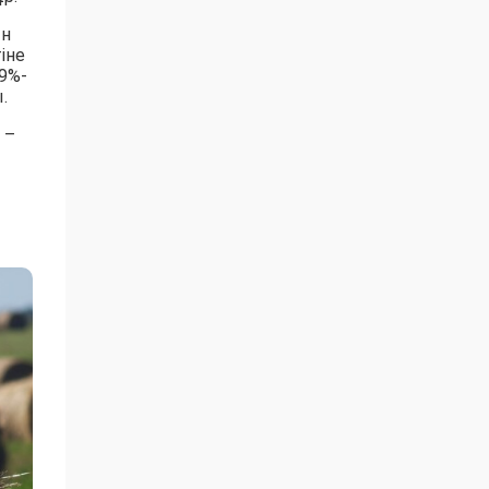
ын
іне
9%-
.
 –