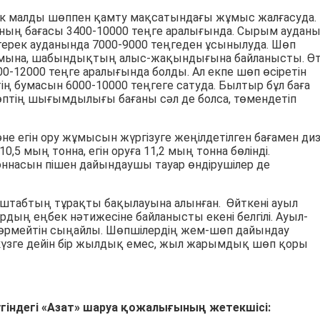
ік малды шөппен қамту мақсатындағы жұмыс жалғасуда.
ның бағасы 3400-10000 теңге аралығында. Сырым аудан
йтерек ауданында 7000-9000 теңгеден ұсынылуда. Шөп
ымына, шабындықтың алыс-жақындығына байланысты. Ө
12000 теңге аралығында болды. Ал екпе шөп өсіретін
ң бумасын 6000-10000 теңгеге сатуда. Былтыр бұл баға
өптің шығымдылығы бағаны сәл де болса, төмендетіп
е егін ору жұмысын жүргізуге жеңілдетілген бағамен ди
,5 мың тонна, егін оруға 11,2 мың тонна бөлінді.
оннасын пішен дайындаушы тауар өндірушілер де
штабтың тұрақты бақылауына алынған. Өйткені ауыл
ң еңбек нәтижесіне байланысты екені белгілі. Ауыл-
өрмейтін сыңайлы. Шөпшілердің жем-шөп дайындау
күзге дейін бір жылдық емес, жыл жарымдық шөп қоры
індегі «Азат» шаруа қожалығының жетекшісі: