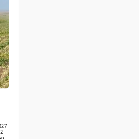
027
 2
р.