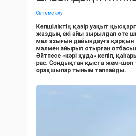
Сілтеме алу
Көпшіліктің қазір уақыт қысқарғ
жаздың екі айы зырылдап өте 
мал азығын дайындауға қарқын 
малмен айырып отырған отбасыла
Әйтпесе «кәрі құда» келіп, қаһ
рас. Сондықтан қыста жем-шөп 
орақшылар тыным таппайды.