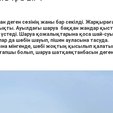
ан деген сөзінің жаны бар секілді. Жарқырағ
шықты. Ауылдағы шаруа баққан жандар қыс
үстеді. Шаруа қожалықтарына қоса шай-су
р да шөбін шауып, пішен ауласына тасуда.
арына мінгенде, шөбі жоқтың қысылып қалат
тапшы болып, шаруа шатқаяқтанбасын деге