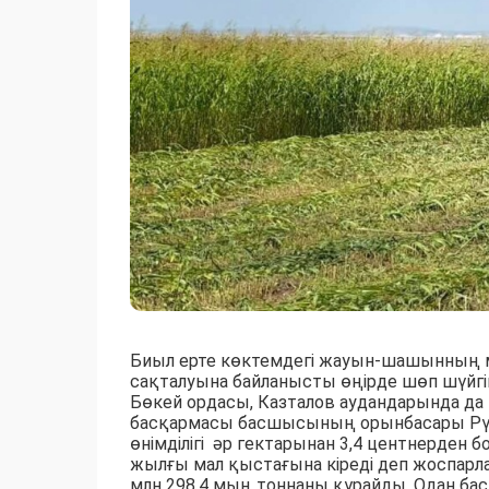
Биыл ерте көктемдегі жауын-шашынның 
сақталуына байланысты өңірде шөп шүйгі
Бөкей ордасы, Казталов аудандарында 
басқармасы басшысының орынбасары Рү
өнімділігі әр гектарынан 3,4 центнерден б
жылғы мал қыстағына кіреді деп жоспарла
млн 298,4 мың тоннаны құрайды. Одан бас