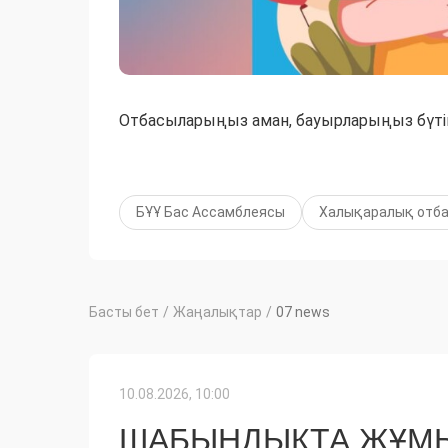
Отбасыларыңыз аман, бауырларыңыз бүті
БҰҰ Бас Ассамблеясы
Халықаралық отба
Басты бет
/
Жаңалықтар
/
07 news
10.08.2026, 10:00
ШАБЫНДЫҚТА ЖҰМЫ