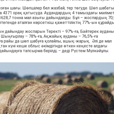
зған шағы. Шөпшілер бел жазбай, тер төгуде. Шөп шабат
а 4371 орақ қатысуда. Аудандардың 4 тамыздағы мәлімет
628,7 тонна мал азығы дайындалды. Бұл – жоспардың 70,
птегенде аталған көрсеткіш қажеттіліктің 77%-ын құрайды
ғын дайындау жоспарын Теректі – 97%-ға, Бәйтерек ауданы
а, Шыңғырлау – 78%-ға, Ақжайық ауданы – 76,5%-ға
 Ауа райы да шөп шабуға қолайлы, ашық-жарық. Әлі де мал
тан күні кеше облыс әкімдігінде өткен кеңесте алдағы
ындауға тапсырма берілді, – деді Рүстем Мүлкәйұлы.