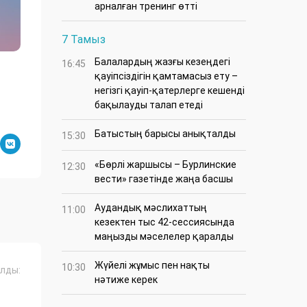
арналған тренинг өтті
7 Тамыз
Балалардың жазғы кезеңдегі
16:45
қауіпсіздігін қамтамасыз ету –
негізгі қауіп-қатерлерге кешенді
бақылауды талап етеді
Батыстың барысы анықталды
15:30
«Бөрлі жаршысы – Бурлинские
12:30
вести» газетінде жаңа басшы
Аудандық мәслихаттың
11:00
кезектен тыс 42-сессиясында
маңызды мәселелер қаралды
Жүйелі жұмыс пен нақты
10:30
лды:
нәтиже керек