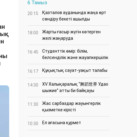
6 Тамыз
Қазталов ауданында жаңа өрт
20:15
сөндіру бекеті ашылды
ан
Жарты ғасыр жүгін көтерген
тық
18:00
желі жаңаруда
ын
Студенттік өмір: білім,
16:45
ыны
белсенділік және жауапкершілік
н
Құқықтық сауат-уақыт талабы
16:17
XV Халықаралық “舞蹈世界 Удао
14:30
шыжие” атты би байқауы
Жас сарбаздар жауынгерлік
11:30
қызметке кірісті
Ел ағасына құрмет
10:30