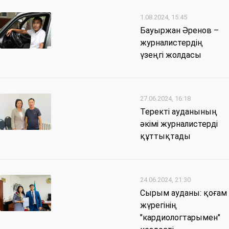
1.08.2024, 15:45
Бауыржан Әренов –
журналистердің
үзеңгі жолдасы
27.06.2024, 16:18
Теректі ауданының
әкімі журналистерді
құттықтады
24.06.2024, 21:30
Сырым ауданы: қоғам
жүрегінің
"кардиологтарымен"