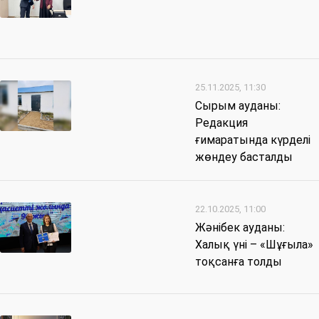
25.11.2025, 11:30
Сырым ауданы:
Редакция
ғимаратында күрделі
жөндеу басталды
22.10.2025, 11:00
Жәнібек ауданы:
Халық үні – «Шұғыла»
тоқсанға толды