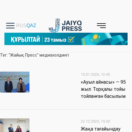
Тег: "Жайық Пресс" медиахолдингі
15.01.2026, 12:45
«Ауыл айнасы» — 95
жыл: Торқалы тойы
тойланған басылым
22.12.2025, 15:30
Жаңа тағайындау