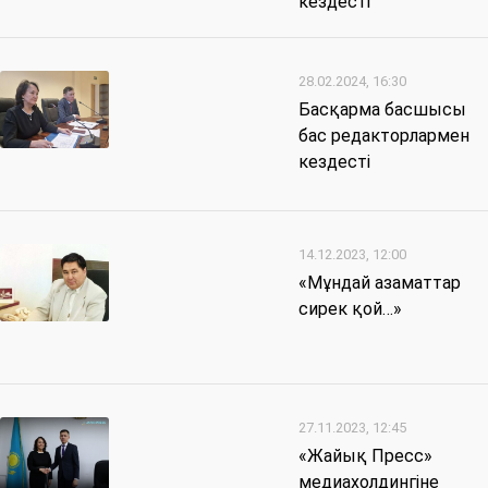
кездесті
28.02.2024, 16:30
Басқарма басшысы
бас редакторлармен
кездесті
14.12.2023, 12:00
«Мұндай азаматтар
сирек қой…»
27.11.2023, 12:45
«Жайық Пресс»
медиахолдингіне