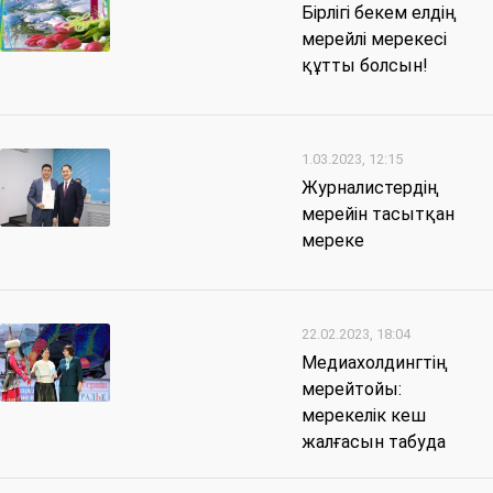
Бірлігі бекем елдің
мерейлі мерекесі
құтты болсын!
1.03.2023, 12:15
Журналистердің
мерейін тасытқан
мереке
22.02.2023, 18:04
Медиахолдингтің
мерейтойы:
мерекелік кеш
жалғасын табуда