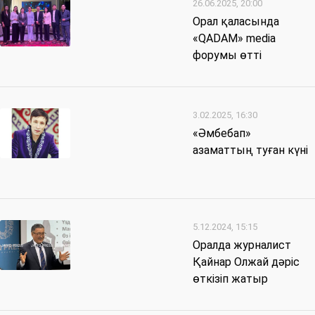
26.06.2025, 20:00
Орал қаласында
«QADAM» media
форумы өтті
3.02.2025, 16:30
«Әмбебап»
азаматтың туған күні
5.12.2024, 15:15
Оралда журналист
Қайнар Олжай дәріс
өткізіп жатыр