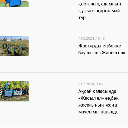
қорғалып, адамның
құқығы қорғалмай
тұр
4.08.2024, 15:48
Жастарды еңбекке
баулыған «Жасыл ел»
3.07.2024, 9:46
Ақсай қаласында
«Жасыл ел» еңбек
жасағының жаңа
маусымы ашылды