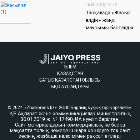
16.06.2020, 15:58
Тасқалада «Жасыл
елдің» жаңа
маусымы басталды
ӘЛЕМ
ҚАЗАҚСТАН
БАТЫС ҚАЗАҚСТАН ОБЛЫСЫ
БҚО АУДАНДАРЫ
© 2024. «Zhaikpress.kz». ЖШС Барлық құқықтар қорғалған.
ҚР Ақпарат және коммуникациялар министрлігінің
30.01.2019 ж. № 17490-ИА куәлігі берілген.
Сайт материалдарын коммерциялық не басқа
мақсатта толық немесе ішінара көшіруге тек сайт
иесінің жазбаша келісімімен рұқсат етіледі.