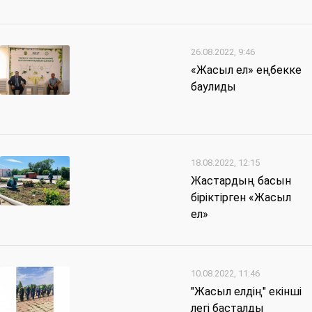
26.08.2022, 9:46
«Жасыл ел» еңбекке
баулиды
18.08.2022, 12:15
Жастардың басын
біріктірген «Жасыл
ел»
10.08.2022, 11:46
"Жасыл елдің" екінші
легі басталды⠀⠀