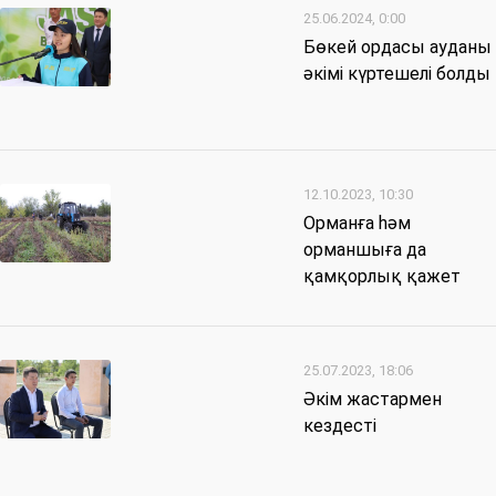
25.06.2024, 0:00
Бөкей ордасы ауданы
әкімі күртешелі болды
12.10.2023, 10:30
Орманға һәм
орманшыға да
қамқорлық қажет
25.07.2023, 18:06
Әкім жастармен
кездесті