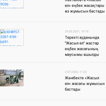
ел» еңбек жасақтары
өз жұмысын бастады
29.05.2021, 19:19
Теректі ауданында
"Жасыл ел" жастар
еңбек жасағының
маусымы ашылды
3.07.2020, 11:23
Жәнібекте «Жасыл
ел» жасағы жұмысын
бастады