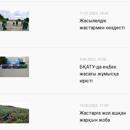
17.07.2023, 14:45
Жасылелдік
жастармен кездесті
5.06.2023, 10:00
БҚАТУ-да еңбек
жасағы жұмысқа
кірісті
15.09.2022, 11:30
Жастарға жол ашқан
жарқын жоба