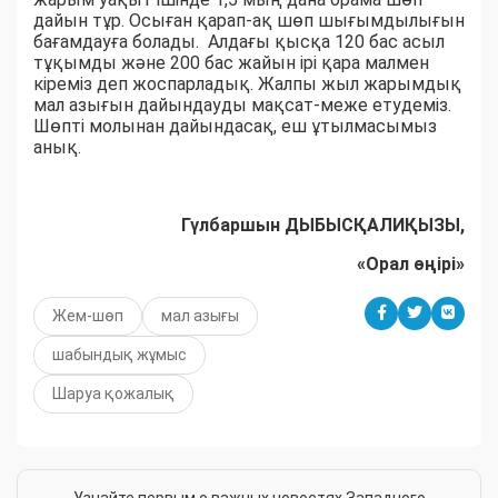
дайын тұр. Осыған қарап-ақ шөп шығымдылығын
бағамдауға болады. Алдағы қысқа 120 бас асыл
тұқымды және 200 бас жайын ірі қара малмен
кіреміз деп жоспарладық. Жалпы жыл жарымдық
мал азығын дайындауды мақсат-меже етудеміз.
Шөпті молынан дайындасақ, еш ұтылмасымыз
анық.
Гүлбаршын ДЫБЫСҚАЛИҚЫЗЫ,
«Орал өңірі»
Жем-шөп
мал азығы
шабындық жұмыс
Шаруа қожалық
Узнайте первым о важных новостях Западного