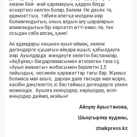
көзіне бей- жай қарамауын, қадірін білуді
ескерткісі келген болар, бәлкім. Не десек те,
адамзаттың табиғи апатқа мүлдем әзір
болмағандығын, оның алдын алу шараларын
алмағандығын бір көрсетіп өтті емес пе, тек
осыдан саба алсақ, қане!
Ал адамдары көшкен ауыл-аймақ, келем
дегендерге құшағын айқара ашып, қабылдауға
әзір. Ауылдарда жөндеуге келетін баспаналар,
«Ақбұлақ» бағдарламасымен өткізілген таза су,
«Ауыл аманаты» жобасымен берілетін 2,5
пайыздық несиелік қаражаттар тағы бар. Жұмыс
болмаса мал алып, дархан дала төсінде мал өсіріп,
кәсібін дөңгелетіп, іс бастаймыз дегендерге үлкен
мүмкіндік. Ауылға келіңіздер, көріңіздер, өсіп-
өніңіздер дейміз, ағайын!
Айсұлу Арыстанова,
Шыңғырлау ауданы,
zhaikpress.kz