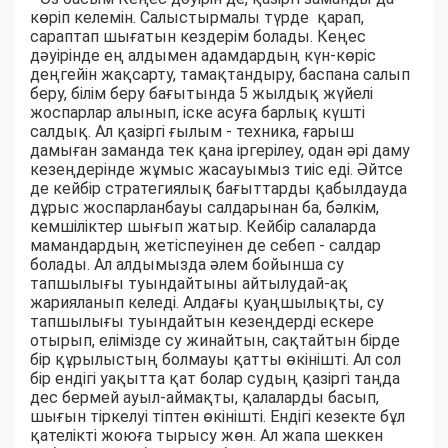
көріп келемін. Салыстырмалы түрде қарап,
сараптап шығатын кездерім болады. Кеңес
дәуірінде ең алдымен адамдардың күн-көріс
деңгейін жақсарту, тамақтандыру, баспана салып
беру, білім беру бағытында 5 жылдық жүйелі
жоспарлар алынып, іске асуға барлық күшті
салдық. Ал қазіргі ғылым - техника, ғарыш
дамыған заманда тек қана іргерілеу, одан әрі даму
кезеңдерінде жұмыс жасауымыз тиіс еді. Әйтсе
де кейбір стратегиялық бағыттарды қабылдауда
дұрыс жоспарланбауы салдарынан ба, бәлкім,
кемшіліктер шығып жатыр. Кейбір салаларда
мамандардың жетіспеуінен де себеп - салдар
болады. Ал алдымызда әлем бойынша су
тапшылығы туындайтыны айтылудай-ақ
жарияланып келеді. Алдағы қуаңшылықты, су
тапшылығы туындайтын кезеңдерді ескере
отырып, елімізде су жинайтын, сақтайтын бірде
бір құрылыстың болмауы қатты өкінішті. Ал сол
бір ендігі уақытта қат болар судың қазіргі таңда
дес бермей ауыл-аймақты, қалаларды басып,
шығын тіркелуі тіптен өкінішті. Ендігі кезекте бұл
қателікті жоюға тырысу жөн. Ал жапа шеккен