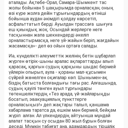
аталады. Ақтөбе-Орал, Самара-Шымкент тас
жолы бойынан 5 шақырымда орналасқан, оның
өзі күре жолға дейін тұрығындардың өтініші
бойынша аудан әкімдігі қолдау көрсетіп,
асфальттатып берді. Ауылдан трассаға шығуға
еш қиындық жоқ. Осындай жерлерге неге
тасқыннан жапа шеккендерді әкеліп
орналастырмасқа, неге үй-жайын беріп, жағдайын
жасамасқа»- деп өз ойын ортаға салады.
Иә, күнделікті әлеуметтік желінің бетін шұбарлап
жүрген өтірік-шыны аралас ақпараттарды алып
қарасақ, қарғын судың қарқыны шыдас бермей
үйлерін опырып, аула - қораны мал-құсымен
сүйрей жөнелген оқиғалар көп. Шынымен-ақ
біздің батыста болғандығы тағы рас. Алғашында,
судың қауіпі төнген ауыл тұрғындары
төтеншеліктердің «Тез арада, үй-жайларыңды
босатып, эвакуациялық пункттерге
орналасыңыз!» деп жақтары талып, қаншама
хабарлама таратса да, ешкім мән бермей, бейқам
жүріп алған. Ал үлкендердің айтуынша мұндай
алапат тасқын су осыдан 80 жыл бұрын болған
деседі. Мүмкін табиғат ана, адамдардың тіршілік