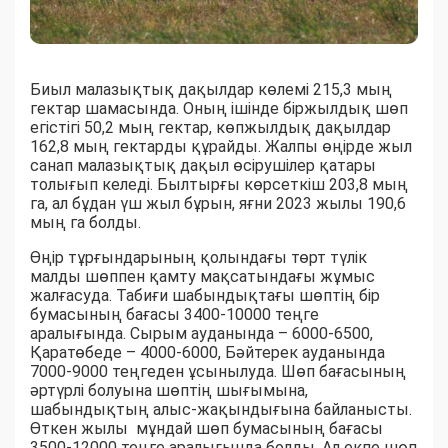
Биыл малазықтық дақылдар көлемі 215,3 мың
гектар шамасында. Оның ішінде біржылдық шөп
егістігі 50,2 мың гектар, көпжылдық дақылдар
162,8 мың гектарды құрайды. Жалпы өңірде жыл
санап малазықтық дақыл өсірушілер қатары
толығып келеді. Былтырғы көрсеткіш 203,8 мың
га, ал бұдан үш жыл бұрын, яғни 2023 жылы 190,6
мың га болды.
Өңір тұрғындарының қолындағы төрт түлік
малды шөппен қамту мақсатындағы жұмыс
жалғасуда. Табиғи шабындықтағы шөптің бір
бумасының бағасы 3400-10000 теңге
аралығында. Сырым ауданында – 6000-6500,
Қаратөбеде – 4000-6000, Бәйтерек ауданында
7000-9000 теңгеден ұсынылуда. Шөп бағасының
әртүрлі болуына шөптің шығымына,
шабындықтың алыс-жақындығына байланысты.
Өткен жылы мұндай шөп бумасының бағасы
3500-12000 теңге аралығында болды. Ал екпе шөп