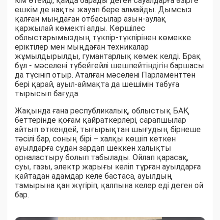
кім өтейді, қайда барады деген сауалдарға әзірге
ешкім де нақты жауап бере алмайды. Дымсыз
қалған мыңдаған отбасылар азын-аулақ
қаржылай көмекті алды. Көршілес
облыстарымыздың түкпір-түкпірінен көмекке
еріктілер мен мыңдаған техникалар
жұмылдырылды, гумантарлық көмек келді. Брақ
бұл - мәселені түбейгейлі шешпейтіндігін баршасы
да түсініп отыр. Аталған мәселені Парламенттен
бері қарай, ауыл-аймақта да шешімін табуға
тырысып бағуда.
Жақында ғана республикалық, облыстық БАҚ
беттерінде қоғам қайраткерлері, сарапшылар
айтып өткендей, тығырықтан шығудың бірнеше
тәсілі бар, соның бірі – халқы көшіп кеткен
ауылдарға судан зардап шеккен халықты
орналастыру болып табылады. Ойлап қарасақ,
суы, газы, электр жарығы келіп тұрған ауылдарға
қайтадан адамдар келе бастаса, ауылдың
тамырына қан жүгіріп, қалпына келер еді деген ой
бар.