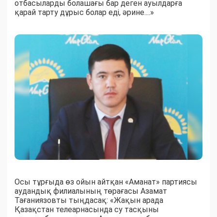
отбасыларды болашағы бар деген ауылдарға
қарай тарту дұрыс болар еді, әрине....»
Осы тұрғыда өз ойын айтқан «Аманат» партиясы
аудандық филиалының төрағасы Азамат
Тағаниязовты тыңдасақ: «Жақын арада
Қазақстан телеарнасында су тасқыны