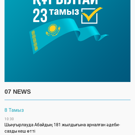
07 NEWS
8 Тамыз
10:30
Шыңғырлауда Абайдың 181 жылдығына арналған әдеби-
сазды кеш өтті