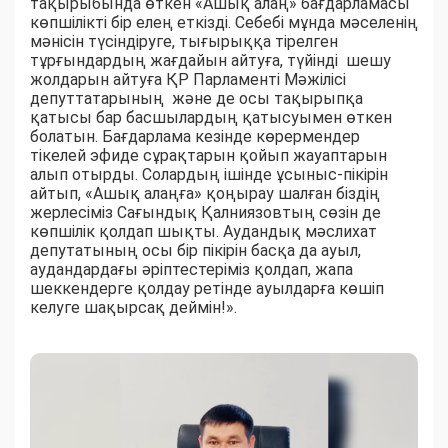
тақырыбында өткен «Ашық алаң» бағдарламасы
көпшілікті бір елең еткізді. Себебі мұнда мәселенің
мәнісін түсіндіруге, тығырыққа тірелген
тұрғындардың жағдайын айтуға, түйінді шешу
жолдарын айтуға ҚР Парламенті Мәжілісі
депуттатарының және де осы тақырыпқа
қатысы бар басшылардың қатысуымен өткен
болатын. Бағдарлама кезінде көрермендер
тікелей эфиде сұрақтарын қойып жауаптарын
алып отырды. Солардың ішінде ұсыныс-пікірін
айтып, «Ашық алаңға» қоңырау шалған біздің
жерлесіміз Сағындық Қалниязовтың сөзін де
көпшілік қолдап шықты. Аудандық мәслихат
депутатының осы бір пікірін басқа да ауыл,
аудандардағы әріптестеріміз қолдап, жапа
шеккендерге қолдау ретінде ауылдарға көшіп
келуге шақырсақ деймін!».