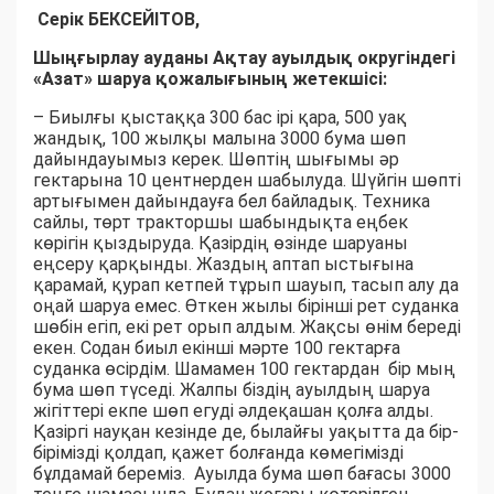
Серік БЕКСЕЙІТОВ,
Шыңғырлау ауданы Ақтау ауылдық округіндегі
«Азат» шаруа қожалығының жетекшісі:
– Биылғы қыстаққа 300 бас ірі қара, 500 уақ
жандық, 100 жылқы малына 3000 бума шөп
дайындауымыз керек. Шөптің шығымы әр
гектарына 10 центнерден шабылуда. Шүйгін шөпті
артығымен дайындауға бел байладық. Техника
сайлы, төрт тракторшы шабындықта еңбек
көрігін қыздыруда. Қазірдің өзінде шаруаны
еңсеру қарқынды. Жаздың аптап ыстығына
қарамай, қурап кетпей тұрып шауып, тасып алу да
оңай шаруа емес. Өткен жылы бірінші рет суданка
шөбін егіп, екі рет орып алдым. Жақсы өнім береді
екен. Содан биыл екінші мәрте 100 гектарға
суданка өсірдім. Шамамен 100 гектардан бір мың
бума шөп түседі. Жалпы біздің ауылдың шаруа
жігіттері екпе шөп егуді әлдеқашан қолға алды.
Қазіргі науқан кезінде де, былайғы уақытта да бір-
бірімізді қолдап, қажет болғанда көмегімізді
бұлдамай береміз. Ауылда бума шөп бағасы 3000