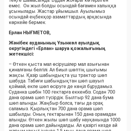
теңге шамасында. Бұдан жоғары көтерілген
емес. Он жыл болды осындай бағамен халыққа
ұсынылады. Жастар ұйымшыл. Ауылымыз
осындай еңбекқор азаматтардың арқасында
көркейе бермек.
Ерлан НЫҒМЕТОВ,
Жәнібек ауданының Ұзынкөл ауылдық
округіндегі «Ерлан» шаруа қожалығының
жетекшісі:
– Өткен қыста мал өсірушілер мал азығынан
қиналғаны белгілі. Ал биыл шөптің шығымы
жақсы. Қазір шабындықта үш трактор шөп
шабуда. Табиғи шабындықтан шөп шауып
қоймай, екпе шөп өсіруге де көңіл бұрудамыз.
Суданка шөбін 100 гектарға еккенбіз. Содан 700
дана орама шөп түсірдік. Былтыр 92 дана бума
шөп алынды. Жаңбыр болса, тағы да орақ
саламыз. Қырлықтан 700 дана орама шөп
шабылды. Оның гектарынан 150 дана орамадан
алынды. Өткен жылы шөп шабу науқанында 1000
дана орама шөп дайындалды. Ал қазіргі кезде ай
жарым уақыт ішінде 1,5 мың дана орама шөп