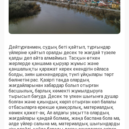
Дейтұрғанмен, судың беті қайтып, тұрғындар
үйлеріне қайтып оралды десек те жағдай түзеле
қалды деп айта алмаймыз. Тасқын өткен
жерлерде қаншама қыруар жұмыс және
қаншалықты қаражат керек екендігін ойласа
болды, зиян шеккендердің түнгі ұйқылары төрт
бөлінетіні рас. Қазіргі таңда олардың
жағдайларынан хабардар болып отырған
басшылық, барлық көмекті жұмылдыруға
тырысып бағуда. Десек те үлкен шығынға душар
болған және қиындық көріп отырған көп балалы
отбасыларға ерекше қамқорлық, материалдық
көмек қажет-ақ. Ал алдағы уақытта олардың
жағдайлары қандай болмақ, жаңа баспана бола ма,
әлде үйлер салына ма, материалдық шығындарды