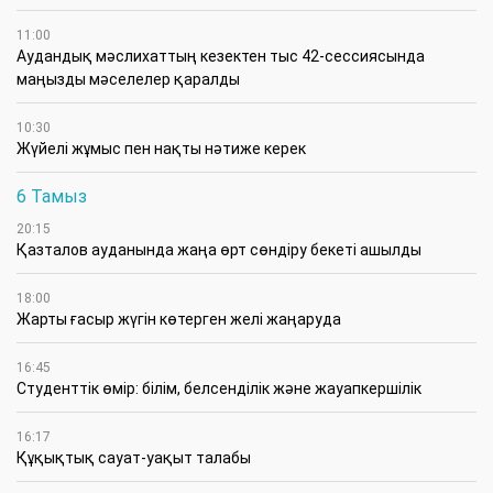
11:00
Аудандық мәслихаттың кезектен тыс 42-сессиясында
маңызды мәселелер қаралды
10:30
Жүйелі жұмыс пен нақты нәтиже керек
6 Тамыз
20:15
Қазталов ауданында жаңа өрт сөндіру бекеті ашылды
18:00
Жарты ғасыр жүгін көтерген желі жаңаруда
16:45
Студенттік өмір: білім, белсенділік және жауапкершілік
16:17
Құқықтық сауат-уақыт талабы