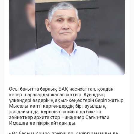
Осы бағытта барлық БАҚ насихаттап, қолдан
келер шараларды жасап жатыр. Ауылдың
үлкендері өздерінің ақыл-кеңестерін беріп жатыр.
Мысалы көпті көргендердің бірі, ауылдың
жағдайын да, құрылыс жайын да білетін
зейнеткер архитектор –инженер Сағынғали
Имашев өз пікірін айтқан-ды:
- Өз басым Кеңес дәуірін де, қазіргі заманды да