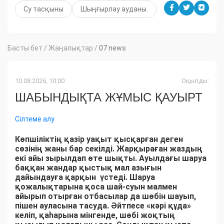
Су тасқыны
Шыңғырлау ауданы.
Басты бет
/
Жаңалықтар
/
07 news
10.08.2026, 10:00
Оқылды:
ШАБЫНДЫҚТА ЖҰМЫС ҚАУЫРТ
Сілтеме алу
Көпшіліктің қазір уақыт қысқарған деген
сөзінің жаны бар секілді. Жарқыраған жаздың
екі айы зырылдап өте шықты. Ауылдағы шаруа
баққан жандар қыстық мал азығын
дайындауға қарқын үстеді. Шаруа
қожалықтарына қоса шай-суын малмен
айырып отырған отбасылар да шөбін шауып,
пішен ауласына тасуда. Әйтпесе «кәрі құда»
келіп, қаһарына мінгенде, шөбі жоқтың