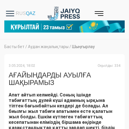
Басты бет
/
Аудан жаңалықтары
/
Шыңғырлау
3.05.2024, 18:02
Оқылды: 334
АҒАЙЫНДАРДЫ АУЫЛҒА
ШАҚЫРАМЫЗ
Апат айтып келмейді. Соның ішінде
табиғаттың дүлей күші адамның ырқына
тіптен бағынбайтын кездері де болады. Ал
биылғы жыл табиғи апатымен есте қалатын
жыл болды. Ешкім күтпеген табиғаттың
кесепатынан еліміздің біршама өңірінде
қазақстандықтар қатты зардап шекті, біздің