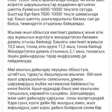
өсіретін шаруашылықтар өздерінен артылған
шөптің бумасын 6000-10000 теңгеге сатуда.
Былтыр бұл баға 7000-10000 теңге шамасында
еді. Биыл шөптің шығымдылығы бағаны сәл де
болса, төмендетіп отырғаны байқалады.
Жылма-жыл облысқа көктемгі далалық және егін
ору жұмысын жүргізуге жеңілдетілген бағамен
дизель отыны бөлінеді. Биылғы көктемгі жұмыса
10,5 мың тонна, егін оруға 11,2 мың тонна бөлінді.
Жеңілдетілген дизель отынның 2,1 мың тоннасын
пішен дайындаушы тауар өндірушілер де
пайдалануда.
Мал азығын дайындау науқаны облыстық
штабтың тұрақты бақылауына алынған. Өйткені
ауыл шаруашылығы саласының дамуы
шаруалардың еңбек нәтижесіне байланысты
екені белгілі. Ауыл-аудандар биыл мал азығынан
тапшылық көрмейтін сыңайлы. Шөпшілердің
жем-шөп дайындау қарқыны соны аңғартқандай.
Қара суық күзге дейін бір жылдық емес, жыл
жарымдық шөп қоры дайын боларына сенім бар.