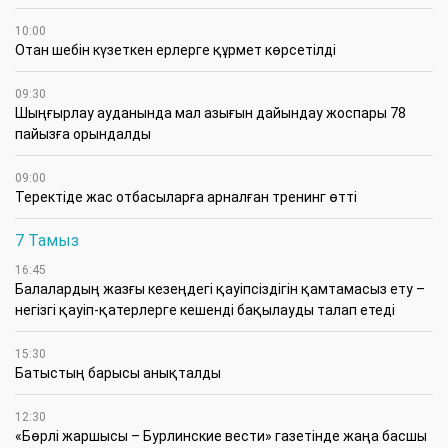
10:00
Отан шебін күзеткен ерлерге құрмет көрсетілді
09:30
​Шыңғырлау ауданында мал азығын дайындау жоспары 78
пайызға орындалды
09:00
​Теректіде жас отбасыларға арналған тренинг өтті
7 Тамыз
16:45
Балалардың жазғы кезеңдегі қауіпсіздігін қамтамасыз ету –
негізгі қауіп-қатерлерге кешенді бақылауды талап етеді
15:30
Батыстың барысы анықталды
12:30
«Бөрлі жаршысы – Бурлинские вести» газетінде жаңа басшы