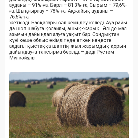
ауданы – 91%-ға, Бөрлі – 81,3%-ға, Сырым – 79,6%-
ға, Шыңғырлау – 78%-ға, Ақжайық ауданы –
76,5%-ға
жеткізді. Басқалары сәл кейіндеу келеді. Ауа райы
да шөп шабуға қолайлы, ашық-жарық. Әлі де мал
азығын дайындап алуға уақыт бар. Сондықтан
күні кеше облыс әкімдігінде өткен кеңесте
алдағы қыстаққа шөптің жыл жарымдық қорын
дайындауға тапсырма берілді, – деді Рүстем
Мүлкәйұлы.