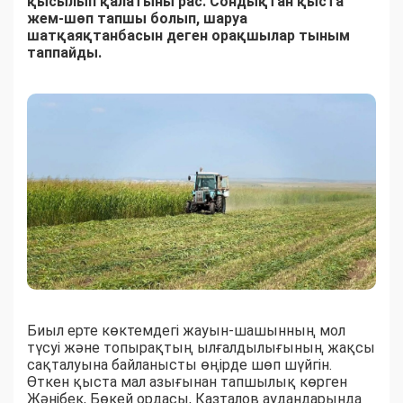
қысылып қалатыны рас. Сондықтан қыста
жем-шөп тапшы болып, шаруа
шатқаяқтанбасын деген орақшылар тыным
таппайды.
Биыл ерте көктемдегі жауын-шашынның мол
түсуі және топырақтың ылғалдылығының жақсы
сақталуына байланысты өңірде шөп шүйгін.
Өткен қыста мал азығынан тапшылық көрген
Жәнібек, Бөкей ордасы, Казталов аудандарында