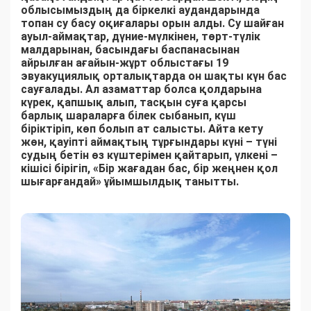
облысымыздың да біркелкі аудандарында
топан су басу оқиғалары орын алды. Су шайған
ауыл-аймақтар, дүние-мүлкінен, төрт-түлік
малдарынан, басындағы баспанасынан
айрылған ағайын-жұрт облыстағы 19
эвуакуциялық орталықтарда он шақты күн бас
сауғалады. Ал азаматтар болса қолдарына
күрек, қапшық алып, тасқын суға қарсы
барлық шараларға білек сыбанып, күш
біріктіріп, көп болып ат салысты. Айта кету
жөн, қауіпті аймақтың тұрғындары күні – түні
судың бетін өз күштерімен қайтарып, үлкені –
кішісі бірігіп, «Бір жағадан бас, бір жеңнен қол
шығарғандай» ұйымшылдық танытты.