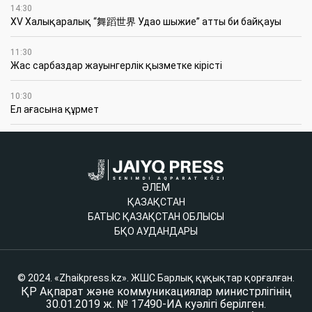
14:30
XV Халықаралық “舞蹈世界 Удао шыжие” атты би байқауы
11:30
Жас сарбаздар жауынгерлік қызметке кірісті
10:30
Ел ағасына құрмет
ӘЛЕМ
ҚАЗАҚСТАН
БАТЫС ҚАЗАҚСТАН ОБЛЫСЫ
БҚО АУДАНДАРЫ
© 2024. «Zhaikpress.kz». ЖШС Барлық құқықтар қорғалған.
ҚР Ақпарат және коммуникациялар министрлігінің
30.01.2019 ж. № 17490-ИА куәлігі берілген.