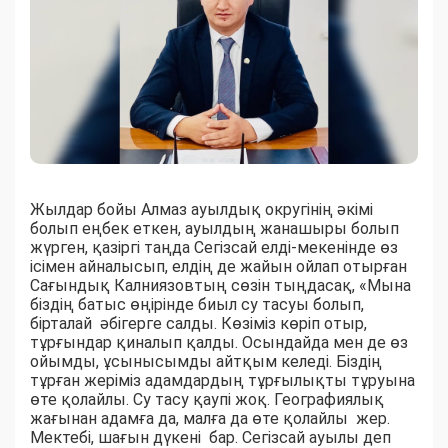
Жылдар бойы Алмаз ауылдық округінің әкімі
болып еңбек еткен, ауылдың жанашыры болып
жүрген, қазіргі таңда Сегізсай елді-мекенінде өз
ісімен айналысып, елдің де жайын ойлап отырған
Сағындық Калниязовтың сөзін тыңдасақ, «Мына
біздің батыс өңірінде биыл су тасуы болып,
бірталай әбігерге салды. Көзіміз көріп отыр,
тұрғындар қиналып қалды. Осындайда мен де өз
ойымды, ұсынысымды айтқым келеді. Біздің
тұрған жеріміз адамдардың тұрғылықты тұруына
өте қолайлы. Су тасу қаупі жоқ. Географиялық
жағынан адамға да, малға да өте қолайлы жер.
Мектебі, шағын дүкені бар. Сегізсай ауылы деп