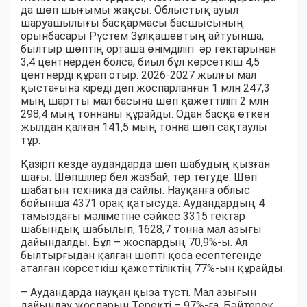
да шөп шығымы жақсы. Облыстық ауыл
шаруашылығы басқармасы басшысының
орынбасары Рүстем Зұлқашевтың айтуынша,
былтыр шөптің орташа өнімділігі әр гектарынан
3,4 центнерден болса, биыл бұл көрсеткіш 4,5
центнерді құрап отыр. 2026-2027 жылғы мал
қыстағына кіреді деп жоспарланған 1 млн 247,3
мың шартты мал басына шөп қажеттілігі 2 млн
298,4 мың тоннаны құрайды. Одан басқа өткен
жылдан қалған 141,5 мың тонна шөп сақтаулы
тұр.
Қазіргі кезде аудандарда шөп шабудың қызған
шағы. Шөпшілер бел жазбай, тер төгуде. Шөп
шабатын техника да сайлы. Науқанға облыс
бойынша 4371 орақ қатысуда. Аудандардың 4
тамыздағы мәліметіне сәйкес 3315 гектар
шабындық шабылып, 1628,7 тонна мал азығы
дайындалды. Бұл – жоспардың 70,9%-ы. Ал
былтырғыдан қалған шөпті қоса есептегенде
аталған көрсеткіш қажеттіліктің 77%-ын құрайды.
– Аудандарда науқан қыза түсті. Мал азығын
дайындау жоспарын Теректі – 97%-ға, Бәйтерек