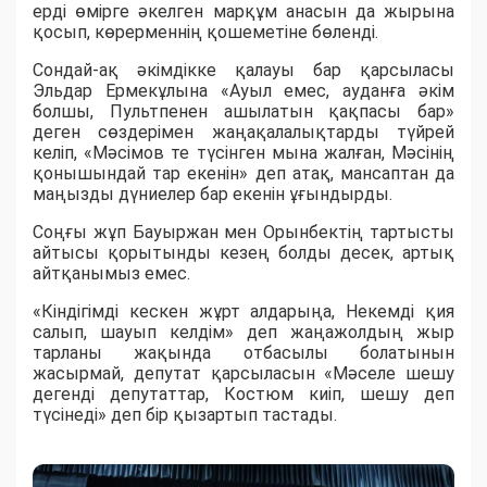
ерді өмірге әкелген марқұм анасын да жырына
қосып, көрерменнің қошеметіне бөленді.
Сондай-ақ әкімдікке қалауы бар қарсыласы
Эльдар Ермекұлына «Ауыл емес, ауданға әкім
болшы, Пультпенен ашылатын қақпасы бар»
деген сөздерімен жаңақалалықтарды түйрей
келіп, «Мәсімов те түсінген мына жалған, Мәсінің
қонышындай тар екенін» деп атақ, мансаптан да
маңызды дүниелер бар екенін ұғындырды.
Соңғы жұп Бауыржан мен Орынбектің тартысты
айтысы қорытынды кезең болды десек, артық
айтқанымыз емес.
«Кіндігімді кескен жұрт алдарыңа, Некемді қия
салып, шауып келдім» деп жаңажолдың жыр
тарланы жақында отбасылы болатынын
жасырмай, депутат қарсыласын «Мәселе шешу
дегенді депутаттар, Костюм киіп, шешу деп
түсінеді» деп бір қызартып тастады.