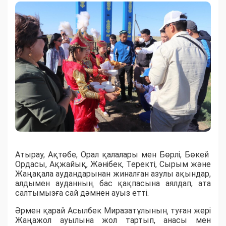
Атырау, Ақтөбе, Орал қалалары мен Бөрлі, Бөкей
Ордасы, Ақжайық, Жәнібек, Теректі, Сырым және
Жаңақала аудандарынан жиналған азулы ақындар,
алдымен ауданның бас қақпасына аялдап, ата
салтымызға сай дәмнен ауыз етті.
Әрмен қарай Асылбек Миразатұлының туған жері
Жаңажол ауылына жол тартып, анасы мен