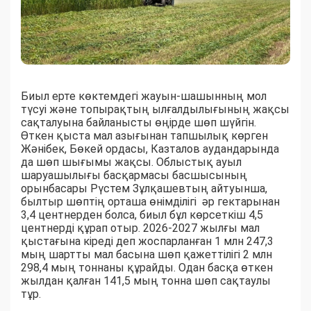
Биыл ерте көктемдегі жауын-шашынның мол
түсуі және топырақтың ылғалдылығының жақсы
сақталуына байланысты өңірде шөп шүйгін.
Өткен қыста мал азығынан тапшылық көрген
Жәнібек, Бөкей ордасы, Казталов аудандарында
да шөп шығымы жақсы. Облыстық ауыл
шаруашылығы басқармасы басшысының
орынбасары Рүстем Зұлқашевтың айтуынша,
былтыр шөптің орташа өнімділігі әр гектарынан
3,4 центнерден болса, биыл бұл көрсеткіш 4,5
центнерді құрап отыр. 2026-2027 жылғы мал
қыстағына кіреді деп жоспарланған 1 млн 247,3
мың шартты мал басына шөп қажеттілігі 2 млн
298,4 мың тоннаны құрайды. Одан басқа өткен
жылдан қалған 141,5 мың тонна шөп сақтаулы
тұр.