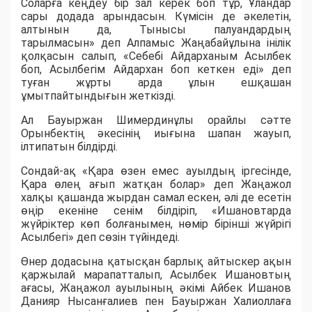
Соларға кеңдеу бір зал керек боп тұр, Ұландар
сары додада арындасын. Күмісін де әкелетін,
алтынын да, Тынысы палуандардың
тарылмасын» деп Алпамыс Жаңабайұлына інілік
қолқасын салып, «Себебі Айдарханым Асылбек
боп, Асылбегім Айдархан боп кеткен еді» деп
туған жұрты арда ұлын ешқашан
ұмытпайтындығын жеткізді.
Ал Бауыржан Шимердинұлы орайлы сәтте
Орынбектің әкесінің иығына шапан жауып,
ілтипатын білдірді.
Сондай-ақ «Қара өзен емес ауылдың іргесінде,
Қара өлең ағып жатқан болар» деп Жаңажол
халқы қашанда жырдан самал ескен, әлі де есетін
өңір екеніне сенім білдіріп, «Ишановтарда
жүйріктер көп болғанымен, нөмір бірінші жүйрігі
Асылбегі» деп сөзін түйіндеді.
Өнер додасына қатысқан барлық айтыскер ақын
қаржылай марапатталып, Асылбек Ишановтың
ағасы, Жаңажол ауылының әкімі Айбек Ишанов
Данияр Нысанғалиев пен Бауыржан Халиоллаға