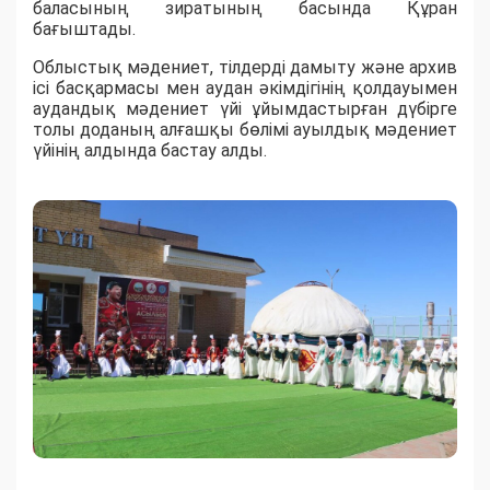
баласының зиратының басында Құран
бағыштады.
Облыстық мәдениет, тілдерді дамыту және архив
ісі басқармасы мен аудан әкімдігінің қолдауымен
аудандық мәдениет үйі ұйымдастырған дүбірге
толы доданың алғашқы бөлімі ауылдық мәдениет
үйінің алдында бастау алды.