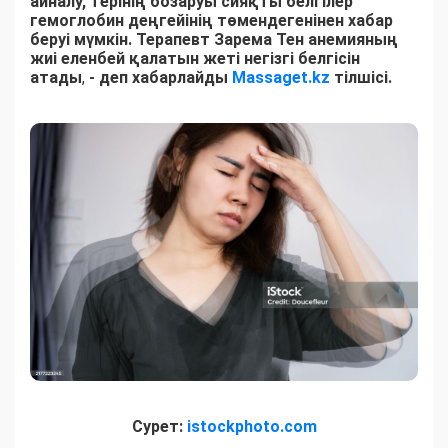
айналу, терінің бозаруы сияқты белгілер
гемоглобин деңгейінің төмендегенінен хабар
беруі мүмкін. Терапевт Зарема Тен анемияның
жиі еленбей қалатын жеті негізгі белгісін
атады
,
- деп хабарлайды
Massaget.kz
тілшісі.
Сурет:
istockphoto.com