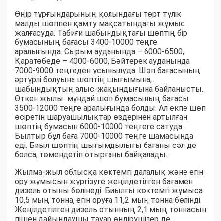
Өңір тұрғындарының қолындағы төрт түлік
малды шөппен қамту мақсатындағы жұмыс
жалғасуда. Табиғи шабындықтағы шөптің бір
бумасының бағасы 3400-10000 теңге
аралығында. Сырым ауданында – 6000-6500,
Қаратөбеде – 4000-6000, Бәйтерек ауданында
7000-9000 теңгеден ұсынылуда. Шөп бағасының
әртүрлі болуына шөптің шығымына,
шабындықтың алыс-жақындығына байланысты.
Өткен жылы мұндай шөп бумасының бағасы
3500-12000 теңге аралығында болды. Ал екпе шөп
өсіретін шаруашылықтар өздерінен артылған
шөптің бумасын 6000-10000 теңгеге сатуда.
Былтыр бұл баға 7000-10000 теңге шамасында
еді. Биыл шөптің шығымдылығы бағаны сәл де
болса, төмендетіп отырғаны байқалады.
Жылма-жыл облысқа көктемгі далалық және егін
ору жұмысын жүргізуге жеңілдетілген бағамен
дизель отыны бөлінеді. Биылғы көктемгі жұмыса
10,5 мың тонна, егін оруға 11,2 мың тонна бөлінді.
Жеңілдетілген дизель отынның 2,1 мың тоннасын
пішен дайындаушы тауар өндірушілер де