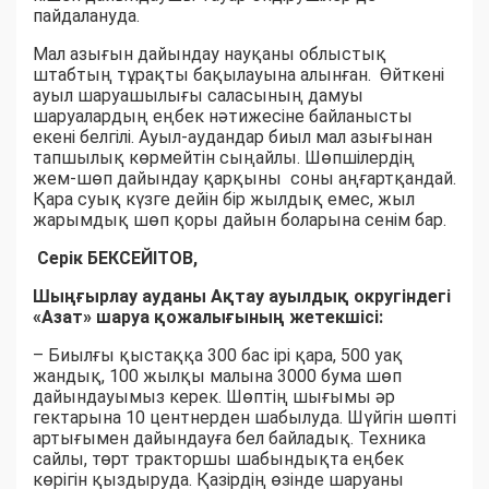
пайдалануда.
Мал азығын дайындау науқаны облыстық
штабтың тұрақты бақылауына алынған. Өйткені
ауыл шаруашылығы саласының дамуы
шаруалардың еңбек нәтижесіне байланысты
екені белгілі. Ауыл-аудандар биыл мал азығынан
тапшылық көрмейтін сыңайлы. Шөпшілердің
жем-шөп дайындау қарқыны соны аңғартқандай.
Қара суық күзге дейін бір жылдық емес, жыл
жарымдық шөп қоры дайын боларына сенім бар.
Серік БЕКСЕЙІТОВ,
Шыңғырлау ауданы Ақтау ауылдық округіндегі
«Азат» шаруа қожалығының жетекшісі:
– Биылғы қыстаққа 300 бас ірі қара, 500 уақ
жандық, 100 жылқы малына 3000 бума шөп
дайындауымыз керек. Шөптің шығымы әр
гектарына 10 центнерден шабылуда. Шүйгін шөпті
артығымен дайындауға бел байладық. Техника
сайлы, төрт тракторшы шабындықта еңбек
көрігін қыздыруда. Қазірдің өзінде шаруаны