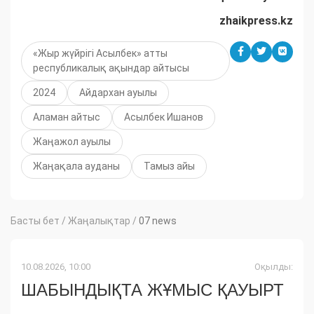
zhaikpress.kz
«Жыр жүйрігі Асылбек» атты
республикалық ақындар айтысы
2024
Айдархан ауылы
Аламан айтыс
Асылбек Ишанов
Жаңажол ауылы
Жаңақала ауданы
Тамыз айы
Басты бет
/
Жаңалықтар
/
07 news
10.08.2026, 10:00
Оқылды:
ШАБЫНДЫҚТА ЖҰМЫС ҚАУЫРТ