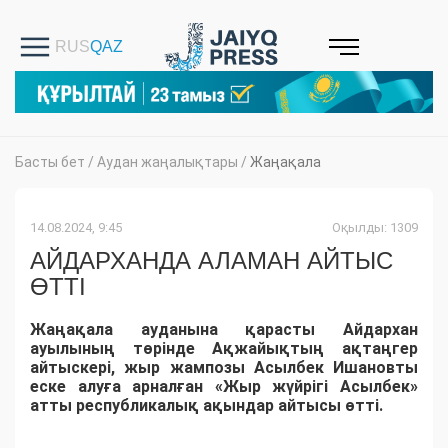
Басты бет
/
Аудан жаңалықтары
/
Жаңақала
14.08.2024, 9:45
Оқылды: 1309
АЙДАРХАНДА АЛАМАН АЙТЫС
ӨТТІ
Жаңақала ауданына қарасты Айдархан
ауылының төрінде Ақжайықтың ақтаңгер
айтыскері, жыр жампозы Асылбек Ишановты
еске алуға арналған «Жыр жүйрігі Асылбек»
атты республикалық ақындар айтысы өтті.