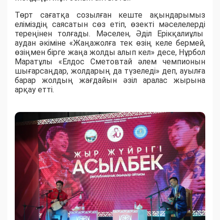
Төрт сағатқа созылған кеште ақындарымыз
еліміздің саясатын сөз етіп, өзекті мәселелерді
тереңінен толғады. Мәселен, Әділ Ерікқалиұлы
аудан әкіміне «Жаңажолға тек өзің келе бермей,
өзіңмен бірге жаңа жолды алып кел» десе, Нұрбол
Маратұлы «Елдос Сметовтай әлем чемпионын
шығарсаңдар, жолдарың да түзеледі» деп, ауылға
барар жолдың жағдайын әзіл аралас жырына
арқау етті.