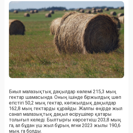
Биыл малазықтық дақылдар көлемі 215,3 мың
гектар шамасында. Оның ішінде біржылдық шөп
егістігі 50,2 мың гектар, көпжылдық дақылдар
162,8 мың гектарды құрайды. Жалпы өңірде жыл
санап малазықтық дақыл өсірушілер қатары
толығып келеді. Былтырғы көрсеткіш 203,8 мың
га, ал бұдан үш жыл бұрын, яғни 2023 жылы 190,6
мың га болды.