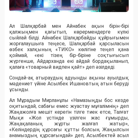
Ал Шалқарбай мен Айнабек ақын бірін-бірі
қалжыңмен қағытып, көрермендерге күлкі
сыйлай білді. Айнабек Шалқарбайды құйрығымен
жорғалаушыға теңесе, Шалқарбай қарсыласын
өзбек халқының «ТИКО» көлігіне теңеп қана
қоймай, «екі тізең бір-біріне соқтығысып
жүргенше, Айдарханда екі айдай бордақыланып,
қалаға «товарный видпен қайт» деп әзілдеді.
Сондай-ақ атыраудың адуынды ақыны ауылдық
мәдениет үйіне Асылбек Ишановтың атын беруді
ұсынды.
Ал Мұрадым Мирланұлы «Намазыңды бос кезде
оқитындай, сабағы емес жуастау мұғалімнің» деп
Жаңажолға мешіт керегін тілге тиек етсе, Талғат
Мықи «Жол үстінде үзілген жас ғұмырды,
Жаңақаланың жұрты жалғап жатыр»,
«Келіндердің құрсағы құтты болсын, Жаңылсын
анамыздың құрсағындай» деп, Асылбектей асыл