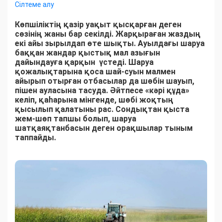
Сілтеме алу
Көпшіліктің қазір уақыт қысқарған деген
сөзінің жаны бар секілді. Жарқыраған жаздың
екі айы зырылдап өте шықты. Ауылдағы шаруа
баққан жандар қыстық мал азығын
дайындауға қарқын үстеді. Шаруа
қожалықтарына қоса шай-суын малмен
айырып отырған отбасылар да шөбін шауып,
пішен ауласына тасуда. Әйтпесе «кәрі құда»
келіп, қаһарына мінгенде, шөбі жоқтың
қысылып қалатыны рас. Сондықтан қыста
жем-шөп тапшы болып, шаруа
шатқаяқтанбасын деген орақшылар тыным
таппайды.