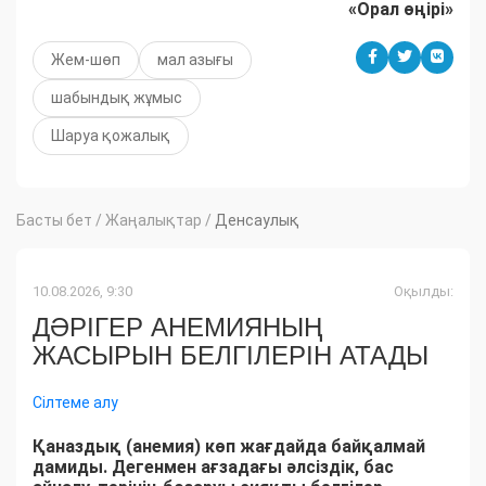
«Орал өңірі»
Жем-шөп
мал азығы
шабындық жұмыс
Шаруа қожалық
Басты бет
/
Жаңалықтар
/
Денсаулық
10.08.2026, 9:30
Оқылды:
ДӘРІГЕР АНЕМИЯНЫҢ
ЖАСЫРЫН БЕЛГІЛЕРІН АТАДЫ
Сілтеме алу
Қаназдық (анемия) көп жағдайда байқалмай
дамиды. Дегенмен ағзадағы әлсіздік, бас