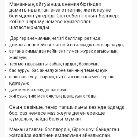
Маманның айтуынша, анемия біртіндеп
дамитындықтан, ағза оттегінің жетіспеуіне
бейімделіп үлгереді. Сол себепті оның белгілері
көбіне шаршау немесе күйзеліспен
шатастырылады.
Дәрігер анемияның негізгі белгілері ретінде:
демалғаннан кейін де кетпейтін әлсіздік пен шаршауды;
аз ғана қимылдан кейін ентігу мен жүрек қағысының
жиілеуін;
тері мен шырышты қабықтардың бозаруын;
бас ауруы, бас айналу және зейіннің төмендеуін;
шаштың түсуі, тырнақтың сынғыштығы мен терінің
құрғауын;
дәм мен иіс сезудің өзгеруін;
жиі суық тию мен аяқтың шаншуын атады.
Оның сөзінше, темір тапшылығы кезінде адамда
бор, саз немесе мұз жеуге деген ерекше
құмарлық пайда болуы мүмкін.
Маман аталған белгілердің бірнешеуі байқалған
жағдайда өздігінен емделумен айналыспай,