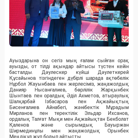
Ауыздарына он сегіз мың ғалам сыйған орақ
ауызды, от тілді ақындар айтысы түстен кейін
басталды. Дәулескер күйші Дәулеткерей
Құсайынов тізгіндеген дүбірлі шарада ақтөбелік
Нұрбол Жауынбаев пен жерлесіміз, жаңажолдық
Данияр Нысанғалиев, бөрлілік Жарқынбек
Шынтаев пен оралдық Әділ Ахметов, атыраулық
Шалқарбай Ізбасаров пен Ақжайықтың
Бисенғалиев Айнабегі, жәнібектік Мұрадым
Мирланов пен теректілік Эльдар Ихсанов,
ордалық Талғат Мықи мен Ақжайықтан Бекболат
Қаленов және сырымдық Бауыржан
Ширмединұлы мен жаңажолдық Орынбек
Меңдіқұл жұп болып айтысты.