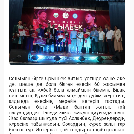
Сонымен бірге Орынбек айтыс үстінде өзіне әке
де, шеше де бола білген әкесін 60 жасымен
құттықтап, «Абай бола алмаймын білемін, Бірақ
сен менің Құнанбайымсың» деп дүйім жұрттың
алдында әкесінің мерейін көтеріп тастады.
Сонымен бірге «Мәди баптап жатыр ғой
палуандарды, Тануда алыс, жақын қауымда шын.
Жас балалар шығуда түбі Асланбек, Дәурендердің
күресіне табынғасын. Солардың күрес залы тар
болып тұр, Интернат қой тоздырған қабырғасын.