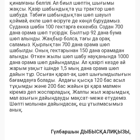
қиналғаны белгілі. Ал биыл шөптің шығымы
жақсы. Қазір шабындықта үш трактор шөп
шабуда. Табиғи шабындықтан шөп шауып
қоймай, екпе шөп өсіруге де көңіл бұрудамыз.
Суданка шөбін 100 гектарға еккенбіз. Содан 700
дана орама шөп түсірдік. Былтыр 92 дана бума
шөп алынды. Жаңбыр болса, тағы да орақ
саламыз. Қырлықтан 700 дана орама шөп
шабылды. Оның гектарынан 150 дана орамадан
алынды. Өткен жылы шөп шабу науқанында 1000
дана орама шөп дайындалды. Ал қазіргі кезде ай
жарым уақыт ішінде 1,5 мың дана орама шөп
дайын тұр. Осыған қарап-ақ шөп шығымдылығын
бағамдауға болады. Алдағы қысқа 120 бас асыл
тұқымды және 200 бас жайын ірі қара малмен
кіреміз деп жоспарладық. Жалпы жыл жарымдық
мал азығын дайындауды мақсат-меже етудеміз.
Шөпті молынан дайындасақ, еш ұтылмасымыз
анық.
Гүлбаршын ДЫБЫСҚАЛИҚЫЗЫ,