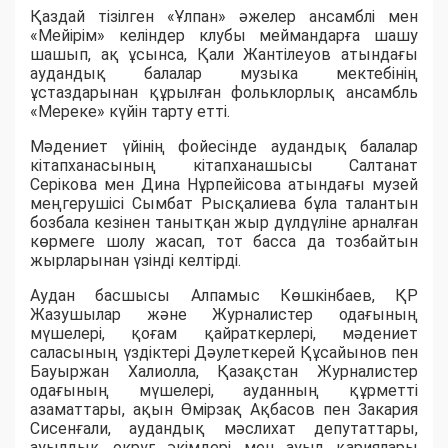
Қаздай тізілген «Ұлпан» әжелер ансамблі мен
«Мейірім» келіндер клубы меймандарға шашу
шашып, ақ ұсынса, Қали Жантілеуов атындағы
аудандық балалар музыка мектебінің
ұстаздарынан құрылған фольклорлық ансамбль
«Мереке» күйін тарту етті.
Мәдениет үйінің фойесінде аудандық балалар
кітапханасының кітапханашысы Салтанат
Серікова мен Дина Нұрпейісова атындағы музей
меңгерушісі Сымбат Рысқалиева бұла талантын
бозбала кезінен танытқан жыр дүлдүліне арналған
көрмеге шолу жасап, тот басса да тозбайтын
жырларынан үзінді келтірді.
Аудан басшысы Алпамыс Көшкінбаев, ҚР
Жазушылар және Журналистер одағының
мүшелері, қоғам қайраткерлері, мәдениет
саласының үздіктері Дәулеткерей Құсайынов пен
Бауыржан Халиолла, Қазақстан Журналистер
одағының мүшелері, ауданның құрметті
азаматтары, ақын Өмірзақ Ақбасов пен Закария
Сисенғали, аудандық мәслихат депутаттары,
ауылдық округ әкімдері мен ауыл қариялары