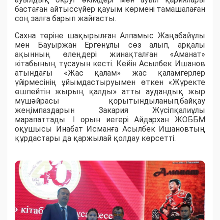
бастаған айтыссүйер қауым көрмені тамашалаған
соң залға барып жайғасты.
Сахна төріне шақырылған Алпамыс Жаңабайұлы
мен Бауыржан Ергенұлы сөз алып, арқалы
ақынның өлеңдері жинақталған «Аманат»
кітабының тұсауын кесті. Кейін Асылбек Ишанов
атындағы «Жас қалам» жас қаламгерлер
үйірмесінің ұйымдастыруымен өткен «Жүректе
өшпейтін жырың қалды» атты аудандық жыр
мүшәйрасы қорытындыланып,байқау
жеңімпаздарын Закария Жүсіпқалиұлы
марапаттады. І орын иегері Айдархан ЖОББМ
оқушысы Инабат Исманға Асылбек Ишановтың
құрдастары да қаржылай қолдау көрсетті.