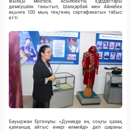
жылқы мінгізсе, Асылбектің құрдастары
демеушілік танытып, Шалқарбай мен Айнабек
ақынға 100 мың теңгенің сертификатын табыс
етті.
Бауыржан Ергенұлы: «Дүниеде ең соңғы қазақ
қалғанша, айтыс өнері өлмейді» деп шараны