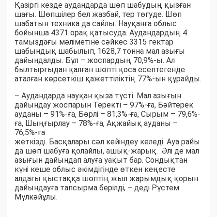
Қазіргі кезде аудандарда шөп шабудың қызған
шағы. Шөпшілер бел жазбай, тер төгуде. Шөп
шабатын техника да сайлы. Науқанға облыс
бойынша 4371 орақ қатысуда. Аудандардың 4
тамыздағы мәліметіне сәйкес 3315 гектар
шабындық шабылып, 1628,7 тонна мал азығы
дайындалды. Бұл – жоспардың 70,9%-ы. Ал
былтырғыдан қалған шөпті қоса есептегенде
аталған көрсеткіш қажеттіліктің 77%-ын құрайды.
– Аудандарда науқан қыза түсті. Мал азығын
дайындау жоспарын Теректі – 97%-ға, Бәйтерек
ауданы – 91%-ға, Бөрлі – 81,3%-ға, Сырым – 79,6%-
ға, Шыңғырлау – 78%-ға, Ақжайық ауданы –
76,5%-ға
жеткізді. Басқалары сәл кейіндеу келеді. Ауа райы
да шөп шабуға қолайлы, ашық-жарық. Әлі де мал
азығын дайындап алуға уақыт бар. Сондықтан
күні кеше облыс әкімдігінде өткен кеңесте
алдағы қыстаққа шөптің жыл жарымдық қорын
дайындауға тапсырма берілді, – деді Рүстем
Мүлкәйұлы.