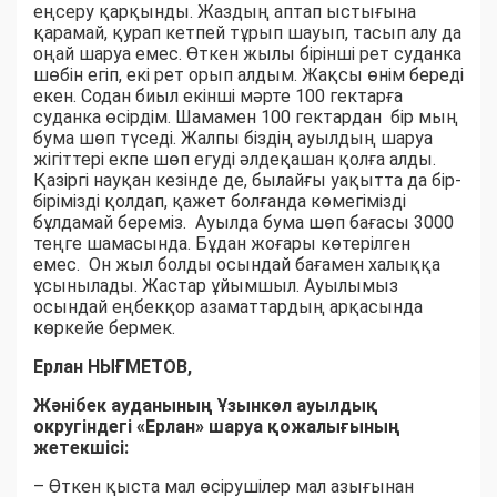
еңсеру қарқынды. Жаздың аптап ыстығына
қарамай, қурап кетпей тұрып шауып, тасып алу да
оңай шаруа емес. Өткен жылы бірінші рет суданка
шөбін егіп, екі рет орып алдым. Жақсы өнім береді
екен. Содан биыл екінші мәрте 100 гектарға
суданка өсірдім. Шамамен 100 гектардан бір мың
бума шөп түседі. Жалпы біздің ауылдың шаруа
жігіттері екпе шөп егуді әлдеқашан қолға алды.
Қазіргі науқан кезінде де, былайғы уақытта да бір-
бірімізді қолдап, қажет болғанда көмегімізді
бұлдамай береміз. Ауылда бума шөп бағасы 3000
теңге шамасында. Бұдан жоғары көтерілген
емес. Он жыл болды осындай бағамен халыққа
ұсынылады. Жастар ұйымшыл. Ауылымыз
осындай еңбекқор азаматтардың арқасында
көркейе бермек.
Ерлан НЫҒМЕТОВ,
Жәнібек ауданының Ұзынкөл ауылдық
округіндегі «Ерлан» шаруа қожалығының
жетекшісі:
– Өткен қыста мал өсірушілер мал азығынан