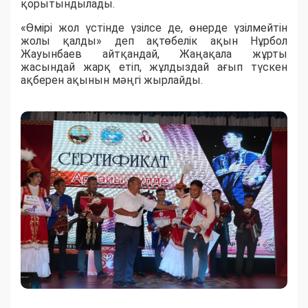
қорытындылады.
«Өмірі жол үстінде үзілсе де, өнерде үзілмейтін
жолы қалды» деп ақтөбелік ақын Нұрбол
Жауынбаев айтқандай, Жаңақала жұрты
жасындай жарқ етіп, жұлдыздай ағып түскен
ақберен ақынын мәңгі жырлайды.