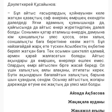
Дәулеткерей Құсайынов:
– Бұл айтыс ғасырлардың қойнауынан келе
жатқан қазақтың саф өнерінің өміршең екендігін
дәлелдеді. Яғни адамның қуанышында да,
қайғысында да айтыс өнері жүретіндігінің дәлелі
болды. Сонымен қатар аталмыш өнердің дамуына
кім қаншалықты үлес қосса, оған халық
соншалықты баға беретініне көзім жетті. Бұл
найзағайдай жарқ ете түскен Асылбектің еңбегіне
беріліп жатқан баға. Тек осымен шектеліп қалмай,
әрмен қарай жалғасатын болады. Айтыс
ақындары да өміршең, өнерлері өшпек емес.
Олардың өмірі айтыспен бірге жасай береді. Ол
үшін халықтың аялы алақаны, ілтипаты керек.
Бүгін ақындарын бағалайтын халықтың барына
шын қуандым, сендім. Осынау айтыстың жоғары
дәрежеде өтуіне екі жақтың да үлесі мол болды.
Айзада Ақбасова
Жаңақала ауданы
Жаңажол ауылы