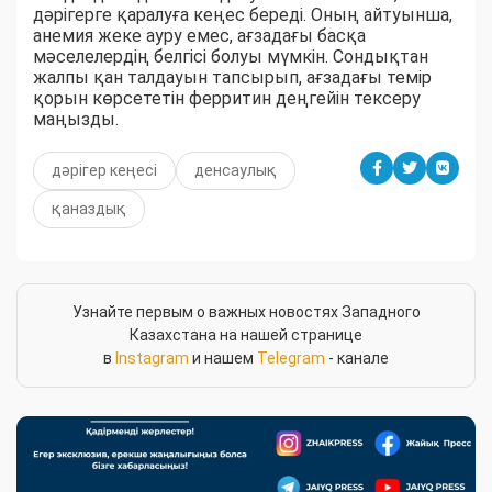
дәрігерге қаралуға кеңес береді. Оның айтуынша,
анемия жеке ауру емес, ағзадағы басқа
мәселелердің белгісі болуы мүмкін. Сондықтан
жалпы қан талдауын тапсырып, ағзадағы темір
қорын көрсететін ферритин деңгейін тексеру
маңызды.
дәрігер кеңесі
денсаулық
қаназдық
Узнайте первым о важных новостях Западного
Казахстана на нашей странице
в
Instagram
и нашем
Telegram
- канале