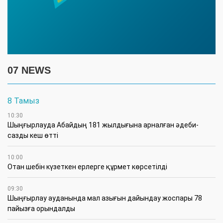
07 NEWS
8 Тамыз
10:30
Шыңғырлауда Абайдың 181 жылдығына арналған әдеби-
сазды кеш өтті
10:00
Отан шебін күзеткен ерлерге құрмет көрсетілді
09:30
​Шыңғырлау ауданында мал азығын дайындау жоспары 78
пайызға орындалды