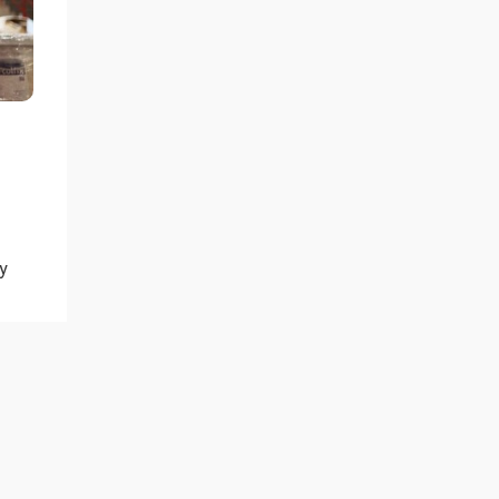
у
ның