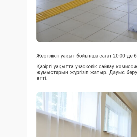
Жергілікті уақыт бойынша сағат 20:00-де 
​Қазіргі уақытта учаскелік сайлау комис
жұмыстарын жүргізіп жатыр. Дауыс беру
өтті.