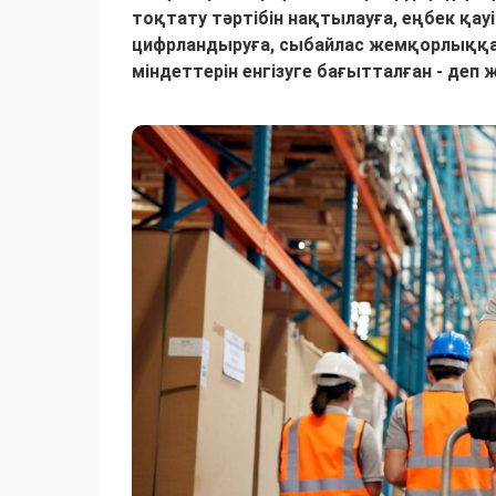
тоқтату тәртібін нақтылауға, еңбек қауі
цифрландыруға, сыбайлас жемқорлыққа 
міндеттерін енгізуге бағытталған - деп