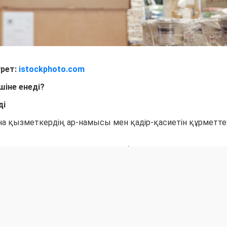
урет:
istockphoto.com
шіне енеді?
ді
на қызметкердің ар-намысы мен қадір-қасиетін құрметте
 қол сұғылмау құқығы заңмен бекітіледі.
үсіндіріледі
 заңмен кепілдік берілген санатқа жатса, жұмыс беруші о
ас тарту себебін жазбаша түрде түсіндіруге міндетті
іс