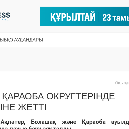
СЫ
БҚО АУДАНДАРЫ
Оқылды
 ҚАРАОБА ОКРУГТЕРІНДЕ
ІНЕ ЖЕТТІ
 Ақпәтер, Болашақ және Қараоба ауыл
нша дауыс беру аяқталды.