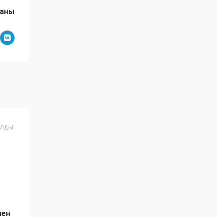
даны
лды:
мен