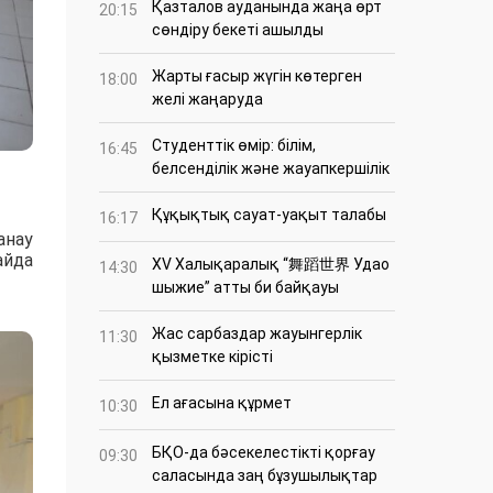
Қазталов ауданында жаңа өрт
20:15
сөндіру бекеті ашылды
Жарты ғасыр жүгін көтерген
18:00
желі жаңаруда
Студенттік өмір: білім,
16:45
белсенділік және жауапкершілік
Құқықтық сауат-уақыт талабы
16:17
анау
айда
XV Халықаралық “舞蹈世界 Удао
14:30
шыжие” атты би байқауы
Жас сарбаздар жауынгерлік
11:30
қызметке кірісті
Ел ағасына құрмет
10:30
БҚО-да бәсекелестікті қорғау
09:30
саласында заң бұзушылықтар