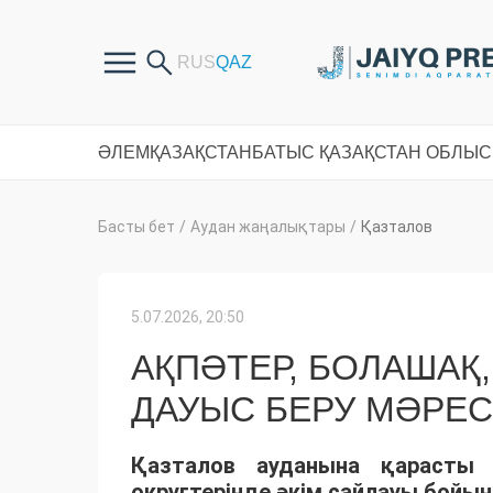
ӘЛЕМ
ҚАЗАҚСТАН
БАТЫС ҚАЗАҚСТАН ОБЛЫ
Басты бет
/
Аудан жаңалықтары
/
Қазталов
5.07.2026, 20:50
АҚПӘТЕР, БОЛАШАҚ,
ДАУЫС БЕРУ МӘРЕС
Қазталов ауданына қарасты
округтерінде әкім сайлауы бойы