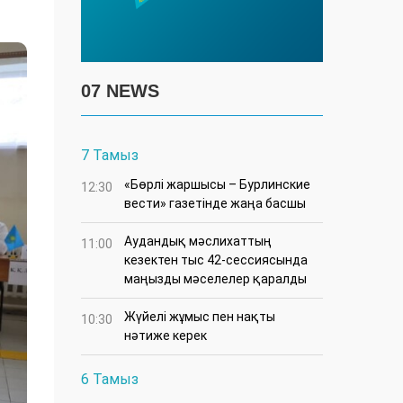
07 NEWS
7 Тамыз
«Бөрлі жаршысы – Бурлинские
12:30
вести» газетінде жаңа басшы
Аудандық мәслихаттың
11:00
кезектен тыс 42-сессиясында
маңызды мәселелер қаралды
Жүйелі жұмыс пен нақты
10:30
нәтиже керек
6 Тамыз