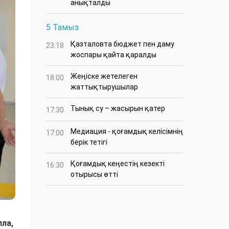
анықталды
5 Тамыз
Қазталовта бюджет пен даму
23:18
жоспары қайта қаралды
Жеңіске жетелеген
18:00
жаттықтырушылар
Тынық су – жасырын қатер
17:30
Медиация - қоғамдық келісімнің
17:00
берік тетігі
Қоғамдық кеңестің кезекті
16:30
отырысы өтті
лла,