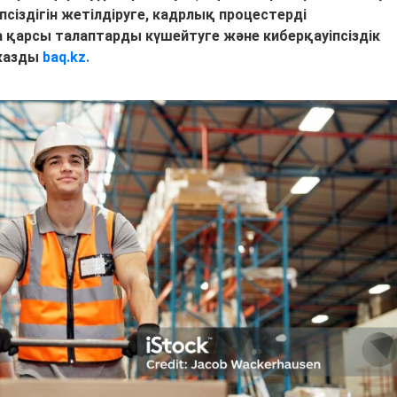
псіздігін жетілдіруге, кадрлық процестерді
қарсы талаптарды күшейтуге және киберқауіпсіздік
 жазды
baq.kz.