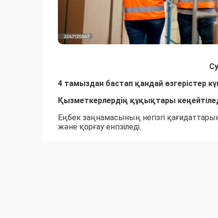
С
4 тамыздан бастап қандай өзгерістер кү
Қызметкерлердің құқықтары кеңейтіле
Еңбек заңнамасының негізгі қағидаттары
және қорғау енгізіледі.
Сонымен қатар қызметкердің жеке өміріне
Жұмысқа қабылдаудан бас тарту себебі т
Егер азамат еңбек шартын жасасу кезінде
талап етуі бойынша жұмысқа қабылдаудан б
болады.
Мерзімді еңбек шартына қатысты өзгер