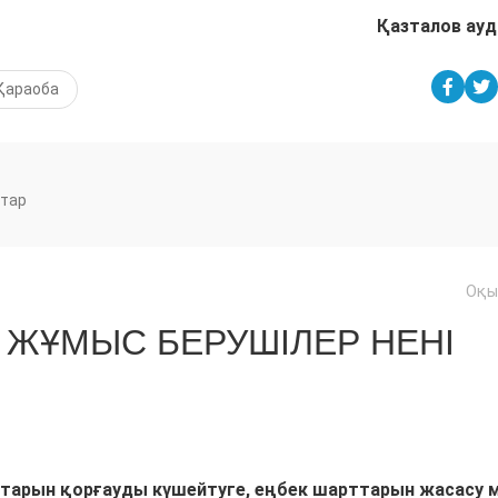
Қазталов ау
Қараоба
тар
Оқы
ЖҰМЫС БЕРУШІЛЕР НЕНІ
тарын қорғауды күшейтуге, еңбек шарттарын жасасу 