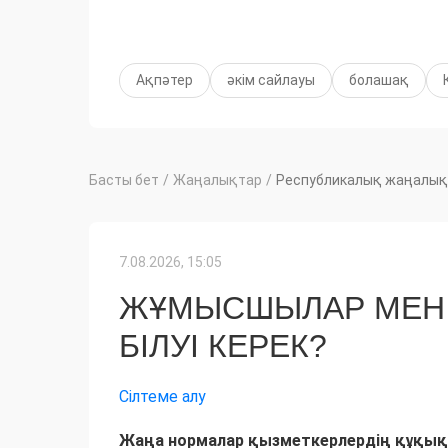
Ақпәтер
әкім сайлауы
болашақ
Басты бет
/
Жаңалықтар
/
Республикалық жаңалық
7.08.2026, 15:05
ЖҰМЫСШЫЛАР МЕН 
БІЛУІ КЕРЕК?
Сілтеме алу
Жаңа нормалар қызметкерлердің құқық