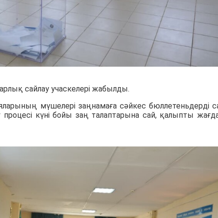
барлық сайлау учаскелері жабылды.
сияларының мүшелері заңнамаға сәйкес бюллетеньдерді с
 процесі күні бойы заң талаптарына сай, қалыпты жағд