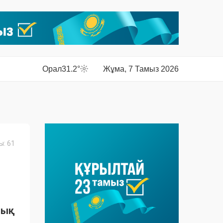
Орал
31.2°
Жұма, 7 Тамыз 2026
: 61
дық