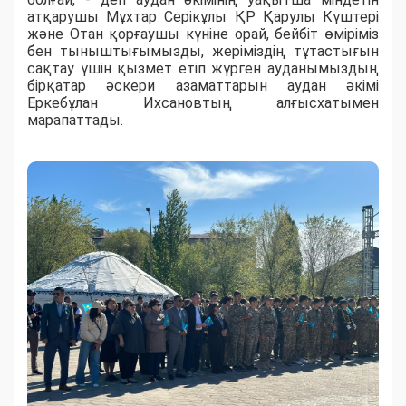
атқарушы Мұхтар Серікұлы ҚР Қарулы Күштері
және Отан қорғаушы күніне орай, бейбіт өміріміз
бен тыныштығымызды, жеріміздің тұтастығын
сақтау үшін қызмет етіп жүрген ауданымыздың
бірқатар әскери азаматтарын аудан әкімі
Еркебұлан Ихсановтың алғысхатымен
марапаттады.