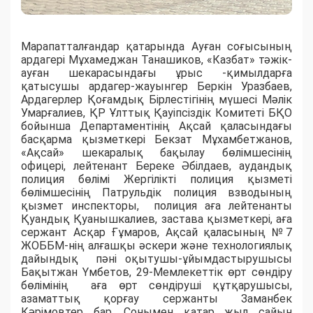
Марапатталғандар қатарында Ауған соғысының
ардагері Мұхамеджан Танашиков, «Казбат» тәжік-
ауған шекарасындағы ұрыс -қимылдарға
қатысушы ардагер-жауынгер Беркін Уразбаев,
Ардагерлер Қоғамдық Бірлестігінің мүшесі Мәлік
Умарғалиев, ҚР Ұлттық Қауіпсіздік Комитеті БҚО
бойынша Департаментінің Ақсай қаласындағы
басқарма қызметкері Бекзат Мұхамбетжанов,
«Ақсай» шекаралық бақылау бөлімшесінің
офицері, лейтенант Береке Әбілдаев, аудандық
полиция бөлімі Жергілікті полиция қызметі
бөлімшесінің Патрульдік полиция взводының
қызмет инспекторы, полиция аға лейтенанты
Қуандық Қуанышкалиев, застава қызметкері, аға
сержант Асқар Ғұмаров, Ақсай қаласының №7
ЖОББМ-нің алғашқы әскери және технологиялық
дайындық пәні оқытушы-ұйымдастырушысы
Бақытжан Үмбетов, 29-Мемлекеттік өрт сөндіру
бөлімінің аға өрт сөндіруші құтқарушысы,
азаматтық қорғау сержанты Заманбек
Кәрімовтер бар. Сонымен қатар жыл сайын