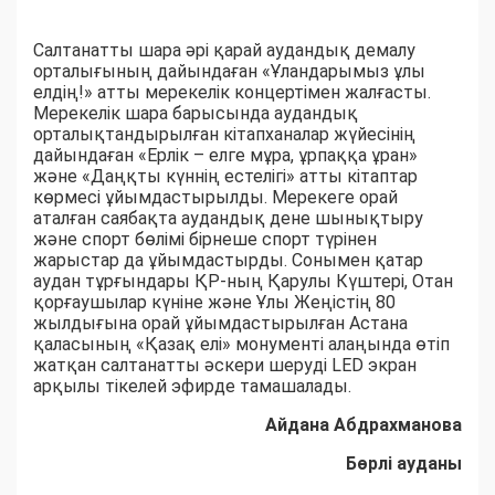
Салтанатты шара әрі қарай аудандық демалу
орталығының дайындаған «Ұландарымыз ұлы
елдің!» атты мерекелік концертімен жалғасты.
Мерекелік шара барысында аудандық
орталықтандырылған кітапханалар жүйесінің
дайындаған «Ерлік – елге мұра, ұрпаққа ұран»
және «Даңқты күннің естелігі» атты кітаптар
көрмесі ұйымдастырылды. Мерекеге орай
аталған саябақта аудандық дене шынықтыру
және спорт бөлімі бірнеше спорт түрінен
жарыстар да ұйымдастырды. Сонымен қатар
аудан тұрғындары ҚР-ның Қарулы Күштері, Отан
қорғаушылар күніне және Ұлы Жеңістің 80
жылдығына орай ұйымдастырылған Астана
қаласының «Қазақ елі» монументі алаңында өтіп
жатқан салтанатты әскери шеруді LED экран
арқылы тікелей эфирде тамашалады.
Айдана Абдрахманова
Бөрлі ауданы