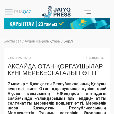
Басты бет
/
Аудан жаңалықтары
/
Бөрлі
7.05.2025, 15:03
Оқылды: 470
АҚСАЙДА ОТАН ҚОРҒАУШЫЛАР
КҮНІ МЕРЕКЕСІ АТАЛЫП ӨТТІ
7 мамыр – Қазақстан Республикасының Қарулы
күштері және Отан қорғаушылар күніне орай
Ақсай қаласының Ғ.Жәңгіров атындағы
саябағында «Ұландарымыз ұлы елдің!» атты
салтанатты мерекелік концерт өтті. Мерекелік
шара Қазақстан Республикасының
Мемлекеттік Туының көтеріліп, Әнұранның