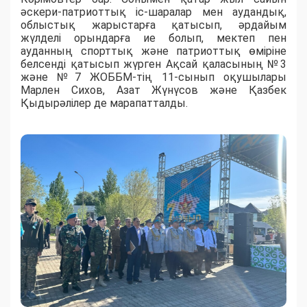
әскери-патриоттық іс-шаралар мен аудандық,
облыстық жарыстарға қатысып, әрдайым
жүлделі орындарға ие болып, мектеп пен
ауданның спорттық және патриоттық өміріне
белсенді қатысып жүрген Ақсай қаласының №3
және №7 ЖОББМ-тің 11-сынып оқушылары
Марлен Сихов, Азат Жүнүсов және Қазбек
Қыдырәлілер де марапатталды.