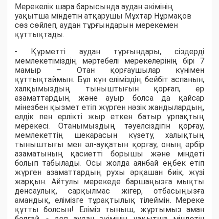
Мерекелік шара барысында аудан әкімінің
уақытша міндетін атқарушы Мұхтар Нұрмақов
сөз сөйлеп, аудан тұрғындарын мерекемен
құттықтады.
- Құрметті аудан тұрғындары, сіздерді
мемлекетіміздің мәртебелі мерекелерінің бірі 7
мамыр – Отан қорғаушылар күнімен
құттықтаймын. Бұл күн еліміздің бейбіт аспанын,
халқымыздың тыныштығын қорғап, ер
азаматтардың және ауыр болса да қайсар
мінезбен қызмет етіп жүрген нәзік жандылардың,
елдік пен ерлікті жыр еткен батыр ұрпақтың
мерекесі. Отанымыздың тәуелсіздігін қорғау,
мемлекеттің шекарасын күзету, халықтың
тыныштығы мен әл-ауқатын қорғау, оның әрбір
азаматының қасиетті борышы және міндеті
болып табылады. Осы жолда аянбай еңбек етіп
жүрген азаматтардың рухы әрқашан биік, жүзі
жарқын. Айтулы мерекеде баршаңызға мықты
денсаулық, сарқылмас жігер, отбасыңызға
амандық, елімізге тұрақтылық тілеймін. Мереке
құтты болсын! Еліміз тыныш, жұртымыз аман
болғай, - деп аудан әкімінің уақытша міндетін