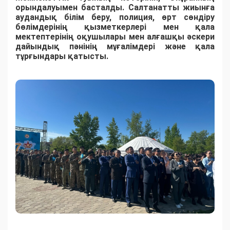
орындалуымен басталды. Салтанатты жиынға
аудандық білім беру, полиция, өрт сөндіру
бөлімдерінің қызметкерлері мен қала
мектептерінің оқушылары мен алғашқы әскери
дайындық пәнінің мұғалімдері және қала
тұрғындары қатысты.