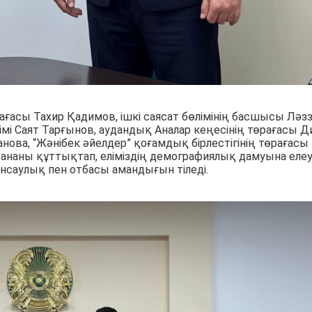
ғасы Тахир Қадимов, ішкі саясат бөлімінің басшысы Ләз
імі Саят Тарғынов, аудандық Аналар кеңесінің төрағасы Д
ова, “Жәнібек әйелдер” қоғамдық бірлестігінің төрағасы
 ананы құттықтап, еліміздің демографиялық дамуына елеу
денсаулық пен отбасы амандығын тіледі.