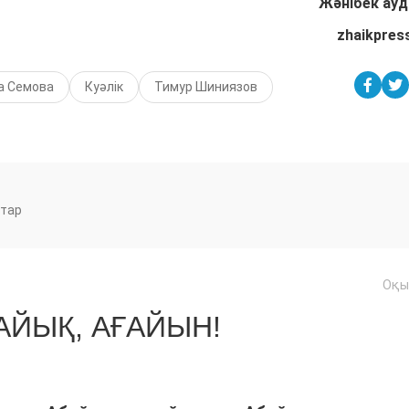
Жәнібек ау
zhaikpres
а Семова
Куәлік
Тимур Шиниязов
тар
Оқы
ЙЫҚ, АҒАЙЫН!