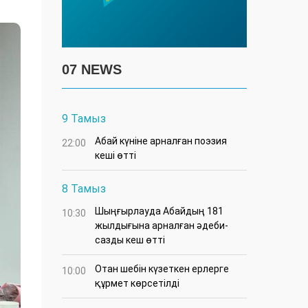
07 NEWS
9 Тамыз
Абай күніне арналған поэзия
22:00
кеші өтті
8 Тамыз
Шыңғырлауда Абайдың 181
10:30
жылдығына арналған әдеби-
сазды кеш өтті
Отан шебін күзеткен ерлерге
10:00
құрмет көрсетілді