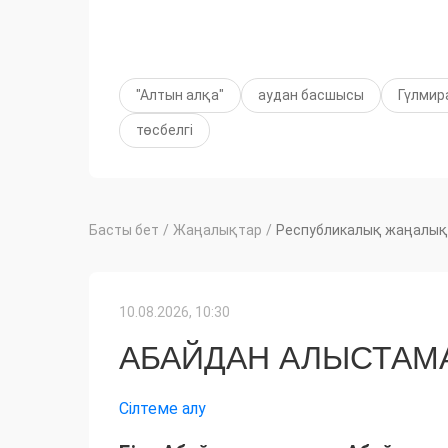
"Алтын алқа"
аудан басшысы
Гүлмир
төсбелгі
Басты бет
/
Жаңалықтар
/
Республикалық жаңалық
10.08.2026, 10:30
АБАЙДАН АЛЫСТАМА
Сілтеме алу