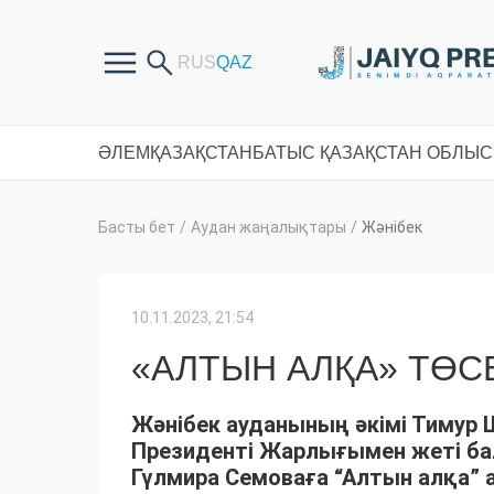
ӘЛЕМ
ҚАЗАҚСТАН
БАТЫС ҚАЗАҚСТАН ОБЛЫ
Басты бет
/
Аудан жаңалықтары
/
Жәнібек
10.11.2023, 21:54
«АЛТЫН АЛҚА» ТӨС
Жәнібек ауданының әкімі Тимур
Президенті Жарлығымен жеті б
Гүлмира Семоваға “Алтын алқа” 