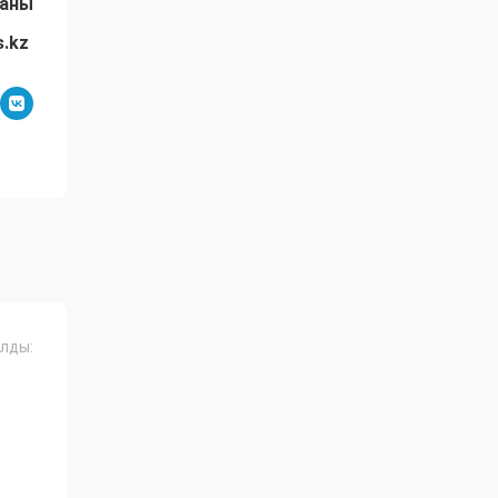
даны
s.kz
лды: