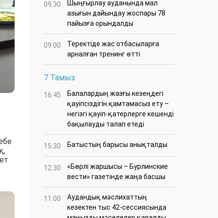
​Шыңғырлау ауданында мал
09:30
азығын дайындау жоспары 78
пайызға орындалды
​Теректіде жас отбасыларға
09:00
арналған тренинг өтті
7 Тамыз
Балалардың жазғы кезеңдегі
16:45
қауіпсіздігін қамтамасыз ету –
негізгі қауіп-қатерлерге кешенді
бақылауды талап етеді
ебе
Батыстың барысы анықталды
15:30
қ,
мет
«Бөрлі жаршысы – Бурлинские
12:30
вести» газетінде жаңа басшы
Аудандық мәслихаттың
11:00
кезектен тыс 42-сессиясында
маңызды мәселелер қаралды