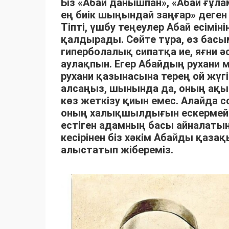
Біз «Абай данышпан», «Абай ғұла
ең биік шыңындай заңғар» деген 
Тіпті, үшбу теңеулер Абай есімін
қалдырады. Сөйте тұра, өз бас
гиперболалық сипатқа ие, яғни 
аулақпын. Егер Абайдың рухани 
рухани қазынасына терең ой жүгі
алсаңыз, шынында да, оның ақылм
көз жеткізу қиын емес. Алайда с
оның халықшылдығын ескермейм
естіген адамның басы айналаты
кесірінен біз хәкім Абайды қаза
алыстатып жібереміз.