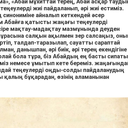
ма», «Абай мұхиттай терең, Абай асқар тауды
теңеулерді жиі пайдаланып, әрі жиі естиміз.
ің синониміне айналып кеткендей әсер
ым Абайға қатысты жаңағы теңеулерді
әсіре мақтау-мадақтау мазмұнында деуден
мұрасына салқын ақылмен зер салсаңыз, оны
ртіп, талдап-таразылап, сауатты сараптай
ан, данышпан, әрі биік, әрі терең екендігіне
олай бола тұра, біз Абайдың ең басты сипаты
із немесе ұмытып кете береміз. жаңағында
ндай теңеулерді оңды-солды пайдаланудың
қы қалың бұқарадан, өзінің аламанынан