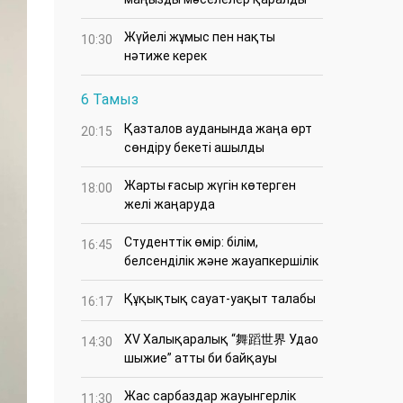
Жүйелі жұмыс пен нақты
10:30
нәтиже керек
6 Тамыз
Қазталов ауданында жаңа өрт
20:15
сөндіру бекеті ашылды
Жарты ғасыр жүгін көтерген
18:00
желі жаңаруда
Студенттік өмір: білім,
16:45
белсенділік және жауапкершілік
Құқықтық сауат-уақыт талабы
16:17
XV Халықаралық “舞蹈世界 Удао
14:30
шыжие” атты би байқауы
Жас сарбаздар жауынгерлік
11:30