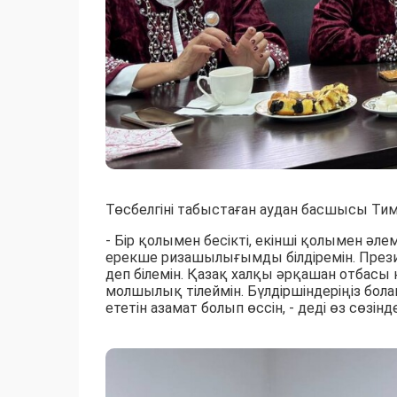
Төсбелгіні табыстаған аудан басшысы Тим
- Бір қолымен бесікті, екінші қолымен әле
ерекше ризашылығымды білдіремін. Презид
деп білемін. Қазақ халқы әрқашан отбасы
молшылық тілеймін. Бүлдіршіндеріңіз бо
ететін азамат болып өссін, - деді өз сөзінде