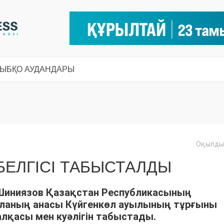
СЫ
БҚО АУДАНДАРЫ
Оқылды:
БЕЛГІСІ ТАБЫСТАЛДЫ
 Шиниязов Қазақстан Республикасының
аланың анасы Күйгенкөл ауылының тұрғыны
алқасы мен куәлігін табыстады.