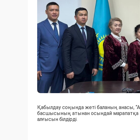
Қабылдау соңында жеті баланың анасы, “
басшысының атынан осындай марапатқа ие
алғысын білдірді.