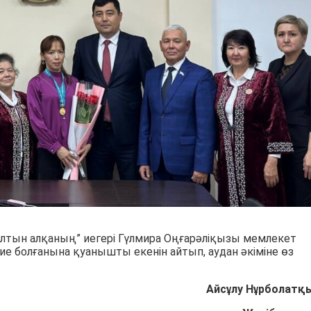
Алтын алқаның” иегері Гүлмира Оңғарәліқызы мемлекет
 болғанына қуанышты екенін айтып, аудан әкіміне өз
Айсұлу Нұрболатқ