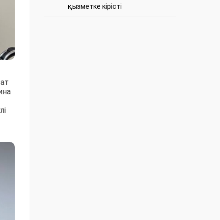
қызметке кірісті
зат
ина
лі