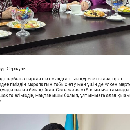
ур Серікұлы:
мді тербеп отырған сіз секілді алтын құрсақты аналарға
ентіміздің марапатын табыс ету мен үшін де үлкен мәрт
 құндылығын биік қойған. Сізге және отбасыңызға аманды
лашақта еліміздің мақтанышы болып, ұлтымызға адал қыз
.