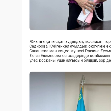
Жиынға қатысқан аудандық мәслихат төра
Садирова, Күйгенкөл ауылдық округінің әк
Сапашева мен кеңес мүшесі Гүлзина Ғұсман
Ғалия Елемесова өз сөздерінде көпбалалы
үлес қосқаны үшін алғысын білдіріп, зор 