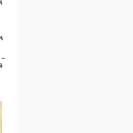
ң
ң
 –
й