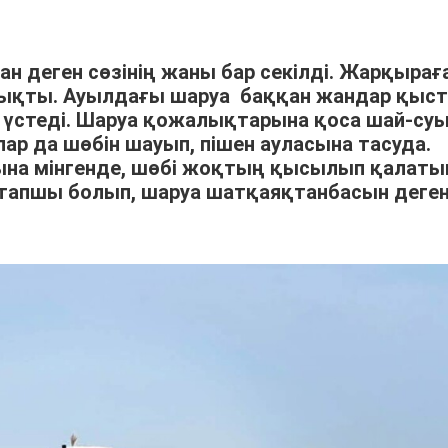
ан деген сөзінің жаны бар секілді. Жарқырағ
шықты. Ауылдағы шаруа баққан жандар қыс
үстеді. Шаруа қожалықтарына қоса шай-су
р да шөбін шауып, пішен ауласына тасуда.
арына мінгенде, шөбі жоқтың қысылып қалат
тапшы болып, шаруа шатқаяқтанбасын деге