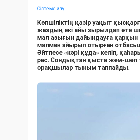
Сілтеме алу
Көпшіліктің қазір уақыт қысқарғ
жаздың екі айы зырылдап өте 
мал азығын дайындауға қарқын 
малмен айырып отырған отбасыла
Әйтпесе «кәрі құда» келіп, қаһ
рас. Сондықтан қыста жем-шөп 
орақшылар тыным таппайды.