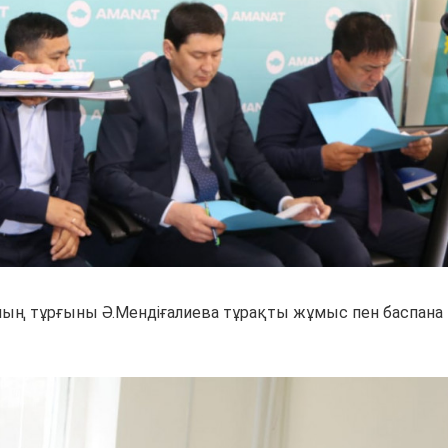
ың тұрғыны Ә.Мендіғалиева тұрақты жұмыс пен баспана