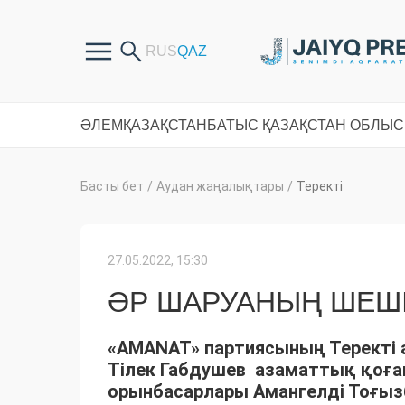
ӘЛЕМ
ҚАЗАҚСТАН
БАТЫС ҚАЗАҚСТАН ОБЛЫ
Басты бет
/
Аудан жаңалықтары
/
Теректі
27.05.2022, 15:30
ӘР ШАРУАНЫҢ ШЕШІ
«AMANAT» партиясының Теректі 
Тілек Габдушев азаматтық қоғам
орынбасарлары Амангелді Тоғыз