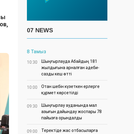
сы
ов,
07 NEWS
8 Тамыз
Шыңғырлауда Абайдың 181
10:30
жылдығына арналған әдеби-
сазды кеш өтті
Отан шебін күзеткен ерлерге
10:00
құрмет көрсетілді
​Шыңғырлау ауданында мал
09:30
азығын дайындау жоспары 78
пайызға орындалды
​Теректіде жас отбасыларға
09:00