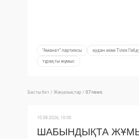
"Аманат" партиясы
аудан әкімі Тілек Габ
тұрақты жұмыс
Басты бет
/
Жаңалықтар
/
07 news
10.08.2026, 10:00
ШАБЫНДЫҚТА ЖҰМЫ