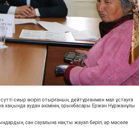
сүтті сиыр өсіріп отырғанын, дейтұрғанмен мал ұстауға
руа хақында аудан әкімінің орынбасары Ержан Нұржанұлы
дардың сан сауалына нақты жауап беріп, әр мәселе