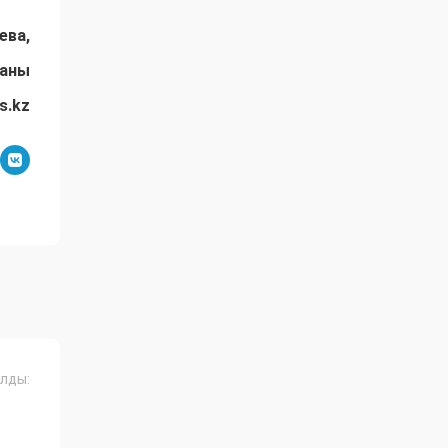
ева,
даны
s.kz
лды: