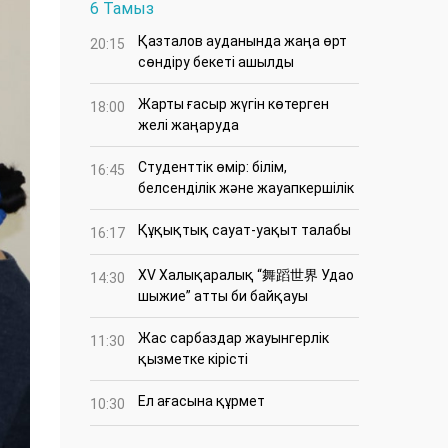
6 Тамыз
Қазталов ауданында жаңа өрт
20:15
сөндіру бекеті ашылды
Жарты ғасыр жүгін көтерген
18:00
желі жаңаруда
Студенттік өмір: білім,
16:45
белсенділік және жауапкершілік
Құқықтық сауат-уақыт талабы
16:17
XV Халықаралық “舞蹈世界 Удао
14:30
шыжие” атты би байқауы
Жас сарбаздар жауынгерлік
11:30
қызметке кірісті
Ел ағасына құрмет
10:30