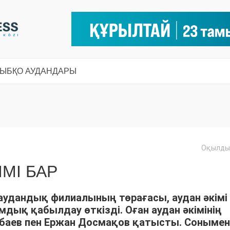
СЫ
БҚО АУДАНДАРЫ
Оқылды:
МІ БАР
аудандық филиалының төрағасы, аудан әкімі
дық қабылдау өткізді. Оған аудан әкімінің
баев пен Ержан Досмақов қатысты. Сонымен