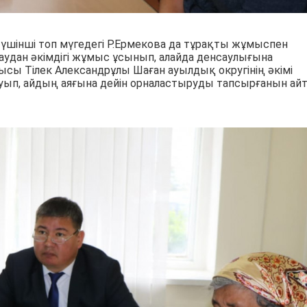
үшінші топ мүгедегі Р.Ермекова да тұрақты жұмыспен
аудан әкімдігі жұмыс ұсынып, алайда денсаулығына
ысы Тілек Александрұлы Шаған ауылдық округінің әкімі
ауып, айдың аяғына дейін орналастыруды тапсырғанын ай