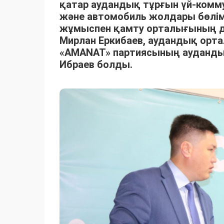
қатар аудандық тұрғын үй-ком
және автомобиль жолдары бөлім
жұмыспен қамту орталығының д
Мирлан Еркибаев, аудандық орт
«AMANAT» партиясының ауданд
Ибраев болды.