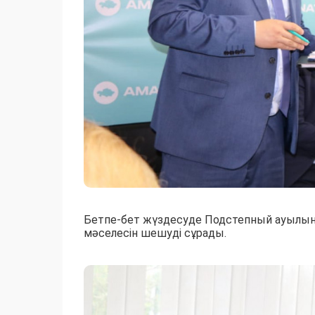
Бетпе-бет жүздесуде Подстепный ауылын
мәселесін шешуді сұрады.