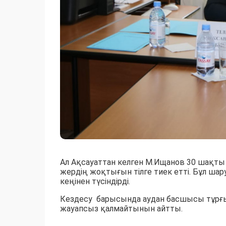
Ал Ақсауаттан келген М.Ищанов 30 шақты 
жердің жоқтығын тілге тиек етті. Бұл ша
кеңінен түсіндірді.
Кездесу барысында аудан басшысы тұрғын
жауапсыз қалмайтынын айтты.