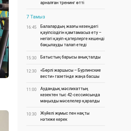
арналған тренинг өтті
7 Тамыз
Балалардың жазғы кезеңдегі
16:45
қауіпсіздігін қамтамасыз ету –
негізгі қауіп-қатерлерге кешенді
бақылауды талап етеді
Батыстың барысы анықталды
15:30
«Бөрлі жаршысы – Бурлинские
12:30
вести» газетінде жаңа басшы
Аудандық мәслихаттың
11:00
кезектен тыс 42-сессиясында
маңызды мәселелер қаралды
Жүйелі жұмыс пен нақты
10:30
нәтиже керек