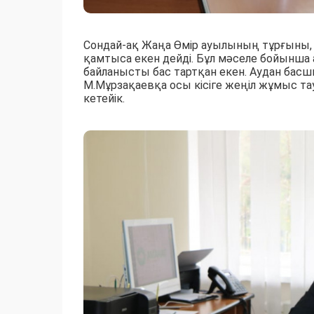
Сондай-ақ Жаңа Өмір ауылының тұрғыны, 
қамтыса екен дейді. Бұл мәселе бойынша 
байланысты бас тартқан екен. Аудан басш
М.Мұрзақаевқа осы кісіге жеңіл жұмыс т
кетейік.