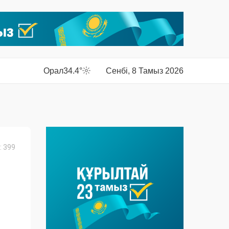
Орал
34.4°
Сенбі, 8 Тамыз 2026
 399