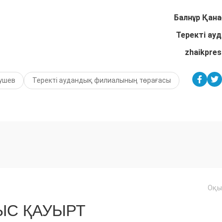
Балнұр Қана
Теректі ау
zhaikpres
душев
Теректі аудандық филиалының төрағасы
Оқы
С ҚАУЫРТ