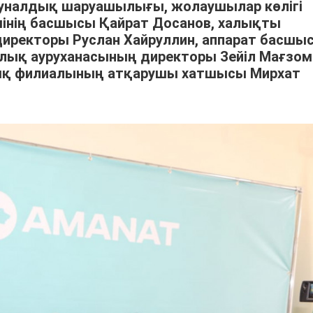
муналдық шаруашылығы, жолаушылар көлігі
інің басшысы Қайрат Досанов, халықты
иректоры Руслан Хайруллин, аппарат басшы
алық ауруханасының директоры Зейіл Мағзом
ық филиалының атқарушы хатшысы Мирхат