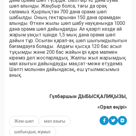
дана орама шөп түсірдік. Былтыр 92 дана бума
шөп алынды. Жаңбыр болса, тағы да орақ
саламыз. Қырлықтан 700 дана орама шөп
шабылды. Оның гектарынан 150 дана орамадан
алынды. Өткен жылы шөп шабу науқанында 1000
дана орама шөп дайындалды. Ал қазіргі кезде ай
жарым уақыт ішінде 1,5 мың дана орама шөп
дайын тұр. Осыған қарап-ақ шөп шығымдылығын
бағамдауға болады. Алдағы қысқа 120 бас асыл
тұқымды және 200 бас жайын ірі қара малмен
кіреміз деп жоспарладық. Жалпы жыл жарымдық
мал азығын дайындауды мақсат-меже етудеміз.
Шөпті молынан дайындасақ, еш ұтылмасымыз
анық.
Гүлбаршын ДЫБЫСҚАЛИҚЫЗЫ,
«Орал өңірі»
Жем-шөп
мал азығы
шабындық жұмыс