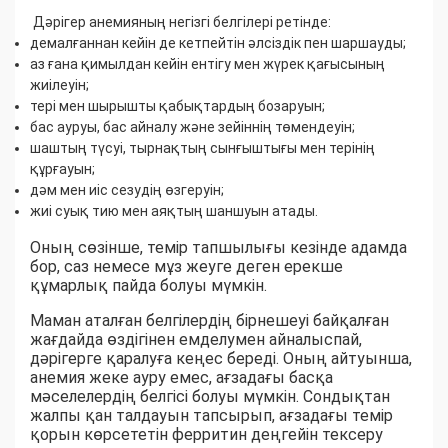
Дәрігер анемияның негізгі белгілері ретінде:
демалғаннан кейін де кетпейтін әлсіздік пен шаршауды;
аз ғана қимылдан кейін ентігу мен жүрек қағысының
жиілеуін;
тері мен шырышты қабықтардың бозаруын;
бас ауруы, бас айналу және зейіннің төмендеуін;
шаштың түсуі, тырнақтың сынғыштығы мен терінің
құрғауын;
дәм мен иіс сезудің өзгеруін;
жиі суық тию мен аяқтың шаншуын атады.
Оның сөзінше, темір тапшылығы кезінде адамда
бор, саз немесе мұз жеуге деген ерекше
құмарлық пайда болуы мүмкін.
Маман аталған белгілердің бірнешеуі байқалған
жағдайда өздігінен емделумен айналыспай,
дәрігерге қаралуға кеңес береді. Оның айтуынша,
анемия жеке ауру емес, ағзадағы басқа
мәселелердің белгісі болуы мүмкін. Сондықтан
жалпы қан талдауын тапсырып, ағзадағы темір
қорын көрсететін ферритин деңгейін тексеру