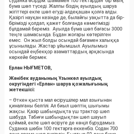
суданка өсірдім. Шамамен 100 гектардан бір мың
бума шөп түседі. Жалпы біздің ауылдың шаруа
жігіттері екпе шөп егуді әлдеқашан қолға алды.
Қазіргі науқан кезінде де, былайғы уақытта да бір-
бірімізді қолдап, қажет болғанда көмегімізді
бұлдамай береміз. Ауылда бума шөп бағасы 3000
теңге шамасында. Бұдан жоғары көтерілген
емес. Он жыл болды осындай бағамен халыққа
ұсынылады. Жастар ұйымшыл. Ауылымыз
осындай еңбекқор азаматтардың арқасында
көркейе бермек.
Ерлан НЫҒМЕТОВ,
Жәнібек ауданының Ұзынкөл ауылдық
округіндегі «Ерлан» шаруа қожалығының
жетекшісі:
– Өткен қыста мал өсірушілер мал азығынан
қиналғаны белгілі. Ал биыл шөптің шығымы
жақсы. Қазір шабындықта үш трактор шөп
шабуда. Табиғи шабындықтан шөп шауып
қоймай, екпе шөп өсіруге де көңіл бұрудамыз.
Суданка шөбін 100 гектарға еккенбіз. Содан 700