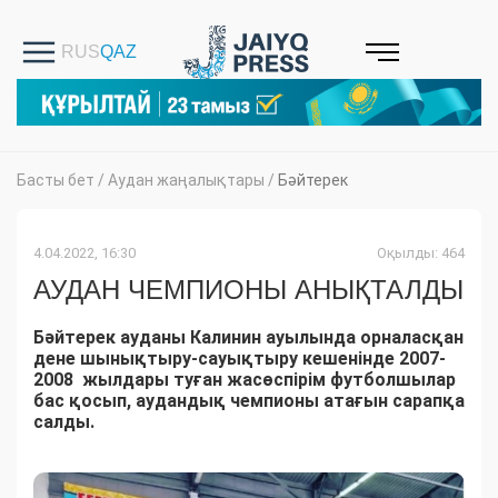
Басты бет
/
Аудан жаңалықтары
/
Бәйтерек
4.04.2022, 16:30
Оқылды: 464
АУДАН ЧЕМПИОНЫ АНЫҚТАЛДЫ
Бәйтерек ауданы Калинин ауылында орналасқан
дене шынықтыру-сауықтыру кешенінде 2007-
2008 жылдары туған жасөспірім футболшылар
бас қосып, аудандық чемпионы атағын сарапқа
салды.