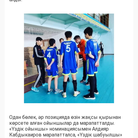
Одан бөлек, әр позицияда өзін жақсы қырынан
көрсете алған ойыншылар да марапатталды.
«Үздік ойыншы» номинациясымен Алдияр
Кабдыкаиров марапатталса, «Үздік шабуылшы»