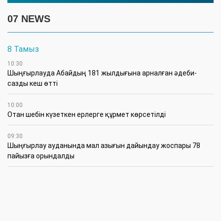
07 NEWS
8 Тамыз
10:30
Шыңғырлауда Абайдың 181 жылдығына арналған әдеби-
сазды кеш өтті
10:00
Отан шебін күзеткен ерлерге құрмет көрсетілді
09:30
​Шыңғырлау ауданында мал азығын дайындау жоспары 78
пайызға орындалды
09:00
​Теректіде жас отбасыларға арналған тренинг өтті
7 Тамыз