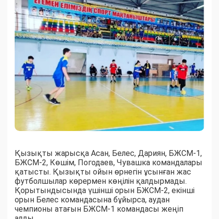
Қызықты жарысқа Асан, Белес, Дариян, БЖСМ-1,
БЖСМ-2, Көшім, Погодаев, Чувашка командалары
қатысты. Қызықты ойын өрнегін ұсынған жас
футболшылар көрермен көңілін қалдырмады.
Қорытындысында үшінші орын БЖСМ-2, екінші
орын Белес командасына бұйырса, аудан
чемпионы атағын БЖСМ-1 командасы жеңіп
алды.