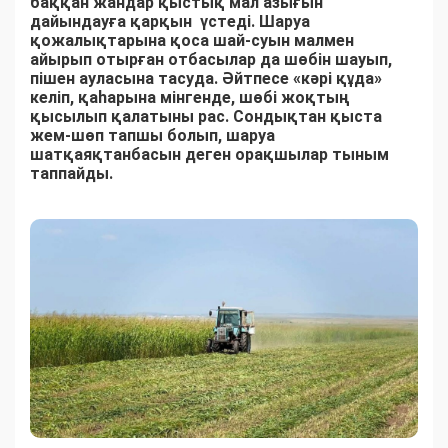
баққан жандар қыстық мал азығын
дайындауға қарқын үстеді. Шаруа
қожалықтарына қоса шай-суын малмен
айырып отырған отбасылар да шөбін шауып,
пішен ауласына тасуда. Әйтпесе «кәрі құда»
келіп, қаһарына мінгенде, шөбі жоқтың
қысылып қалатыны рас. Сондықтан қыста
жем-шөп тапшы болып, шаруа
шатқаяқтанбасын деген орақшылар тыным
таппайды.