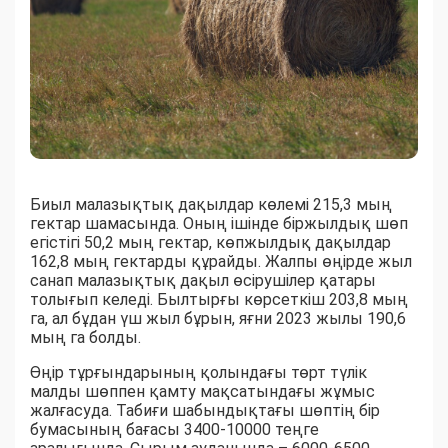
Биыл малазықтық дақылдар көлемі 215,3 мың
гектар шамасында. Оның ішінде біржылдық шөп
егістігі 50,2 мың гектар, көпжылдық дақылдар
162,8 мың гектарды құрайды. Жалпы өңірде жыл
санап малазықтық дақыл өсірушілер қатары
толығып келеді. Былтырғы көрсеткіш 203,8 мың
га, ал бұдан үш жыл бұрын, яғни 2023 жылы 190,6
мың га болды.
Өңір тұрғындарының қолындағы төрт түлік
малды шөппен қамту мақсатындағы жұмыс
жалғасуда. Табиғи шабындықтағы шөптің бір
бумасының бағасы 3400-10000 теңге