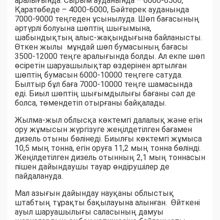
аралығында. Сырым ауданында – 6000-6500,
Қаратөбеде – 4000-6000, Бәйтерек ауданында
7000-9000 теңгеден ұсынылуда. Шөп бағасының
әртүрлі болуына шөптің шығымына,
шабындықтың алыс-жақындығына байланысты.
Өткен жылы мұндай шөп бумасының бағасы
3500-12000 теңге аралығында болды. Ал екпе шөп
өсіретін шаруашылықтар өздерінен артылған
шөптің бумасын 6000-10000 теңгеге сатуда.
Былтыр бұл баға 7000-10000 теңге шамасында
еді. Биыл шөптің шығымдылығы бағаны сәл де
болса, төмендетіп отырғаны байқалады.
Жылма-жыл облысқа көктемгі далалық және егін
ору жұмысын жүргізуге жеңілдетілген бағамен
дизель отыны бөлінеді. Биылғы көктемгі жұмыса
10,5 мың тонна, егін оруға 11,2 мың тонна бөлінді.
Жеңілдетілген дизель отынның 2,1 мың тоннасын
пішен дайындаушы тауар өндірушілер де
пайдалануда.
Мал азығын дайындау науқаны облыстық
штабтың тұрақты бақылауына алынған. Өйткені
ауыл шаруашылығы саласының дамуы