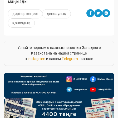
маңызды.
дәрігер кеңесі
денсаулық
қаназдық
Узнайте первым о важных новостях Западного
Казахстана на нашей странице
в
Instagram
и нашем
Telegram
- канале