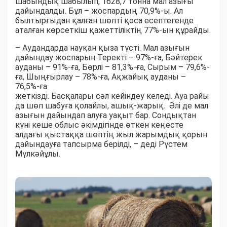
шабындық шабылып, 1628,7 тонна мал азығы
дайындалды. Бұл – жоспардың 70,9%-ы. Ал
былтырғыдан қалған шөпті қоса есептегенде
аталған көрсеткіш қажеттіліктің 77%-ын құрайды.
– Аудандарда науқан қыза түсті. Мал азығын
дайындау жоспарын Теректі – 97%-ға, Бәйтерек
ауданы – 91%-ға, Бөрлі – 81,3%-ға, Сырым – 79,6%-
ға, Шыңғырлау – 78%-ға, Ақжайық ауданы –
76,5%-ға
жеткізді. Басқалары сәл кейіндеу келеді. Ауа райы
да шөп шабуға қолайлы, ашық-жарық. Әлі де мал
азығын дайындап алуға уақыт бар. Сондықтан
күні кеше облыс әкімдігінде өткен кеңесте
алдағы қыстаққа шөптің жыл жарымдық қорын
дайындауға тапсырма берілді, – деді Рүстем
Мүлкәйұлы.