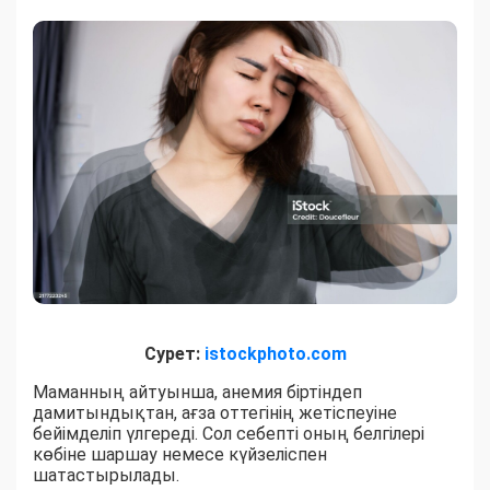
Сурет:
istockphoto.com
Маманның айтуынша, анемия біртіндеп
дамитындықтан, ағза оттегінің жетіспеуіне
бейімделіп үлгереді. Сол себепті оның белгілері
көбіне шаршау немесе күйзеліспен
шатастырылады.