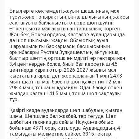
Биыл ерте көктемдегі жауын-шашынның мол
түсуі және топырақтың ылғалдылығының жақсы
сақталуына байланысты өңірде шөп шүйгін.
Өткен қыста мал азығынан тапшылық көрген
Жәнібек, Бөкей ордасы, Казталов аудандарында
да шөп шығымы жақсы. Облыстық ауыл
шаруашылығы басқармасы басшысының
орынбасары Рүстем Зұлқашевтың айтуынша,
былтыр шөптің орташа өнімділігі әр гектарынан
3,4 центнерден болса, биыл бұл көрсеткіш 4,5
центнерді құрап отыр. 2026-2027 жылғы мал
қыстағына кіреді деп жоспарланған 1 млн 247,3
мың шартты мал басына шөп қажеттілігі 2 млн
298,4 мың тоннаны құрайды. Одан басқа өткен
жылдан қалған 141,5 мың тонна шөп сақтаулы
тұр.
Қазіргі кезде аудандарда шөп шабудың қызған
шағы. Шөпшілер бел жазбай, тер төгуде. Шөп
шабатын техника да сайлы. Науқанға облыс
бойынша 4371 орақ қатысуда. Аудандардың 4
тамыздағы мәліметіне сәйкес 3315 гектар