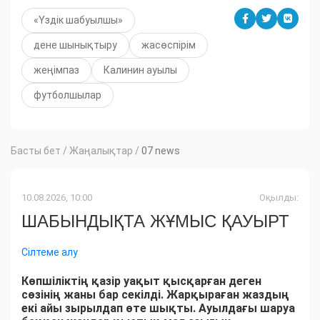
«Үздік шабуылшы»
дене шынықтыру
жасөспірім
жеңімпаз
Калинин ауылы
футболшылар
Басты бет
/
Жаңалықтар
/
07 news
10.08.2026, 10:00
Оқылды:
ШАБЫНДЫҚТА ЖҰМЫС ҚАУЫРТ
Сілтеме алу
Көпшіліктің қазір уақыт қысқарған деген
сөзінің жаны бар секілді. Жарқыраған жаздың
екі айы зырылдап өте шықты. Ауылдағы шаруа