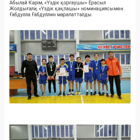
Абылай Кәрім, «Үздік қорғаушы» Ерасыл
Жолдығали, «Үздік қақпашы» номинациясымен
Ғабдулла Ғабдуллин марапатталды.