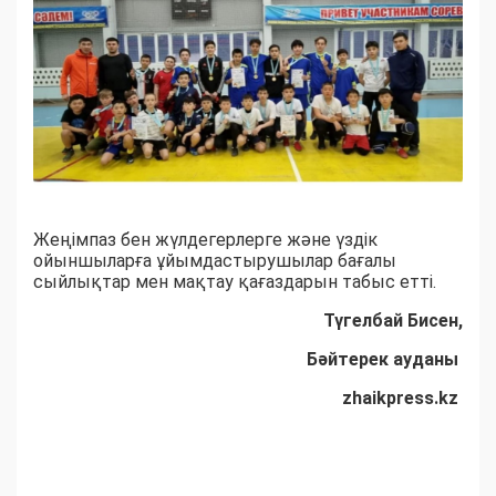
Жеңімпаз бен жүлдегерлерге және үздік
ойыншыларға ұйымдастырушылар бағалы
сыйлықтар мен мақтау қағаздарын табыс етті.
Түгелбай Бисен,
Бәйтерек ауданы
zhaikpress.kz