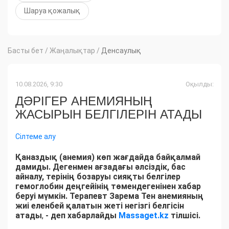
Шаруа қожалық
Басты бет
/
Жаңалықтар
/
Денсаулық
10.08.2026, 9:30
Оқылды:
ДӘРІГЕР АНЕМИЯНЫҢ
ЖАСЫРЫН БЕЛГІЛЕРІН АТАДЫ
Сілтеме алу
Қаназдық (анемия) көп жағдайда байқалмай
дамиды. Дегенмен ағзадағы әлсіздік, бас
айналу, терінің бозаруы сияқты белгілер
гемоглобин деңгейінің төмендегенінен хабар
беруі мүмкін. Терапевт Зарема Тен анемияның
жиі еленбей қалатын жеті негізгі белгісін
атады
,
- деп хабарлайды
Massaget.kz
тілшісі.