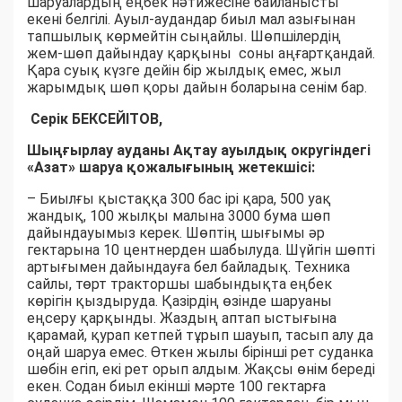
шаруалардың еңбек нәтижесіне байланысты
екені белгілі. Ауыл-аудандар биыл мал азығынан
тапшылық көрмейтін сыңайлы. Шөпшілердің
жем-шөп дайындау қарқыны соны аңғартқандай.
Қара суық күзге дейін бір жылдық емес, жыл
жарымдық шөп қоры дайын боларына сенім бар.
Серік БЕКСЕЙІТОВ,
Шыңғырлау ауданы Ақтау ауылдық округіндегі
«Азат» шаруа қожалығының жетекшісі:
– Биылғы қыстаққа 300 бас ірі қара, 500 уақ
жандық, 100 жылқы малына 3000 бума шөп
дайындауымыз керек. Шөптің шығымы әр
гектарына 10 центнерден шабылуда. Шүйгін шөпті
артығымен дайындауға бел байладық. Техника
сайлы, төрт тракторшы шабындықта еңбек
көрігін қыздыруда. Қазірдің өзінде шаруаны
еңсеру қарқынды. Жаздың аптап ыстығына
қарамай, қурап кетпей тұрып шауып, тасып алу да
оңай шаруа емес. Өткен жылы бірінші рет суданка
шөбін егіп, екі рет орып алдым. Жақсы өнім береді
екен. Содан биыл екінші мәрте 100 гектарға