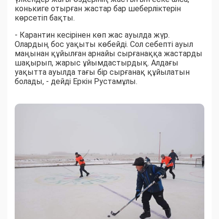
конькиге отырған жастар бар шеберліктерін
көрсетіп бақты.
- Карантин кесірінен көп жас ауылда жүр.
Олардың бос уақыты көбейді. Сол себепті ауыл
маңынан құйылған арнайы сырғанаққа жастарды
шақырып, жарыс ұйымдастырдық. Алдағы
уақытта ауылда тағы бір сырғанақ құйылатын
болады, - дейді Еркін Рустамұлы.