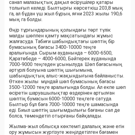
санап малазықтық дақыл өсірушілер қатары
толығып келеді. Былтырғы көрсеткіш 203,8 мың
га, ал бұдан үш жыл бұрын, яғни 2023 жылы 190,6
мың га болды.
Өңір тұрғындарының қолындағы төрт түлік
малды шөппен қамту мақсатындағы жұмыс
жалғасуда. Табиғи шабындықтағы шөптің бір
бумасының бағасы 3400-10000 теңге
аралығында. Сырым ауданында – 6000-6500,
Қаратөбеде – 4000-6000, Бәйтерек ауданында
7000-9000 теңгеден ұсынылуда. Шөп бағасының
әртүрлі болуына шөптің шығымына,
шабындықтың алыс-жақындығына байланысты.
Өткен жылы мұндай шөп бумасының бағасы
3500-12000 теңге аралығында болды. Ал екпе шөп
өсіретін шаруашылықтар өздерінен артылған
шөптің бумасын 6000-10000 теңгеге сатуда.
Былтыр бұл баға 7000-10000 теңге шамасында
еді. Биыл шөптің шығымдылығы бағаны сәл де
болса, төмендетіп отырғаны байқалады.
Жылма-жыл облысқа көктемгі далалық және егін
ору жұмысын жүргізуге жеңілдетілген бағамен