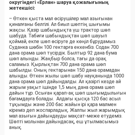
округіндегі «Ерлан» шаруа қожалығының
жетекшісі:
– Өткен қыста мал өсірушілер мал азығынан
қиналғаны белгілі. Ал биыл шөптің шығымы
жақсы. Қазір шабындықта үш трактор шөп
шабуда. Табиғи шабындықтан шөп шауып
қоймай, екпе шөп өсіруге де көңіл бұрудамыз.
Суданка шөбін 100 гектарға еккенбіз. Содан 700
дана орама шөп түсірдік. Былтыр 92 дана бума
шөп алынды. Жаңбыр болса, тағы да орақ
саламыз. Қырлықтан 700 дана орама шөп
шабылды. Оның гектарынан 150 дана орамадан
алынды. Өткен жылы шөп шабу науқанында 1000
дана орама шөп дайындалды. Ал қазіргі кезде ай
жарым уақыт ішінде 1,5 мың дана орама шөп
дайын тұр. Осыған қарап-ақ шөп шығымдылығын
бағамдауға болады. Алдағы қысқа 120 бас асыл
тұқымды және 200 бас жайын ірі қара малмен
кіреміз деп жоспарладық. Жалпы жыл жарымдық
мал азығын дайындауды мақсат-меже етудеміз.
Шөпті молынан дайындасақ, еш ұтылмасымыз
анық.