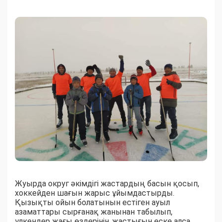
Жуырда округ әкімдігі жастардың басын қосып,
хоккейден шағын жарыс ұйымдастырды.
Қызықты ойын болатынын естіген ауыл
азаматтары сырғанақ жанынан табылып,
үлкендер жағы өздерінің жастығын еске алса,