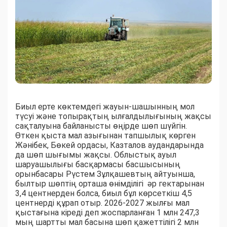
Биыл ерте көктемдегі жауын-шашынның мол
түсуі және топырақтың ылғалдылығының жақсы
сақталуына байланысты өңірде шөп шүйгін.
Өткен қыста мал азығынан тапшылық көрген
Жәнібек, Бөкей ордасы, Казталов аудандарында
да шөп шығымы жақсы. Облыстық ауыл
шаруашылығы басқармасы басшысының
орынбасары Рүстем Зұлқашевтың айтуынша,
былтыр шөптің орташа өнімділігі әр гектарынан
3,4 центнерден болса, биыл бұл көрсеткіш 4,5
центнерді құрап отыр. 2026-2027 жылғы мал
қыстағына кіреді деп жоспарланған 1 млн 247,3
мың шартты мал басына шөп қажеттілігі 2 млн