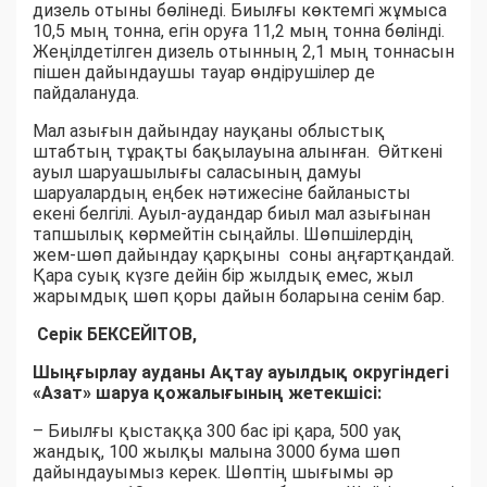
дизель отыны бөлінеді. Биылғы көктемгі жұмыса
10,5 мың тонна, егін оруға 11,2 мың тонна бөлінді.
Жеңілдетілген дизель отынның 2,1 мың тоннасын
пішен дайындаушы тауар өндірушілер де
пайдалануда.
Мал азығын дайындау науқаны облыстық
штабтың тұрақты бақылауына алынған. Өйткені
ауыл шаруашылығы саласының дамуы
шаруалардың еңбек нәтижесіне байланысты
екені белгілі. Ауыл-аудандар биыл мал азығынан
тапшылық көрмейтін сыңайлы. Шөпшілердің
жем-шөп дайындау қарқыны соны аңғартқандай.
Қара суық күзге дейін бір жылдық емес, жыл
жарымдық шөп қоры дайын боларына сенім бар.
Серік БЕКСЕЙІТОВ,
Шыңғырлау ауданы Ақтау ауылдық округіндегі
«Азат» шаруа қожалығының жетекшісі:
– Биылғы қыстаққа 300 бас ірі қара, 500 уақ
жандық, 100 жылқы малына 3000 бума шөп
дайындауымыз керек. Шөптің шығымы әр