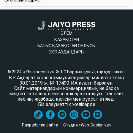
ӘЛЕМ
ҚАЗАҚСТАН
БАТЫС ҚАЗАҚСТАН ОБЛЫСЫ
БҚО АУДАНДАРЫ
© 2024. «Zhaikpress.kz». ЖШС Барлық құқықтар қорғалған.
ҚР Ақпарат және коммуникациялар министрлігінің
30.01.2019 ж. № 17490-ИА куәлігі берілген.
Сайт материалдарын коммерциялық не басқа
мақсатта толық немесе ішінара көшіруге тек сайт
иесінің жазбаша келісімімен рұқсат етіледі.
Біз әлеуметтік желілерде
Разработка сайта — Студия «Web-Design.kz»