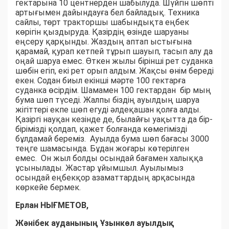
гектарына 10 центнерден шабылуда. Шүйгін шөпті
артығымен дайындауға бел байладық. Техника
сайлы, төрт тракторшы шабындықта еңбек
көрігін қыздыруда. Қазірдің өзінде шаруаны
еңсеру қарқынды. Жаздың аптап ыстығына
қарамай, қурап кетпей тұрып шауып, тасып алу да
оңай шаруа емес. Өткен жылы бірінші рет суданка
шөбін егіп, екі рет орып алдым. Жақсы өнім береді
екен. Содан биыл екінші мәрте 100 гектарға
суданка өсірдім. Шамамен 100 гектардан бір мың
бума шөп түседі. Жалпы біздің ауылдың шаруа
жігіттері екпе шөп егуді әлдеқашан қолға алды.
Қазіргі науқан кезінде де, былайғы уақытта да бір-
бірімізді қолдап, қажет болғанда көмегімізді
бұлдамай береміз. Ауылда бума шөп бағасы 3000
теңге шамасында. Бұдан жоғары көтерілген
емес. Он жыл болды осындай бағамен халыққа
ұсынылады. Жастар ұйымшыл. Ауылымыз
осындай еңбекқор азаматтардың арқасында
көркейе бермек.
Ерлан НЫҒМЕТОВ,
Жәнібек ауданының Ұзынкөл ауылдық