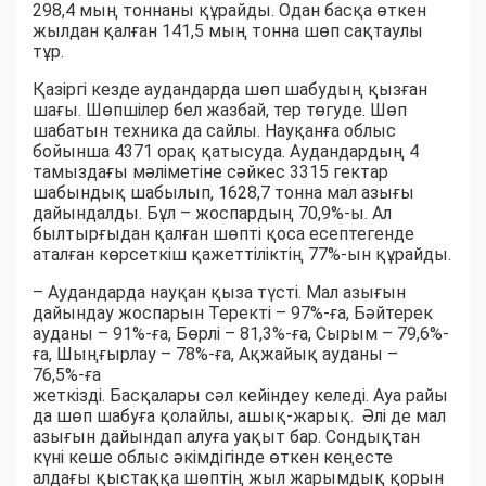
298,4 мың тоннаны құрайды. Одан басқа өткен
жылдан қалған 141,5 мың тонна шөп сақтаулы
тұр.
Қазіргі кезде аудандарда шөп шабудың қызған
шағы. Шөпшілер бел жазбай, тер төгуде. Шөп
шабатын техника да сайлы. Науқанға облыс
бойынша 4371 орақ қатысуда. Аудандардың 4
тамыздағы мәліметіне сәйкес 3315 гектар
шабындық шабылып, 1628,7 тонна мал азығы
дайындалды. Бұл – жоспардың 70,9%-ы. Ал
былтырғыдан қалған шөпті қоса есептегенде
аталған көрсеткіш қажеттіліктің 77%-ын құрайды.
– Аудандарда науқан қыза түсті. Мал азығын
дайындау жоспарын Теректі – 97%-ға, Бәйтерек
ауданы – 91%-ға, Бөрлі – 81,3%-ға, Сырым – 79,6%-
ға, Шыңғырлау – 78%-ға, Ақжайық ауданы –
76,5%-ға
жеткізді. Басқалары сәл кейіндеу келеді. Ауа райы
да шөп шабуға қолайлы, ашық-жарық. Әлі де мал
азығын дайындап алуға уақыт бар. Сондықтан
күні кеше облыс әкімдігінде өткен кеңесте
алдағы қыстаққа шөптің жыл жарымдық қорын