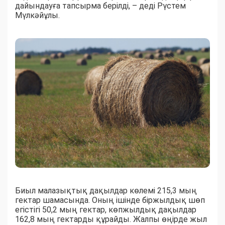
дайындауға тапсырма берілді, – деді Рүстем
Мүлкәйұлы.
Биыл малазықтық дақылдар көлемі 215,3 мың
гектар шамасында. Оның ішінде біржылдық шөп
егістігі 50,2 мың гектар, көпжылдық дақылдар
162,8 мың гектарды құрайды. Жалпы өңірде жыл