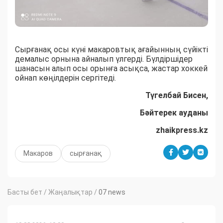
Сырғанақ осы күні макаровтық ағайынның сүйікті
демалыс орнына айналып үлгерді. Бүлдіршідер
шанасын алып осы орынға асықса, жастар хоккей
ойнап көңілдерін сергітеді.
Түгелбай Бисен,
Бәйтерек ауданы
zhaikpress.kz
Макаров
сырғанақ
Басты бет
/
Жаңалықтар
/
07 news