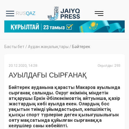
Басты бет
/
Аудан жаңалықтары
/
Бәйтерек
20.12.2020, 14:28
Оқылды: 293
АУЫЛДАҒЫ СЫРҒАНАҚ
Бәйтерек ауданына қарасты Макаров ауылында
сырғанақ салынды. Округ әкімінің міндетін
атқарушы Еркін Әбілкәкімовтің айтуынша, қазір
жастардың көбі ауылда екен. Олардың бос
уақытын тиімді ұйымдастырып, көпшіліктің
қысқы спорт түрлеріне деген қызығушылығын
ояту мақсатында құйылған сырғанаққа
келушілер саны көбейіпті.