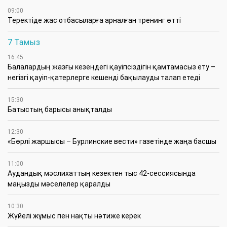
09:00
​Теректіде жас отбасыларға арналған тренинг өтті
7 Тамыз
16:45
Балалардың жазғы кезеңдегі қауіпсіздігін қамтамасыз ету –
негізгі қауіп-қатерлерге кешенді бақылауды талап етеді
15:30
Батыстың барысы анықталды
12:30
«Бөрлі жаршысы – Бурлинские вести» газетінде жаңа басшы
11:00
Аудандық мәслихаттың кезектен тыс 42-сессиясында
маңызды мәселелер қаралды
10:30
Жүйелі жұмыс пен нақты нәтиже керек