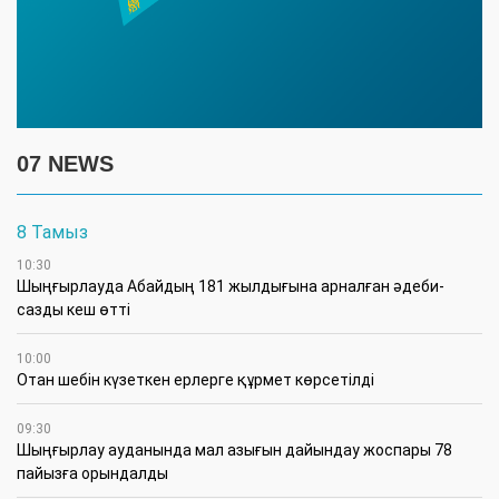
07 NEWS
8 Тамыз
10:30
Шыңғырлауда Абайдың 181 жылдығына арналған әдеби-
сазды кеш өтті
10:00
Отан шебін күзеткен ерлерге құрмет көрсетілді
09:30
​Шыңғырлау ауданында мал азығын дайындау жоспары 78
пайызға орындалды