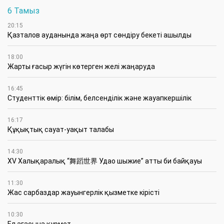
6 Тамыз
20:15
Қазталов ауданында жаңа өрт сөндіру бекеті ашылды
18:00
Жарты ғасыр жүгін көтерген желі жаңаруда
16:45
Студенттік өмір: білім, белсенділік және жауапкершілік
16:17
Құқықтық сауат-уақыт талабы
14:30
XV Халықаралық “舞蹈世界 Удао шыжие” атты би байқауы
11:30
Жас сарбаздар жауынгерлік қызметке кірісті
10:30
Ел ағасына құрмет