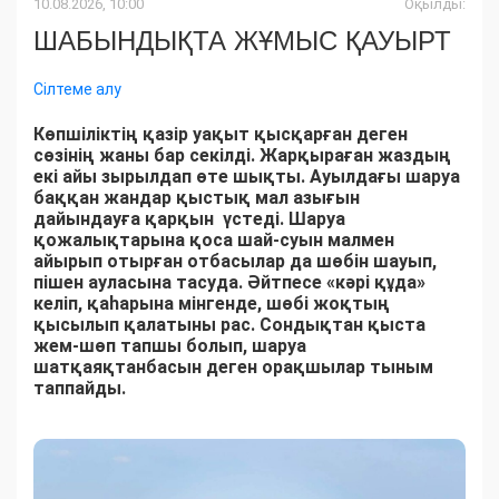
10.08.2026, 10:00
Оқылды:
ШАБЫНДЫҚТА ЖҰМЫС ҚАУЫРТ
Сілтеме алу
Көпшіліктің қазір уақыт қысқарған деген
сөзінің жаны бар секілді. Жарқыраған жаздың
екі айы зырылдап өте шықты. Ауылдағы шаруа
баққан жандар қыстық мал азығын
дайындауға қарқын үстеді. Шаруа
қожалықтарына қоса шай-суын малмен
айырып отырған отбасылар да шөбін шауып,
пішен ауласына тасуда. Әйтпесе «кәрі құда»
келіп, қаһарына мінгенде, шөбі жоқтың
қысылып қалатыны рас. Сондықтан қыста
жем-шөп тапшы болып, шаруа
шатқаяқтанбасын деген орақшылар тыным
таппайды.