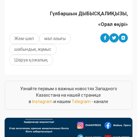
Гүлбаршын ДЫБЫСҚАЛИҚЫЗЫ,
«Орал өңірі»
Жем-шөп
мал азығы
шабындық жұмыс
Шаруа қожалық
Узнайте первым о важных новостях Западного
Казахстана на нашей странице
в
Instagram
и нашем
Telegram
- канале