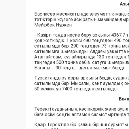
Азы
Баспасөз мәслихатында әлеуметтік маңыз
тетіктерін жүзеге асыратын мамандандыр
Мейірбек Нұркен:
- Қазіргі таңда несие беру арқылы 4367,7
қол жеткіздік. 1 келісі 490 теңгеден 490 
сатылымда бар. 290 теңгеден 73 тонна мак
сатылымға шығарылды. Алдағы уақытта 
Атап айтсам, күз айларында 130 теңгеден 1
теңгеден 500 тонна сәбіз сатуға шығарыл
Бағасы - 90 теңге, - деген мәлімет берді.
Тұрақтандыру қоры арқылы біздің ауданға 
сатылымда бар. Мысалы, қант ауылдық окр
50 келілік ұн 7400 теңгеден сатылады.
Бағ
Теректі ауданының кәсіпкерлік және ауыл
баға өсімі соңғы аптамен салыстырғанда т
Қазір Теректіде бір қалаш бірінші сұрыпты 