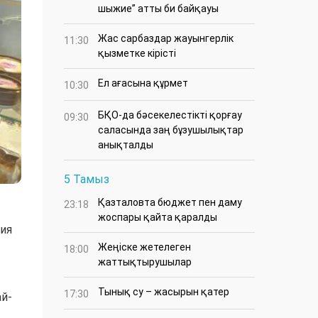
шыжие” атты би байқауы
Жас сарбаздар жауынгерлік
11:30
қызметке кірісті
Ел ағасына құрмет
10:30
БҚО-да бәсекелестікті қорғау
09:30
саласында заң бұзушылықтар
анықталды
5 Тамыз
Қазталовта бюджет пен даму
23:18
жоспары қайта қаралды
ия
Жеңіске жетелеген
18:00
жаттықтырушылар
Тынық су – жасырын қатер
17:30
ай-