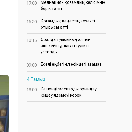
Медиация - қоғамдық келісімнің
17:00
берік тетігі
Қоғамдық кеңестің кезекті
16:30
отырысы өтті
Оралда туысының алтын
10:15
әшекейін ұрлаған күдікті
ұсталды
Еселі еңбегі ел есіндегі азамат
09:00
4 Тамыз
Кешенді жоспарды орындау
18:00
кешеуілдемеуі керек