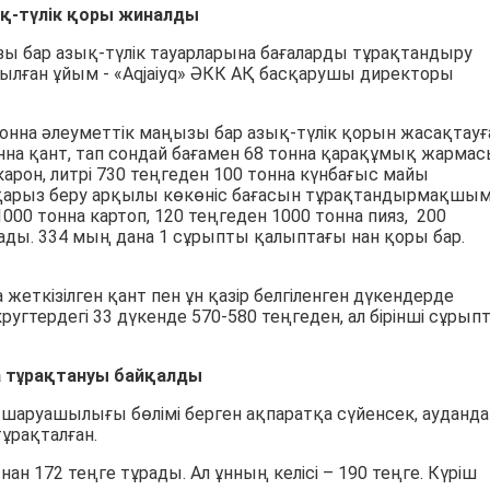
қ-түлік қоры жиналды
ы бар азық-түлік тауарларына бағаларды тұрақтандыру
ылған ұйым - «Aqjaiyq» ӘКК АҚ басқарушы директоры
 тонна әлеуметтік маңызы бар азық-түлік қорын жасақтауғ
тонна қант, тап сондай бағамен 68 тонна қарақұмық жарма
арон, литрі 730 теңгеден 100 тонна күнбағыс майы
қарыз беру арқылы көкөніс бағасын тұрақтандырмақшым
000 тонна картоп, 120 теңгеден 1000 тонна пияз, 200
ады. 334 мың дана 1 сұрыпты қалыптағы нан қоры бар.
жеткізілген қант пен ұн қазір белгіленген дүкендерде
угтердегі 33 дүкенде 570-580 теңгеден, ал бірінші сұрып
а тұрақтануы байқалды
 шаруашылығы бөлімі берген ақпаратқа сүйенсек, ауданда
ұрақталған.
нан 172 теңге тұрады. Ал ұнның келісі – 190 теңге. Күріш