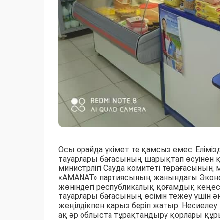
Осы орайда үкімет те қамсыз емес. Еліміз
тауарлары бағасының шарықтап өсуінен қ
министрлігі Сауда комитеті төрағасының 
«AMANAT» партиясының жанындағы Экономи
жөніндегі республикалық қоғамдық кеңес
тауарлары бағасының өсімін тежеу үшін 
жеңілдікпен қарыз беріп жатыр. Несиелеу 
ақ әр облыста тұрақтандыру қорлары құр