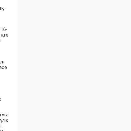
ық-
.
 16-
еңге
.
ен
есе
р
туға
үлік
ы,