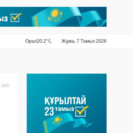
Орал
20.2°
Жұма, 7 Тамыз 2026
 660