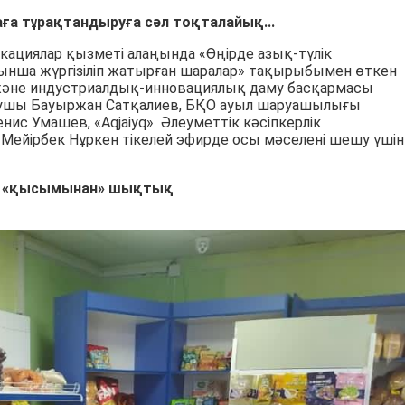
аға тұрақтандыруға сәл тоқталайық...
кациялар қызметі алаңында «Өңірде азық-түлік
ынша жүргізіліп жатырған шаралар» тақырыбымен өткен
 және индустриалдық-инновациялық даму басқармасы
ушы Бауыржан Сатқалиев, БҚО ауыл шаруашылығы
с Умашев, «Aqjaiyq» Әлеуметтік кәсіпкерлік
ейірбек Нұркен тікелей эфирде осы мәселені шешу үшін
 «қысымынан» шықтық