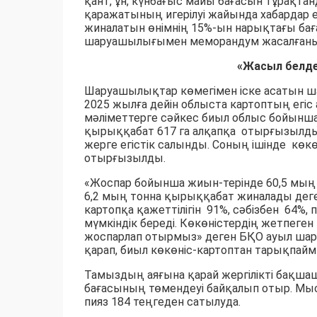
қант, ұн, күнбағыс майы бағасын тұрақтан
қаражатының игерілуі жайында хабардар
жиналатын өнімнің 15%-ын нарықтағы бағ
шаруашылығымен меморандум жасалғаны
«Жасыл белде
Шаруашылықтар көмегімен іске асатын ш
2025 жылға дейін облыста картоптың егіс
мәліметтерге сәйкес биыл облыс бойынша ка
қырыққабат 617 га алқапқа отырғызылды.
жерге егістік салынды. Соның ішінде көкөні
отырғызылды.
«Жоспар бойынша жиын-терінде 60,5 мың то
6,2 мың тонна қырыққабат жиналады деге
картопқа қажеттілігін 91%, сәбізбен 64%
мүмкіндік береді. Көкөністердің жетпеген
жоспарлап отырмыз» деген БҚО ауыл ша
қарап, биыл көкөніс-картоптан тарықпайм
Тамыздың аяғына қарай жергілікті бақша
бағасының төмендеуі байқалып отыр. Мыс
пияз 184 теңгеден сатылуда.