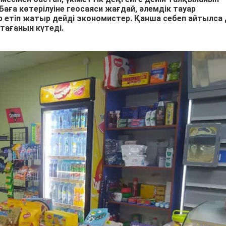
Баға көтерілуіне геосаяси жағдай, әлемдік тауар
 етіп жатыр дейді экономистер. Қанша себеп айтылса 
тағанын күтеді.