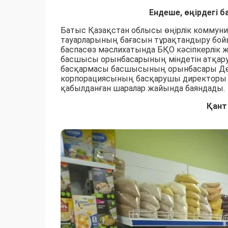
Ендеше, өңірдегі б
Батыс Қазақстан облысы өңірлік коммуни
тауарларының бағасын тұрақтандыру бой
баспасөз мәслихатында БҚО кәсіпкерлік
басшысы орынбасарының міндетін атқар
басқармасы басшысының орынбасары Дени
корпорациясының басқарушы директоры М
қабылданған шаралар жайында баяндады.
Қант