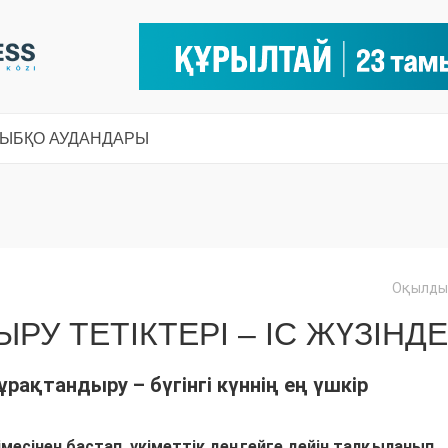
СЫ
БҚО АУДАНДАРЫ
Оқылды:
РУ ТЕТІКТЕРІ – ІС ЖҮЗІНДЕ
рақтандыру – бүгінгі күннің ең үшкір
месінен бастап, үкіметтік деңгейге дейін талқыланып