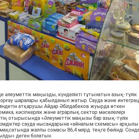
де әлеуметтік маңызды, күнделікті тұтынатын азық-түлік
орғау шаралары қабылданып жатыр. Сауда және интеграц
міндетін атқарушы Айдар Әбілдабеков жуырда өткен
ка, кәсіпкерлік және аграрлық сектор мәселелері
тің отырысында «Әлеуметтік маңызы бар азық-түлік
әкімдіктер сауда нысандарына «айналым схемасы» арқылы
мақсатында жалпы сомасы 86,4 млрд. теңге бөлінді. Сонд
ылды» деген болатын.