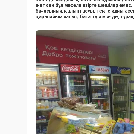
жатқан бұл мәселе әзірге шешілер емес. 
бағасының қалыптасуы, теңге құны әсер
қарапайым халық баға түспесе де, тұрақ