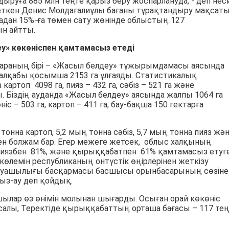
дыруға 885 млн теңге қарыз беру жоспарлануда, - деп нес
 еткен Денис Молдағалиұлы бағаны тұрақтандыру мақсат
адан 15%-ға төмен сату жөнінде облыстың 127
н айтты.
у» көкөніспен қамтамасыз етеді
араның бірі – «Жасыл белдеу» тұжырымдамасы аясында
 алқабы қосымша 2153 га ұлғаяды. Статистикалық
ртоп 4098 га, пияз – 432 га, сәбіз – 521 га және
 Біздің ауданда «Жасыл белдеу» аясында жалпы 1064 га
с – 503 га, картоп – 411 га, бау-бақша 150 гектарға
нна картоп, 5,2 мың тонна сәбіз, 5,7 мың тонна пияз жә
н болжам бар. Егер межеге жетсек, облыс халқының
, пиязбен 81%, және қырыққабатпен 61% қамтамасыз етуг
 көлемін республиканың онтүстік өңірлерінен жеткізу
руашылығы басқармасы басшысы орынбасарының сөзіне
ыз-ау деп қойдық.
шылар өз өнімін молынан шығарды. Осыған орай көкөніс
алы, Теректіде қырыққабаттың орташа бағасы – 117 тең