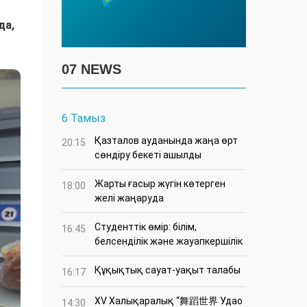
да,
07 NEWS
6 Тамыз
Қазталов ауданында жаңа өрт
20:15
сөндіру бекеті ашылды
Жарты ғасыр жүгін көтерген
18:00
желі жаңаруда
Студенттік өмір: білім,
16:45
белсенділік және жауапкершілік
Құқықтық сауат-уақыт талабы
16:17
XV Халықаралық “舞蹈世界 Удао
14:30