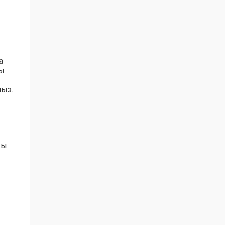
а
сы
ыз.
ты