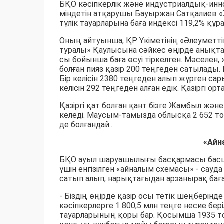
БҚО кәсіпкерлік және индустриалдық-и
міндетін атқарушы Бауыржан Сатқалиев 
түлік тауарларына баға индексі 119,2% құ
Оның айтуынша, ҚР Үкіметінің «Әлеуметті
туралы» Қаулысына сәйкес өңірде анықта
сы бойынша баға өсуі тіркелген. Мәселен,
болған пияз қазір 200 теңгеден сатылады
Бір келісін 2380 теңгеден алып жүрген са
келісін 292 теңгеден алған едік. Қазіргі ор
Қазіргі қат болған қант бізге Жамбыл жә
келеді. Маусым-тамызда облысқа 2 652 то
де болғандай...
«Айна
БҚО ауыл шаруашылығы басқармасы бас
үшін енгізілген «айналым схемасы» - сауд
сатып алып, нарықтағыдан арзанырақ баға
- Біздің өңірде қазір осы тетік шеңберінде
кәсіпкерлерге 1 800,5 млн теңге несие бері
тауарларының қоры бар. Қосымша 1935 то