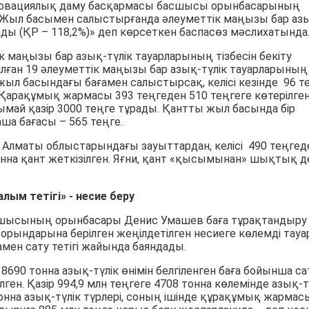
нновациялық даму басқармасы басшысы орынбасарының
«Жыл басымен салыстырғанда әлеуметтік маңызы бар аз
рады (ҚР – 118,2%)» деп көрсеткен баспасөз мәслихатында
к маңызы бар азық-түлік тауарларының тізбесін бекіту
лған 19 әлеуметтік маңызы бар азық-түлік тауарларының
 жыл басындағы бағамен салыстырсақ, келісі кезінде 96 т
. Қарақұмық жармасы 393 теңгеден 510 теңгеге көтерілген
рымай қазір 3000 теңге тұрады. Қантты жыл басында бір
таша бағасы – 565 теңге.
не Алматы облыстарындағы зауыттардан, келісі 490 теңгед
нна қант жеткізілген. Яғни, қант «қысымынан» шықтық д
лым тетігі» - несие беру
шысының орынбасары Денис Умашев баға тұрақтандыру
а орындарына берілген жеңілдетілген несиеге көлемді тауа
мен сату тетігі жайында баяндады.
 8690 тонна азық-түлік өнімін белгіленген баға бойынша са
лген. Қазір 994,9 млн теңгеге 4708 тонна көлемінде азық-т
нна азық-түлік түрлері, соның ішінде құрақұмық жармас