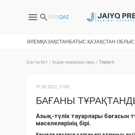
ӘЛЕМ
ҚАЗАҚСТАН
БАТЫС ҚАЗАҚСТАН ОБЛЫ
Басты бет
/
Аудан жаңалықтары
/
Теректі
31.08.2022, 17:00
БАҒАНЫ ТҰРАҚТАНДЫ
Азық-түлік тауарлары бағасын тұ
мәселелерінің бірі.
Көшеде кездесе қалған екі адамның әңгі