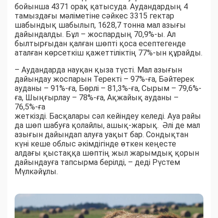
бойынша 4371 орақ қатысуда. Аудандардың 4
тамыздағы мәліметіне сәйкес 3315 гектар
шабындық шабылып, 1628,7 тонна мал азығы
дайындалды. Бұл – жоспардың 70,9%-ы. Ал
былтырғыдан қалған шөпті қоса есептегенде
аталған көрсеткіш қажеттіліктің 77%-ын құрайды.
– Аудандарда науқан қыза түсті. Мал азығын
дайындау жоспарын Теректі – 97%-ға, Бәйтерек
ауданы – 91%-ға, Бөрлі – 81,3%-ға, Сырым – 79,6%-
ға, Шыңғырлау – 78%-ға, Ақжайық ауданы –
76,5%-ға
жеткізді. Басқалары сәл кейіндеу келеді. Ауа райы
да шөп шабуға қолайлы, ашық-жарық. Әлі де мал
азығын дайындап алуға уақыт бар. Сондықтан
күні кеше облыс әкімдігінде өткен кеңесте
алдағы қыстаққа шөптің жыл жарымдық қорын
дайындауға тапсырма берілді, – деді Рүстем
Мүлкәйұлы.