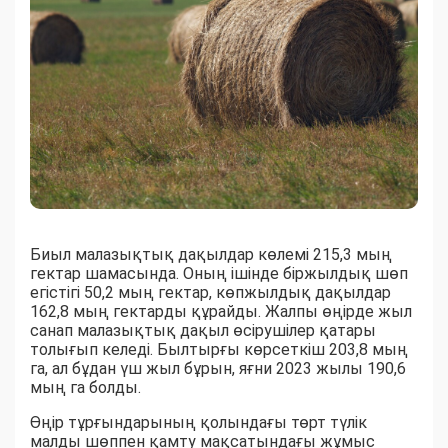
Биыл малазықтық дақылдар көлемі 215,3 мың
гектар шамасында. Оның ішінде біржылдық шөп
егістігі 50,2 мың гектар, көпжылдық дақылдар
162,8 мың гектарды құрайды. Жалпы өңірде жыл
санап малазықтық дақыл өсірушілер қатары
толығып келеді. Былтырғы көрсеткіш 203,8 мың
га, ал бұдан үш жыл бұрын, яғни 2023 жылы 190,6
мың га болды.
Өңір тұрғындарының қолындағы төрт түлік
малды шөппен қамту мақсатындағы жұмыс