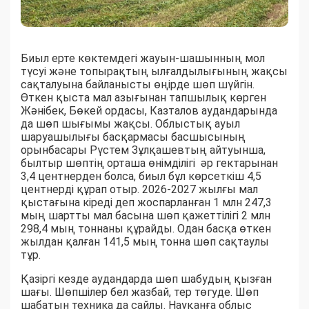
Биыл ерте көктемдегі жауын-шашынның мол
түсуі және топырақтың ылғалдылығының жақсы
сақталуына байланысты өңірде шөп шүйгін.
Өткен қыста мал азығынан тапшылық көрген
Жәнібек, Бөкей ордасы, Казталов аудандарында
да шөп шығымы жақсы. Облыстық ауыл
шаруашылығы басқармасы басшысының
орынбасары Рүстем Зұлқашевтың айтуынша,
былтыр шөптің орташа өнімділігі әр гектарынан
3,4 центнерден болса, биыл бұл көрсеткіш 4,5
центнерді құрап отыр. 2026-2027 жылғы мал
қыстағына кіреді деп жоспарланған 1 млн 247,3
мың шартты мал басына шөп қажеттілігі 2 млн
298,4 мың тоннаны құрайды. Одан басқа өткен
жылдан қалған 141,5 мың тонна шөп сақтаулы
тұр.
Қазіргі кезде аудандарда шөп шабудың қызған
шағы. Шөпшілер бел жазбай, тер төгуде. Шөп
шабатын техника да сайлы. Науқанға облыс