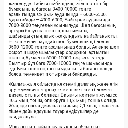
жалғасуда. Табиғи шабындықтағы шөптің бір
бумасының бағасы 3400-10000 теңге
аралығында. Сырым ауданында – 6000-6500,
Қаратөбеде – 4000-6000, Бәйтерек ауданында
7000-9000 теңгеден ұсынылуда. Шөп бағасының
әртүрлі болуына шөптің шығымына,
шабындықтың алыс-жақындығына байланысты.
Өткен жылы мұндай шөп бумасының бағасы
3500-12000 теңге аралығында болды. Ал екпе шөп
өсіретін шаруашылықтар өздерінен артылған
шөптің бумасын 6000-10000 теңгеге сатуда.
Былтыр бұл баға 7000-10000 теңге шамасында
еді. Биыл шөптің шығымдылығы бағаны сәл де
болса, төмендетіп отырғаны байқалады.
Жылма-жыл облысқа көктемгі далалық және егін
ору жұмысын жүргізуге жеңілдетілген бағамен
дизель отыны бөлінеді. Биылғы көктемгі жұмыса
10,5 мың тонна, егін оруға 11,2 мың тонна бөлінді.
Жеңілдетілген дизель отынның 2,1 мың тоннасын
пішен дайындаушы тауар өндірушілер де
пайдалануда.
Мал азығын дайындау науқаны облыстық