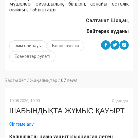
мүшелері ризашылық білдіріп, арнайы естелік
сыйлық табыстады.
Салтанат Шоқан,
Бәйтерек ауданы
әкім сайлауы
Белес ауылы
Есеновтер әулеті
Басты бет
/
Жаңалықтар
/
07 news
10.08.2026, 10:00
Оқылды:
ШАБЫНДЫҚТА ЖҰМЫС ҚАУЫРТ
Сілтеме алу
Көпшіліктің қазір уақыт қысқарған деген