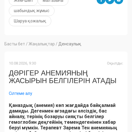
Жем-шөп
мал азығы
шабындық жұмыс
Шаруа қожалық
Басты бет
/
Жаңалықтар
/
Денсаулық
10.08.2026, 9:30
Оқылды:
ДӘРІГЕР АНЕМИЯНЫҢ
ЖАСЫРЫН БЕЛГІЛЕРІН АТАДЫ
Сілтеме алу
Қаназдық (анемия) көп жағдайда байқалмай
дамиды. Дегенмен ағзадағы әлсіздік, бас
айналу, терінің бозаруы сияқты белгілер
гемоглобин деңгейінің төмендегенінен хабар
беруі мүмкін. Терапевт Зарема Тен анемияның