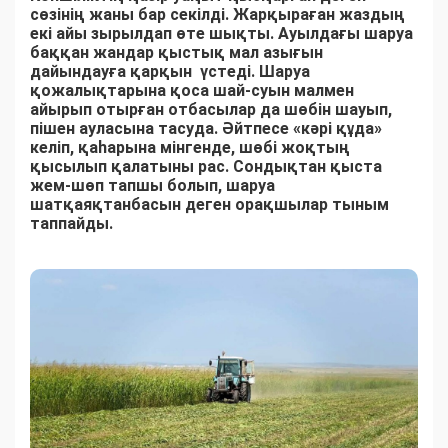
сөзінің жаны бар секілді. Жарқыраған жаздың
екі айы зырылдап өте шықты. Ауылдағы шаруа
баққан жандар қыстық мал азығын
дайындауға қарқын үстеді. Шаруа
қожалықтарына қоса шай-суын малмен
айырып отырған отбасылар да шөбін шауып,
пішен ауласына тасуда. Әйтпесе «кәрі құда»
келіп, қаһарына мінгенде, шөбі жоқтың
қысылып қалатыны рас. Сондықтан қыста
жем-шөп тапшы болып, шаруа
шатқаяқтанбасын деген орақшылар тыным
таппайды.