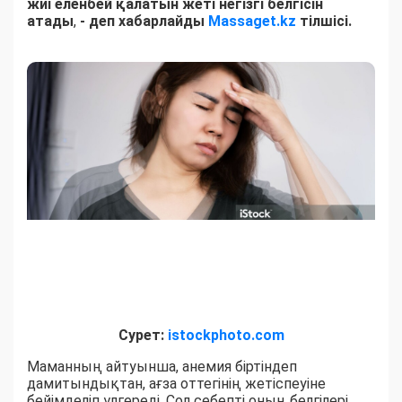
жиі еленбей қалатын жеті негізгі белгісін
атады
,
- деп хабарлайды
Massaget.kz
тілшісі.
Сурет:
istockphoto.com
Маманның айтуынша, анемия біртіндеп
дамитындықтан, ағза оттегінің жетіспеуіне
бейімделіп үлгереді. Сол себепті оның белгілері