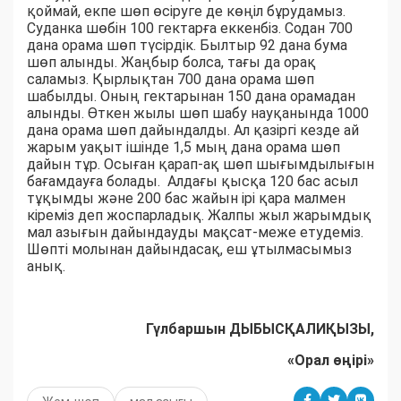
қоймай, екпе шөп өсіруге де көңіл бұрудамыз.
Суданка шөбін 100 гектарға еккенбіз. Содан 700
дана орама шөп түсірдік. Былтыр 92 дана бума
шөп алынды. Жаңбыр болса, тағы да орақ
саламыз. Қырлықтан 700 дана орама шөп
шабылды. Оның гектарынан 150 дана орамадан
алынды. Өткен жылы шөп шабу науқанында 1000
дана орама шөп дайындалды. Ал қазіргі кезде ай
жарым уақыт ішінде 1,5 мың дана орама шөп
дайын тұр. Осыған қарап-ақ шөп шығымдылығын
бағамдауға болады. Алдағы қысқа 120 бас асыл
тұқымды және 200 бас жайын ірі қара малмен
кіреміз деп жоспарладық. Жалпы жыл жарымдық
мал азығын дайындауды мақсат-меже етудеміз.
Шөпті молынан дайындасақ, еш ұтылмасымыз
анық.
Гүлбаршын ДЫБЫСҚАЛИҚЫЗЫ,
«Орал өңірі»