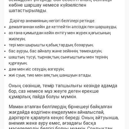
көбіне шаршау немесе күйзеліспен
шатастырылады.
Дәрігер анемияның негізгі белгілері ретінде:
демалғаннан кейін де кетпейтін әлсіздік пен шаршауды;
аз ғана қимылдан кейін ентігу мен жүрек қағысының
жиілеуін;
тері мен шырышты қабықтардың бозаруын;
бас ауруы, бас айналу және зейіннің төмендеуін;
шаштың түсуі, тырнақтың сынғыштығы мен терінің
құрғауын;
дәм мен иіс сезудің өзгеруін;
жиі суық тию мен аяқтың шаншуын атады.
Оның сөзінше, темір тапшылығы кезінде адамда
бор, саз немесе мұз жеуге деген ерекше
құмарлық пайда болуы мүмкін.
Маман аталған белгілердің бірнешеуі байқалған
жағдайда өздігінен емделумен айналыспай,
дәрігерге қаралуға кеңес береді. Оның айтуынша,
анемия жеке ауру емес, ағзадағы басқа
мәселелердің белгісі болуы мүмкін. Сондықтан