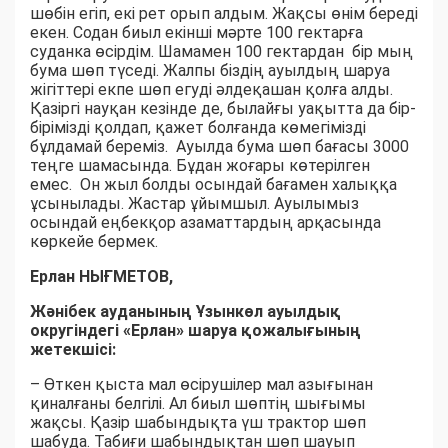
шөбін егіп, екі рет орып алдым. Жақсы өнім береді
екен. Содан биыл екінші мәрте 100 гектарға
суданка өсірдім. Шамамен 100 гектардан бір мың
бума шөп түседі. Жалпы біздің ауылдың шаруа
жігіттері екпе шөп егуді әлдеқашан қолға алды.
Қазіргі науқан кезінде де, былайғы уақытта да бір-
бірімізді қолдап, қажет болғанда көмегімізді
бұлдамай береміз. Ауылда бума шөп бағасы 3000
теңге шамасында. Бұдан жоғары көтерілген
емес. Он жыл болды осындай бағамен халыққа
ұсынылады. Жастар ұйымшыл. Ауылымыз
осындай еңбекқор азаматтардың арқасында
көркейе бермек.
Ерлан НЫҒМЕТОВ,
Жәнібек ауданының Ұзынкөл ауылдық
округіндегі «Ерлан» шаруа қожалығының
жетекшісі:
– Өткен қыста мал өсірушілер мал азығынан
қиналғаны белгілі. Ал биыл шөптің шығымы
жақсы. Қазір шабындықта үш трактор шөп
шабуда. Табиғи шабындықтан шөп шауып