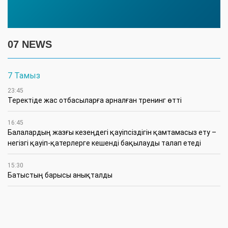
07 NEWS
7 Тамыз
23:45
​Теректіде жас отбасыларға арналған тренинг өтті
16:45
Балалардың жазғы кезеңдегі қауіпсіздігін қамтамасыз ету –
негізгі қауіп-қатерлерге кешенді бақылауды талап етеді
15:30
Батыстың барысы анықталды
12:30
«Бөрлі жаршысы – Бурлинские вести» газетінде жаңа басшы