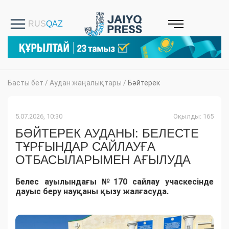
Басты бет
/
Аудан жаңалықтары
/
Бәйтерек
5.07.2026, 10:30
Оқылды: 165
БӘЙТЕРЕК АУДАНЫ: БЕЛЕСТЕ
ТҰРҒЫНДАР САЙЛАУҒА
ОТБАСЫЛАРЫМЕН АҒЫЛУДА
Белес ауылындағы №170 сайлау учаскесінде
дауыс беру науқаны қызу жалғасуда.