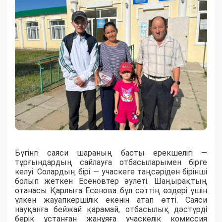
Бүгінгі саяси шараның басты ерекшелігі —
тұрғындардың сайлауға отбасыларымен бірге
келуі. Солардың бірі — учаскеге таңсәріден бірінші
болып жеткен Есеновтер әулеті. Шаңырақтың
отанасы Қарлыға Есенова бұл сәттің өздері үшін
үлкен жауапкершілік екенін атап өтті. Саяси
науқанға бейжай қарамай, отбасылық дәстүрді
берік ұстанған жанұяға учаскелік комиссия