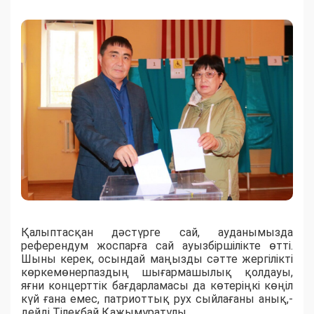
Қалыптасқан дәстүрге сай, ауданымызда
референдум жоспарға сай ауызбіршілікте өтті.
Шыны керек, осындай маңызды сәтте жергілікті
көркемөнерпаздың шығармашылық қолдауы,
яғни концерттік бағдарламасы да көтеріңкі көңіл
күй ғана емес, патриоттық рух сыйлағаны анық,-
дейді Тілекбай Қажымұратұлы.