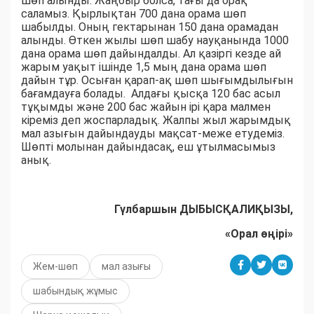
шөп алынды. Жаңбыр болса, тағы да орақ
саламыз. Қырлықтан 700 дана орама шөп
шабылды. Оның гектарынан 150 дана орамадан
алынды. Өткен жылы шөп шабу науқанында 1000
дана орама шөп дайындалды. Ал қазіргі кезде ай
жарым уақыт ішінде 1,5 мың дана орама шөп
дайын тұр. Осыған қарап-ақ шөп шығымдылығын
бағамдауға болады. Алдағы қысқа 120 бас асыл
тұқымды және 200 бас жайын ірі қара малмен
кіреміз деп жоспарладық. Жалпы жыл жарымдық
мал азығын дайындауды мақсат-меже етудеміз.
Шөпті молынан дайындасақ, еш ұтылмасымыз
анық.
Гүлбаршын ДЫБЫСҚАЛИҚЫЗЫ,
«Орал өңірі»
Жем-шөп
мал азығы
шабындық жұмыс