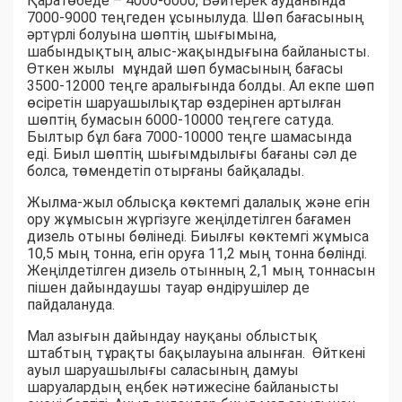
Қаратөбеде – 4000-6000, Бәйтерек ауданында
7000-9000 теңгеден ұсынылуда. Шөп бағасының
әртүрлі болуына шөптің шығымына,
шабындықтың алыс-жақындығына байланысты.
Өткен жылы мұндай шөп бумасының бағасы
3500-12000 теңге аралығында болды. Ал екпе шөп
өсіретін шаруашылықтар өздерінен артылған
шөптің бумасын 6000-10000 теңгеге сатуда.
Былтыр бұл баға 7000-10000 теңге шамасында
еді. Биыл шөптің шығымдылығы бағаны сәл де
болса, төмендетіп отырғаны байқалады.
Жылма-жыл облысқа көктемгі далалық және егін
ору жұмысын жүргізуге жеңілдетілген бағамен
дизель отыны бөлінеді. Биылғы көктемгі жұмыса
10,5 мың тонна, егін оруға 11,2 мың тонна бөлінді.
Жеңілдетілген дизель отынның 2,1 мың тоннасын
пішен дайындаушы тауар өндірушілер де
пайдалануда.
Мал азығын дайындау науқаны облыстық
штабтың тұрақты бақылауына алынған. Өйткені
ауыл шаруашылығы саласының дамуы
шаруалардың еңбек нәтижесіне байланысты