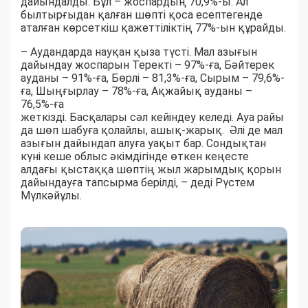
дайындалды. Бұл – жоспардың 70,9%-ы. Ал
былтырғыдан қалған шөпті қоса есептегенде
аталған көрсеткіш қажеттіліктің 77%-ын құрайды.
– Аудандарда науқан қыза түсті. Мал азығын
дайындау жоспарын Теректі – 97%-ға, Бәйтерек
ауданы – 91%-ға, Бөрлі – 81,3%-ға, Сырым – 79,6%-
ға, Шыңғырлау – 78%-ға, Ақжайық ауданы –
76,5%-ға
жеткізді. Басқалары сәл кейіндеу келеді. Ауа райы
да шөп шабуға қолайлы, ашық-жарық. Әлі де мал
азығын дайындап алуға уақыт бар. Сондықтан
күні кеше облыс әкімдігінде өткен кеңесте
алдағы қыстаққа шөптің жыл жарымдық қорын
дайындауға тапсырма берілді, – деді Рүстем
Мүлкәйұлы.