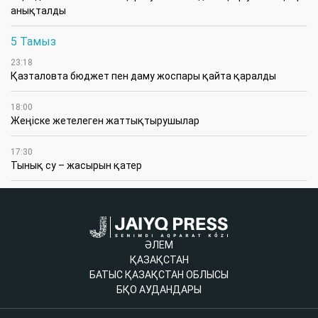
анықталды
5 Тамыз
23:18
Қазталовта бюджет пен даму жоспары қайта қаралды
18:00
Жеңіске жетелеген жаттықтырушылар
17:30
Тынық су – жасырын қатер
ӘЛЕМ
ҚАЗАҚСТАН
БАТЫС ҚАЗАҚСТАН ОБЛЫСЫ
БҚО АУДАНДАРЫ