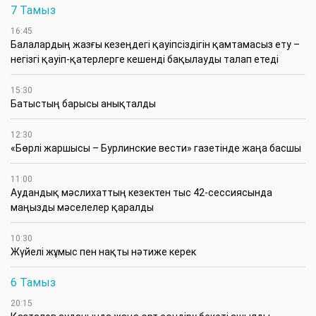
7 Тамыз
16:45
Балалардың жазғы кезеңдегі қауіпсіздігін қамтамасыз ету –
негізгі қауіп-қатерлерге кешенді бақылауды талап етеді
15:30
Батыстың барысы анықталды
12:30
«Бөрлі жаршысы – Бурлинские вести» газетінде жаңа басшы
11:00
Аудандық мәслихаттың кезектен тыс 42-сессиясында
маңызды мәселелер қаралды
10:30
Жүйелі жұмыс пен нақты нәтиже керек
6 Тамыз
20:15