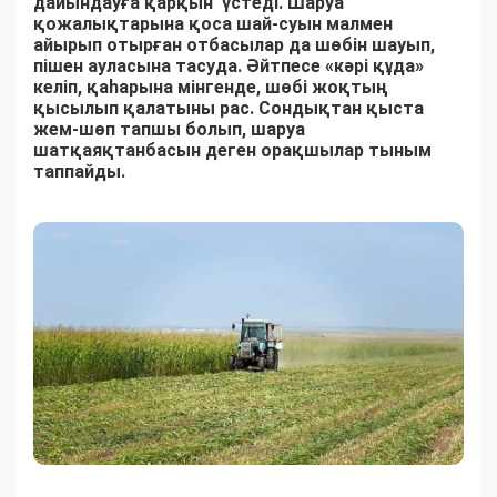
дайындауға қарқын үстеді. Шаруа
қожалықтарына қоса шай-суын малмен
айырып отырған отбасылар да шөбін шауып,
пішен ауласына тасуда. Әйтпесе «кәрі құда»
келіп, қаһарына мінгенде, шөбі жоқтың
қысылып қалатыны рас. Сондықтан қыста
жем-шөп тапшы болып, шаруа
шатқаяқтанбасын деген орақшылар тыным
таппайды.