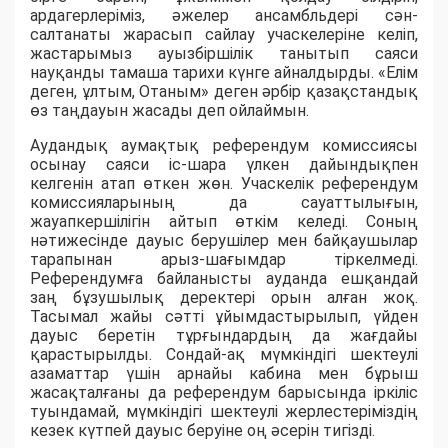
ардагерлеріміз, әжелер ансамбльдері сән-
салтанаты жарасып сайлау учаскелеріне келіп,
жастарымыз ауызбіршілік танытып саяси
науқанды тамаша тарихи күнге айналдырды. «Елім
деген, ұлтым, Отаным» деген әрбір қазақстандық
өз таңдауын жасады деп ойлаймын.
Аудандық аумақтық референдум комиссиясы
осынау саяси іс-шара үлкен дайындықпен
келгенін атап өткен жөн. Учаскелік референдум
комиссияларының да сауаттылығын,
жауапкершілігін айтып өткім келеді. Соның
нәтижесінде дауыс берушілер мен байқаушылар
тарапынан арыз-шағымдар тіркелмеді.
Референдумға байланысты ауданда ешқандай
заң бұзушылық деректері орын алған жоқ.
Тасымал жайы сәтті ұйымдастырылып, үйден
дауыс беретін тұрғындардың да жағдайы
қарастырылды. Сондай-ақ мүмкіндігі шектеулі
азаматтар үшін арнайы кабина мен бұрыш
жасақталғаны да референдум барысында іркіліс
туындамай, мүмкіндігі шектеулі жерлестеріміздің
кезек күтпей дауыс беруіне оң әсерін тигізді.