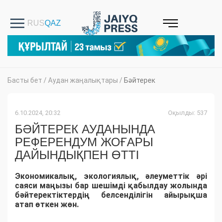
Басты бет
/
Аудан жаңалықтары
/
Бәйтерек
6.10.2024, 20:32
Оқылды: 537
БӘЙТЕРЕК АУДАНЫНДА
РЕФЕРЕНДУМ ЖОҒАРЫ
ДАЙЫНДЫҚПЕН ӨТТІ
Экономикалық, экологиялық, әлеуметтік әрі
саяси маңызы бар шешімді қабылдау жолында
бәйтеректіктердің белсенділігін айырықша
атап өткен жөн.