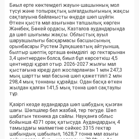
Биыл ерте көктемдегі жауын-шашынның мол
түсуі және топырақтың ылғалдылығының жақсы
сақталуына байланысты өңірде шөп шүйгін.
Өткен қыста мал азығынан тапшылық көрген
Жәнібек, Бөкей ордасы, Казталов аудандарында
да шөп шығымы жақсы. Облыстық ауыл
шаруашылығы басқармасы басшысының
орынбасары Рүстем Зұлқашевтың айтуынша,
былтыр шөптің орташа өнімділігі әр гектарынан
3,4 центнерден болса, биыл бұл көрсеткіш 4,5
центнерді құрап отыр. 2026-2027 жылғы мал
қыстағына кіреді деп жоспарланған 1 млн 247,3
мың шартты мал басына шөп қажеттілігі 2 млн
298,4 мың тоннаны құрайды. Одан басқа өткен
жылдан қалған 141,5 мың тонна шөп сақтаулы
тұр.
Қазіргі кезде аудандарда шөп шабудың қызған
шағы. Шөпшілер бел жазбай, тер төгуде. Шөп
шабатын техника да сайлы. Науқанға облыс
бойынша 4371 орақ қатысуда. Аудандардың 4
тамыздағы мәліметіне сәйкес 3315 гектар
шабындық шабылып, 1628,7 тонна мал азығы