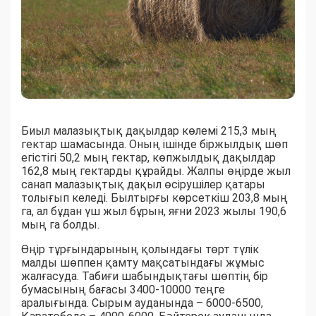
Биыл малазықтық дақылдар көлемі 215,3 мың
гектар шамасында. Оның ішінде біржылдық шөп
егістігі 50,2 мың гектар, көпжылдық дақылдар
162,8 мың гектарды құрайды. Жалпы өңірде жыл
санап малазықтық дақыл өсірушілер қатары
толығып келеді. Былтырғы көрсеткіш 203,8 мың
га, ал бұдан үш жыл бұрын, яғни 2023 жылы 190,6
мың га болды.
Өңір тұрғындарының қолындағы төрт түлік
малды шөппен қамту мақсатындағы жұмыс
жалғасуда. Табиғи шабындықтағы шөптің бір
бумасының бағасы 3400-10000 теңге
аралығында. Сырым ауданында – 6000-6500,