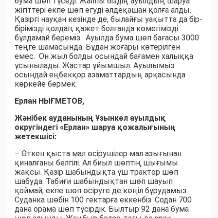
бума шөп түседі. Жалпы біздің ауылдың шаруа
жігіттері екпе шөп егуді әлдеқашан қолға алды.
Қазіргі науқан кезінде де, былайғы уақытта да бір-
бірімізді қолдап, қажет болғанда көмегімізді
бұлдамай береміз. Ауылда бума шөп бағасы 3000
теңге шамасында. Бұдан жоғары көтерілген
емес. Он жыл болды осындай бағамен халыққа
ұсынылады. Жастар ұйымшыл. Ауылымыз
осындай еңбекқор азаматтардың арқасында
көркейе бермек.
Ерлан НЫҒМЕТОВ,
Жәнібек ауданының Ұзынкөл ауылдық
округіндегі «Ерлан» шаруа қожалығының
жетекшісі:
– Өткен қыста мал өсірушілер мал азығынан
қиналғаны белгілі. Ал биыл шөптің шығымы
жақсы. Қазір шабындықта үш трактор шөп
шабуда. Табиғи шабындықтан шөп шауып
қоймай, екпе шөп өсіруге де көңіл бұрудамыз.
Суданка шөбін 100 гектарға еккенбіз. Содан 700
дана орама шөп түсірдік. Былтыр 92 дана бума