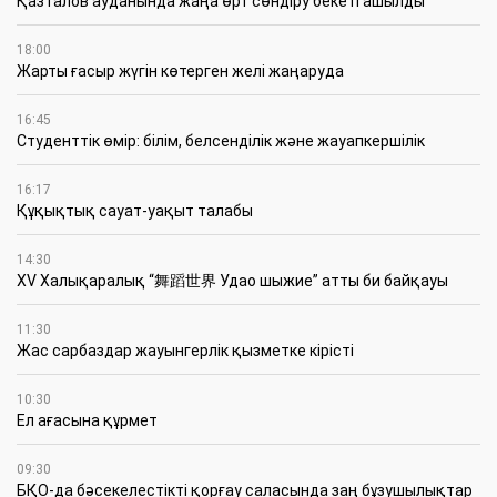
Қазталов ауданында жаңа өрт сөндіру бекеті ашылды
18:00
Жарты ғасыр жүгін көтерген желі жаңаруда
16:45
Студенттік өмір: білім, белсенділік және жауапкершілік
16:17
Құқықтық сауат-уақыт талабы
14:30
XV Халықаралық “舞蹈世界 Удао шыжие” атты би байқауы
11:30
Жас сарбаздар жауынгерлік қызметке кірісті
10:30
Ел ағасына құрмет
09:30
БҚО-да бәсекелестікті қорғау саласында заң бұзушылықтар