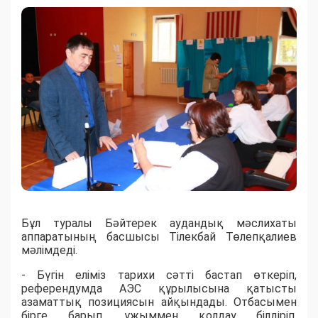
Бұл туралы Бәйтерек аудандық мәслихаты
аппаратының басшысы Тілекбай Төлепқалиев
мәлімдеді.
- Бүгін еліміз тарихи сәтті бастап өткеріп,
референдумда АЭС құрылысына қатысты
азаматтық позициясын айқындады. Отбасымен
бірге барып, ұжыммен қолдау білдіріп,