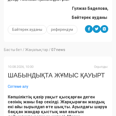
Гүлжаз Баделова,
Бәйтерек ауданы
Бәйтерек ауданы
референдум
Басты бет
/
Жаңалықтар
/
07 news
10.08.2026, 10:00
Оқылды:
ШАБЫНДЫҚТА ЖҰМЫС ҚАУЫРТ
Сілтеме алу
Көпшіліктің қазір уақыт қысқарған деген
сөзінің жаны бар секілді. Жарқыраған жаздың
екі айы зырылдап өте шықты. Ауылдағы шаруа
баққан жандар қыстық мал азығын