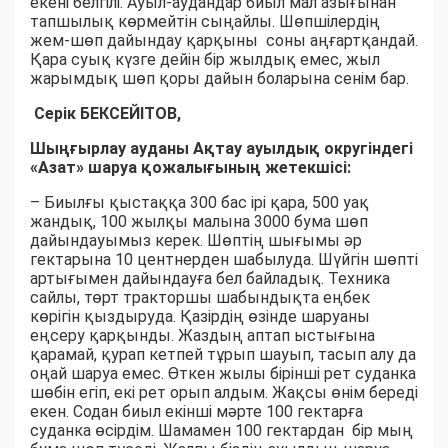
екені белгілі. Ауыл-аудандар биыл мал азығынан
тапшылық көрмейтін сыңайлы. Шөпшілердің
жем-шөп дайындау қарқыны соны аңғартқандай.
Қара суық күзге дейін бір жылдық емес, жыл
жарымдық шөп қоры дайын боларына сенім бар.
Серік БЕКСЕЙІТОВ,
Шыңғырлау ауданы Ақтау ауылдық округіндегі
«Азат» шаруа қожалығының жетекшісі:
– Биылғы қыстаққа 300 бас ірі қара, 500 уақ
жандық, 100 жылқы малына 3000 бума шөп
дайындауымыз керек. Шөптің шығымы әр
гектарына 10 центнерден шабылуда. Шүйгін шөпті
артығымен дайындауға бел байладық. Техника
сайлы, төрт тракторшы шабындықта еңбек
көрігін қыздыруда. Қазірдің өзінде шаруаны
еңсеру қарқынды. Жаздың аптап ыстығына
қарамай, қурап кетпей тұрып шауып, тасып алу да
оңай шаруа емес. Өткен жылы бірінші рет суданка
шөбін егіп, екі рет орып алдым. Жақсы өнім береді
екен. Содан биыл екінші мәрте 100 гектарға
суданка өсірдім. Шамамен 100 гектардан бір мың