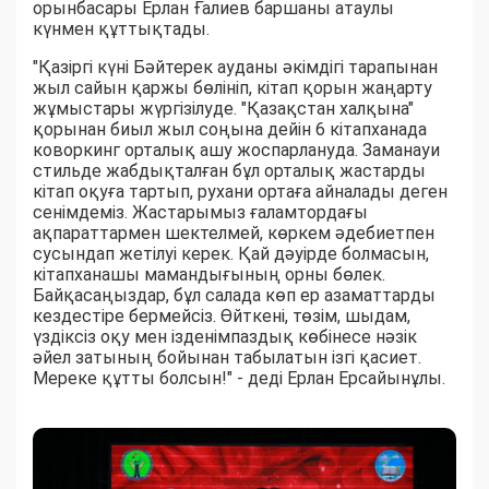
орынбасары Ерлан Ғалиев баршаны атаулы
күнмен құттықтады.
"Қазіргі күні Бәйтерек ауданы әкімдігі тарапынан
жыл сайын қаржы бөлініп, кітап қорын жаңарту
жұмыстары жүргізілуде. "Қазақстан халқына"
қорынан биыл жыл соңына дейін 6 кітапханада
коворкинг орталық ашу жоспарлануда. Заманауи
стильде жабдықталған бұл орталық жастарды
кітап оқуға тартып, рухани ортаға айналады деген
сенімдеміз. Жастарымыз ғаламтордағы
ақпараттармен шектелмей, көркем әдебиетпен
сусындап жетілуі керек. Қай дәуірде болмасын,
кітапханашы мамандығының орны бөлек.
Байқасаңыздар, бұл салада көп ер азаматтарды
кездестіре бермейсіз. Өйткені, төзім, шыдам,
үздіксіз оқу мен ізденімпаздық көбінесе нәзік
әйел затының бойынан табылатын ізгі қасиет.
Мереке құтты болсын!" - деді Ерлан Ерсайынұлы.