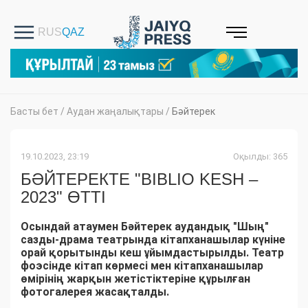
Басты бет
/
Аудан жаңалықтары
/
Бәйтерек
19.10.2023, 23:19
Оқылды: 365
БӘЙТЕРЕКТЕ "BIBLIO KESH –
2023" ӨТТІ
Осындай атаумен Бәйтерек аудандық "Шың"
сазды-драма театрында кітапханашылар күніне
орай қорытынды кеш ұйымдастырылды. Театр
фоэсінде кітап көрмесі мен кітапханашылар
өмірінің жарқын жетістіктеріне құрылған
фотогалерея жасақталды.