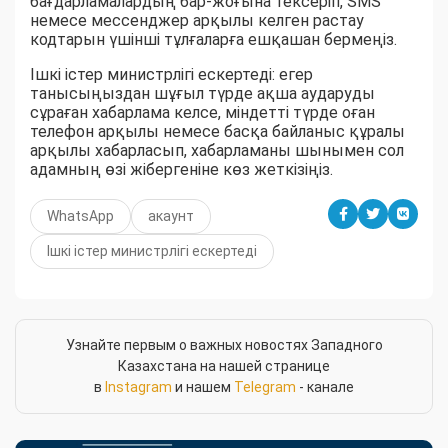
бағдарламалардың бар-жоғына тексеріп, SMS
немесе мессенджер арқылы келген растау
кодтарын үшінші тұлғаларға ешқашан бермеңіз.
Ішкі істер министрлігі ескертеді: егер
танысыңыздан шұғыл түрде ақша аударуды
сұраған хабарлама келсе, міндетті түрде оған
телефон арқылы немесе басқа байланыс құралы
арқылы хабарласып, хабарламаны шынымен сол
адамның өзі жібергеніне көз жеткізіңіз.
WhatsApp
акаунт
Ішкі істер министрлігі ескертеді
Узнайте первым о важных новостях Западного
Казахстана на нашей странице
в
Instagram
и нашем
Telegram
- канале