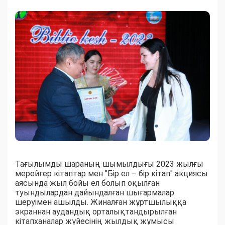
Тағылымды шараның шымылдығы 2023 жылғы
мерейгер кітаптар мен "Бір ел – бір кітап" акциясы
аясында жыл бойы ел болып оқылған
туындылардан дайындалған шығармалар
шеруімен ашылды. Жиналған жұртшылыққа
экраннан аудандық орталықтандырылған
кітапханалар жүйесінің жылдық жұмысы