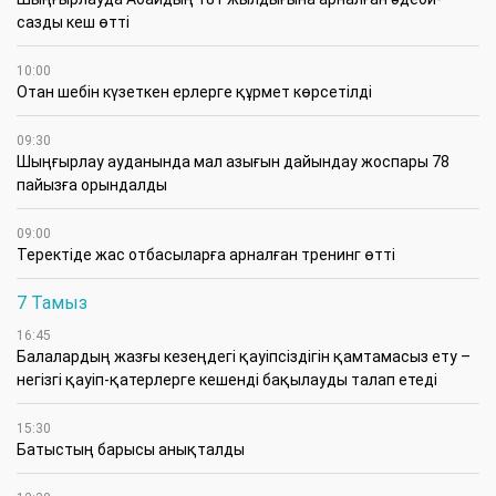
сазды кеш өтті
10:00
Отан шебін күзеткен ерлерге құрмет көрсетілді
09:30
​Шыңғырлау ауданында мал азығын дайындау жоспары 78
пайызға орындалды
09:00
​Теректіде жас отбасыларға арналған тренинг өтті
7 Тамыз
16:45
Балалардың жазғы кезеңдегі қауіпсіздігін қамтамасыз ету –
негізгі қауіп-қатерлерге кешенді бақылауды талап етеді
15:30
Батыстың барысы анықталды