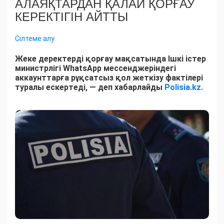
АЛАЯҚТАРДАН ҚАЛАЙ ҚОРҒАУ
КЕРЕКТІГІН АЙТТЫ
Сілтеме алу
Жеке деректерді қорғау мақсатында Ішкі істер
министрлігі WhatsApp мессенджеріндегі
аккаунттарға рұқсатсыз қол жеткізу фактілері
туралы ескертеді, — деп хабарлайды
Polisia.kz.