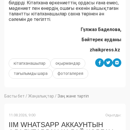
білдірді. Кітапхана өркениеттің ордасы ғана емес,
мәдениет пен өнердің ошағы екенін айшықтаған
талантты кітапханашылар сахна төрінен ән
сәлемін де төгілтті.
Гүлжаз Баделова,
Бәйтерек ауданы
zhaikpress.kz
кітапханашылар
оқырмандар
тағылымды шара
фотогалерея
Басты бет
/
Жаңалықтар
/
Заң және тәртіп
11.08.2026, 9:00
Оқылды:
ІІМ WHATSAPP АККАУНТЫН