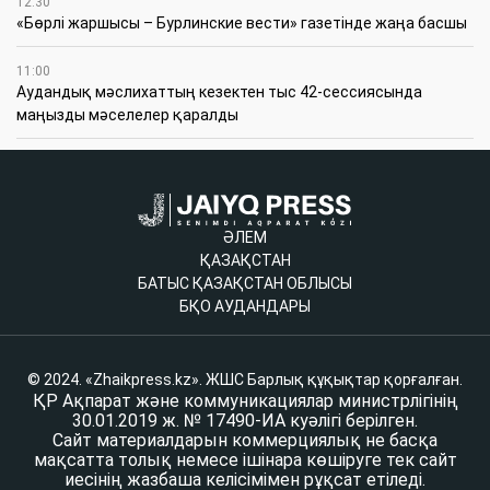
12:30
«Бөрлі жаршысы – Бурлинские вести» газетінде жаңа басшы
11:00
Аудандық мәслихаттың кезектен тыс 42-сессиясында
маңызды мәселелер қаралды
ӘЛЕМ
ҚАЗАҚСТАН
БАТЫС ҚАЗАҚСТАН ОБЛЫСЫ
БҚО АУДАНДАРЫ
© 2024. «Zhaikpress.kz». ЖШС Барлық құқықтар қорғалған.
ҚР Ақпарат және коммуникациялар министрлігінің
30.01.2019 ж. № 17490-ИА куәлігі берілген.
Сайт материалдарын коммерциялық не басқа
мақсатта толық немесе ішінара көшіруге тек сайт
иесінің жазбаша келісімімен рұқсат етіледі.