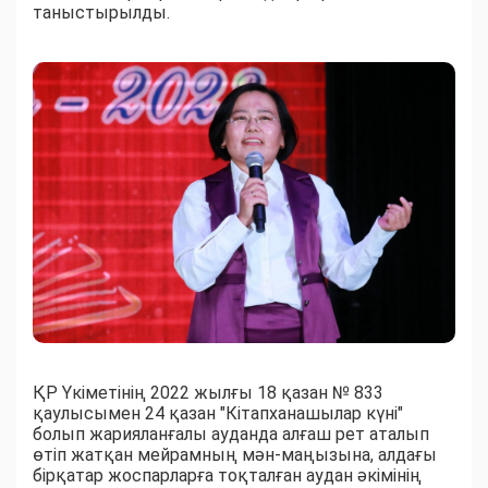
таныстырылды.
ҚР Үкіметінің 2022 жылғы 18 қазан № 833
қаулысымен 24 қазан "Кітапханашылар күні"
болып жарияланғалы ауданда алғаш рет аталып
өтіп жатқан мейрамның мән-маңызына, алдағы
бірқатар жоспарларға тоқталған аудан әкімінің