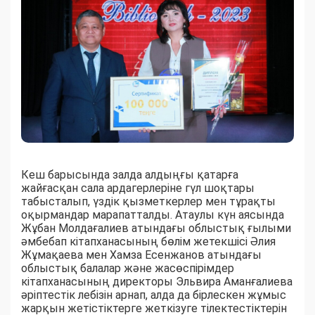
Кеш барысында залда алдыңғы қатарға
жайғасқан сала ардагерлеріне гүл шоқтары
табысталып, үздік қызметкерлер мен тұрақты
оқырмандар марапатталды. Атаулы күн аясында
Жұбан Молдағалиев атындағы облыстық ғылыми
әмбебап кітапханасының бөлім жетекшісі Әлия
Жұмақаева мен Хамза Есенжанов атындағы
облыстық балалар және жасөспірімдер
кітапханасының директоры Эльвира Аманғалиева
әріптестік лебізін арнап, алда да бірлескен жұмыс
жарқын жетістіктерге жеткізуге тілектестіктерін