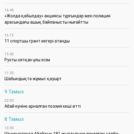
16:45
«Жолда қабылдау» акциясы тұрғындар мен полиция
арасындағы ашық байланысты нығайтты
16:15
11 спортшы грант иегері атанды
15:45
Рухты оятқан ұлы есім
11:30
Шабындықта жұмыс қауырт
9 Тамыз
22:00
Абай күніне арналған поэзия кеші өтті
8 Тамыз
10:30
Шыңғырлауда Абайдың 181 жылдығына арналған әдеби-