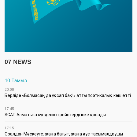
07 NEWS
10 Тамыз
20:00
Бөрліде «Болмасаң да ұқсап бақ!» атты поэтикалық кеш өтті
17:45
SCAT Алматыға күнделікті рейстерді іске қосады
17:15
Оралдан Мәскеуге: жаңа бағыт, жаңа әуе тасымалдаушы