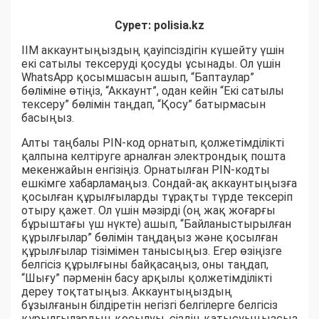
Сурет: polisia.kz
ІІМ аккаунтыңыздың қауіпсіздігін күшейту үшін
екі сатылы тексеруді қосуды ұсынады. Ол үшін
WhatsApp қосымшасын ашып, “Баптаулар”
бөліміне өтіңіз, “Аккаунт”, одан кейін “Екі сатылы
тексеру” бөлімін таңдап, “Қосу” батырмасын
басыңыз.
Алты таңбалы PIN-код орнатып, қолжетімділікті
қалпына келтіруге арналған электрондық пошта
мекенжайын енгізіңіз. Орнатылған PIN-кодты
ешкімге хабарламаңыз. Сондай-ақ аккаунтыңызға
қосылған құрылғыларды тұрақты түрде тексеріп
отыру қажет. Ол үшін мәзірді (оң жақ жоғарғы
бұрыштағы үш нүкте) ашып, “Байланыстырылған
құрылғылар” бөлімін таңдаңыз және қосылған
құрылғылар тізімімен танысыңыз. Егер өзіңізге
белгісіз құрылғыны байқасаңыз, оны таңдап,
“Шығу” пәрменін басу арқылы қолжетімділікті
дереу тоқтатыңыз. Аккаунтыңыздың
бұзылғанын білдіретін негізгі белгілерге белгісіз
құрылғылардың қосылуы, сіздің қатысуыңызсыз