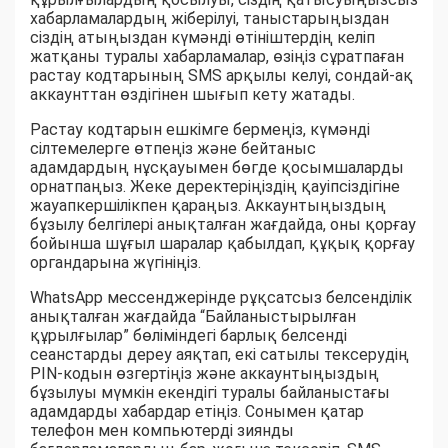
хабарламалардың жіберілуі, таныстарыңыздан
сіздің атыңыздан күмәнді өтініштердің келіп
жатқаны туралы хабарламалар, өзіңіз сұратпаған
растау кодтарының SMS арқылы келуі, сондай-ақ
аккаунттан өздігінен шығып кету жатады.
Растау кодтарын ешкімге бермеңіз, күмәнді
сілтемелерге өтпеңіз және бейтаныс
адамдардың нұсқауымен бөгде қосымшаларды
орнатпаңыз. Жеке деректеріңіздің қауіпсіздігіне
жауапкершілікпен қараңыз. Аккаунтыңыздың
бұзылу белгілері анықталған жағдайда, оны қорғау
бойынша шұғыл шаралар қабылдап, құқық қорғау
органдарына жүгініңіз.
WhatsApp мессенджерінде рұқсатсыз белсенділік
анықталған жағдайда “Байланыстырылған
құрылғылар” бөліміндегі барлық белсенді
сеанстарды дереу аяқтап, екі сатылы тексерудің
PIN-кодын өзгертіңіз және аккаунтыңыздың
бұзылуы мүмкін екендігі туралы байланыстағы
адамдарды хабардар етіңіз. Сонымен қатар
телефон мен компьютерді зиянды