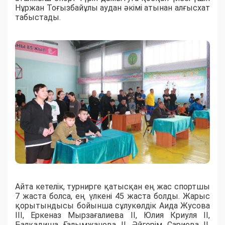
Нұржан Тоғызбайұлы аудан әкімі атынан алғысхат
табыстады.
Айта кетелік, турнирге қатысқан ең жас спортшы
7 жаста болса, ең үлкені 45 жаста болды. Жарыс
қорытындысы бойынша сұлукөлдік Аида Жусова
ІІІ, Еркеназ Мырзағалиева ІІ, Юлия Криуля ІІ,
Балқадиша Ғалымжанова ІІ, Әйгерім Сариева ІІ,