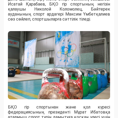
Исатай Қарабаев, БҚО гір спортының негізін
қалаушы Николой Коломолец, Бәйтерек
ауданының спорт ардагері Максим Үмбетқалиев
сөз сөйлеп, спортшыларға сәттілік тіледі.
БҚО гір спортынан және қол күресі
федерациясының президенті Мұрат Ибатовқа
аталмыш спорт түрін дамытуға қосқан үлесі үшін