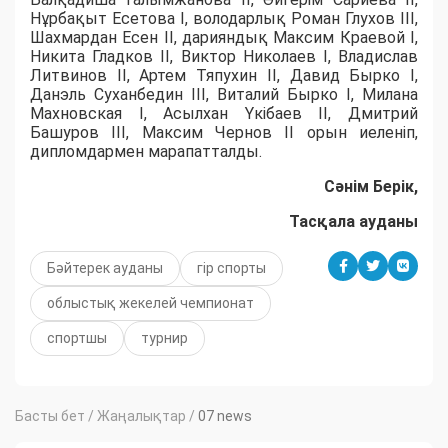
Нұрбақыт Есетова І, володарлық Роман Глухов ІІІ,
Шахмардан Есен ІІ, дарияндық Максим Краевой І,
Никита Гладков ІІ, Виктор Николаев І, Владислав
Литвинов ІІ, Артем Тяпухин ІІ, Давид Бырко І,
Данэль Суханбедин ІІІ, Виталий Бырко І, Милана
Махновская І, Асылхан Үкібаев ІІ, Дмитрий
Башуров ІІІ, Максим Чернов ІІ орын иеленіп,
дипломдармен марапатталды.
Сәнім Берік,
Тасқала ауданы
Бәйтерек ауданы
гір спорты
облыстық жекелей чемпионат
спортшы
турнир
Басты бет
/
Жаңалықтар
/
07 news