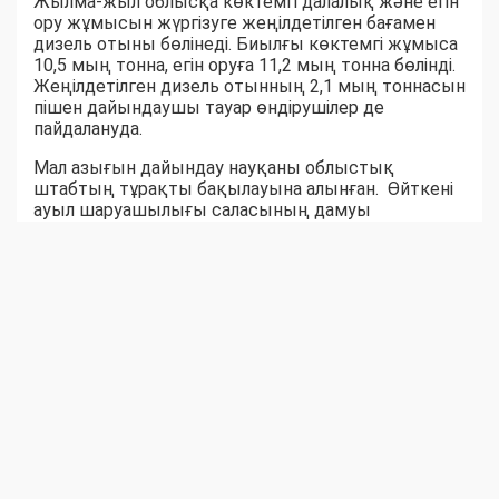
Жылма-жыл облысқа көктемгі далалық және егін
ору жұмысын жүргізуге жеңілдетілген бағамен
дизель отыны бөлінеді. Биылғы көктемгі жұмыса
10,5 мың тонна, егін оруға 11,2 мың тонна бөлінді.
Жеңілдетілген дизель отынның 2,1 мың тоннасын
пішен дайындаушы тауар өндірушілер де
пайдалануда.
Мал азығын дайындау науқаны облыстық
штабтың тұрақты бақылауына алынған. Өйткені
ауыл шаруашылығы саласының дамуы
шаруалардың еңбек нәтижесіне байланысты
екені белгілі. Ауыл-аудандар биыл мал азығынан
тапшылық көрмейтін сыңайлы. Шөпшілердің
жем-шөп дайындау қарқыны соны аңғартқандай.
Қара суық күзге дейін бір жылдық емес, жыл
жарымдық шөп қоры дайын боларына сенім бар.
Серік БЕКСЕЙІТОВ,
Шыңғырлау ауданы Ақтау ауылдық округіндегі
«Азат» шаруа қожалығының жетекшісі:
– Биылғы қыстаққа 300 бас ірі қара, 500 уақ
жандық, 100 жылқы малына 3000 бума шөп