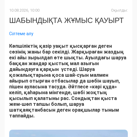
10.08.2026, 10:00
Оқылды:
ШАБЫНДЫҚТА ЖҰМЫС ҚАУЫРТ
Сілтеме алу
Көпшіліктің қазір уақыт қысқарған деген
сөзінің жаны бар секілді. Жарқыраған жаздың
екі айы зырылдап өте шықты. Ауылдағы шаруа
баққан жандар қыстық мал азығын
дайындауға қарқын үстеді. Шаруа
қожалықтарына қоса шай-суын малмен
айырып отырған отбасылар да шөбін шауып,
пішен ауласына тасуда. Әйтпесе «кәрі құда»
келіп, қаһарына мінгенде, шөбі жоқтың
қысылып қалатыны рас. Сондықтан қыста
жем-шөп тапшы болып, шаруа
шатқаяқтанбасын деген орақшылар тыным
таппайды.