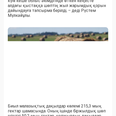
күні кеше облыс әкімдігінде өткен кеңесте
алдағы қыстаққа шөптің жыл жарымдық қорын
дайындауға тапсырма берілді, – деді Рүстем
Мүлкәйұлы.
Биыл малазықтық дақылдар көлемі 215,3 мың
гектар шамасында. Оның ішінде біржылдық шөп
егістігі 50,2 мың гектар, көпжылдық дақылдар