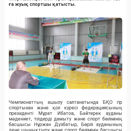
ға жуық спортшы қатысты.
Чемпионаттың ашылу салтанатында БҚО гір
спортынан және қол күресі федерациясының
президенті Мұрат Ибатов, Бәйтерек ауданы
мәдениет, тілдерді дамыту және спорт бөлімінің
басшысы Нұржан Дүзбатыр, Бөрлі ауданының
дене шынықтыру және спорт бөлімінің басшысы