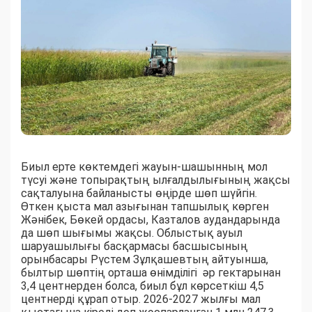
Биыл ерте көктемдегі жауын-шашынның мол
түсуі және топырақтың ылғалдылығының жақсы
сақталуына байланысты өңірде шөп шүйгін.
Өткен қыста мал азығынан тапшылық көрген
Жәнібек, Бөкей ордасы, Казталов аудандарында
да шөп шығымы жақсы. Облыстық ауыл
шаруашылығы басқармасы басшысының
орынбасары Рүстем Зұлқашевтың айтуынша,
былтыр шөптің орташа өнімділігі әр гектарынан
3,4 центнерден болса, биыл бұл көрсеткіш 4,5
центнерді құрап отыр. 2026-2027 жылғы мал