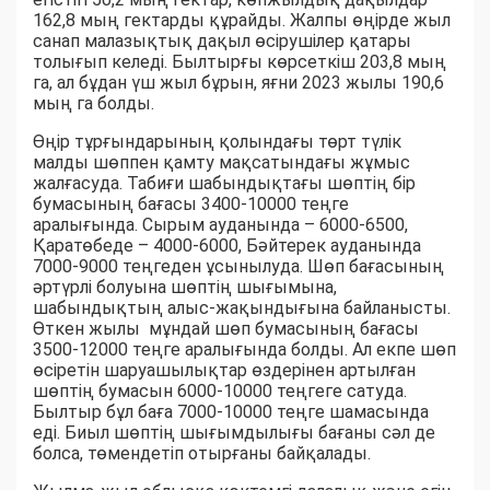
162,8 мың гектарды құрайды. Жалпы өңірде жыл
санап малазықтық дақыл өсірушілер қатары
толығып келеді. Былтырғы көрсеткіш 203,8 мың
га, ал бұдан үш жыл бұрын, яғни 2023 жылы 190,6
мың га болды.
Өңір тұрғындарының қолындағы төрт түлік
малды шөппен қамту мақсатындағы жұмыс
жалғасуда. Табиғи шабындықтағы шөптің бір
бумасының бағасы 3400-10000 теңге
аралығында. Сырым ауданында – 6000-6500,
Қаратөбеде – 4000-6000, Бәйтерек ауданында
7000-9000 теңгеден ұсынылуда. Шөп бағасының
әртүрлі болуына шөптің шығымына,
шабындықтың алыс-жақындығына байланысты.
Өткен жылы мұндай шөп бумасының бағасы
3500-12000 теңге аралығында болды. Ал екпе шөп
өсіретін шаруашылықтар өздерінен артылған
шөптің бумасын 6000-10000 теңгеге сатуда.
Былтыр бұл баға 7000-10000 теңге шамасында
еді. Биыл шөптің шығымдылығы бағаны сәл де
болса, төмендетіп отырғаны байқалады.