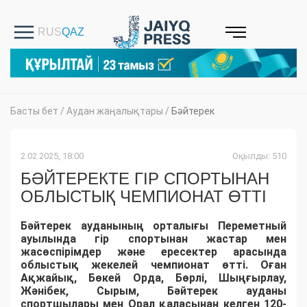
Басты бет
/
Аудан жаңалықтары
/
Бәйтерек
2.02.2025, 18:00
Оқылды: 510
БӘЙТЕРЕКТЕ ГІР СПОРТЫНАН
ОБЛЫСТЫҚ ЧЕМПИОНАТ ӨТТІ
Бәйтерек ауданының орталығы Переметный
ауылында гір спортынан жастар мен
жасөспірімдер және ересектер арасында
облыстық жекелей чемпионат өтті. Оған
Ақжайық, Бөкей Орда, Бөрлі, Шыңғырлау,
Жәнібек, Сырым, Бәйтерек ауданы
спортшылары мен Орал қаласынан келген 120-