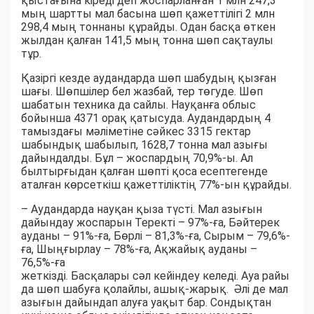
қыстағына кіреді деп жоспарланған 1 млн 247,3
мың шартты мал басына шөп қажеттілігі 2 млн
298,4 мың тоннаны құрайды. Одан басқа өткен
жылдан қалған 141,5 мың тонна шөп сақтаулы
тұр.
Қазіргі кезде аудандарда шөп шабудың қызған
шағы. Шөпшілер бел жазбай, тер төгуде. Шөп
шабатын техника да сайлы. Науқанға облыс
бойынша 4371 орақ қатысуда. Аудандардың 4
тамыздағы мәліметіне сәйкес 3315 гектар
шабындық шабылып, 1628,7 тонна мал азығы
дайындалды. Бұл – жоспардың 70,9%-ы. Ал
былтырғыдан қалған шөпті қоса есептегенде
аталған көрсеткіш қажеттіліктің 77%-ын құрайды.
– Аудандарда науқан қыза түсті. Мал азығын
дайындау жоспарын Теректі – 97%-ға, Бәйтерек
ауданы – 91%-ға, Бөрлі – 81,3%-ға, Сырым – 79,6%-
ға, Шыңғырлау – 78%-ға, Ақжайық ауданы –
76,5%-ға
жеткізді. Басқалары сәл кейіндеу келеді. Ауа райы
да шөп шабуға қолайлы, ашық-жарық. Әлі де мал
азығын дайындап алуға уақыт бар. Сондықтан