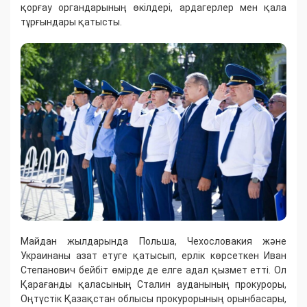
қорғау органдарының өкілдері, ардагерлер мен қала
тұрғындары қатысты.
Майдан жылдарында Польша, Чехословакия және
Украинаны азат етуге қатысып, ерлік көрсеткен Иван
Степанович бейбіт өмірде де елге адал қызмет етті. Ол
Қарағанды қаласының Сталин ауданының прокуроры,
Оңтүстік Қазақстан облысы прокурорының орынбасары,