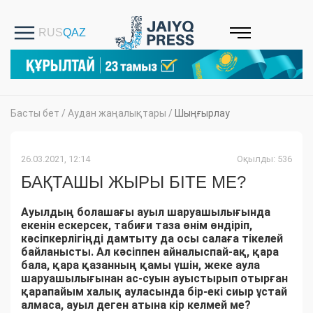
Басты бет
/
Аудан жаңалықтары
/
Шыңғырлау
26.03.2021, 12:14
Оқылды: 536
БАҚТАШЫ ЖЫРЫ БІТЕ МЕ?
Ауылдың болашағы ауыл шаруашылығында
екенін ескерсек, табиғи таза өнім өндіріп,
кәсіпкерлігіңді дамтыту да осы салаға тікелей
байланысты.
Ал кәсіппен айналыспай-ақ, қара
бала, қара қазанның қамы үшін, жеке аула
шаруашылығынан ас-суын ауыстырып отырған
қарапайым халық ауласында бір-екі сиыр ұстай
алмаса, ауыл деген атына кір келмей ме?