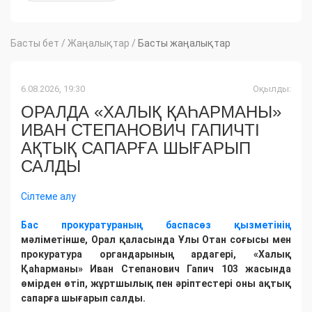
Басты бет
/
Жаңалықтар
/
Басты жаңалықтар
6.08.2026, 19:30
Оқылды:
ОРАЛДА «ХАЛЫҚ ҚАҺАРМАНЫ»
ИВАН СТЕПАНОВИЧ ГАПИЧТІ
АҚТЫҚ САПАРҒА ШЫҒАРЫП
САЛДЫ
Сілтеме алу
Бас прокуратураның баспасөз қызметінің
мәліметінше, Орал қаласында Ұлы Отан соғысы мен
прокуратура органдарының ардагері, «Халық
Қаһарманы» Иван Степанович Гапич 103 жасында
өмірден өтіп, жұртшылық пен әріптестері оны ақтық
сапарға шығарып салды.