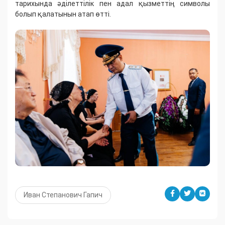
тарихында әділеттілік пен адал қызметтің символы
болып қалатынын атап өтті.
Иван Степанович Гапич