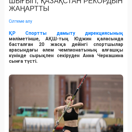
ШЫҒЫП, ҚАЗАҚСТАН РЕКОРДЫН
ЖАҢАРТТЫ
Сілтеме алу
ҚР Спортты дамыту дирекциясының
мәліметінше, АҚШ-тың Юджин қаласында
басталған 20 жасқа дейінгі спортшылар
арасындағы әлем чемпионатының алғашқы
күнінде сырықпен секіруден Анна Черкашина
сынға түсті.