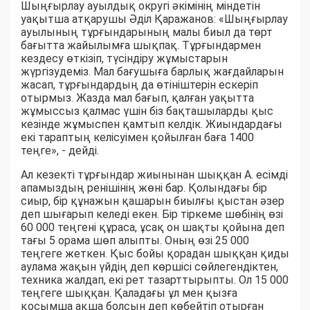
Шыңғырлау ауылдық округі әкімінің міндетін
уақытша атқарушы Әділ Қаражанов: «Шыңғырлау
ауылының тұрғындарының малы биыл да төрт
бағытта жайылымға шықпақ. Тұрғындармен
кездесу өткізіп, түсіндіру жұмыстарын
жүргізудеміз. Мал бағушыға барлық жағдайларын
жасап, тұрғындардың да өтініштерін ескеріп
отырмыз. Жазда мал бағып, қалған уақытта
жұмыссыз қалмас үшін біз бақташыларды қыс
кезінде жұмыспен қамтып келдік. Жиындардағы
екі тараптың келісуімен қойылған баға 1400
теңге», - дейді.
Ал кезекті тұрғындар жиынынан шыққан А. есімді
апамыздың ренішінің жөні бар. Қолындағы бір
сиыр, бір құнажын қашарын биылғы қыстан әзер
деп шығарып келеді екен. Бір тіркеме шөбінің өзі
60 000 теңгені құраса, ұсақ он шақты қойына деп
тағы 5 орама шөп алыпты. Оның өзі 25 000
теңгеге жеткен. Қыс бойы қорадан шыққан қиды
аулама жақын үйдің деп көршісі сөйлегендіктен,
техника жалдап, екі рет тазарттырыпты. Ол 15 000
теңгеге шыққан. Қаладағы ұл мен қызға
қосымша ақша болсын деп көбейтіп отырған