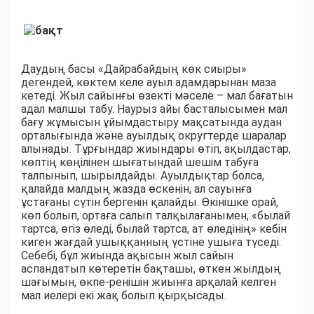
Даудың басы «Дайрабайдың көк сиыры»
дегендей, көктем келе ауыл адамдарынан маза
кетеді. Жыл сайынғы өзекті мәселе – мал бағатын
адал малшы табу. Наурыз айы басталысымен мал
бағу жұмысын ұйымдастыру мақсатында аудан
орталығында және ауылдық округтерде шаралар
алынады. Тұрғындар жиындары өтіп, ақылдастар,
көптің көңілінен шығатындай шешім табуға
талпынып, шырылдайды. Ауылдықтар болса,
қалайда малдың жазда өскенін, ал сауынға
ұстағаны сүтін бергенін қалайды. Өкінішке орай,
көп болып, ортаға салып талқылағанымен, «былай
тартса, өгіз өледі, былай тартса, ат өледінің» кебін
киген жағдай ушыққанның үстіне ушыға түседі.
Себебі, бұл жиында ақысын жыл сайын
аспандатып көтеретін бақташы, өткен жылдың
шағымын, өкпе-ренішін жиынға арқалай келген
мал иелері екі жақ болып қырқысады.