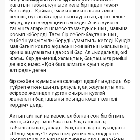
қалатын табын, күн ыси келе біртіндеп «азая»
бастайды. Қаймақ-майын жиып алған келін-
кепшік, сүт азайғанды сылтауратып, әрі кезекке
айдау, күтіп алуды қиынсынады. Алыс ауылға
табынға апарып немесе тума-туысының малына
қосып жібереді. Тағы бір себеп-бақташының
еңбегін уақытылы беруді «ұмытып» кетеді. Күндіз
мал бағып кеште ақшасын жинайтын малшының,
әрине ашуланатын да жөні бар. Ал «медальдің екі
жағы» бар демекші, халықтың бақташыға реніші
де жоқ емес. «Қой баға алмаған қуып жүріп
өлтіреді» деген
бір сөзбен жұмысына салғырт қарайтындарды бір
түйреп өткен шыңғырлаулық ақ жаулықты апа,
әсіресе желіндеп тұрған сиырын қуалай
жөнелетін бақташыны осында көшіп келгелі
көрдім» дейді.
Айтып айтпай не керек, ел болған соң бір бітімге
келіп, әйтеуір, мал бағатын бақташының
табылғанына қуанады. Бақташыларға ауылдағы
«Шыңғырлау-1» ауыл шаруашылық өндірістік
кооперативі де қарасып тұрады екен. Жаз бойы