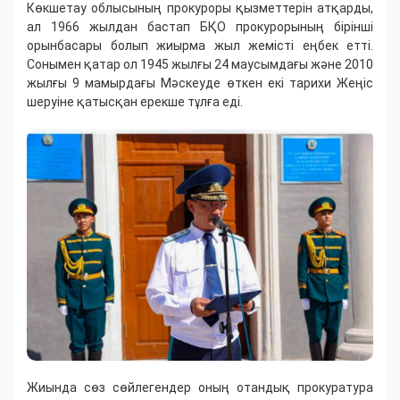
Көкшетау облысының прокуроры қызметтерін атқарды,
ал 1966 жылдан бастап БҚО прокурорының бірінші
орынбасары болып жиырма жыл жемісті еңбек етті.
Сонымен қатар ол 1945 жылғы 24 маусымдағы және 2010
жылғы 9 мамырдағы Мәскеуде өткен екі тарихи Жеңіс
шеруіне қатысқан ерекше тұлға еді.
Жиында сөз сөйлегендер оның отандық прокуратура