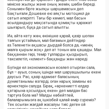
мініске жылқы және оның жемін, шөбін береді.
Сонымен бірге жылқы шаршамасын деп
Бақтығали Дошевке екі аяқты мотоцикл де
сатып әперіпті. Тағы бір көмегі, мал басын
асылдандыру мақсатында қомақты қаражат
шығарып, бұқа да сатып алыпты.
Иә, айта кету жөн, өкінішке қарай, қазір шопан
таяғын ұстаймын, мал бағамын дейтіндер
аз.Төленетін ақшасы дырдай болса да, «менің
малға қырым жоқ» деп ат тонын ала қашады. Мал
баққаннан гөрі, темір тұлпарды қыздырып,
таксилетіп, «клиент» баққанды жөн көреді.
Бүгінде ел экономикасын еселеп отырған сала,
бұл – ауыл, соның ішінде мал шаруашылығы екені
даусыз. Рас, қазір адамзат баласының
дүниетанымы өзгерді, оған нарық заманы өз
өрнектерін салуда. Бірақ, «өркениетті елдер
қатарына қосылдық екен» деп малдан бас
тартуға бола ма? Малды көбейтпей,
балаларымызға ақ ішкізбей қалай өмір сүреміз?
Тек осыған жағдай жасалуы тиіс деген ой