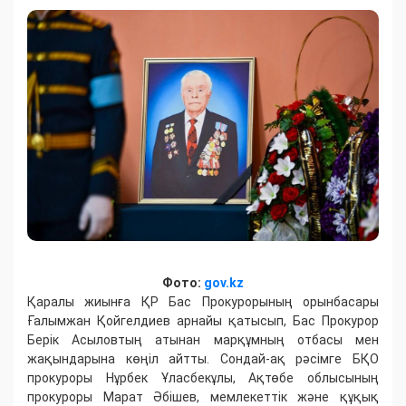
Фото:
gov.kz
Қаралы жиынға ҚР Бас Прокурорының орынбасары
Ғалымжан Қойгелдиев арнайы қатысып, Бас Прокурор
Берік Асыловтың атынан марқұмның отбасы мен
жақындарына көңіл айтты. Сондай-ақ рәсімге БҚО
прокуроры Нұрбек Ұласбекұлы, Ақтөбе облысының
прокуроры Марат Әбішев, мемлекеттік және құқық