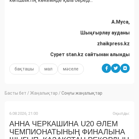
көпшіліктің көкейінде қала береді...
А.Муса,
Шыңғырлау ауданы
zhaikpress.kz
Сурет stan.kz сайтынан алынды
бақташы
мал
мәселе
Басты бет
/
Жаңалықтар
/
Соңғы жаңалықтар
6.08.2026, 21:00
Оқылды:
АННА ЧЕРКАШИНА U20 ӘЛЕМ
ЧЕМПИОНАТЫНЫҢ ФИНАЛЫНА