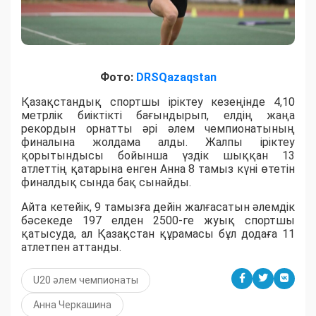
Фото:
DRSQazaqstan
Қазақстандық спортшы іріктеу кезеңінде 4,10
метрлік биіктікті бағындырып, елдің жаңа
рекордын орнатты әрі әлем чемпионатының
финалына жолдама алды. Жалпы іріктеу
қорытындысы бойынша үздік шыққан 13
атлеттің қатарына енген Анна 8 тамыз күні өтетін
финалдық сында бақ сынайды.
Айта кетейік, 9 тамызға дейін жалғасатын әлемдік
бәсекеде 197 елден 2500-ге жуық спортшы
қатысуда, ал Қазақстан құрамасы бұл додаға 11
атлетпен аттанды.
U20 әлем чемпионаты
Анна Черкашина