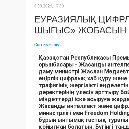
6.08.2026, 17:00
ЕУРАЗИЯЛЫҚ ЦИФРЛЫ
ШЫҒЫС» ЖОБАСЫН І
Сілтеме алу
Қазақстан Республикасы Премь
орынбасары - Жасанды интелл
даму министрі Жаслан Мәдиев
өңірлік цифрлық хаб құру және
трафигінің жергілікті өңделетін
деректерінің үлесін арттыру б
міндеттерді іске асыруға жәр
Жасанды интеллект және цифр
министрлігі мен Freedom Holdi
бұрын ынтымақтастық туралы
қойылған болатын. Бүгінгі таң