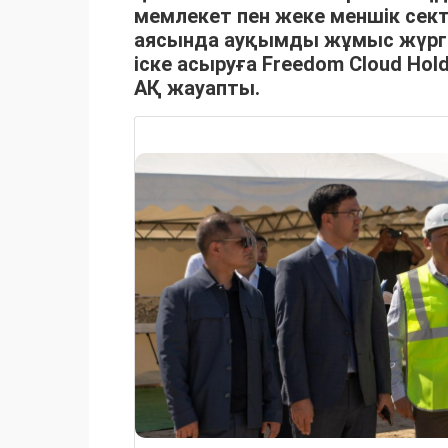
мемлекет пен жеке меншік сект
аясында ауқымды жұмыс жүргі
іске асыруға Freedom Cloud Hol
АҚ жауапты.