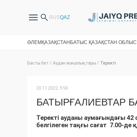
ӘЛЕМ
ҚАЗАҚСТАН
БАТЫС ҚАЗАҚСТАН ОБЛЫ
Басты бет
/
Аудан жаңалықтары
/
Теректі
20.11.2022, 9:58
БАТЫРҒАЛИЕВТАР 
Теректі ауданы аумағындағы 42 
белгілеген таңғы сағат 7.00-де 