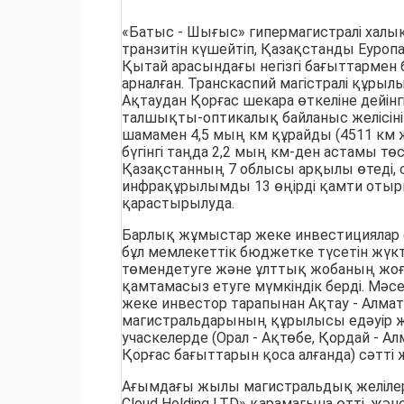
«Батыс - Шығыс» гипермагистралі халы
транзитін күшейтіп, Қазақстанды Еуроп
Қытай арасындағы негізгі бағыттармен
арналған. Транскаспий магістралі құры
Ақтаудан Қорғас шекара өткеліне дейін
талшықты-оптикалық байланыс желісін
шамамен 4,5 мың км құрайды (4511 км 
бүгінгі таңда 2,2 мың км-ден астамы төсе
Қазақстанның 7 облысы арқылы өтеді, 
инфрақұрылымды 13 өңірді қамти отыры
қарастырылуда.
Барлық жұмыстар жеке инвестициялар е
бұл мемлекеттік бюджетке түсетін жүк
төмендетуге және ұлттық жобаның жоға
қамтамасыз етуге мүмкіндік берді. Мәс
жеке инвестор тарапынан Ақтау - Алмат
магистральдарының құрылысы едәуір жел
учаскелерде (Орал - Ақтөбе, Қордай - А
Қорғас бағыттарын қоса алғанда) сәтті жү
Ағымдағы жылы магистральдық желіле
Cloud Holding LTD» қарамағына өтті, ж