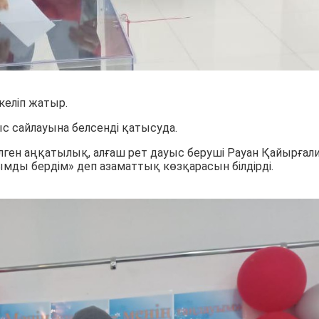
келіп жатыр.
ыс сайлауына белсенді қатысуда.
келген аңқатылық, алғаш рет дауыс беруші Рауан Қайырғал
мды бердім» деп азаматтық көзқарасын білдірді.