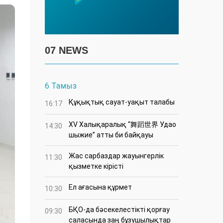
07 NEWS
6 Тамыз
Құқықтық сауат-уақыт талабы
16:17
XV Халықаралық “舞蹈世界 Удао
14:30
шыжие” атты би байқауы
Жас сарбаздар жауынгерлік
11:30
қызметке кірісті
Ел ағасына құрмет
10:30
БҚО-да бәсекелестікті қорғау
09:30
саласында заң бұзушылықтар