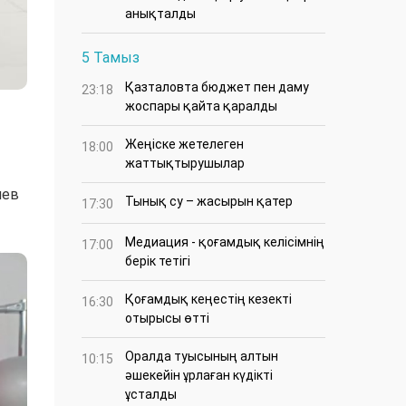
анықталды
5 Тамыз
Қазталовта бюджет пен даму
23:18
жоспары қайта қаралды
Жеңіске жетелеген
18:00
жаттықтырушылар
иев
Тынық су – жасырын қатер
17:30
Медиация - қоғамдық келісімнің
17:00
берік тетігі
Қоғамдық кеңестің кезекті
16:30
отырысы өтті
Оралда туысының алтын
10:15
әшекейін ұрлаған күдікті
ұсталды