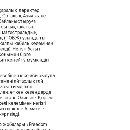
қаралық деректер
а, Орталық Азия және
 байланыстыруға
лысы аяқталатын
гі магистральдық
ің (ТОБЖ) ұзындығы
жалпы кабель көлемінен
лді). Негізгі бағыт
сонымен бірге
п кеңейту мүмкіндігі
себінен іске асырылуда,
темені айтарлықтай
ры тиімділігін
елен, өткен кезеңдерде
ы және Озинки - Қорғас
і көлемімен негізгі
лматы және Алматы -
ргізілді.
р жобалары «Freedom
әне оның еншілес ұйымы