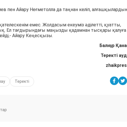
в пен Айару Неғметолла да таңнан келіп, алғашқыларды
қателескенім емес. Жолдасым екеуміз әділетті, қуатты,
ық. Ел тағдырындағы маңызды қадамнан тысқары қалуға
йді,- Айару Кеңесқызы.
Балнұр Қана
Теректі ау
zhaikpres
лау
Теректі
тар