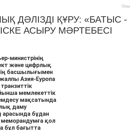
Оқы
Қ ДӘЛІЗДІ ҚҰРУ: «БАТЫС -
СКЕ АСЫРУ МӘРТЕБЕСІ
ер-министрінің
ект және цифрлық
тің басшылығымен
 жалпы Азия-Еуропа
 транзиттік
ойынша мемлекеттік
демдесу мақсатында
лық даму
ng арасында бұдан
 меморандумға қол
да бұл бағытта