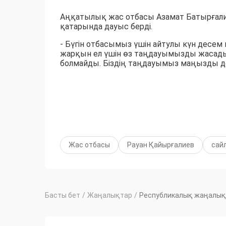
Аңқатылық жас отбасы Азамат Батырғалие
қатарында дауыс берді.
- Бүгін отбасымыз үшін айтулы күн десем 
жарқын ел үшін өз таңдауымызды жасад
болмайды. Біздің таңдауымыз маңызды де
Жас отбасы
Рауан Қайырғалиев
сай
Басты бет
/
Жаңалықтар
/
Республикалық жаңалық