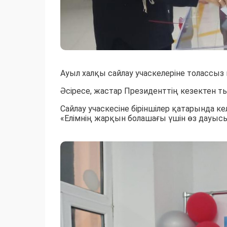
Ауыл халқы сайлау учаскелеріне толассыз 
Әсіресе, жастар Президенттің кезектен т
Сайлау учаскесіне біріншілер қатарында 
«Елімнің жарқын болашағы үшін өз дауысы