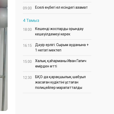
Еселі еңбегі ел есіндегі азамат
09:00
4 Тамыз
Кешенді жоспарды орындау
18:00
кешеуілдемеуі керек
Дәуір ерлігі: Сырым ауданына +
16:15
1 негізгі мектеп
Халық қаһарманы Иван Гапич
15:00
өмірден өтті
БҚО-да қарақшылық шабуыл
12:30
жасаған күдіктіні ұстаған
полицейлер марапатталды