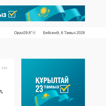
Орал
29.8°
Бейсенбі, 6 Тамыз 2026
 344
п,