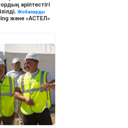
ордың әріптестігі
зілді.
Жобаларды
ding және «АСТЕЛ»