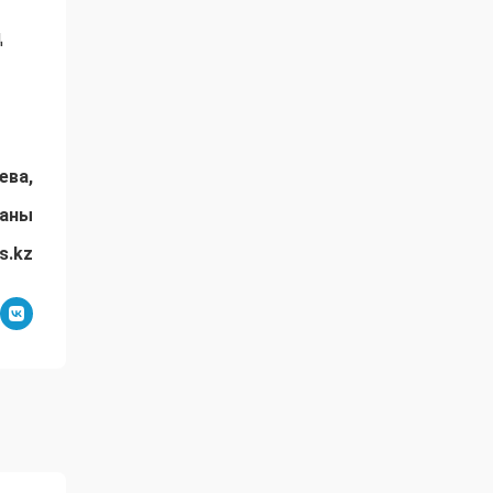
ң
ева,
даны
s.kz