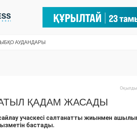
СЫ
БҚО АУДАНДАРЫ
Оқылды:
БАТЫЛ ҚАДАМ ЖАСАДЫ
сайлау учаскесі салтанатты жиынмен ашылы
қызметін бастады.