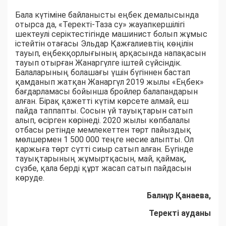
Бала күтіміне байланысты еңбек демалысында
отырса да, «Теректі-Таза су» жауапкершілігі
шектеулі серіктестігінде машинист болып жұмыс
істейтін отағасы Эльдар Қажғалиевтің көңілін
тауып, еңбекқорлығының арқасында напақасын
тауып отырған Жанаргүлге іштей сүйсіндік.
Балаларының болашағы үшін бүгіннен бастап
қамданып жатқан Жанаргүл 2019 жылы «Еңбек»
бағдарламасы бойынша бройлер балапандарын
алған. Бірақ қажетті күтім көрсете алмай, еш
пайда таппапты. Сосын үй тауықтарын сатып
алып, өсірген көрінеді. 2020 жылы көпбалалы
отбасы ретінде мемлекеттен төрт пайыздық
мөлшермен 1 500 000 теңге несие алыпты. Ол
қаржыға төрт сүтті сиыр сатып алған. Бүгінде
тауықтарының жұмыртқасын, май, қаймақ,
сүзбе, қала берді құрт жасап сатып пайдасын
көруде.
Балнұр Қанаева,
Теректі ауданы