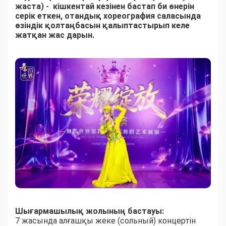
жаста) - кішкентай кезінен бастап би өнерін
серік еткен, отандық хореография саласында
өзіндік қолтаңбасын қалыптастырып келе
жатқан жас дарын.
Шығармашылық жолының бастауы:
7 жасында алғашқы жеке (сольный) концертін