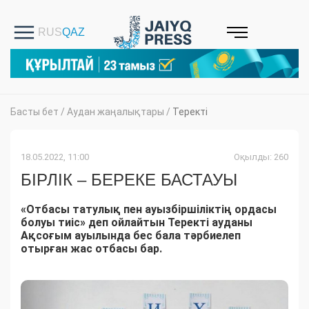
Басты бет
/
Аудан жаңалықтары
/
Теректі
18.05.2022, 11:00
Оқылды: 260
БІРЛІК – БЕРЕКЕ БАСТАУЫ
«Отбасы татулық пен ауызбіршіліктің ордасы
болуы тиіс» деп ойлайтын Теректі ауданы
Ақсоғым ауылында бес бала тәрбиелеп
отырған жас отбасы бар.