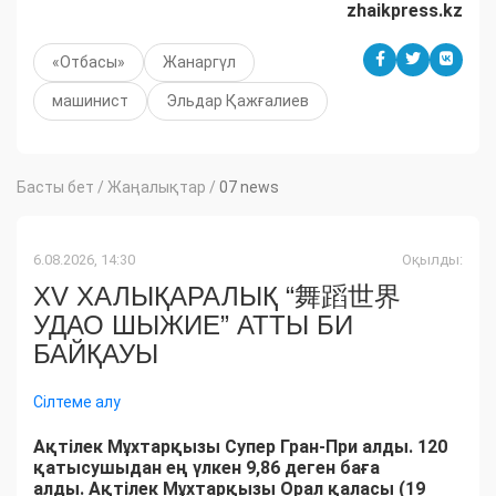
zhaikpress.kz
«Отбасы»
Жанаргүл
машинист
Эльдар Қажғалиев
Басты бет
/
Жаңалықтар
/
07 news
6.08.2026, 14:30
Оқылды:
XV ХАЛЫҚАРАЛЫҚ “舞蹈世界
УДАО ШЫЖИЕ” АТТЫ БИ
БАЙҚАУЫ
Сілтеме алу
Ақтілек Мұхтарқызы Супер Гран-При алды. 120
қатысушыдан ең үлкен 9,86 деген баға
алды.
Ақтілек Мұхтарқызы Орал қаласы (19