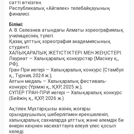
сәтті өткізген.
Республикалық «Айгөлек» телебайқауының
финалисі.
Білімі:
А. В. Селезнев атындағы Алматы хореографиялық
училищесінің түлегі.
Қазақ ұлттық хореография академиясының
студенті.
ХАЛЫҚАРАЛЫҚ ЖЕТІСТІКТЕРІ МЕН ЖЕҢІСТЕРІ:
Лауреат — Халықаралық конкурстар (Мәскеу қ.,
РФ);
Гран-При иегері — Халықаралық конкурс (Стамбул
қ., Түркия, 2024 ж.);
Алтын медаль — Халықаралық фестиваль-
конкурс (Үрімжі қ., ҚХР, 2025 ж.);
СУПЕР ГРАН-ПРИ иегері — Халықаралық конкурс
(Бейжің қ., ҚХР, 2026 ж.).
Ақтілек Мұхтарқызы өзінің жоғары
орындаушылық шеберлігімен ерекшеленіп,
халықаралық сахналарда ұлттық және әлемдік би
өнерін кеңінен насихаттауға елеулі үлес қосып
келеді.