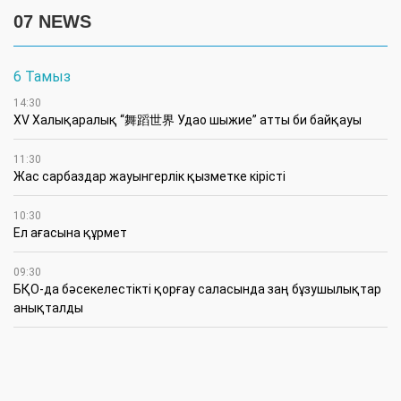
07 NEWS
6 Тамыз
14:30
XV Халықаралық “舞蹈世界 Удао шыжие” атты би байқауы
11:30
Жас сарбаздар жауынгерлік қызметке кірісті
10:30
Ел ағасына құрмет
09:30
БҚО-да бәсекелестікті қорғау саласында заң бұзушылықтар
анықталды
5 Тамыз
23:18
Қазталовта бюджет пен даму жоспары қайта қаралды