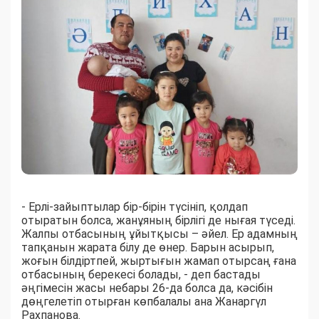
- Ерлі-зайыптылар бір-бірін түсініп, қолдап
отыратын болса, жанұяның бірлігі де нығая түседі.
Жалпы отбасының ұйытқысы – әйел. Ер адамның
тапқанын жарата білу де өнер. Барын асырып,
жоғын білдіртпей, жыртығын жамап отырсаң ғана
отбасының берекесі болады, - деп бастады
әңгімесін жасы небары 26-да болса да, кәсібін
дөңгелетіп отырған көпбалалы ана Жанаргүл
Рахпанова.