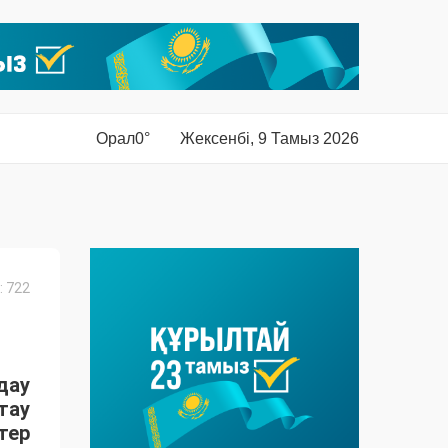
Орал
0°
Жексенбі, 9 Тамыз 2026
 722
дау
тау
тер