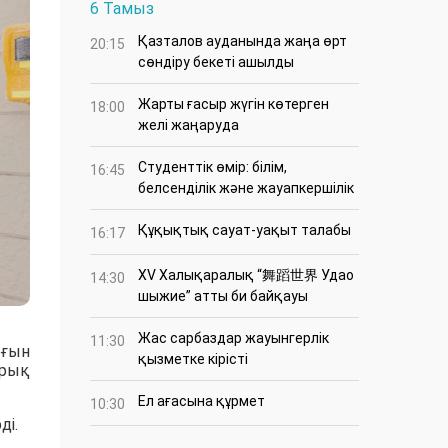
6 Тамыз
Қазталов ауданында жаңа өрт
20:15
сөндіру бекеті ашылды
Жарты ғасыр жүгін көтерген
18:00
желі жаңаруда
Студенттік өмір: білім,
16:45
белсенділік және жауапкершілік
Құқықтық сауат-уақыт талабы
16:17
XV Халықаралық “舞蹈世界 Удао
14:30
шыжие” атты би байқауы
Жас сарбаздар жауынгерлік
11:30
рғын
қызметке кірісті
арық
Ел ағасына құрмет
10:30
ді.