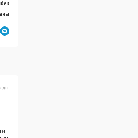
ібек
даны
лды:
ан