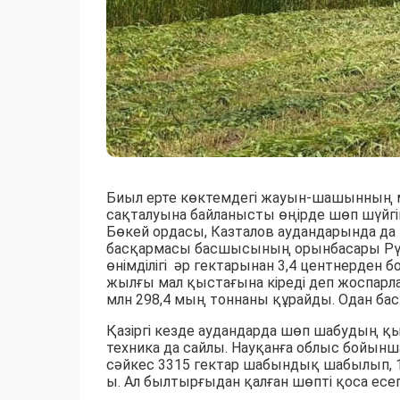
Биыл ерте көктемдегі жауын-шашынның 
сақталуына байланысты өңірде шөп шүйгі
Бөкей ордасы, Казталов аудандарында 
басқармасы басшысының орынбасары Рү
өнімділігі әр гектарынан 3,4 центнерден б
жылғы мал қыстағына кіреді деп жоспарла
млн 298,4 мың тоннаны құрайды. Одан бас
Қазіргі кезде аудандарда шөп шабудың қы
техника да сайлы. Науқанға облыс бойынш
сәйкес 3315 гектар шабындық шабылып, 1
ы. Ал былтырғыдан қалған шөпті қоса есе