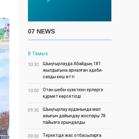
07 NEWS
8 Тамыз
Шыңғырлауда Абайдың 181
10:30
жылдығына арналған әдеби-
сазды кеш өтті
Отан шебін күзеткен ерлерге
10:00
құрмет көрсетілді
​Шыңғырлау ауданында мал
09:30
азығын дайындау жоспары 78
пайызға орындалды
​Теректіде жас отбасыларға
09:00