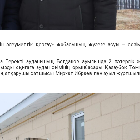
н әлеуметтік қорғау» жобасының жүзеге асуы – сөзім
а Теректі ауданының Богданов ауылында 2 пәтерлік 
ызды оқиғаға аудан әкімінің орынбасары Қалаубек Темі
ың атқарушы хатшысы Мирхат Ибраев пен ауыл жұртшы