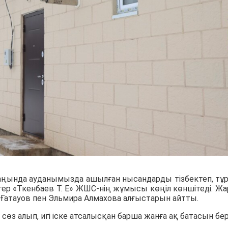
аңында ауданымызда ашылған нысандарды тізбектеп, тұ
дігер «Ткенбаев Т. Е» ЖШС-нің жұмысы көңіл көншітеді. Ж
е Ғатауов пен Эльмира Алмахова алғыстарын айтты.
сөз алып, игі іске атсалысқан барша жанға ақ батасын бер