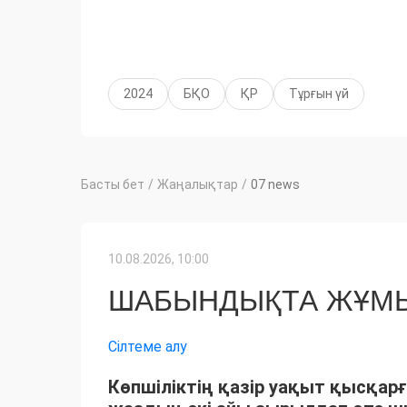
2024
БҚО
ҚР
Тұрғын үй
Басты бет
/
Жаңалықтар
/
07 news
10.08.2026, 10:00
ШАБЫНДЫҚТА ЖҰМЫ
Сілтеме алу
Көпшіліктің қазір уақыт қысқарғ