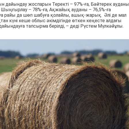
ғын дайындау жоспарын Теректі – 97%-ға, Бәйтерек ауданы
а, Шыңғырлау – 78%-ға, Ақжайық ауданы – 76,5%-ға
 Ауа райы да шөп шабуға қолайлы, ашық-жарық. Әлі де мал
тан күні кеше облыс әкімдігінде өткен кеңесте алдағы
ындауға тапсырма берілді, – деді Рүстем Мүлкәйұлы.