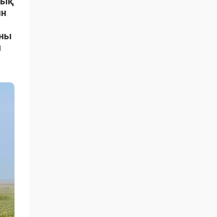
тық
ын
ыны
н