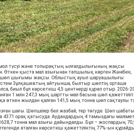
мол түсуі және топырақтың ылғалдылығының жақсы
н. Өткен қыста мал азығынан тапшылық көрген Жәнібек,
да шөп шығымы жақсы. Облыстық ауыл шаруашылығы
стем Зұлқашевтың айтуынша, былтыр шөптің орташа
олса, биыл бұл көрсеткіш 4,5 центнерді құрап отыр. 2026-2
нған 1 млн 247,3 мың шартты мал басына шөп қажеттілігі
қа өткен жылдан қалған 141,5 мың тонна шөп сақтаулы тұ
зған шағы. Шөпшілер бел жазбай, тер төгуде. Шөп шабат
а 4371 орақ қатысуда. Аудандардың 4 тамыздағы мәлімет
628,7 тонна мал азығы дайындалды. Бұл – жоспардың 70,
птегенде аталған көрсеткіш қажеттіліктің 77%-ын құрайды