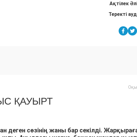
Ақтілек Әл
Теректі ау
Оқы
С ҚАУЫРТ
ан деген сөзінің жаны бар секілді. Жарқырағ