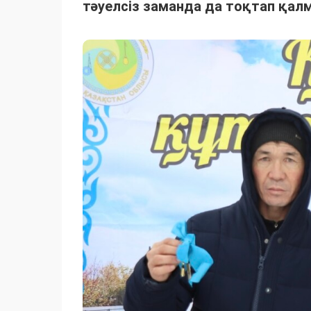
тәуелсіз заманда да тоқтап қал