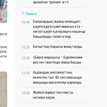
арналған тренинг өтті
7 Тамыз
Балалардың жазғы кезеңдегі
16:45
қауіпсіздігін қамтамасыз ету –
негізгі қауіп-қатерлерге кешенді
ізге
бақылауды талап етеді
Батыстың барысы анықталды
жеке
15:30
ров,
лығы
«Бөрлі жаршысы – Бурлинские
12:30
вести» газетінде жаңа басшы
Аудандық мәслихаттың
11:00
кезектен тыс 42-сессиясында
маңызды мәселелер қаралды
Жүйелі жұмыс пен нақты
10:30
нәтиже керек