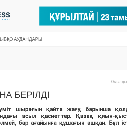
СЫ
БҚО АУДАНДАРЫ
Оқылды:
НА БЕРІЛДІ
міт шырағын қайта жағу, барынша қол
дағы асыл қасиеттер. Қазақ қиын-қыс
өлмей, бар ағайынға құшағын ашқан. Бұл іс