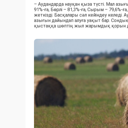
– Аудандарда науқан қыза түсті. Мал азы
91%-ға, Бөрлі – 81,3%-ға, Сырым – 79,6%-ғ
жеткізді. Басқалары сәл кейіндеу келеді.
азығын дайындап алуға уақыт бар. Сондық
қыстаққа шөптің жыл жарымдық қорын дай