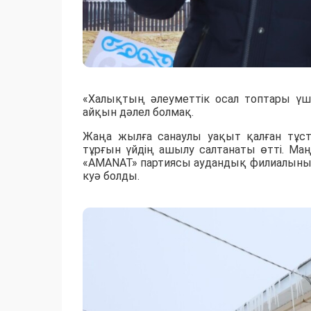
«Халықтың әлеуметтік осал топтары үші
айқын дәлел болмақ.
Жаңа жылға санаулы уақыт қалған тұст
тұрғын үйдің ашылу салтанаты өтті. Маң
«AMANAT» партиясы аудандық филиалын
куә болды.