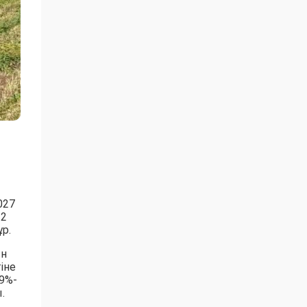
027
 2
р.
ын
іне
9%-
.