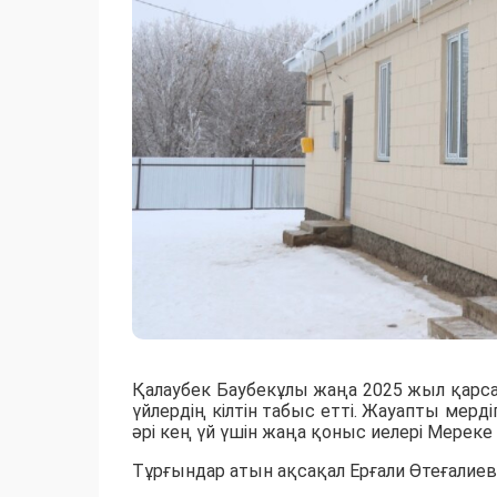
Қалаубек Баубекұлы жаңа 2025 жыл қарс
үйлердің кілтін табыс етті. Жауапты мер
әрі кең үй үшін жаңа қоныс иелері Мерек
Тұрғындар атын ақсақал Ерғали Өтеғалиев 