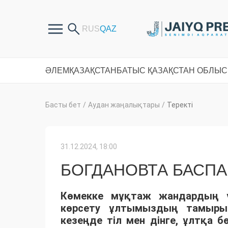
ӘЛЕМ
ҚАЗАҚСТАН
БАТЫС ҚАЗАҚСТАН ОБЛЫ
Басты бет
/
Аудан жаңалықтары
/
Теректі
31.12.2024, 18:00
БОГДАНОВТА БАСПА
Көмекке мұқтаж жандардың ү
көрсету ұлтымыздың тамырын
кезеңде тіл мен дінге, ұлтқа б