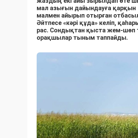
жаздың екі айы зырылдап өте 
мал азығын дайындауға қарқын 
малмен айырып отырған отбасыла
Әйтпесе «кәрі құда» келіп, қаһ
рас. Сондықтан қыста жем-шөп 
орақшылар тыным таппайды.