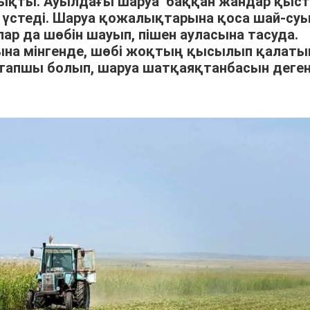
шықты. Ауылдағы шаруа баққан жандар қыс
үстеді. Шаруа қожалықтарына қоса шай-су
р да шөбін шауып, пішен ауласына тасуда.
арына мінгенде, шөбі жоқтың қысылып қалат
тапшы болып, шаруа шатқаяқтанбасын деге