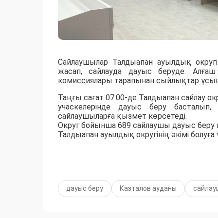
Сайлаушылар Талдыапан ауылдық округін
жасап, сайлауда дауыс беруде. Алғаш
комиссиялары тарапынан сыйлықтар ұсыны
Таңғы сағат 07.00-де Талдыапан сайлау ок
учаскелерінде дауыс беру басталып, 
сайлаушыларға қызмет көрсетеді.
Округ бойынша 689 сайлаушы дауыс беру 
Талдыапан ауылдық округінің әкімі болуға ү
дауыс беру
Казталов ауданы
сайлау