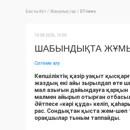
Басты бет
/
Жаңалықтар
/
07 news
10.08.2026, 10:00
ШАБЫНДЫҚТА ЖҰМЫ
Сілтеме алу
Көпшіліктің қазір уақыт қысқарғ
жаздың екі айы зырылдап өте 
мал азығын дайындауға қарқын 
малмен айырып отырған отбасыла
Әйтпесе «кәрі құда» келіп, қаһ
рас. Сондықтан қыста жем-шөп 
орақшылар тыным таппайды.