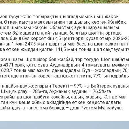
мол түсуі және топырақтың ылғалдылығының жақсы
н. Өткен қыста мал азығынан тапшылық көрген Жәнібек,
да шөп шығымы жақсы. Облыстық ауыл шаруашылығы
стем Зұлқашевтың айтуынша, былтыр шөптің орташа
олса, биыл бұл көрсеткіш 4,5 центнерді құрап отыр. 2026-2
нған 1 млн 247,3 мың шартты мал басына шөп қажеттілігі
қа өткен жылдан қалған 141,5 мың тонна шөп сақтаулы тұ
зған шағы. Шөпшілер бел жазбай, тер төгуде. Шөп шабат
а 4371 орақ қатысуда. Аудандардың 4 тамыздағы мәлімет
628,7 тонна мал азығы дайындалды. Бұл – жоспардың 70,
птегенде аталған көрсеткіш қажеттіліктің 77%-ын құрайды
ғын дайындау жоспарын Теректі – 97%-ға, Бәйтерек ауданы
а, Шыңғырлау – 78%-ға, Ақжайық ауданы – 76,5%-ға
 Ауа райы да шөп шабуға қолайлы, ашық-жарық. Әлі де мал
тан күні кеше облыс әкімдігінде өткен кеңесте алдағы
ындауға тапсырма берілді, – деді Рүстем Мүлкәйұлы.