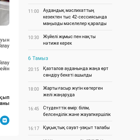
Аудандық мәслихаттың
11:00
кезектен тыс 42-сессиясында
маңызды мәселелер қаралды
Жүйелі жұмыс пен нақты
10:30
ауын
нәтиже керек
йлау
6 Тамыз
йлау
ейін
Қазталов ауданында жаңа өрт
20:15
сөндіру бекеті ашылды
Жарты ғасыр жүгін көтерген
18:00
желі жаңаруда
қып
даны
Студенттік өмір: білім,
16:45
белсенділік және жауапкершілік
Құқықтық сауат-уақыт талабы
16:17