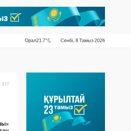
Орал
21.7°
Сенбі, 8 Тамыз 2026
 377
лы»
ған