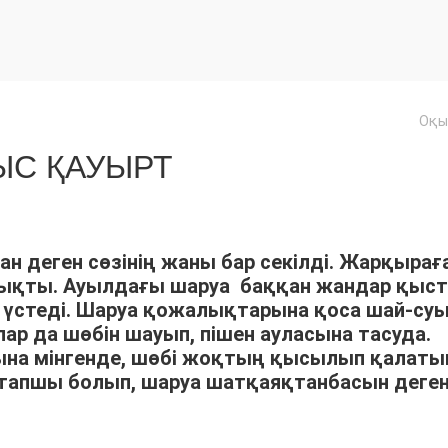
Оқы
С ҚАУЫРТ
ан деген сөзінің жаны бар секілді. Жарқырағ
шықты. Ауылдағы шаруа баққан жандар қыс
үстеді. Шаруа қожалықтарына қоса шай-су
р да шөбін шауып, пішен ауласына тасуда.
арына мінгенде, шөбі жоқтың қысылып қалат
тапшы болып, шаруа шатқаяқтанбасын деге