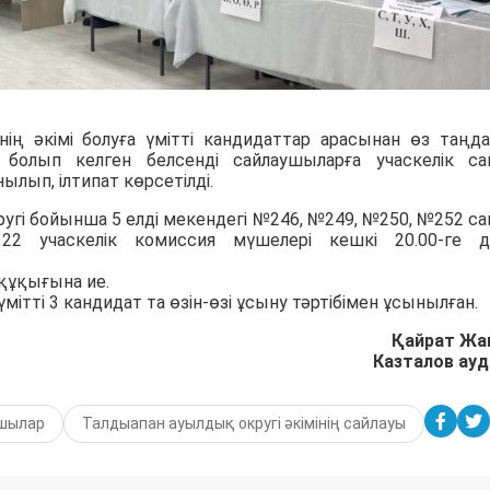
ің әкімі болуға үмітті кандидаттар арасынан өз таңд
 болып келген белсенді сайлаушыларға учаскелік са
лып, ілтипат көрсетілді.
ругі бойынша 5 елді мекендегі №246, №249, №250, №252 са
22 учаскелік комиссия мүшелері кешкі 20.00-ге д
құқығына ие.
мітті 3 кандидат та өзін-өзі ұсыну тәртібімен ұсынылған.
Қайрат Жа
Казталов ау
шылар
Талдыапан ауылдық округі әкімінің сайлауы