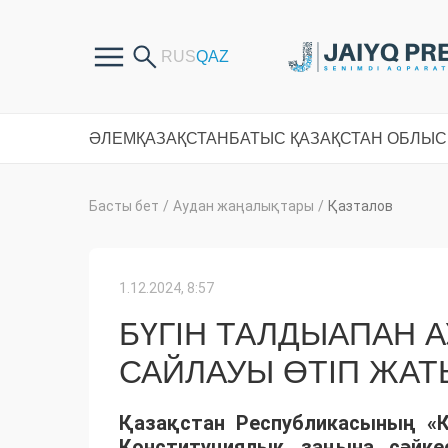
ӘЛЕМ
ҚАЗАҚСТАН
БАТЫС ҚАЗАҚСТАН ОБЛЫ
Басты бет
/
Аудан жаңалықтары
/
Қазталов
1.12.2024, 8:57
БҮГІН ТАЛДЫАПАН А
САЙЛАУЫ ӨТІП ЖАТ
Қазақстан Республикасының «Қ
Конституциялық заңына сәйкес