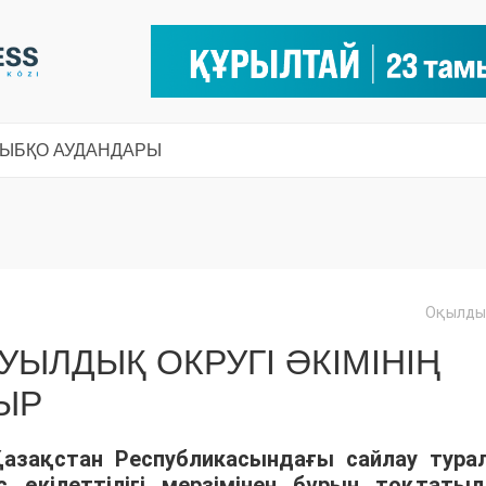
СЫ
БҚО АУДАНДАРЫ
Оқылды:
УЫЛДЫҚ ОКРУГІ ӘКІМІНІҢ
ЫР
азақстан Республикасындағы сайлау тура
 өкілеттілігі мерзімінен бұрын тоқтатыл