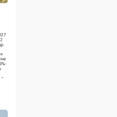
027
 2
р.
ын
іне
9%-
.
 –