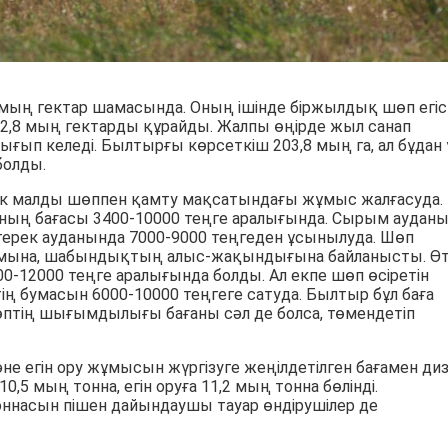
мың гектар шамасында. Оның ішінде біржылдық шөп егіст
2,8 мың гектарды құрайды. Жалпы өңірде жыл санап
ғып келеді. Былтырғы көрсеткіш 203,8 мың га, ал бұдан
болды.
ік малды шөппен қамту мақсатындағы жұмыс жалғасуда.
ның бағасы 3400-10000 теңге аралығында. Сырым аудан
йтерек ауданында 7000-9000 теңгеден ұсынылуда. Шөп
ымына, шабындықтың алыс-жақындығына байланысты. Ө
12000 теңге аралығында болды. Ал екпе шөп өсіретін
ң бумасын 6000-10000 теңгеге сатуда. Былтыр бұл баға
өптің шығымдылығы бағаны сәл де болса, төмендетіп
е егін ору жұмысын жүргізуге жеңілдетілген бағамен ди
,5 мың тонна, егін оруға 11,2 мың тонна бөлінді.
оннасын пішен дайындаушы тауар өндірушілер де