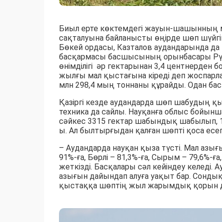
Биыл ерте көктемдегі жауын-шашынның 
сақталуына байланысты өңірде шөп шүйгі
Бөкей ордасы, Казталов аудандарында 
басқармасы басшысының орынбасары Рү
өнімділігі әр гектарынан 3,4 центнерден б
жылғы мал қыстағына кіреді деп жоспарла
млн 298,4 мың тоннаны құрайды. Одан бас
Қазіргі кезде аудандарда шөп шабудың қы
техника да сайлы. Науқанға облыс бойынш
сәйкес 3315 гектар шабындық шабылып, 1
ы. Ал былтырғыдан қалған шөпті қоса есе
– Аудандарда науқан қыза түсті. Мал азы
91%-ға, Бөрлі – 81,3%-ға, Сырым – 79,6%-ғ
жеткізді. Басқалары сәл кейіндеу келеді.
азығын дайындап алуға уақыт бар. Сондық
қыстаққа шөптің жыл жарымдық қорын дай