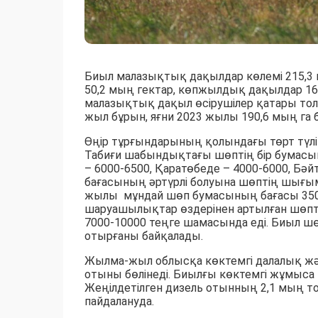
Биыл малазықтық дақылдар көлемі 215,3 
50,2 мың гектар, көпжылдық дақылдар 16
малазықтық дақыл өсірушілер қатары толы
жыл бұрын, яғни 2023 жылы 190,6 мың га 
Өңір тұрғындарының қолындағы төрт түл
Табиғи шабындықтағы шөптің бір бумасы
– 6000-6500, Қаратөбеде – 4000-6000, Бә
бағасының әртүрлі болуына шөптің шығ
жылы мұндай шөп бумасының бағасы 3500-
шаруашылықтар өздерінен артылған шөпті
7000-10000 теңге шамасында еді. Биыл ш
отырғаны байқалады.
Жылма-жыл облысқа көктемгі далалық жән
отыны бөлінеді. Биылғы көктемгі жұмыса 10
Жеңілдетілген дизель отынның 2,1 мың т
пайдалануда.