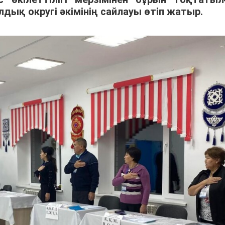
дық округі әкімінің сайлауы өтіп жатыр.