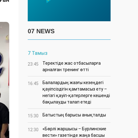
07 NEWS
7 Тамыз
​Теректіде жас отбасыларға
23:45
арналған тренинг өтті
Балалардың жазғы кезеңдегі
16:45
қауіпсіздігін қамтамасыз ету –
негізгі қауіп-қатерлерге кешенді
бақылауды талап етеді
Батыстың барысы анықталды
15:30
«Бөрлі жаршысы – Бурлинские
12:30
вести» газетінде жаңа басшы