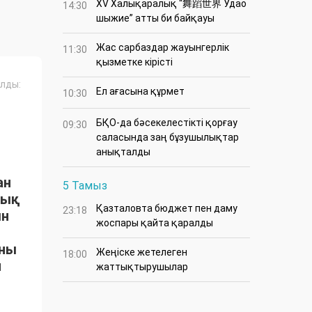
XV Халықаралық “舞蹈世界 Удао
14:30
шыжие” атты би байқауы
Жас сарбаздар жауынгерлік
11:30
қызметке кірісті
лды:
Ел ағасына құрмет
10:30
БҚО-да бәсекелестікті қорғау
09:30
саласында заң бұзушылықтар
анықталды
ан
5 Тамыз
тық
Қазталовта бюджет пен даму
23:18
ын
жоспары қайта қаралды
ыны
Жеңіске жетелеген
18:00
н
жаттықтырушылар