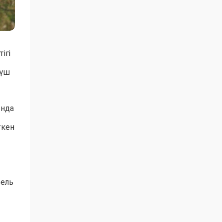
ігі
 үш
ында
ткен
зель