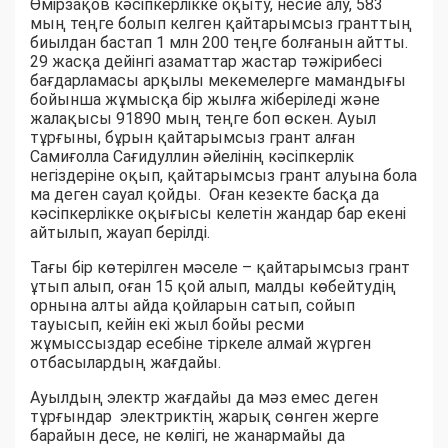
Өмірзақов кәсіпкерлікке оқыту, несие алу, 583
мың теңге болып келген қайтарымсыз гранттың
биылдан бастап 1 млн 200 теңге болғанын айтты.
29 жасқа дейінгі азаматтар жастар тәжірибесі
бағдарламасы арқылы мекемелерге мамандығы
бойынша жұмысқа бір жылға жіберіледі және
жалақысы 91890 мың теңге боп өскен. Ауыл
тұрғыны, бұрын қайтарымсыз грант алған
Самиғолла Сағидуллин әйелінің кәсіпкерлік
негіздеріне оқып, қайтарымсыз грант алуына бола
ма деген сауал қойды. Оған кезекте басқа да
кәсіпкерлікке оқығысы келетін жандар бар екені
айтылып, жауап берілді.
Тағы бір көтерілген мәселе – қайтарымсыз грант
ұтып алып, оған 15 қой алып, малды көбейтудің
орнына алты айда қойларын сатып, сойып
тауысып, кейін екі жыл бойы ресми
жұмыссыздар есебіне тіркеле алмай жүрген
отбасылардың жағдайы.
Ауылдың электр жағдайы да мәз емес деген
тұрғындар электриктің жарық сөнген жерге
барайын десе, не көлігі, не жанармайы да