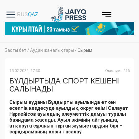
Басты бет
/
Аудан жаңалықтары
/
Сырым
15.02.2022, 17:30
Оқылды: 416
БҰЛДЫРТЫДА СПОРТ КЕШЕНІ
САЛЫНАДЫ
Сырым ауданы Бұлдырты ауылында өткен
есептік кездесуде ауылдық округ әкімі Салауат
Нұрпейісов ауылдың әлеуметтік дамуы туралы
баяндама жасады. Ауыл әкімінің айтуынша,
атқаруға сұранып тұрған жұмыстардың бірі –
сарқыраманың көзін тазалау.