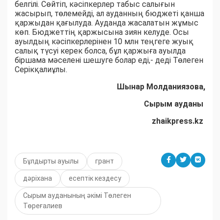
белгілі. Сөйтіп, кәсіпкерлер табыс салығын
жасырып, төлемейді, ал ауданның бюджеті қанша
қаржыдан қағылуда. Ауданда жасалатын жұмыс
көп. Бюджеттің қаржысына зиян келуде. Осы
ауылдың кәсіпкерлерінен 10 млн теңгеге жуық
салық түсуі керек болса, бұл қаржыға ауылда
біршама мәселені шешуге болар еді,- деді Төлеген
Серікқалиұлы.
Шынар Молданиязова,
Сырым ауданы
zhaikpress.kz
Бұлдырты ауылы
грант
дәріхана
есептік кездесу
Сырым ауданының әкімі Төлеген
Төреғалиев