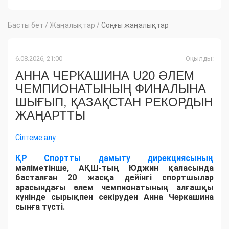
Басты бет
/
Жаңалықтар
/
Соңғы жаңалықтар
6.08.2026, 21:00
Оқылды:
АННА ЧЕРКАШИНА U20 ӘЛЕМ
ЧЕМПИОНАТЫНЫҢ ФИНАЛЫНА
ШЫҒЫП, ҚАЗАҚСТАН РЕКОРДЫН
ЖАҢАРТТЫ
Сілтеме алу
ҚР Спортты дамыту дирекциясының
мәліметінше, АҚШ-тың Юджин қаласында
басталған 20 жасқа дейінгі спортшылар
арасындағы әлем чемпионатының алғашқы
күнінде сырықпен секіруден Анна Черкашина
сынға түсті.