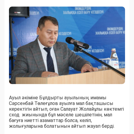
Ауыл әкіміне Бұлдырты ауылының имамы
Сәрсенбай Төлеғұлов ауылға мал бақташысы
керектігін айтып, оған Салауат Жолайұлы көктемгі
сход жиынында бұл мәселе шешілетінін, мал
бағуға ниетті азаматтар болса, келіп,
жолығуларына болатынын айтып жауап берді.