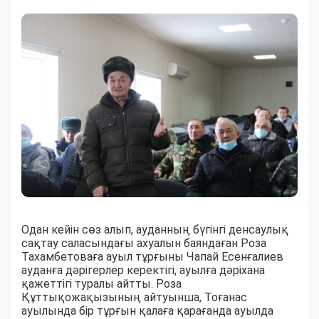
Одан кейін сөз алып, ауданның бүгінгі денсаулық
сақтау саласындағы ахуалын баяндаған Роза
Тахамбетоваға ауыл тұрғыны Чапай Есенғалиев
ауданға дәрігерлер керектігі, ауылға дәріхана
қажеттігі туралы айтты. Роза
Құттықожақызының айтуынша, Тоғанас
ауылында бір тұрғын қалаға қарағанда ауылда