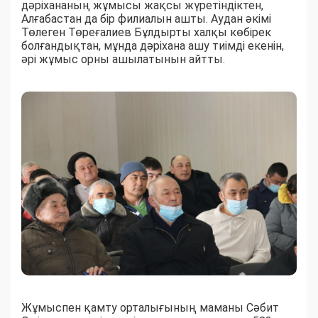
дәріхананың жұмысы жақсы жүретіндіктен,
Алғабастан да бір филиалын ашты. Аудан әкімі
Төлеген Төреғалиев Бұлдырты халқы көбірек
болғандықтан, мұнда дәріхана ашу тиімді екенін,
әрі жұмыс орны ашылатынын айтты.
Жұмыспен қамту орталығының маманы Сәбит