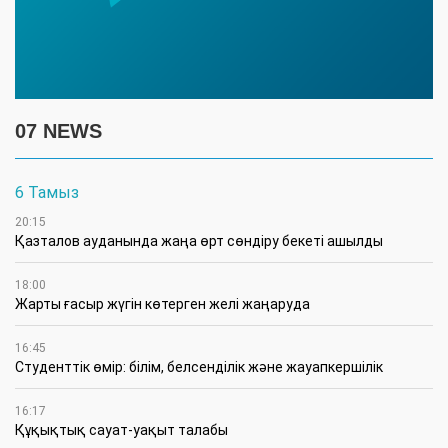
07 NEWS
6 Тамыз
20:15
Қазталов ауданында жаңа өрт сөндіру бекеті ашылды
18:00
Жарты ғасыр жүгін көтерген желі жаңаруда
16:45
Студенттік өмір: білім, белсенділік және жауапкершілік
16:17
Құқықтық сауат-уақыт талабы