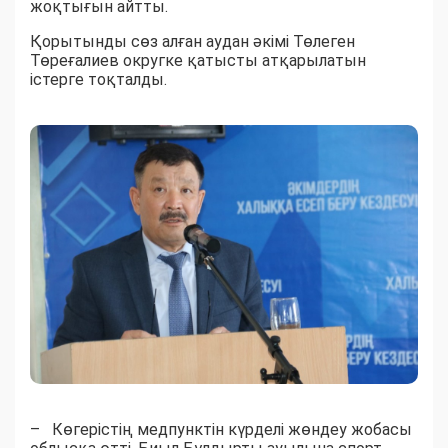
жоқтығын айтты.
Қорытынды сөз алған аудан әкімі Төлеген
Төреғалиев округке қатысты атқарылатын
істерге тоқталды.
– Көгерістің медпунктін күрделі жөндеу жобасы