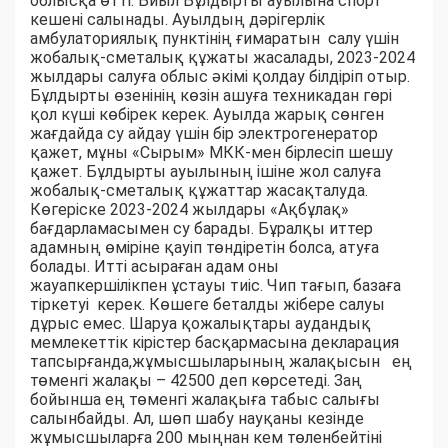
облысқа өтті. Биыл Бұлдырты ауылына спорт
кешені салынады. Ауылдың дәрігерлік
амбулаториялық пунктінің ғимаратын салу үшін
жобалық-сметалық құжаты жасалады, 2023-2024
жылдары салуға облыс әкімі қолдау білдіріп отыр.
Бұлдырты өзенінің көзін ашуға техникадан гөрі
қол күші көбірек керек. Ауылда жарық сөнген
жағдайда су айдау үшін бір электрогенератор
қажет, мұны «Сырым» МКК-мен бірлесіп шешу
қажет. Бұлдырты ауылының ішіне жол салуға
жобалық-сметалық құжаттар жасақталуда.
Көгеріске 2023-2024 жылдары «Ақбұлақ»
бағдарламасымен су барады. Бұралқы иттер
адамның өміріне қауіп төндіретін болса, атуға
болады. Итті асыраған адам оны
жауапкершілікпен ұстауы тиіс. Чип тағып, базаға
тіркетуі керек. Көшеге беталды жібере салуы
дұрыс емес. Шаруа қожалықтары аудандық
мемлекеттік кірістер басқармасына декларация
тапсырғанда,жұмысшыларының жалақысын ең
төменгі жалақы – 42500 деп көрсетеді. Заң
бойынша ең төменгі жалақыға табыс салығы
салынбайды. Ал, шөп шабу науқаны кезінде
жұмысшыларға 200 мыңнан кем төленбейтіні