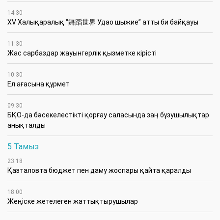
14:30
XV Халықаралық “舞蹈世界 Удао шыжие” атты би байқауы
11:30
Жас сарбаздар жауынгерлік қызметке кірісті
10:30
Ел ағасына құрмет
09:30
БҚО-да бәсекелестікті қорғау саласында заң бұзушылықтар
анықталды
5 Тамыз
23:18
Қазталовта бюджет пен даму жоспары қайта қаралды
18:00
Жеңіске жетелеген жаттықтырушылар