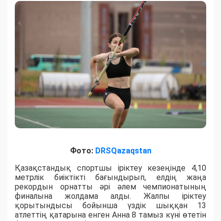
Фото:
DRSQazaqstan
Қазақстандық спортшы іріктеу кезеңінде 4,10
метрлік биіктікті бағындырып, елдің жаңа
рекордын орнатты әрі әлем чемпионатының
финалына жолдама алды. Жалпы іріктеу
қорытындысы бойынша үздік шыққан 13
атлеттің қатарына енген Анна 8 тамыз күні өтетін