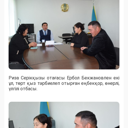
Риза Серікқызы отағасы Ербол Бекжановпен екі
ұл, төрт қыз тәрбиелеп отырған еңбекқор, өнерлі,
үлгілі отбасы.