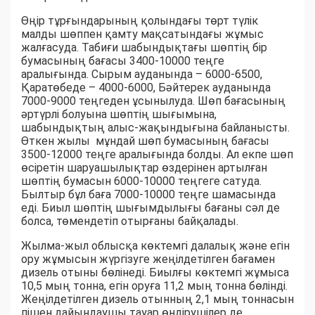
Өңір тұрғындарының қолындағы төрт түлік
малды шөппен қамту мақсатындағы жұмыс
жалғасуда. Табиғи шабындықтағы шөптің бір
бумасының бағасы 3400-10000 теңге
аралығында. Сырым ауданында – 6000-6500,
Қаратөбеде – 4000-6000, Бәйтерек ауданында
7000-9000 теңгеден ұсынылуда. Шөп бағасының
әртүрлі болуына шөптің шығымына,
шабындықтың алыс-жақындығына байланысты.
Өткен жылы мұндай шөп бумасының бағасы
3500-12000 теңге аралығында болды. Ал екпе шөп
өсіретін шаруашылықтар өздерінен артылған
шөптің бумасын 6000-10000 теңгеге сатуда.
Былтыр бұл баға 7000-10000 теңге шамасында
еді. Биыл шөптің шығымдылығы бағаны сәл де
болса, төмендетіп отырғаны байқалады.
Жылма-жыл облысқа көктемгі далалық және егін
ору жұмысын жүргізуге жеңілдетілген бағамен
дизель отыны бөлінеді. Биылғы көктемгі жұмыса
10,5 мың тонна, егін оруға 11,2 мың тонна бөлінді.
Жеңілдетілген дизель отынның 2,1 мың тоннасын
пішен дайындаушы тауар өндірушілер де