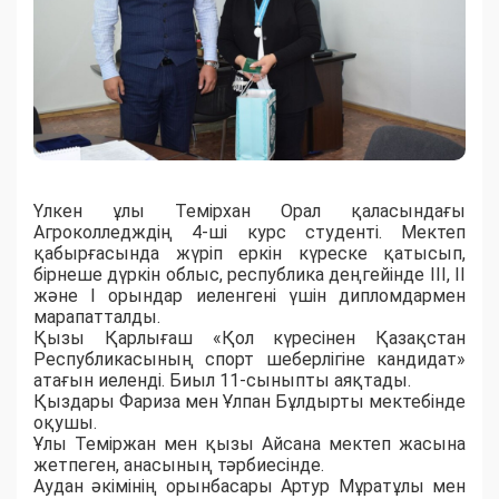
Үлкен ұлы Темірхан Орал қаласындағы
Агроколледждің 4-ші курс студенті. Мектеп
қабырғасында жүріп еркін күреске қатысып,
бірнеше дүркін облыс, республика деңгейінде ІІІ, ІІ
және І орындар иеленгені үшін дипломдармен
марапатталды.​
Қызы Қарлығаш «Қол күресінен Қазақстан
Республикасының спорт шеберлігіне кандидат»
атағын иеленді. Биыл 11-сыныпты аяқтады.​
Қыздары Фариза мен Ұлпан Бұлдырты мектебінде
оқушы.​
Ұлы Теміржан мен қызы Айсана мектеп жасына
жетпеген, анасының тәрбиесінде.
Аудан әкімінің орынбасары Артур Мұратұлы мен