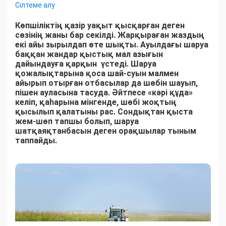
Сілтеме алу
Көпшіліктің қазір уақыт қысқарған деген
сөзінің жаны бар секілді. Жарқыраған жаздың
екі айы зырылдап өте шықты. Ауылдағы шаруа
баққан жандар қыстық мал азығын
дайындауға қарқын үстеді. Шаруа
қожалықтарына қоса шай-суын малмен
айырып отырған отбасылар да шөбін шауып,
пішен ауласына тасуда. Әйтпесе «кәрі құда»
келіп, қаһарына мінгенде, шөбі жоқтың
қысылып қалатыны рас. Сондықтан қыста
жем-шөп тапшы болып, шаруа
шатқаяқтанбасын деген орақшылар тыным
таппайды.