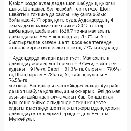
Қазіргі кезде аудандарда шөп шабудың қызған
шағы. Шөпшілер бел жазбай, тер төгуде. Шөп
шабатын техника да сайлы. Науқанға облыс
бойынша 4371 орақ қатысуда. Аудандардың 4
тамыздағы мәліметіне сәйкес 3315 гектар
шабындық шабылып, 1628,7 тонна мал азығы
дайындалды. Бұл – жоспардың 70,9%-ы. Ал
былтырғыдан қалған шөпті қоса есептегенде
аталған көрсеткіш қажеттіліктің 77%-ын құрайды.
– Аудандарда науқан қыза түсті. Мал азығын
дайындау жоспарын Теректі – 97%-ға, Бәйтерек
ауданы – 91%-ға, Бөрлі – 81,3%-ға, Сырым – 79,6%-
ға, Шыңғырлау – 78%-ға, Ақжайық ауданы –
76,5%-ға
жеткізді. Басқалары сәл кейіндеу келеді. Ауа райы
да шөп шабуға қолайлы, ашық-жарық. Әлі де мал
азығын дайындап алуға уақыт бар. Сондықтан
күні кеше облыс әкімдігінде өткен кеңесте
алдағы қыстаққа шөптің жыл жарымдық қорын
дайындауға тапсырма берілді, – деді Рүстем
Мүлкәйұлы.