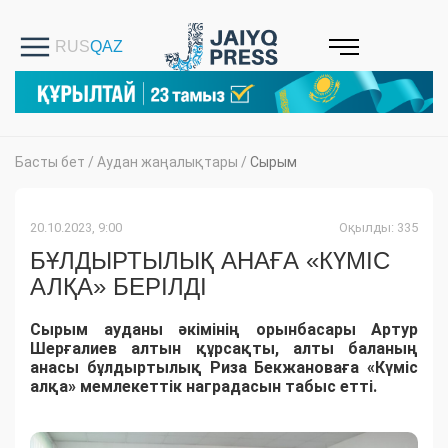
Басты бет
/
Аудан жаңалықтары
/
Сырым
20.10.2023, 9:00
Оқылды: 335
БҰЛДЫРТЫЛЫҚ АНАҒА «КҮМІС
АЛҚА» БЕРІЛДІ
Сырым ауданы әкімінің орынбасары Артур
Шерғалиев алтын құрсақты, алты баланың
анасы бұлдыртылық Риза Бекжановаға «Күміс
алқа» мемлекеттік наградасын табыс етті.​