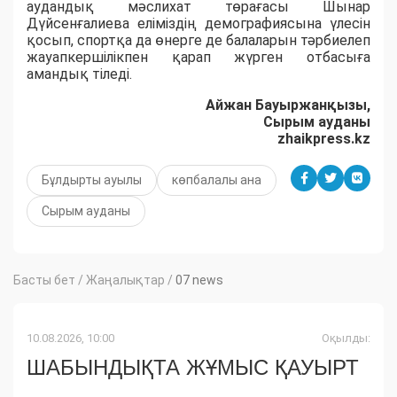
аудандық мәслихат төрағасы Шынар
Дүйсенғалиева еліміздің демографиясына үлесін
қосып, спортқа да өнерге де балаларын тәрбиелеп
жауапкершілікпен қарап жүрген отбасыға
амандық тіледі.
Айжан Бауыржанқызы,
Сырым ауданы
zhaikpress.kz
Бұлдырты ауылы
көпбалалы ана
Сырым ауданы
Басты бет
/
Жаңалықтар
/
07 news
10.08.2026, 10:00
Оқылды:
ШАБЫНДЫҚТА ЖҰМЫС ҚАУЫРТ