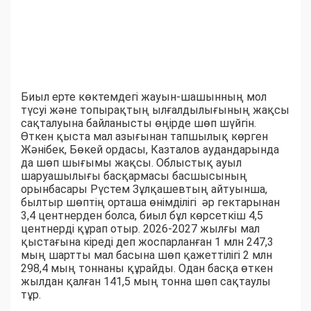
Биыл ерте көктемдегі жауын-шашынның мол
түсуі және топырақтың ылғалдылығының жақсы
сақталуына байланысты өңірде шөп шүйгін.
Өткен қыста мал азығынан тапшылық көрген
Жәнібек, Бөкей ордасы, Казталов аудандарында
да шөп шығымы жақсы. Облыстық ауыл
шаруашылығы басқармасы басшысының
орынбасары Рүстем Зұлқашевтың айтуынша,
былтыр шөптің орташа өнімділігі әр гектарынан
3,4 центнерден болса, биыл бұл көрсеткіш 4,5
центнерді құрап отыр. 2026-2027 жылғы мал
қыстағына кіреді деп жоспарланған 1 млн 247,3
мың шартты мал басына шөп қажеттілігі 2 млн
298,4 мың тоннаны құрайды. Одан басқа өткен
жылдан қалған 141,5 мың тонна шөп сақтаулы
тұр.