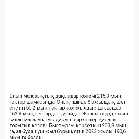
Биыл малазықтық дақылдар көлемі 215,3 мың
гектар шамасында. Оның ішінде біржылдық шөп
егістігі 50,2 мың гектар, көпжылдық дақылдар
162,8 мың гектарды құрайды. Жалпы өңірде жыл
санап малазықтық дақыл өсірушілер қатары
толығып келеді. Былтырғы көрсеткіш 203,8 мың
га, ал бұдан үш жыл бұрын, яғни 2023 жылы 190,6
мың га болды.