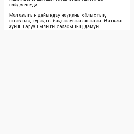
пайдалануда.
Мал азығын дайындау науқаны облыстық
штабтың тұрақты бақылауына алынған. Өйткені
ауыл шаруашылығы саласының дамуы
шаруалардың еңбек нәтижесіне байланысты
екені белгілі. Ауыл-аудандар биыл мал азығынан
тапшылық көрмейтін сыңайлы. Шөпшілердің
жем-шөп дайындау қарқыны соны аңғартқандай.
Қара суық күзге дейін бір жылдық емес, жыл
жарымдық шөп қоры дайын боларына сенім бар.
Серік БЕКСЕЙІТОВ,
Шыңғырлау ауданы Ақтау ауылдық округіндегі
«Азат» шаруа қожалығының жетекшісі:
– Биылғы қыстаққа 300 бас ірі қара, 500 уақ
жандық, 100 жылқы малына 3000 бума шөп
дайындауымыз керек. Шөптің шығымы әр
гектарына 10 центнерден шабылуда. Шүйгін шөпті
артығымен дайындауға бел байладық. Техника
сайлы, төрт тракторшы шабындықта еңбек
көрігін қыздыруда. Қазірдің өзінде шаруаны