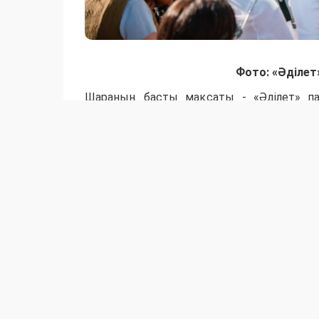
Фото: «Әділет
Шараның басты мақсаты - «Әділет» па
бағыттарын түсіндіру және еңбек ұжымым
Жиынды ашқан өңірлік штаб басшысы Б
тікелей кездесіп, пікір алысудың маңызд
ұсынды.