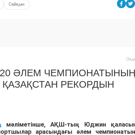
Сайқын
Оқы
U20 ӘЛЕМ ЧЕМПИОНАТЫНЫ
 ҚАЗАҚСТАН РЕКОРДЫН
мәліметінше, АҚШ-тың Юджин қаласы
ң
спортшылар арасындағы әлем чемпионаты