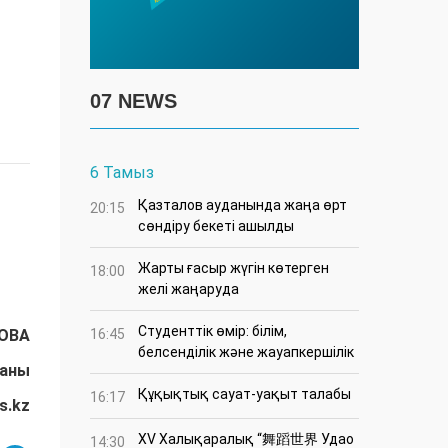
07 NEWS
6 Тамыз
Қазталов ауданында жаңа өрт
20:15
сөндіру бекеті ашылды
Жарты ғасыр жүгін көтерген
18:00
желі жаңаруда
Студенттік өмір: білім,
ОВА
16:45
белсенділік және жауапкершілік
даны
Құқықтық сауат-уақыт талабы
16:17
s.kz
XV Халықаралық “舞蹈世界 Удао
14:30