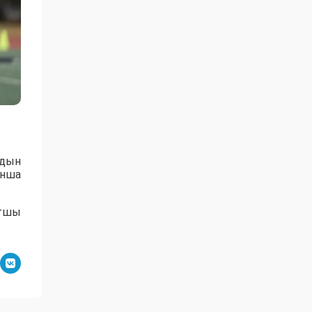
рдын
ынша
ртшы