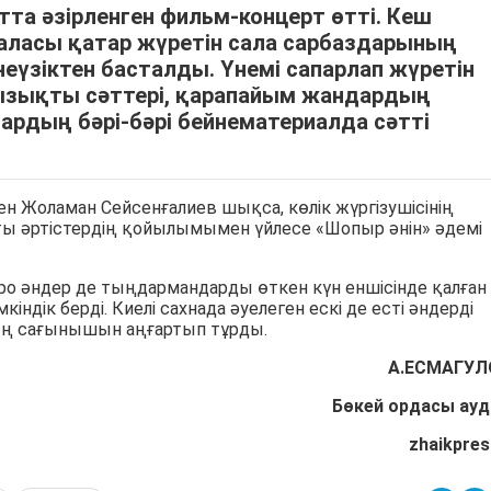
а әзірленген фильм-концерт өтті. Кеш
асы қатар жүретін сала сарбаздарының
йнеүзіктен басталды. Үнемі сапарлап жүретін
ызықты сәттері, қарапайым жандардың
рдың бәрі-бәрі бейнематериалда сәтті
ен Жоламан Сейсенғалиев шықса, көлік жүргізушісінің
ы әртістердің қойылымымен үйлесе «Шопыр әнін» әдемі
о әндер де тыңдармандарды өткен күн еншісінде қалған
кіндік берді. Киелі сахнада әуелеген ескі де есті әндерді
 сағынышын аңғартып тұрды.
А.ЕСМАГУЛ
Бөкей ордасы ау
zhaikpres