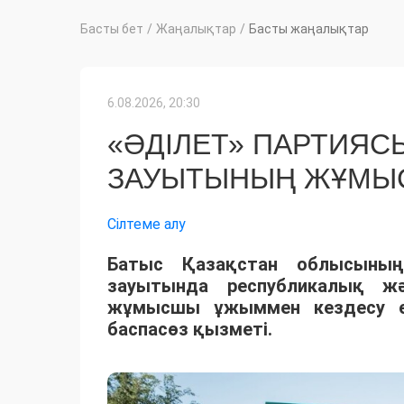
Басты бет
/
Жаңалықтар
/
Басты жаңалықтар
6.08.2026, 20:30
«ӘДІЛЕТ» ПАРТИЯС
ЗАУЫТЫНЫҢ ЖҰМЫ
Сілтеме алу
Батыс Қазақстан облысының
зауытында республикалық жә
жұмысшы ұжыммен кездесу өт
баспасөз қызметі.