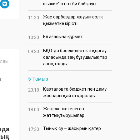
шыжие” атты би байқауы
Жас сарбаздар жауынгерлік
11:30
қызметке кірісті
Ел ағасына құрмет
10:30
БҚО-да бәсекелестікті қорғау
09:30
саласында заң бұзушылықтар
лды:
анықталды
Ң
5 Тамыз
Қазталовта бюджет пен даму
23:18
жоспары қайта қаралды
Жеңіске жетелеген
18:00
жаттықтырушылар
нда
Тынық су – жасырын қатер
17:30
ның