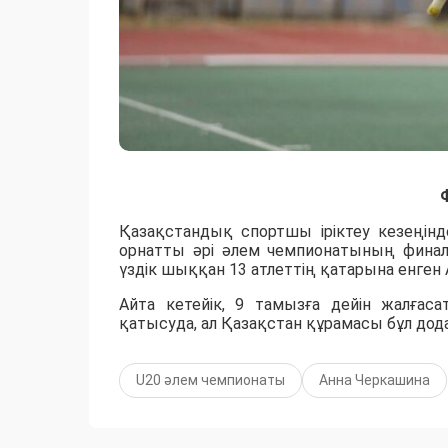
Қазақстандық спортшы іріктеу кезеңінд
орнатты әрі әлем чемпионатының фина
үздік шыққан 13 атлеттің қатарына енген
Айта кетейік, 9 тамызға дейін жалға
қатысуда, ал Қазақстан құрамасы бұл дода
U20 әлем чемпионаты
Анна Черкашина