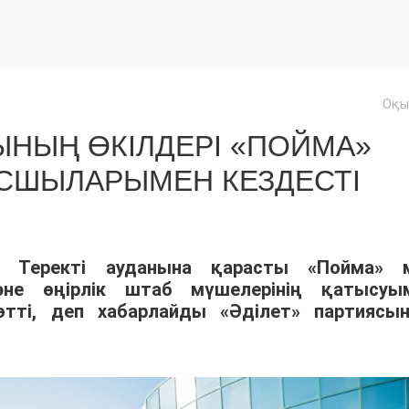
Оқы
ЫНЫҢ ӨКІЛДЕРІ «ПОЙМА»
СШЫЛАРЫМЕН КЕЗДЕСТІ
 Теректі ауданына қарасты «Пойма» 
не өңірлік штаб мүшелерінің қатысуы
ті, деп хабарлайды «Әділет» партиясы