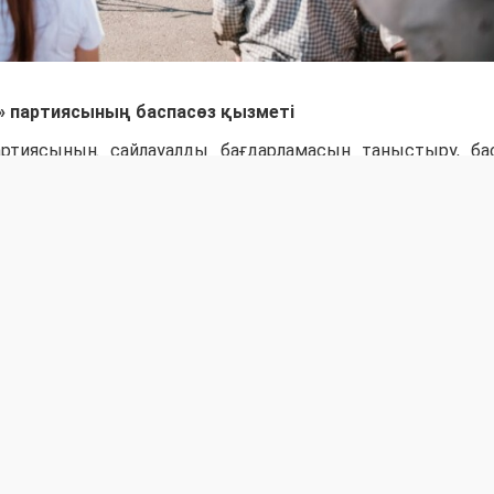
» партиясының баспасөз қызметі
ртиясының сайлауалды бағдарламасын таныстыру, б
ен бетпе-бет ашық сұхбат құру.
ауржан Бектұрған тұрғындармен және еңбек ұжымдар
ылығына тоқталып, сөз кезегін республикалық штаб өкілде