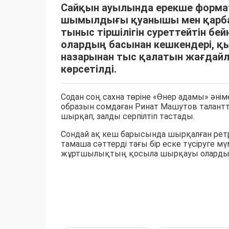
Сайқын ауылында ерекше форматт
шымылдығы қуанышы мен қарбал
тыныс тіршілігін суреттейтін бе
олардың басынан кешкендері, қ
назарынан тыс қалатын жағдайла
көрсетілді.
Содан соң сахна төріне «Өнер адамы» әнім
образын сомдаған Ринат Машутов талантт
шырқап, залды серпілтіп тастады.
Сондай ақ кеш барысында шырқалған ретр
тамаша сәттерді тағы бір еске түсіруге мүм
жұртшылықтың қосыла шырқауы олардың