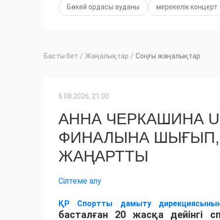
Бөкей ордасы ауданы
мерекелік концерт
Басты бет
/
Жаңалықтар
/
Соңғы жаңалықтар
6.08.2026, 21:00
АННА ЧЕРКАШИНА 
ФИНАЛЫНА ШЫҒЫП,
ЖАҢАРТТЫ
Сілтеме алу
ҚР Спортты дамыту дирекциясыны
басталған 20 жасқа дейінгі 