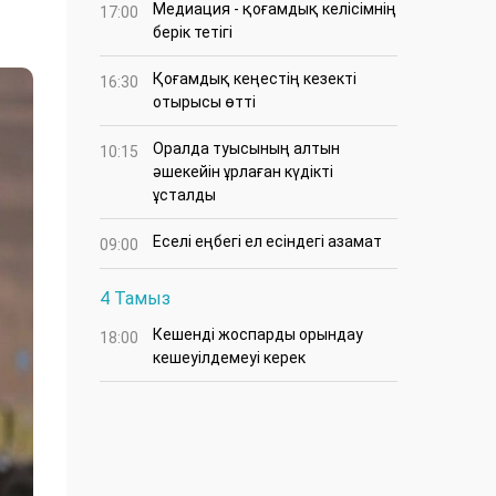
Медиация - қоғамдық келісімнің
17:00
берік тетігі
Қоғамдық кеңестің кезекті
16:30
отырысы өтті
Оралда туысының алтын
10:15
әшекейін ұрлаған күдікті
ұсталды
Еселі еңбегі ел есіндегі азамат
09:00
4 Тамыз
Кешенді жоспарды орындау
18:00
кешеуілдемеуі керек