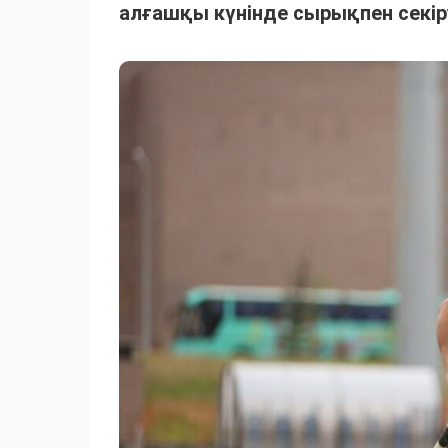
алғашқы күнінде сырықпен секір