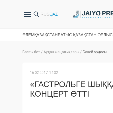
ӘЛЕМ
ҚАЗАҚСТАН
БАТЫС ҚАЗАҚСТАН ОБЛЫ
Басты бет
/
Аудан жаңалықтары
/
Бөкей ордасы
16.02.2017, 14:32
«ГАСТРОЛЬГЕ ШЫҚҚ
КОНЦЕРТ ӨТТІ