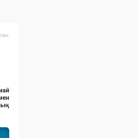
лды:
май
мен
ның