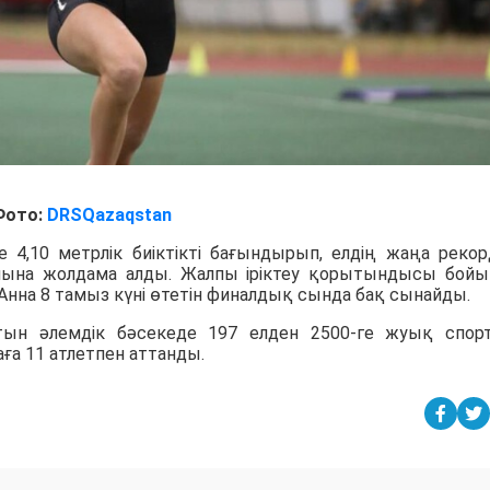
Фото:
DRSQazaqstan
е 4,10 метрлік биіктікті бағындырып, елдің жаңа реко
лына жолдама алды. Жалпы іріктеу қорытындысы бой
 Анна 8 тамыз күні өтетін финалдық сында бақ сынайды.
сатын әлемдік бәсекеде 197 елден 2500-ге жуық спо
ға 11 атлетпен аттанды.