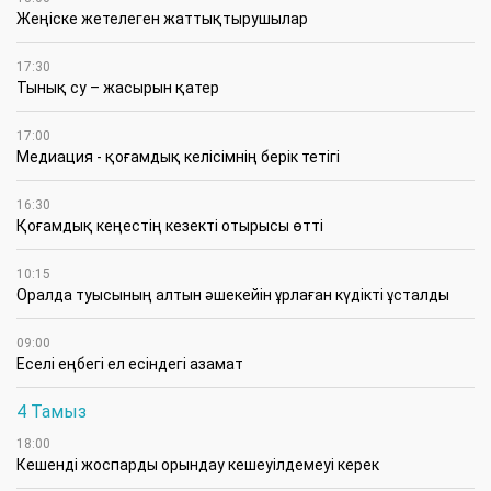
Жеңіске жетелеген жаттықтырушылар
17:30
Тынық су – жасырын қатер
17:00
Медиация - қоғамдық келісімнің берік тетігі
16:30
Қоғамдық кеңестің кезекті отырысы өтті
10:15
Оралда туысының алтын әшекейін ұрлаған күдікті ұсталды
09:00
Еселі еңбегі ел есіндегі азамат
4 Тамыз
18:00
Кешенді жоспарды орындау кешеуілдемеуі керек