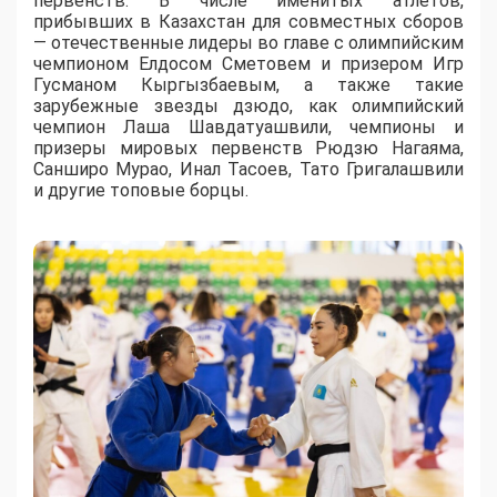
первенств. В числе именитых атлетов,
прибывших в Казахстан для совместных сборов
— отечественные лидеры во главе с олимпийским
чемпионом Елдосом Сметовем и призером Игр
Гусманом Кыргызбаевым, а также такие
зарубежные звезды дзюдо, как олимпийский
чемпион Лаша Шавдатуашвили, чемпионы и
призеры мировых первенств Рюдзю Нагаяма,
Санширо Мурао, Инал Тасоев, Тато Григалашвили
и другие топовые борцы.