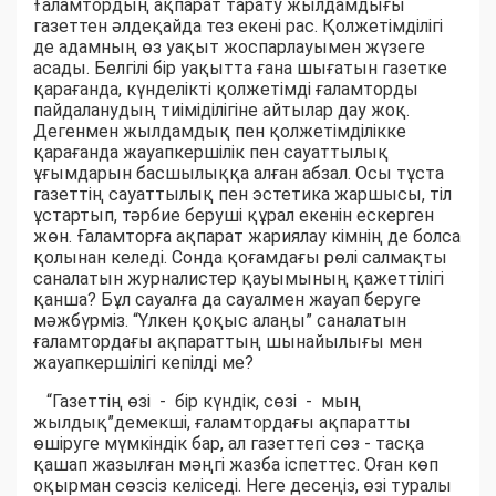
Ғаламтордың ақпарат тарату жылдамдығы
газеттен әлдеқайда тез екені рас. Қолжетімділігі
де адамның өз уақыт жоспарлауымен жүзеге
асады. Белгілі бір уақытта ғана шығатын газетке
қарағанда, күнделікті қолжетімді ғаламторды
пайдаланудың тиіміділігіне айтылар дау жоқ.
Дегенмен жылдамдық пен қолжетімділікке
қарағанда жауапкершілік пен сауаттылық
ұғымдарын басшылыққа алған абзал. Осы тұста
газеттің сауаттылық пен эстетика жаршысы, тіл
ұстартып, тәрбие беруші құрал екенін ескерген
жөн. Ғаламторға ақпарат жариялау кімнің де болса
қолынан келеді. Сонда қоғамдағы рөлі салмақты
саналатын журналистер қауымының қажеттілігі
қанша? Бұл сауалға да сауалмен жауап беруге
мәжбүрміз. “Үлкен қоқыс алаңы” саналатын
ғаламтордағы ақпараттың шынайылығы мен
жауапкершілігі кепілді ме?
“Газеттің өзі - бір күндік, сөзі -
мың
жылдық”демекші, ғаламтордағы ақпаратты
өшіруге мүмкіндік бар, ал газеттегі сөз - тасқа
қашап жазылған мәңгі жазба іспеттес. Оған көп
оқырман сөзсіз келіседі. Неге десеңіз, өзі туралы