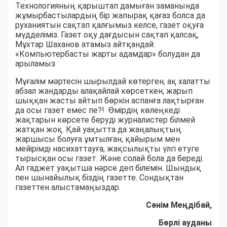
Технологияның қарыштап дамыған заманында
жұмырбастылардың бір жапырақ қағаз болса да
руханиятын сақтап қалғымыз келсе, газет оқуға
мүдделіміз. Газет оқу дағдысын сақтап қалсақ,
Мұхтар Шаханов атамыз айтқандай:
«Компьютербасты жарты адамдар» болудан да
арыламыз.
Мұғалім мәртесін шырылдай көтерген, ақ халатты
абзал жандарды алақайлай көрсеткен, жарып
шыққан жасты айтып бөркін аспанға лақтырған
да осы газет емес пе?! Өмірдің көлеңкеді
жақтарын көрсете беруді журналистер білмей
жатқан жоқ. Қай уақытта да жаңалықтың
жаршысы болуға ұмтылған, қайырым мен
мейірімді насихаттауға, жақсылықты үлгі етуге
тырысқан осы газет. Және солай бола да береді.
Ал гаджет уақытша нәрсе деп білемін. Шындық
пен шынайылық біздің газетте. Сондықтан
газеттен алыстамаңыздар.
Сәнім Меңдібай,
Бөрлі ауданы