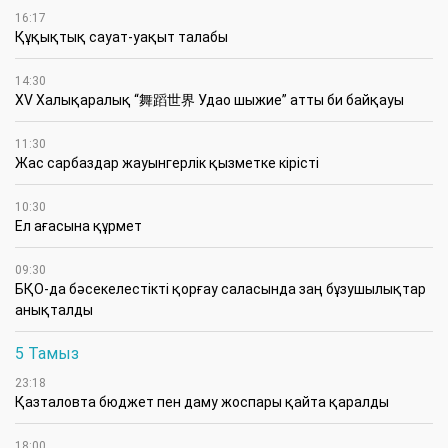
16:17
Құқықтық сауат-уақыт талабы
14:30
XV Халықаралық “舞蹈世界 Удао шыжие” атты би байқауы
11:30
Жас сарбаздар жауынгерлік қызметке кірісті
10:30
Ел ағасына құрмет
09:30
БҚО-да бәсекелестікті қорғау саласында заң бұзушылықтар
анықталды
5 Тамыз
23:18
Қазталовта бюджет пен даму жоспары қайта қаралды
18:00