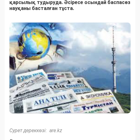
қарсылық тудыруда. Әсіресе осындай баспасөз
науқаны басталған тұста.
Сурет дереккөзі: are.kz