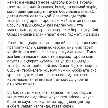
немесе өміріндегі есте қаларлық жайт туралы
газетке жариялай қалсақ, ізімізден қалмай жүріп,
іздеп шыққан санды тауып беруімізді өтініп: «Ол
деген үлкен естелік қой. Электронды түрін
телефон ақтарып көрсете алмайсың, ал газетке
басылып шыққанды кез келген уақытта
мақтанып та, ақтарып та көрсете бересің» дейді.
Осыдан кейін қалай «газет емес гаджет...» дейсіз?
Газеттің ақпарат саласында ойып алар орны мен
прагматикалық мәнін ескерсек, оның ақпарат
кеңістігінен жойыла ығысуы мүмкін емес. Тәлім
ала білген адамға газет таптырмас тәрбие мен
сауатты ақпарат құралы. Сіз ұл-қызыңызды
телефонмен тәрбиелей алмайсыз. Гаджет сізден
бұрын «тәрбиелеп» жіберуі мүмкін. Әрбір ата-ана
ұрпағын қажетті ақпаратты сенімді ақпарат
құралдарынан, яғни газеттен іздеуді үйретіп
отыруы қажет.
Ең бастысы, жазылған ақпараттың сенімділігі
және сол сенімділікке жауапкершілікпен жауап
беретін сауатты журналистердің маңдай тер
еңбегі. Сайып келгенде, газет керек.