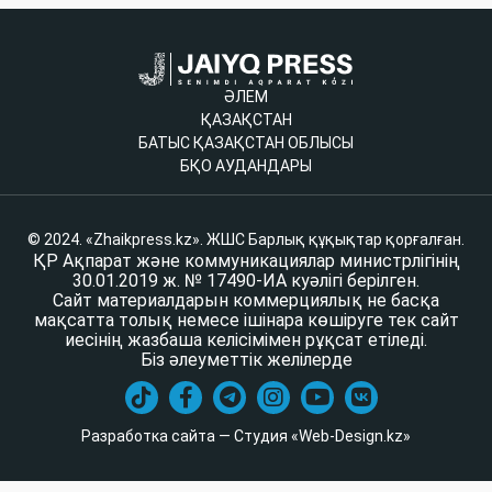
ӘЛЕМ
ҚАЗАҚСТАН
БАТЫС ҚАЗАҚСТАН ОБЛЫСЫ
БҚО АУДАНДАРЫ
© 2024. «Zhaikpress.kz». ЖШС Барлық құқықтар қорғалған.
ҚР Ақпарат және коммуникациялар министрлігінің
30.01.2019 ж. № 17490-ИА куәлігі берілген.
Сайт материалдарын коммерциялық не басқа
мақсатта толық немесе ішінара көшіруге тек сайт
иесінің жазбаша келісімімен рұқсат етіледі.
Біз әлеуметтік желілерде
Разработка сайта — Студия «Web-Design.kz»