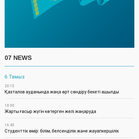
07 NEWS
6 Тамыз
20:15
Қазталов ауданында жаңа өрт сөндіру бекеті ашылды
18:00
Жарты ғасыр жүгін көтерген желі жаңаруда
16:45
Студенттік өмір: білім, белсенділік және жауапкершілік