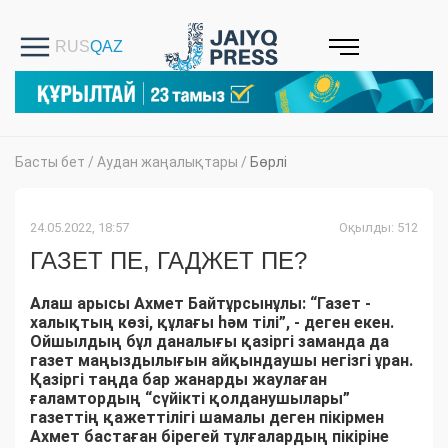
Басты бет
/
Аудан жаңалықтары
/
Бөрлі
24.05.2022, 18:57
Оқылды: 512
ГАЗЕТ ПЕ, ГАДЖЕТ ПЕ?
Алаш арысы Ахмет Байтұрсынұлы: “Газет -
халықтың көзі, құлағы һәм тілі”, - деген екен.
Ойшылдың бұл даналығы қазіргі заманда да
газет маңыздылығын айқындаушы негізгі ұран.
Қазіргі таңда бар жанарды жаулаған
ғаламтордың “сүйікті қолданушылары”
газеттің қажеттілігі шамалы деген пікірмен
Ахмет бастаған бірегей тұлғалардың пікіріне