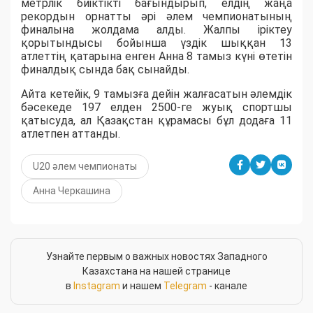
метрлік биіктікті бағындырып, елдің жаңа
рекордын орнатты әрі әлем чемпионатының
финалына жолдама алды. Жалпы іріктеу
қорытындысы бойынша үздік шыққан 13
атлеттің қатарына енген Анна 8 тамыз күні өтетін
финалдық сында бақ сынайды.
Айта кетейік, 9 тамызға дейін жалғасатын әлемдік
бәсекеде 197 елден 2500-ге жуық спортшы
қатысуда, ал Қазақстан құрамасы бұл додаға 11
атлетпен аттанды.
U20 әлем чемпионаты
Анна Черкашина
Узнайте первым о важных новостях Западного
Казахстана на нашей странице
в
Instagram
и нашем
Telegram
- канале