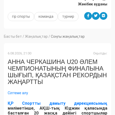
Жәнібек ауданы
гір спорты
команда
турнир
Басты бет
/
Жаңалықтар
/
Соңғы жаңалықтар
6.08.2026, 21:00
Оқылды:
АННА ЧЕРКАШИНА U20 ӘЛЕМ
ЧЕМПИОНАТЫНЫҢ ФИНАЛЫНА
ШЫҒЫП, ҚАЗАҚСТАН РЕКОРДЫН
ЖАҢАРТТЫ
Сілтеме алу
ҚР Спортты дамыту дирекциясының
мәліметінше, АҚШ-тың Юджин қаласында
басталған 20 жасқа дейінгі спортшылар