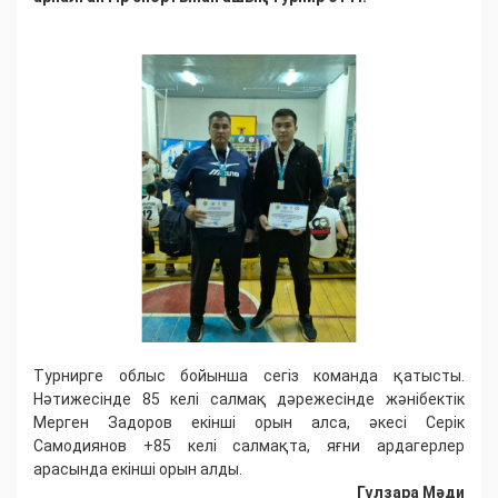
Турнирге облыс бойынша сегіз команда қатысты.
Нәтижесінде 85 келі салмақ дәрежесінде жәнібектік
Мерген Задоров екінші орын алса, әкесі Серік
Самодиянов +85 келі салмақта, яғни ардагерлер
арасында екінші орын алды.
Гүлзара Мәди