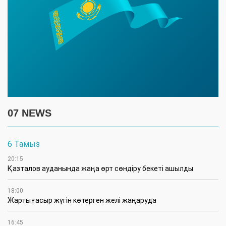
07 NEWS
6 Тамыз
20:15
Қазталов ауданында жаңа өрт сөндіру бекеті ашылды
18:00
Жарты ғасыр жүгін көтерген желі жаңаруда
16:45