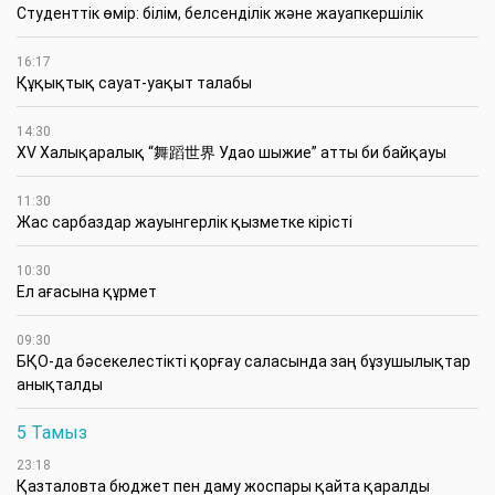
Студенттік өмір: білім, белсенділік және жауапкершілік
16:17
Құқықтық сауат-уақыт талабы
14:30
XV Халықаралық “舞蹈世界 Удао шыжие” атты би байқауы
11:30
Жас сарбаздар жауынгерлік қызметке кірісті
10:30
Ел ағасына құрмет
09:30
БҚО-да бәсекелестікті қорғау саласында заң бұзушылықтар
анықталды
5 Тамыз
23:18
Қазталовта бюджет пен даму жоспары қайта қаралды