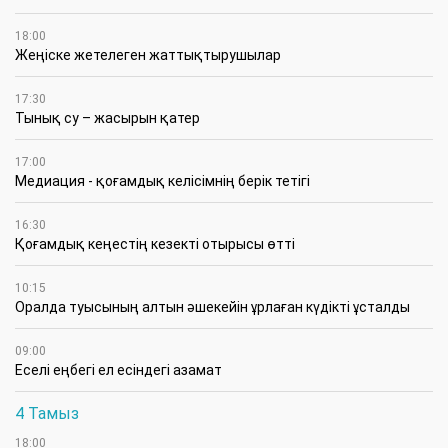
18:00
Жеңіске жетелеген жаттықтырушылар
17:30
Тынық су – жасырын қатер
17:00
Медиация - қоғамдық келісімнің берік тетігі
16:30
Қоғамдық кеңестің кезекті отырысы өтті
10:15
Оралда туысының алтын әшекейін ұрлаған күдікті ұсталды
09:00
Еселі еңбегі ел есіндегі азамат
4 Тамыз
18:00