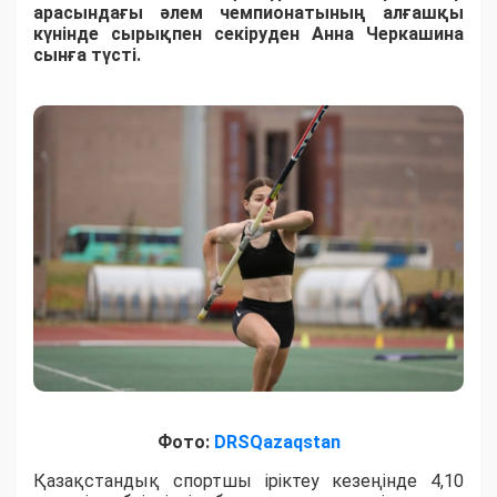
арасындағы әлем чемпионатының алғашқы
күнінде сырықпен секіруден Анна Черкашина
сынға түсті.
Фото:
DRSQazaqstan
Қазақстандық спортшы іріктеу кезеңінде 4,10