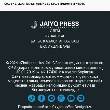
Кешенді жоспарды орындау кешеуілдемеуі керек
ӘЛЕМ
ҚАЗАҚСТАН
БАТЫС ҚАЗАҚСТАН ОБЛЫСЫ
БҚО АУДАНДАРЫ
© 2024. «Zhaikpress.kz». ЖШС Барлық құқықтар қорғалған.
ҚР Ақпарат және коммуникациялар министрлігінің
30.01.2019 ж. № 17490-ИА куәлігі берілген.
Сайт материалдарын коммерциялық не басқа
мақсатта толық немесе ішінара көшіруге тек сайт
иесінің жазбаша келісімімен рұқсат етіледі.
Біз әлеуметтік желілерде
Разработка сайта — Студия «Web-Design.kz»