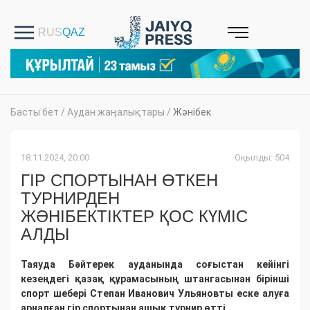
Басты бет
/
Аудан жаңалықтары
/
Жәнібек
18.11.2024, 20:00
Оқылды: 504
ГІР СПОРТЫНАН ӨТКЕН
ТУРНИРДЕН
ЖӘНІБЕКТІКТЕР ҚОС КҮМІС
АЛДЫ
Таяуда Бәйтерек ауданында соғыстан кейінгі
кезеңдегі қазақ құрамасының штангасынан бірінші
спорт шебері Степан Иванович Ульяновты еске алуға
арналған гір спортынан ашық турнир өтті.