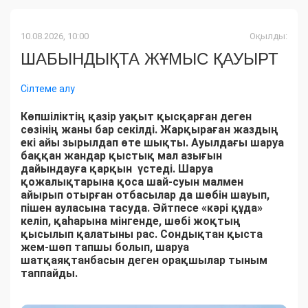
10.08.2026, 10:00
Оқылды:
ШАБЫНДЫҚТА ЖҰМЫС ҚАУЫРТ
Сілтеме алу
Көпшіліктің қазір уақыт қысқарған деген
сөзінің жаны бар секілді. Жарқыраған жаздың
екі айы зырылдап өте шықты. Ауылдағы шаруа
баққан жандар қыстық мал азығын
дайындауға қарқын үстеді. Шаруа
қожалықтарына қоса шай-суын малмен
айырып отырған отбасылар да шөбін шауып,
пішен ауласына тасуда. Әйтпесе «кәрі құда»
келіп, қаһарына мінгенде, шөбі жоқтың
қысылып қалатыны рас. Сондықтан қыста
жем-шөп тапшы болып, шаруа
шатқаяқтанбасын деген орақшылар тыным
таппайды.