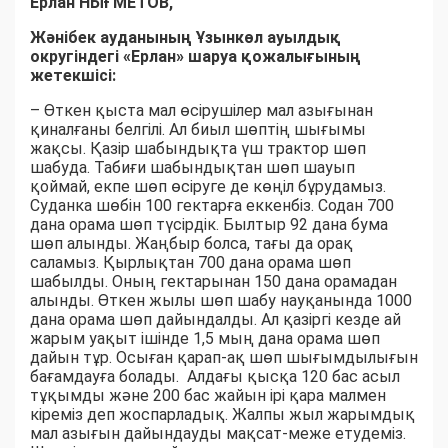
Ерлан НЫҒМЕТОВ,
Жәнібек ауданының Ұзынкөл ауылдық
округіндегі «Ерлан» шаруа қожалығының
жетекшісі:
– Өткен қыста мал өсірушілер мал азығынан
қиналғаны белгілі. Ал биыл шөптің шығымы
жақсы. Қазір шабындықта үш трактор шөп
шабуда. Табиғи шабындықтан шөп шауып
қоймай, екпе шөп өсіруге де көңіл бұрудамыз.
Суданка шөбін 100 гектарға еккенбіз. Содан 700
дана орама шөп түсірдік. Былтыр 92 дана бума
шөп алынды. Жаңбыр болса, тағы да орақ
саламыз. Қырлықтан 700 дана орама шөп
шабылды. Оның гектарынан 150 дана орамадан
алынды. Өткен жылы шөп шабу науқанында 1000
дана орама шөп дайындалды. Ал қазіргі кезде ай
жарым уақыт ішінде 1,5 мың дана орама шөп
дайын тұр. Осыған қарап-ақ шөп шығымдылығын
бағамдауға болады. Алдағы қысқа 120 бас асыл
тұқымды және 200 бас жайын ірі қара малмен
кіреміз деп жоспарладық. Жалпы жыл жарымдық
мал азығын дайындауды мақсат-меже етудеміз.