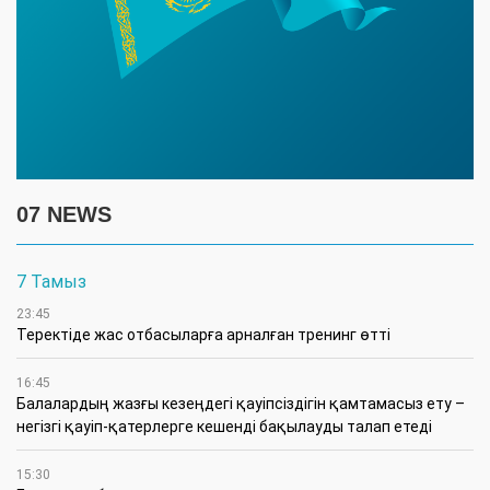
07 NEWS
7 Тамыз
23:45
​Теректіде жас отбасыларға арналған тренинг өтті
16:45
Балалардың жазғы кезеңдегі қауіпсіздігін қамтамасыз ету –
негізгі қауіп-қатерлерге кешенді бақылауды талап етеді
15:30