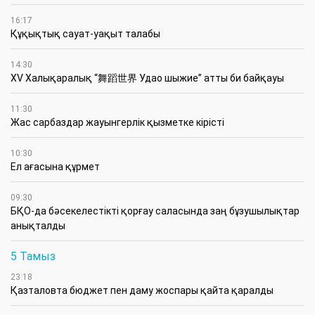
16:17
Құқықтық сауат-уақыт талабы
14:30
XV Халықаралық “舞蹈世界 Удао шыжие” атты би байқауы
11:30
Жас сарбаздар жауынгерлік қызметке кірісті
10:30
Ел ағасына құрмет
09:30
БҚО-да бәсекелестікті қорғау саласында заң бұзушылықтар
анықталды
5 Тамыз
23:18
Қазталовта бюджет пен даму жоспары қайта қаралды