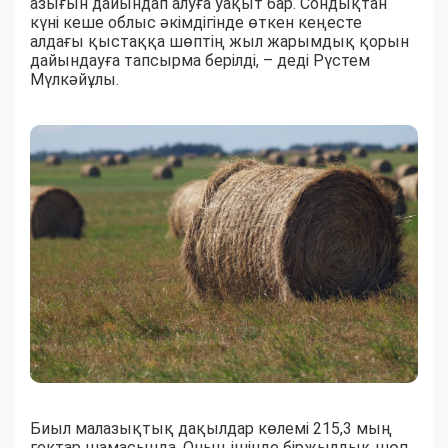
азығын дайындап алуға уақыт бар. Сондықтан
күні кеше облыс әкімдігінде өткен кеңесте
алдағы қыстаққа шөптің жыл жарымдық қорын
дайындауға тапсырма берілді, – деді Рүстем
Мүлкәйұлы.
Биыл малазықтық дақылдар көлемі 215,3 мың
гектар шамасында. Оның ішінде біржылдық шөп