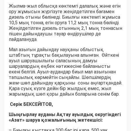
Жылма-жыл облысқа көктемгі далалық және егін
ору жұмысын жүргізуге жеңілдетілген бағамен
дизель отыны бөлінеді. Биылғы көктемгі жұмыса
10,5 мың тонна, егін оруға 11,2 мың тонна бөлінді.
Жеңілдетілген дизель отынның 2,1 мың тоннасын
пішен дайындаушы тауар өндірушілер де
пайдалануда.
Мал азығын дайындау науқаны облыстық
штабтың тұрақты бақылауына алынған. Өйткені
ауыл шаруашылығы саласының дамуы
шаруалардың еңбек нәтижесіне байланысты
екені белгілі. Ауыл-аудандар биыл мал азығынан
тапшылық көрмейтін сыңайлы. Шөпшілердің
жем-шөп дайындау қарқыны соны аңғартқандай.
Қара суық күзге дейін бір жылдық емес, жыл
жарымдық шөп қоры дайын боларына сенім бар.
Серік БЕКСЕЙІТОВ,
Шыңғырлау ауданы Ақтау ауылдық округіндегі
«Азат» шаруа қожалығының жетекшісі:
– Биылғы қыстаққа 300 бас ірі қара, 500 уақ