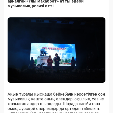
арналған «Ұлы махаббат» атты әдеби
музыкалық релизі өтті.
Ақын туралы қысқаша бейнебаян көрсетілген соң
музыкалық кеште оның өлеңдері оқылып, сөзіне
жазылған әндер шырқалды. Шарада кәсіби ғана
емес, әуесқой өнерпаздар да ортадан табылып,