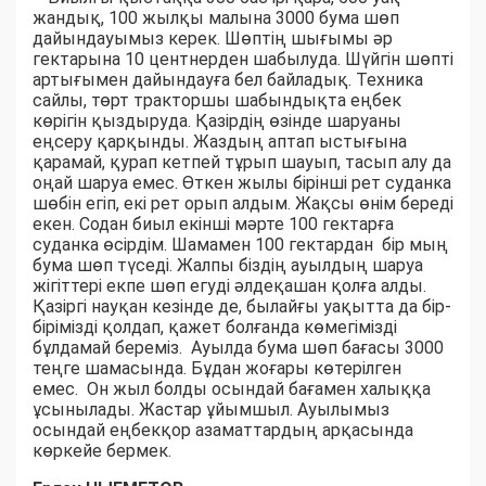
жандық, 100 жылқы малына 3000 бума шөп
дайындауымыз керек. Шөптің шығымы әр
гектарына 10 центнерден шабылуда. Шүйгін шөпті
артығымен дайындауға бел байладық. Техника
сайлы, төрт тракторшы шабындықта еңбек
көрігін қыздыруда. Қазірдің өзінде шаруаны
еңсеру қарқынды. Жаздың аптап ыстығына
қарамай, қурап кетпей тұрып шауып, тасып алу да
оңай шаруа емес. Өткен жылы бірінші рет суданка
шөбін егіп, екі рет орып алдым. Жақсы өнім береді
екен. Содан биыл екінші мәрте 100 гектарға
суданка өсірдім. Шамамен 100 гектардан бір мың
бума шөп түседі. Жалпы біздің ауылдың шаруа
жігіттері екпе шөп егуді әлдеқашан қолға алды.
Қазіргі науқан кезінде де, былайғы уақытта да бір-
бірімізді қолдап, қажет болғанда көмегімізді
бұлдамай береміз. Ауылда бума шөп бағасы 3000
теңге шамасында. Бұдан жоғары көтерілген
емес. Он жыл болды осындай бағамен халыққа
ұсынылады. Жастар ұйымшыл. Ауылымыз
осындай еңбекқор азаматтардың арқасында
көркейе бермек.