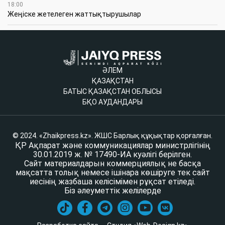
18:00
Жеңіске жетелеген жаттықтырушылар
ӘЛЕМ
ҚАЗАҚСТАН
БАТЫС ҚАЗАҚСТАН ОБЛЫСЫ
БҚО АУДАНДАРЫ
© 2024. «Zhaikpress.kz». ЖШС Барлық құқықтар қорғалған.
ҚР Ақпарат және коммуникациялар министрлігінің
30.01.2019 ж. № 17490-ИА куәлігі берілген.
Сайт материалдарын коммерциялық не басқа
мақсатта толық немесе ішінара көшіруге тек сайт
иесінің жазбаша келісімімен рұқсат етіледі.
Біз әлеуметтік желілерде