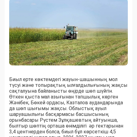
Биыл ерте көктемдегі жауын-шашынның мол
түсуі және топырақтың ылғалдылығының жақсы
сақталуына байланысты өңірде шөп шүйгін.
Өткен қыста мал азығынан тапшылық көрген
Жәнібек, Бөкей ордасы, Казталов аудандарында
да шөп шығымы жақсы. Облыстық ауыл
шаруашылығы басқармасы басшысының
орынбасары Рүстем Зұлқашевтың айтуынша,
былтыр шөптің орташа өнімділігі әр гектарынан
3,4 центнерден болса, биыл бұл көрсеткіш 4,5