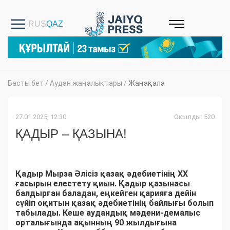
Басты бет
/
Аудан жаңалықтары
/
Жаңақала
27.01.2025, 12:30
Оқылды: 520
ҚАДЫР – ҚАЗЫНА!
Қадыр Мырза Әлісіз қазақ әдебиетінің ХХ
ғасырын елестету қиын. Қадыр қазынасы
балдырған баладан, еңкейген қарияға дейін
сүйіп оқитын қазақ әдебиетінің байлығы болып
табылады. Кеше аудандық мәдени-демалыс
орталығында ақынның 90 жылдығына