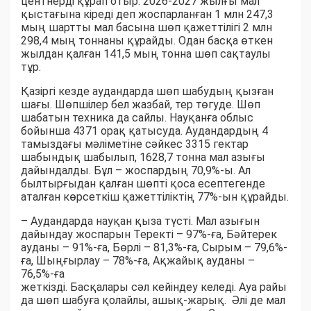
центнерді құрап отыр. 2026-2027 жылғы мал
қыстағына кіреді деп жоспарланған 1 млн 247,3
мың шартты мал басына шөп қажеттілігі 2 млн
298,4 мың тоннаны құрайды. Одан басқа өткен
жылдан қалған 141,5 мың тонна шөп сақтаулы
тұр.
Қазіргі кезде аудандарда шөп шабудың қызған
шағы. Шөпшілер бел жазбай, тер төгуде. Шөп
шабатын техника да сайлы. Науқанға облыс
бойынша 4371 орақ қатысуда. Аудандардың 4
тамыздағы мәліметіне сәйкес 3315 гектар
шабындық шабылып, 1628,7 тонна мал азығы
дайындалды. Бұл – жоспардың 70,9%-ы. Ал
былтырғыдан қалған шөпті қоса есептегенде
аталған көрсеткіш қажеттіліктің 77%-ын құрайды.
– Аудандарда науқан қыза түсті. Мал азығын
дайындау жоспарын Теректі – 97%-ға, Бәйтерек
ауданы – 91%-ға, Бөрлі – 81,3%-ға, Сырым – 79,6%-
ға, Шыңғырлау – 78%-ға, Ақжайық ауданы –
76,5%-ға
жеткізді. Басқалары сәл кейіндеу келеді. Ауа райы
да шөп шабуға қолайлы, ашық-жарық. Әлі де мал