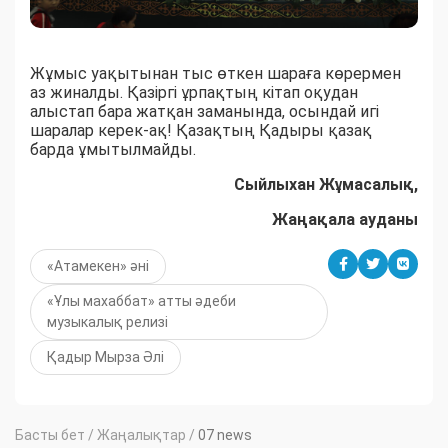
Жұмыс уақытынан тыс өткен шараға көрермен
аз жиналды. Қазіргі ұрпақтың кітап оқудан
алыстап бара жатқан заманында, осындай игі
шаралар керек-ақ! Қазақтың Қадыры қазақ
барда ұмытылмайды.
Сыйлыхан Жұмасалық,
Жаңақала ауданы
«Атамекен» әні
«Ұлы махаббат» атты әдеби
музыкалық релизі
Қадыр Мырза Әлі
Басты бет
/
Жаңалықтар
/
07 news