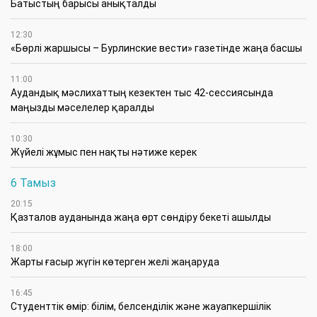
Батыстың барысы анықталды
12:30
«Бөрлі жаршысы – Бурлинские вести» газетінде жаңа басшы
11:00
Аудандық мәслихаттың кезектен тыс 42-сессиясында
маңызды мәселелер қаралды
10:30
Жүйелі жұмыс пен нақты нәтиже керек
6 Тамыз
20:15
Қазталов ауданында жаңа өрт сөндіру бекеті ашылды
18:00
Жарты ғасыр жүгін көтерген желі жаңаруда
16:45
Студенттік өмір: білім, белсенділік және жауапкершілік