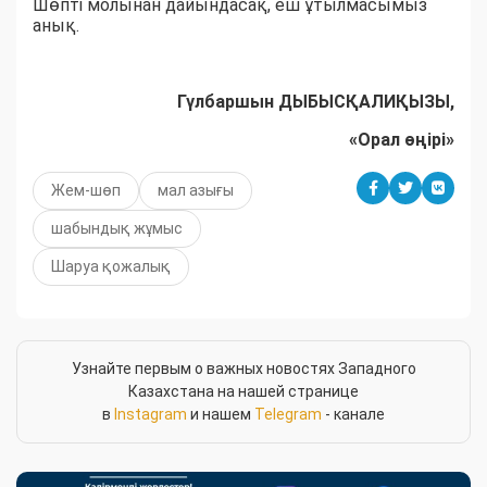
Шөпті молынан дайындасақ, еш ұтылмасымыз
анық.
Гүлбаршын ДЫБЫСҚАЛИҚЫЗЫ,
«Орал өңірі»
Жем-шөп
мал азығы
шабындық жұмыс
Шаруа қожалық
Узнайте первым о важных новостях Западного
Казахстана на нашей странице
в
Instagram
и нашем
Telegram
- канале