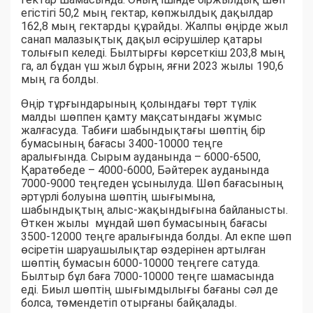
егістігі 50,2 мың гектар, көпжылдық дақылдар
162,8 мың гектарды құрайды. Жалпы өңірде жыл
санап малазықтық дақыл өсірушілер қатары
толығып келеді. Былтырғы көрсеткіш 203,8 мың
га, ал бұдан үш жыл бұрын, яғни 2023 жылы 190,6
мың га болды.
Өңір тұрғындарының қолындағы төрт түлік
малды шөппен қамту мақсатындағы жұмыс
жалғасуда. Табиғи шабындықтағы шөптің бір
бумасының бағасы 3400-10000 теңге
аралығында. Сырым ауданында – 6000-6500,
Қаратөбеде – 4000-6000, Бәйтерек ауданында
7000-9000 теңгеден ұсынылуда. Шөп бағасының
әртүрлі болуына шөптің шығымына,
шабындықтың алыс-жақындығына байланысты.
Өткен жылы мұндай шөп бумасының бағасы
3500-12000 теңге аралығында болды. Ал екпе шөп
өсіретін шаруашылықтар өздерінен артылған
шөптің бумасын 6000-10000 теңгеге сатуда.
Былтыр бұл баға 7000-10000 теңге шамасында
еді. Биыл шөптің шығымдылығы бағаны сәл де
болса, төмендетіп отырғаны байқалады.