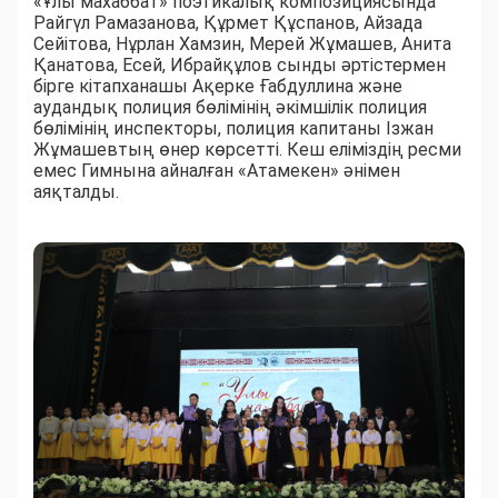
«Ұлы махаббат» поэтикалық композициясында
Райгүл Рамазанова, Құрмет Құспанов, Айзада
Сейітова, Нұрлан Хамзин, Мерей Жұмашев, Анита
Қанатова, Есей, Ибрайқұлов сынды әртістермен
бірге кітапханашы Ақерке Ғабдуллина және
аудандық полиция бөлімінің әкімшілік полиция
бөлімінің инспекторы, полиция капитаны Ізжан
Жұмашевтың өнер көрсетті. Кеш еліміздің ресми
емес Гимнына айналған «Атамекен» әнімен
аяқталды.