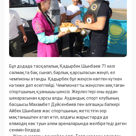
Бұл додада тасқалалық Қадырбек Шынбаев 71 келі
салмақта бақ сынап, барлық қарсыласын жеңіп, ел
чемпионы атанды. Қадырбек бұл жеңісін көптен күткен
нәтиже деп есептейді. Чемпионатты жеңіспен аяқтаған
спортшының қуанышы шексіз. Жерлестері оны аудан
шекарасынан қарсы алды. Аудандық спорт клубының
басшысы Махамбет Дүйсенбиев пен алғашқы бапкері
Айбек Шынбаев жас спортшының жетістігін зор
мақтанышпен атап өтіп, алдағы жарыстарда да
еліміздің көк туын әлем ареналарында желбіретеді деген
сенімін білдірді.