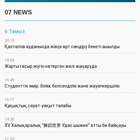
07 NEWS
6 Тамыз
20:15
Қазталов ауданында жаңа өрт сөндіру бекеті ашылды
18:00
Жарты ғасыр жүгін көтерген желі жаңаруда
16:45
Студенттік өмір: білім, белсенділік және жауапкершілік
16:17
Құқықтық сауат-уақыт талабы
14:30
XV Халықаралық “舞蹈世界 Удао шыжие” атты би байқауы
11:30