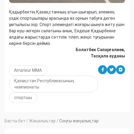
Қадырбектің Қазақстанның атын шығарып, әлемнің
үздік спортшылары арасында өз орнын табуға деген
ұмтылысы зор. Спорт әлеміндегі жоғары шыңға жету үшін
бар күш-жігерін салатыны анық. Ендеше Қадырбекке
алдағы жарыстарда сәттілік тілеп, жеңіс тұғырынан
көріне берсін дейміз.
Болатбек Сапарғалиев,
Тасқала ауданы
Amateur ММА
Қазақстан Республикасының
чемпионаты
спортшы
Басты бет
/
Жаңалықтар
/
Соңғы жаңалықтар