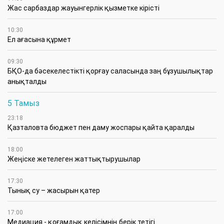
Жас сарбаздар жауынгерлік қызметке кірісті
10:30
Ел ағасына құрмет
09:30
БҚО-да бәсекелестікті қорғау саласында заң бұзушылықтар
анықталды
5 Тамыз
23:18
Қазталовта бюджет пен даму жоспары қайта қаралды
18:00
Жеңіске жетелеген жаттықтырушылар
17:30
Тынық су – жасырын қатер
17:00
Медиация - қоғамдық келісімнің берік тетігі