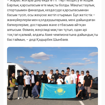
– Жарыс жоғары деңгейде өтті. Төрт кездесу өткіздім.
Барлық қарсыласым өте мықты болды. Маңғыстаулық
спортшымен финалдық кездесуде қарсыласымнан
басым түсіп, осы жеңіске жетіп отырмын. Бұл жетістік –
жанкүйерлерім мен қолдаушыларыма, мені дайындаған
бапкерлеріме, достарыма және отбасыма айтқан
алғысым. Өзімнің жеңісімді мақтан тұтып, одан әрі
тоқтап қалмай, алдағы Азия чемпионатына дайындықты
бастаймын, – деді Қадырбек Шынбаев.