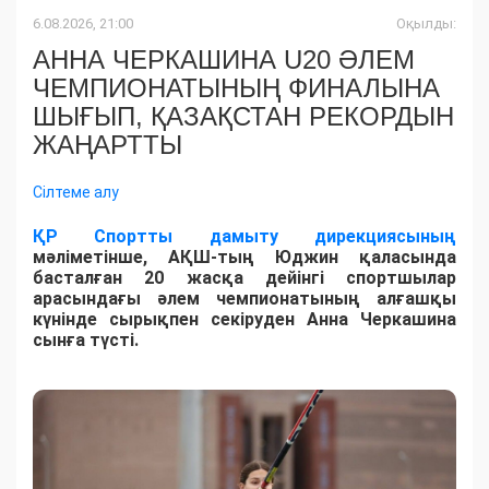
6.08.2026, 21:00
Оқылды:
АННА ЧЕРКАШИНА U20 ӘЛЕМ
ЧЕМПИОНАТЫНЫҢ ФИНАЛЫНА
ШЫҒЫП, ҚАЗАҚСТАН РЕКОРДЫН
ЖАҢАРТТЫ
Сілтеме алу
ҚР Спортты дамыту дирекциясының
мәліметінше, АҚШ-тың Юджин қаласында
басталған 20 жасқа дейінгі спортшылар
арасындағы әлем чемпионатының алғашқы
күнінде сырықпен секіруден Анна Черкашина
сынға түсті.