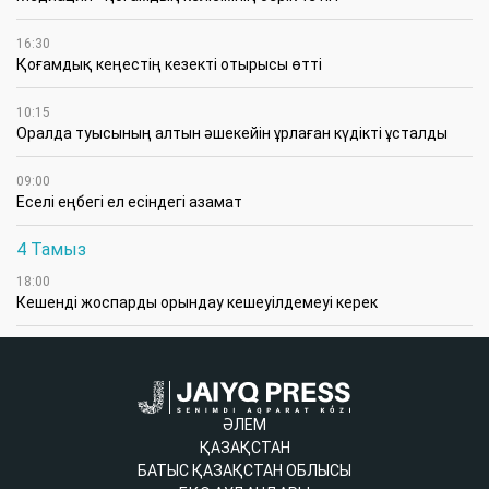
16:30
Қоғамдық кеңестің кезекті отырысы өтті
10:15
Оралда туысының алтын әшекейін ұрлаған күдікті ұсталды
09:00
Еселі еңбегі ел есіндегі азамат
4 Тамыз
18:00
Кешенді жоспарды орындау кешеуілдемеуі керек
ӘЛЕМ
ҚАЗАҚСТАН
БАТЫС ҚАЗАҚСТАН ОБЛЫСЫ