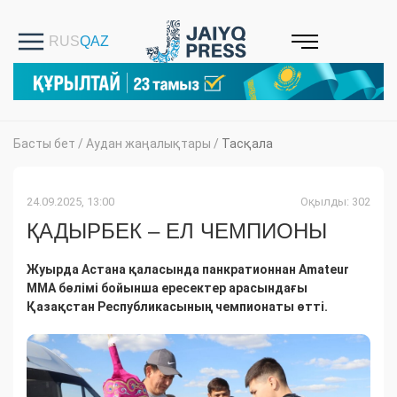
Басты бет
/
Аудан жаңалықтары
/
Тасқала
24.09.2025, 13:00
Оқылды: 302
ҚАДЫРБЕК – ЕЛ ЧЕМПИОНЫ
Жуырда Астана қаласында панкратионнан Amateur
ММА бөлімі бойынша ересектер арасындағы
Қазақстан Республикасының чемпионаты өтті.