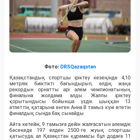
Фото:
DRSQazaqstan
Қазақстандық спортшы іріктеу кезеңінде 4,10
метрлік биіктікті бағындырып, елдің жаңа
рекордын орнатты әрі әлем чемпионатының
финалына жолдама алды. Жалпы іріктеу
қорытындысы бойынша үздік шыққан 13
атлеттің қатарына енген Анна 8 тамыз күні өтетін
финалдық сында бақ сынайды.
Айта кетейік, 9 тамызға дейін жалғасатын әлемдік
бәсекеде 197 елден 2500-ге жуық спортшы
қатысуда, ал Қазақстан құрамасы бұл додаға 11