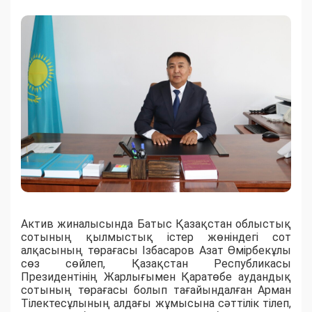
Актив жиналысында Батыс Қазақстан облыстық
сотының қылмыстық істер жөніндег
і сот
алқасының төрағасы Ізбасаров Азат Өмірбек
ұлы
сөз сөйлеп, Қазақстан Республикасы
Президентінің Жарлығымен Қаратөбе аудандық
сотының төр
ағасы болып тағайындалған Арман
Тілектес
ұлының
алдағы
жұмысына
сәттілік ті
леп,