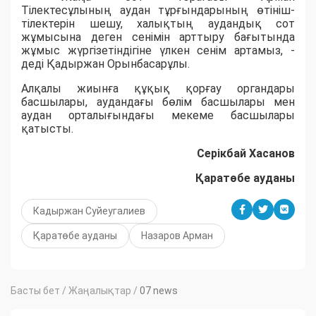
Тілектес
ұлының
аудан тұрғындарының өтініш-
тілектерін шешу, халықтың аудандық сот
жұмысына деген сенімін арттыру бағытында
жұмыс жүргізетіндігіне үлкен сенім артамыз, -
деді Қадыржан Орынбасарұлы.
А
лқалы жиынға құқық
қорғау
органдары
басшылары
, аудандағы бөлім басшылары м
ен
аудан орталығындағы мекеме
басшылары
қатысты.
Серікбай Хасанов
Қаратөбе ауданы
Кадыржан Суйеугалиев
Қаратөбе ауданы
Назаров Арман
Басты бет
/
Жаңалықтар
/
07 news