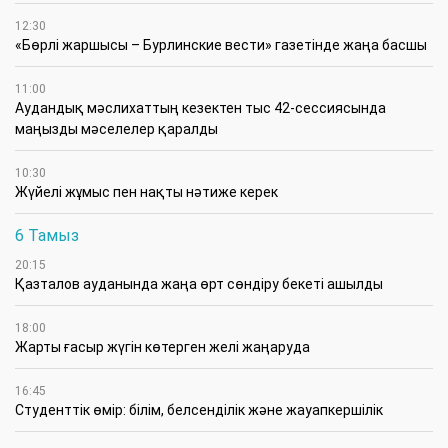
12:30
«Бөрлі жаршысы – Бурлинские вести» газетінде жаңа басшы
11:00
Аудандық мәслихаттың кезектен тыс 42-сессиясында
маңызды мәселелер қаралды
10:30
Жүйелі жұмыс пен нақты нәтиже керек
6 Тамыз
20:15
Қазталов ауданында жаңа өрт сөндіру бекеті ашылды
18:00
Жарты ғасыр жүгін көтерген желі жаңаруда
16:45
Студенттік өмір: білім, белсенділік және жауапкершілік