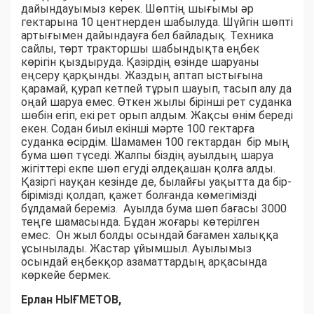
дайындауымыз керек. Шөптің шығымы әр
гектарына 10 центнерден шабылуда. Шүйгін шөпті
артығымен дайындауға бел байладық. Техника
сайлы, төрт тракторшы шабындықта еңбек
көрігін қыздыруда. Қазірдің өзінде шаруаны
еңсеру қарқынды. Жаздың аптап ыстығына
қарамай, қурап кетпей тұрып шауып, тасып алу да
оңай шаруа емес. Өткен жылы бірінші рет суданка
шөбін егіп, екі рет орып алдым. Жақсы өнім береді
екен. Содан биыл екінші мәрте 100 гектарға
суданка өсірдім. Шамамен 100 гектардан бір мың
бума шөп түседі. Жалпы біздің ауылдың шаруа
жігіттері екпе шөп егуді әлдеқашан қолға алды.
Қазіргі науқан кезінде де, былайғы уақытта да бір-
бірімізді қолдап, қажет болғанда көмегімізді
бұлдамай береміз. Ауылда бума шөп бағасы 3000
теңге шамасында. Бұдан жоғары көтерілген
емес. Он жыл болды осындай бағамен халыққа
ұсынылады. Жастар ұйымшыл. Ауылымыз
осындай еңбекқор азаматтардың арқасында
көркейе бермек.
Ерлан НЫҒМЕТОВ,