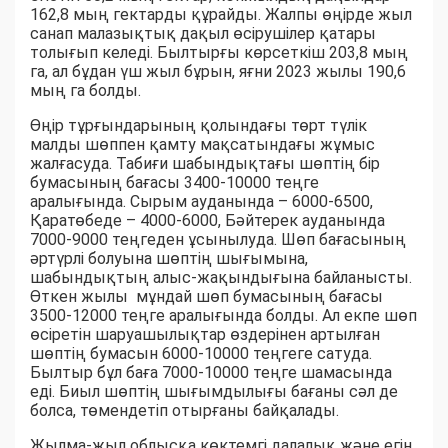
162,8 мың гектарды құрайды. Жалпы өңірде жыл
санап малазықтық дақыл өсірушілер қатары
толығып келеді. Былтырғы көрсеткіш 203,8 мың
га, ал бұдан үш жыл бұрын, яғни 2023 жылы 190,6
мың га болды.
Өңір тұрғындарының қолындағы төрт түлік
малды шөппен қамту мақсатындағы жұмыс
жалғасуда. Табиғи шабындықтағы шөптің бір
бумасының бағасы 3400-10000 теңге
аралығында. Сырым ауданында – 6000-6500,
Қаратөбеде – 4000-6000, Бәйтерек ауданында
7000-9000 теңгеден ұсынылуда. Шөп бағасының
әртүрлі болуына шөптің шығымына,
шабындықтың алыс-жақындығына байланысты.
Өткен жылы мұндай шөп бумасының бағасы
3500-12000 теңге аралығында болды. Ал екпе шөп
өсіретін шаруашылықтар өздерінен артылған
шөптің бумасын 6000-10000 теңгеге сатуда.
Былтыр бұл баға 7000-10000 теңге шамасында
еді. Биыл шөптің шығымдылығы бағаны сәл де
болса, төмендетіп отырғаны байқалады.
Жылма-жыл облысқа көктемгі далалық және егін