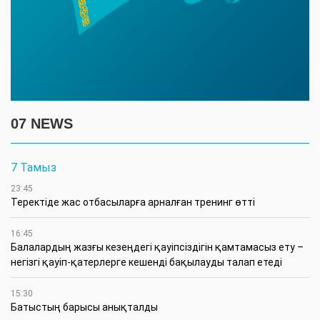
07 NEWS
7 Тамыз
23:45
​Теректіде жас отбасыларға арналған тренинг өтті
16:45
Балалардың жазғы кезеңдегі қауіпсіздігін қамтамасыз ету –
негізгі қауіп-қатерлерге кешенді бақылауды талап етеді
15:30
Батыстың барысы анықталды