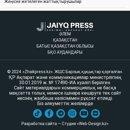
Жеңіске жетелеген жаттықтырушылар
ӘЛЕМ
ҚАЗАҚСТАН
БАТЫС ҚАЗАҚСТАН ОБЛЫСЫ
БҚО АУДАНДАРЫ
© 2024. «Zhaikpress.kz». ЖШС Барлық құқықтар қорғалған.
ҚР Ақпарат және коммуникациялар министрлігінің
30.01.2019 ж. № 17490-ИА куәлігі берілген.
Сайт материалдарын коммерциялық не басқа
мақсатта толық немесе ішінара көшіруге тек сайт
иесінің жазбаша келісімімен рұқсат етіледі.
Біз әлеуметтік желілерде
Разработка сайта — Студия «Web-Design.kz»