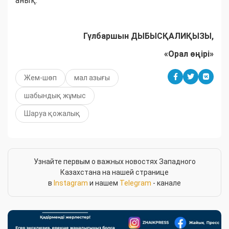
анық.
Гүлбаршын ДЫБЫСҚАЛИҚЫЗЫ,
«Орал өңірі»
Жем-шөп
мал азығы
шабындық жұмыс
Шаруа қожалық
Узнайте первым о важных новостях Западного
Казахстана на нашей странице
в
Instagram
и нашем
Telegram
- канале