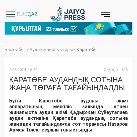
Басты бет
/
Аудан жаңалықтары
/
Қаратөбе
5.08.2024, 16:45
Оқылды: 813
ҚАРАТӨБЕ АУДАНДЫҚ СОТЫНА
ЖАҢА ТӨРАҒА ТАҒАЙЫНДАЛДЫ
Бүгін
Қаратөбе
ауданы
әкімі
аппаратының
мәжіліс
залында
өткен
жина
лыста
аудан
әкімі
Қадыржан
С
үйеуғалиев
аудан
активіне
Қаратөбе
аудандық
сотына
жаңадан
тағайындалған
сот
төрағасы
Назаров
Арман
Тілектес
ұлын
таныстырды
.