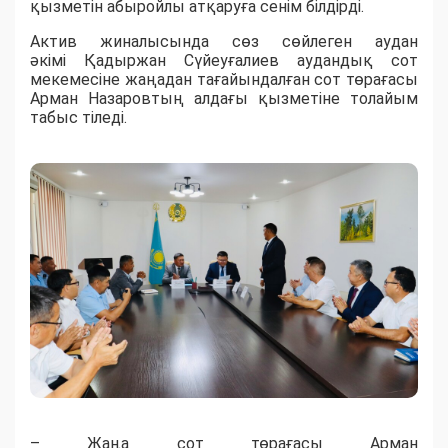
қызметін
абыройлы атқаруға сенім білдірді.
Актив жиналысында сөз сөй
леген аудан
әкімі
Қадыржан Сүйеуғалиев
аудандық сот
мекемесіне жаңадан тағайындалға
н сот төрағасы
Арман Назаровтың
алдағы қызметіне толайым
табыс тіледі.
–
Ж
аңа сот төрағасы Арман