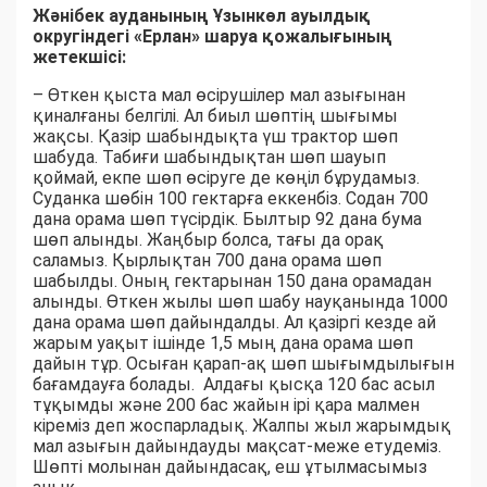
Жәнібек ауданының Ұзынкөл ауылдық
округіндегі «Ерлан» шаруа қожалығының
жетекшісі:
– Өткен қыста мал өсірушілер мал азығынан
қиналғаны белгілі. Ал биыл шөптің шығымы
жақсы. Қазір шабындықта үш трактор шөп
шабуда. Табиғи шабындықтан шөп шауып
қоймай, екпе шөп өсіруге де көңіл бұрудамыз.
Суданка шөбін 100 гектарға еккенбіз. Содан 700
дана орама шөп түсірдік. Былтыр 92 дана бума
шөп алынды. Жаңбыр болса, тағы да орақ
саламыз. Қырлықтан 700 дана орама шөп
шабылды. Оның гектарынан 150 дана орамадан
алынды. Өткен жылы шөп шабу науқанында 1000
дана орама шөп дайындалды. Ал қазіргі кезде ай
жарым уақыт ішінде 1,5 мың дана орама шөп
дайын тұр. Осыған қарап-ақ шөп шығымдылығын
бағамдауға болады. Алдағы қысқа 120 бас асыл
тұқымды және 200 бас жайын ірі қара малмен
кіреміз деп жоспарладық. Жалпы жыл жарымдық
мал азығын дайындауды мақсат-меже етудеміз.
Шөпті молынан дайындасақ, еш ұтылмасымыз