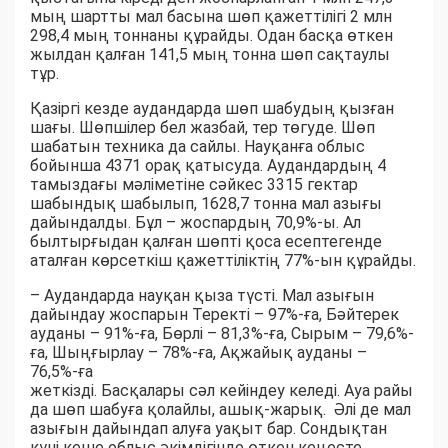
мың шартты мал басына шөп қажеттілігі 2 млн
298,4 мың тоннаны құрайды. Одан басқа өткен
жылдан қалған 141,5 мың тонна шөп сақтаулы
тұр.
Қазіргі кезде аудандарда шөп шабудың қызған
шағы. Шөпшілер бел жазбай, тер төгуде. Шөп
шабатын техника да сайлы. Науқанға облыс
бойынша 4371 орақ қатысуда. Аудандардың 4
тамыздағы мәліметіне сәйкес 3315 гектар
шабындық шабылып, 1628,7 тонна мал азығы
дайындалды. Бұл – жоспардың 70,9%-ы. Ал
былтырғыдан қалған шөпті қоса есептегенде
аталған көрсеткіш қажеттіліктің 77%-ын құрайды.
– Аудандарда науқан қыза түсті. Мал азығын
дайындау жоспарын Теректі – 97%-ға, Бәйтерек
ауданы – 91%-ға, Бөрлі – 81,3%-ға, Сырым – 79,6%-
ға, Шыңғырлау – 78%-ға, Ақжайық ауданы –
76,5%-ға
жеткізді. Басқалары сәл кейіндеу келеді. Ауа райы
да шөп шабуға қолайлы, ашық-жарық. Әлі де мал
азығын дайындап алуға уақыт бар. Сондықтан
күні кеше облыс әкімдігінде өткен кеңесте