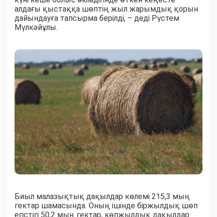
алдағы қыстаққа шөптің жыл жарымдық қорын
дайындауға тапсырма берілді, – деді Рүстем
Мүлкәйұлы.
Биыл малазықтық дақылдар көлемі 215,3 мың
гектар шамасында. Оның ішінде біржылдық шөп
егістігі 50,2 мың гектар, көпжылдық дақылдар