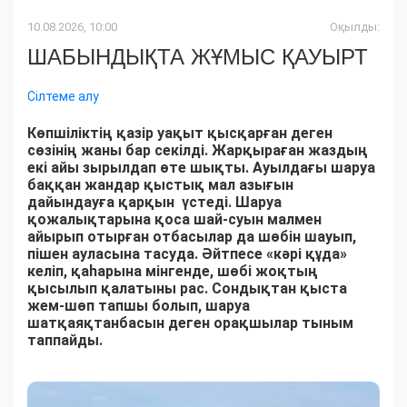
10.08.2026, 10:00
Оқылды:
ШАБЫНДЫҚТА ЖҰМЫС ҚАУЫРТ
Сілтеме алу
Көпшіліктің қазір уақыт қысқарған деген
сөзінің жаны бар секілді. Жарқыраған жаздың
екі айы зырылдап өте шықты. Ауылдағы шаруа
баққан жандар қыстық мал азығын
дайындауға қарқын үстеді. Шаруа
қожалықтарына қоса шай-суын малмен
айырып отырған отбасылар да шөбін шауып,
пішен ауласына тасуда. Әйтпесе «кәрі құда»
келіп, қаһарына мінгенде, шөбі жоқтың
қысылып қалатыны рас. Сондықтан қыста
жем-шөп тапшы болып, шаруа
шатқаяқтанбасын деген орақшылар тыным
таппайды.