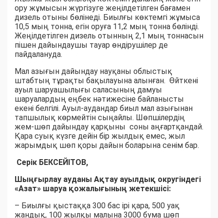
ору жұмысын жүргізуге жеңілдетілген бағамен
дизель отыны бөлінеді. Биылғы көктемгі жұмыса
10,5 мың тонна, егін оруға 11,2 мың тонна бөлінді.
Жеңілдетілген дизель отынның 2,1 мың тоннасын
пішен дайындаушы тауар өндірушілер де
пайдалануда.
Мал азығын дайындау науқаны облыстық
штабтың тұрақты бақылауына алынған. Өйткені
ауыл шаруашылығы саласының дамуы
шаруалардың еңбек нәтижесіне байланысты
екені белгілі. Ауыл-аудандар биыл мал азығынан
тапшылық көрмейтін сыңайлы. Шөпшілердің
жем-шөп дайындау қарқыны соны аңғартқандай.
Қара суық күзге дейін бір жылдық емес, жыл
жарымдық шөп қоры дайын боларына сенім бар.
Серік БЕКСЕЙІТОВ,
Шыңғырлау ауданы Ақтау ауылдық округіндегі
«Азат» шаруа қожалығының жетекшісі:
– Биылғы қыстаққа 300 бас ірі қара, 500 уақ
жандық, 100 жылқы малына 3000 бума шөп