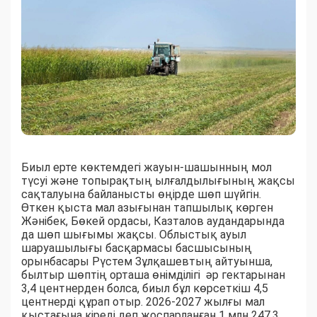
Биыл ерте көктемдегі жауын-шашынның мол
түсуі және топырақтың ылғалдылығының жақсы
сақталуына байланысты өңірде шөп шүйгін.
Өткен қыста мал азығынан тапшылық көрген
Жәнібек, Бөкей ордасы, Казталов аудандарында
да шөп шығымы жақсы. Облыстық ауыл
шаруашылығы басқармасы басшысының
орынбасары Рүстем Зұлқашевтың айтуынша,
былтыр шөптің орташа өнімділігі әр гектарынан
3,4 центнерден болса, биыл бұл көрсеткіш 4,5
центнерді құрап отыр. 2026-2027 жылғы мал
қыстағына кіреді деп жоспарланған 1 млн 247,3