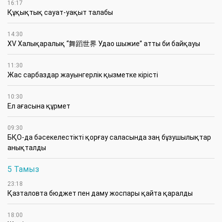
16:17
Құқықтық сауат-уақыт талабы
14:30
XV Халықаралық “舞蹈世界 Удао шыжие” атты би байқауы
11:30
Жас сарбаздар жауынгерлік қызметке кірісті
10:30
Ел ағасына құрмет
09:30
БҚО-да бәсекелестікті қорғау саласында заң бұзушылықтар
анықталды
5 Тамыз
23:18
Қазталовта бюджет пен даму жоспары қайта қаралды
18:00