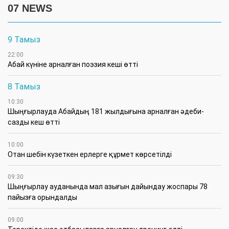
07 NEWS
9 Тамыз
22:00
Абай күніне арналған поэзия кеші өтті
8 Тамыз
10:30
Шыңғырлауда Абайдың 181 жылдығына арналған әдеби-
сазды кеш өтті
10:00
Отан шебін күзеткен ерлерге құрмет көрсетілді
09:30
​Шыңғырлау ауданында мал азығын дайындау жоспары 78
пайызға орындалды
09:00