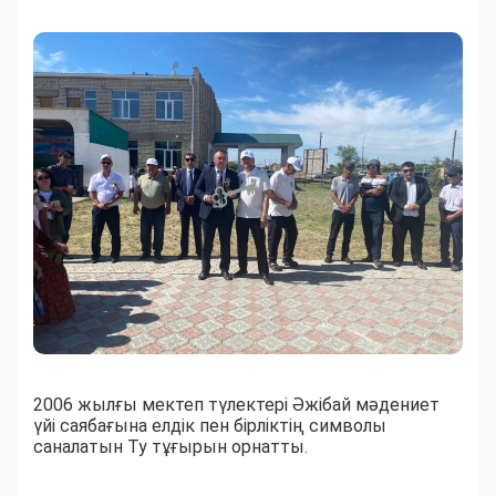
2006 жылғы мектеп түлектері Әжібай мәдениет
үйі саябағына елдік пен бірліктің символы
саналатын Ту тұғырын орнатты.