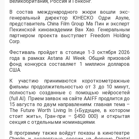
Великобритания, Россия и Гонконг.
В состав международного жюри вошли экс-
генеральный директор ЮНЕСКО Одри Азуле,
представитель China Film Group Ма Пин и эксперт
Пекинской киноакадемии Ван Хао. Генеральным
партнером проекта выступает Freedom Holding
Corp.
​Фестиваль пройдет в столице 1-3 октября 2026
года в рамках Astana AI Week. Общий призовой
фонд конкурса составляет 1 миллион долларов
США.
К участию принимаются короткометражные
фильмы продолжительностью от 3 до 10 минут,
полностью созданные с помощью нейросетей
(full AI). Прием заявок на сайте AAIFF продлится до
15 августа по двум направлениям: главная тема –
The Future Worth Living In («Будущее, в котором
стоит жить», Гран-при – $450 000) и открытая
секция с отдельными номинациями.
В программу также войдут показы в кинотеатре
Chaplin и экспертные сессии на форуме Digital