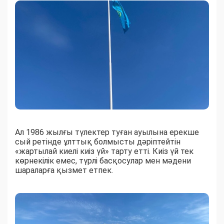
Ал 1986 жылғы түлектер туған ауылына ерекше
сый ретінде ұлттық болмысты дәріптейтін
«жартылай киелі киіз үй» тарту етті. Киіз үй тек
көрнекілік емес, түрлі басқосулар мен мәдени
шараларға қызмет етпек.