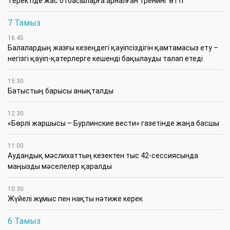
​Теректіде жас отбасыларға арналған тренинг өтті
7 Тамыз
16:45
Балалардың жазғы кезеңдегі қауіпсіздігін қамтамасыз ету –
негізгі қауіп-қатерлерге кешенді бақылауды талап етеді
15:30
Батыстың барысы анықталды
12:30
«Бөрлі жаршысы – Бурлинские вести» газетінде жаңа басшы
11:00
Аудандық мәслихаттың кезектен тыс 42-сессиясында
маңызды мәселелер қаралды
10:30
Жүйелі жұмыс пен нақты нәтиже керек
6 Тамыз