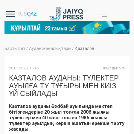
Басты бет
/
Аудан жаңалықтары
/
Қазталов
26.05.2026, 16:45
Оқылды: 570
КАЗТАЛОВ АУДАНЫ: ТҮЛЕКТЕР
АУЫЛҒА ТУ ТҰҒЫРЫ МЕН КИІЗ
ҮЙ СЫЙЛАДЫ
Казталов ауданы Әжібай ауылында мектеп
бітіргендеріне 20 жыл толған 2006 жылғы
түлектер мен 40 жыл толған 1986 жылғы
түлектер ауылдың көркін ашатын ерекше тарту
жасады.