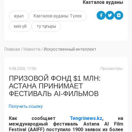
Казталов ауданы
ауыл
Казталов ауданы: Түлек
киіз үй
ту тұғыры
Главная
/
Новости
/
Искусственный интеллект
9.08.2026, 17:00
Просмотры:
ПРИЗОВОЙ ФОНД $1 МЛН:
АСТАНА ПРИНИМАЕТ
ФЕСТИВАЛЬ AI-ФИЛЬМОВ
Получить ссылку
Как сообщает
Tengrinews.kz
, на
международный фестиваль Astana AI Film
Festival (AAIFF) поступило 1900 заявок из более