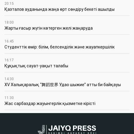
20:15
Қазталов ауданында жаңа өрт сөндіру бекеті ашылды
18:00
Жарты ғасыр жүгін көтерген желі жаңаруда
16:45
Студенттік өмір: білім, белсенділік және жауапкершілік
16:17
Құқықтық сауат-уақыт талабы
14:30
XV Халықаралық “舞蹈世界 Удао шыжие” атты би байқауы
11:30
Жас сарбаздар жауынгерлік қызметке кірісті