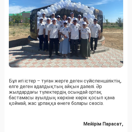
Бұл игі істер – туған жерге деген сүйіспеншіліктің,
елге деген адалдықтың айқын дәлелі. Әр
жылдардағы түлектердің осындай ортақ
бастамасы ауылдың көркіне көрік қосып қана
қоймай, жас ұрпаққа өнеге болары сөзсіз.
Мейірім Парасат,