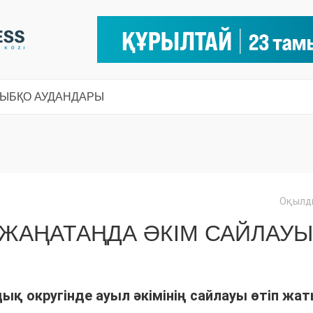
СЫ
БҚО АУДАНДАРЫ
Оқылды
 ЖАҢАТАҢДА ӘКІМ САЙЛАУЫ
қ округінде ауыл әкімінің сайлауы өтіп жат