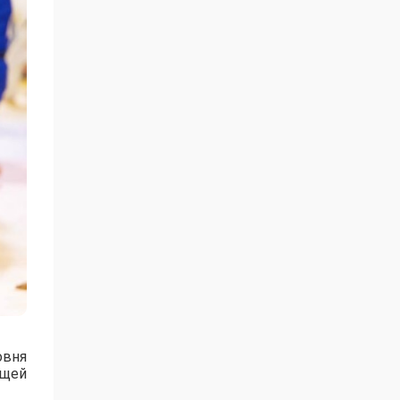
овня
ущей