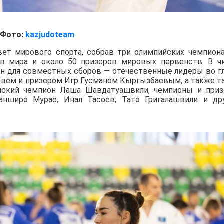
Фото:
kazjudoteam
вет мирового спорта, собрав три олимпийских чемпиона
ов мира и около 50 призеров мировых первенств. В ч
ан для совместных сборов — отечественные лидеры во г
вем и призером Игр Гусманом Кыргызбаевым, а также т
йский чемпион Лаша Шавдатуашвили, чемпионы и при
нширо Мурао, Инал Тасоев, Тато Григалашвили и др