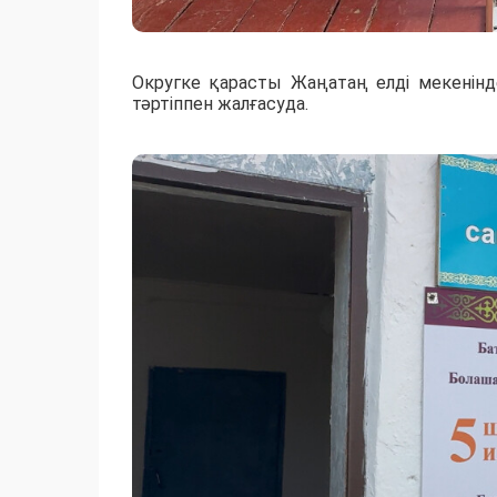
Округке қарасты Жаңатаң елді мекенінде
тәртіппен жалғасуда.