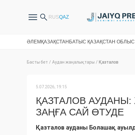
ӘЛЕМ
ҚАЗАҚСТАН
БАТЫС ҚАЗАҚСТАН ОБЛЫ
Басты бет
/
Аудан жаңалықтары
/
Қазталов
5.07.2026, 19:15
ҚАЗТАЛОВ АУДАНЫ:
ЗАҢҒА САЙ ӨТУДЕ
Қазталов ауданы Болашақ ауылды