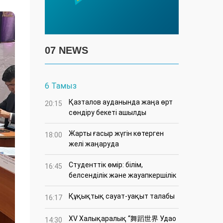
07 NEWS
6 Тамыз
Қазталов ауданында жаңа өрт
20:15
сөндіру бекеті ашылды
Жарты ғасыр жүгін көтерген
18:00
желі жаңаруда
Студенттік өмір: білім,
16:45
белсенділік және жауапкершілік
Құқықтық сауат-уақыт талабы
16:17
XV Халықаралық “舞蹈世界 Удао
14:30