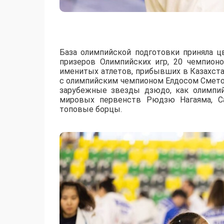
База олимпийской подготовки приняла ц
призеров Олимпийских игр, 20 чемпион
именитых атлетов, прибывших в Казахст
с олимпийским чемпионом Елдосом Смето
зарубежные звезды дзюдо, как олимпи
мировых первенств Рюдзю Нагаяма, Са
топовые борцы.