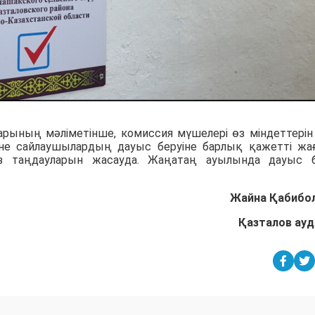
арының мәліметінше, комиссия мүшелері өз міндеттерін
не сайлаушылардың дауыс беруіне барлық қажетті жа
 өз таңдауларын жасауда. Жаңатаң ауылында дауыс 
Жайна Қабибо
Қазталов ау