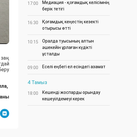
Медиация - қоғамдық келісімнің
17:00
берік тетігі
Қоғамдық кеңестің кезекті
16:30
отырысы өтті
Оралда туысының алтын
10:15
әшекейін ұрлаған күдікті
ұсталды
 заң
ғдай
Еселі еңбегі ел есіндегі азамат
09:00
беру
4 Тамыз
лла,
Кешенді жоспарды орындау
18:00
даны
кешеуілдемеуі керек