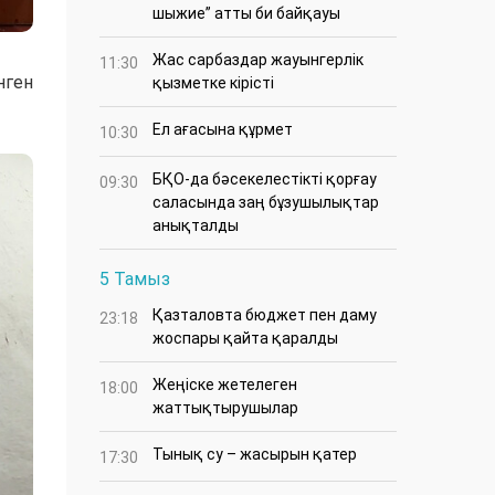
шыжие” атты би байқауы
Жас сарбаздар жауынгерлік
11:30
нген
қызметке кірісті
Ел ағасына құрмет
10:30
БҚО-да бәсекелестікті қорғау
09:30
саласында заң бұзушылықтар
анықталды
5 Тамыз
Қазталовта бюджет пен даму
23:18
жоспары қайта қаралды
Жеңіске жетелеген
18:00
жаттықтырушылар
Тынық су – жасырын қатер
17:30