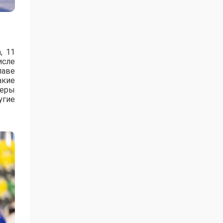
, 11
исле
лаве
акие
зеры
угие