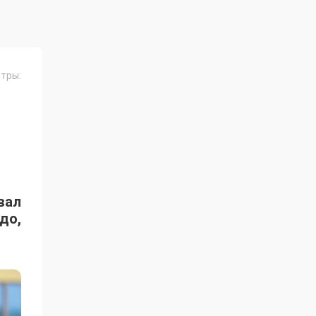
тры:
вал
до,