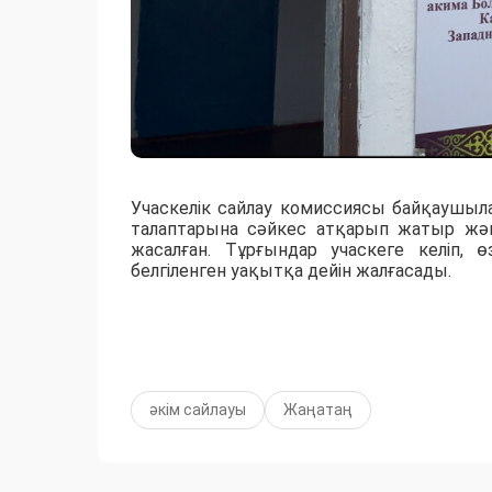
​Учаскелік сайлау комиссиясы байқаушыл
талаптарына сәйкес атқарып жатыр жә
жасалған. Тұрғындар учаскеге келіп,
белгіленген уақытқа дейін жалғасады.
әкім сайлауы
Жаңатаң