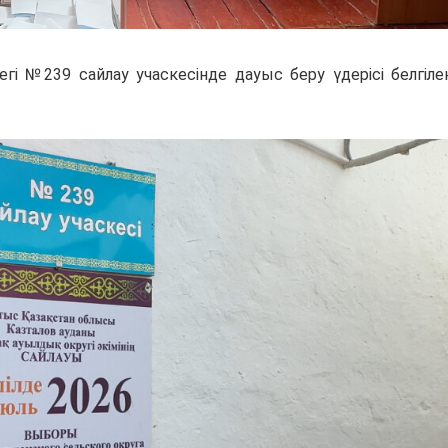
гі №239 сайлау учаскесінде дауыс беру үдерісі белгіле