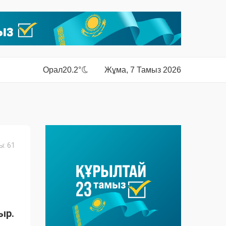
Орал
20.2°
Жұма, 7 Тамыз 2026
: 61
ыр.