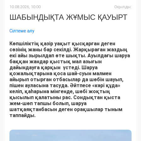
10.08.2026, 10:00
Оқылды:
ШАБЫНДЫҚТА ЖҰМЫС ҚАУЫРТ
Сілтеме алу
Көпшіліктің қазір уақыт қысқарған деген
сөзінің жаны бар секілді. Жарқыраған жаздың
екі айы зырылдап өте шықты. Ауылдағы шаруа
баққан жандар қыстық мал азығын
дайындауға қарқын үстеді. Шаруа
қожалықтарына қоса шай-суын малмен
айырып отырған отбасылар да шөбін шауып,
пішен ауласына тасуда. Әйтпесе «кәрі құда»
келіп, қаһарына мінгенде, шөбі жоқтың
қысылып қалатыны рас. Сондықтан қыста
жем-шөп тапшы болып, шаруа
шатқаяқтанбасын деген орақшылар тыным
таппайды.