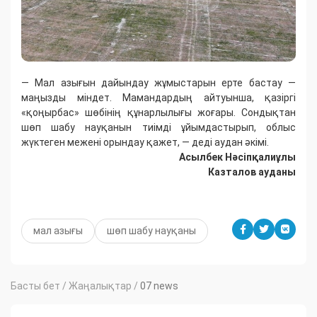
— Мал азығын дайындау жұмыстарын ерте бастау —
маңызды міндет. Мамандардың айтуынша, қазіргі
«қоңырбас» шөбінің құнарлылығы жоғары. Сондықтан
шөп шабу науқанын тиімді ұйымдастырып, облыс
жүктеген межені орындау қажет, — деді аудан әкімі.
Асылбек Нәсіпқалиұлы
Казталов ауданы
мал азығы
шөп шабу науқаны
Басты бет
/
Жаңалықтар
/
07 news