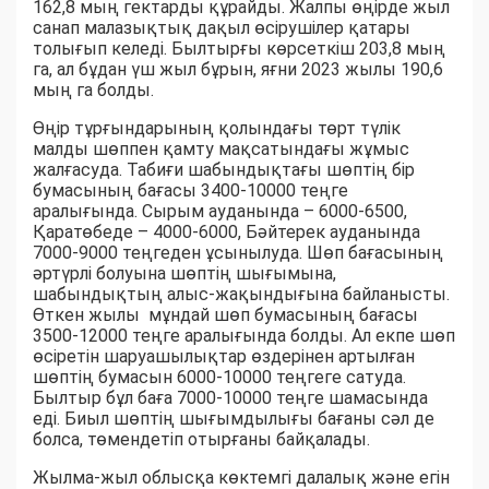
162,8 мың гектарды құрайды. Жалпы өңірде жыл
санап малазықтық дақыл өсірушілер қатары
толығып келеді. Былтырғы көрсеткіш 203,8 мың
га, ал бұдан үш жыл бұрын, яғни 2023 жылы 190,6
мың га болды.
Өңір тұрғындарының қолындағы төрт түлік
малды шөппен қамту мақсатындағы жұмыс
жалғасуда. Табиғи шабындықтағы шөптің бір
бумасының бағасы 3400-10000 теңге
аралығында. Сырым ауданында – 6000-6500,
Қаратөбеде – 4000-6000, Бәйтерек ауданында
7000-9000 теңгеден ұсынылуда. Шөп бағасының
әртүрлі болуына шөптің шығымына,
шабындықтың алыс-жақындығына байланысты.
Өткен жылы мұндай шөп бумасының бағасы
3500-12000 теңге аралығында болды. Ал екпе шөп
өсіретін шаруашылықтар өздерінен артылған
шөптің бумасын 6000-10000 теңгеге сатуда.
Былтыр бұл баға 7000-10000 теңге шамасында
еді. Биыл шөптің шығымдылығы бағаны сәл де
болса, төмендетіп отырғаны байқалады.
Жылма-жыл облысқа көктемгі далалық және егін