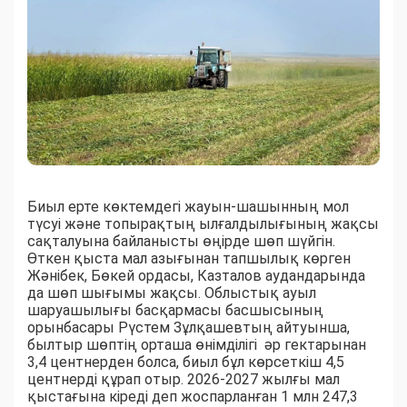
Биыл ерте көктемдегі жауын-шашынның мол
түсуі және топырақтың ылғалдылығының жақсы
сақталуына байланысты өңірде шөп шүйгін.
Өткен қыста мал азығынан тапшылық көрген
Жәнібек, Бөкей ордасы, Казталов аудандарында
да шөп шығымы жақсы. Облыстық ауыл
шаруашылығы басқармасы басшысының
орынбасары Рүстем Зұлқашевтың айтуынша,
былтыр шөптің орташа өнімділігі әр гектарынан
3,4 центнерден болса, биыл бұл көрсеткіш 4,5
центнерді құрап отыр. 2026-2027 жылғы мал
қыстағына кіреді деп жоспарланған 1 млн 247,3