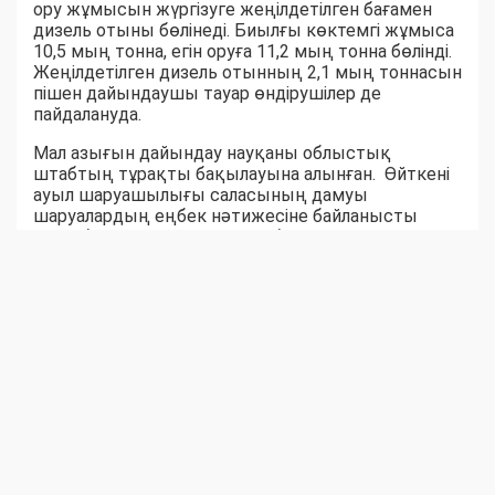
ору жұмысын жүргізуге жеңілдетілген бағамен
дизель отыны бөлінеді. Биылғы көктемгі жұмыса
10,5 мың тонна, егін оруға 11,2 мың тонна бөлінді.
Жеңілдетілген дизель отынның 2,1 мың тоннасын
пішен дайындаушы тауар өндірушілер де
пайдалануда.
Мал азығын дайындау науқаны облыстық
штабтың тұрақты бақылауына алынған. Өйткені
ауыл шаруашылығы саласының дамуы
шаруалардың еңбек нәтижесіне байланысты
екені белгілі. Ауыл-аудандар биыл мал азығынан
тапшылық көрмейтін сыңайлы. Шөпшілердің
жем-шөп дайындау қарқыны соны аңғартқандай.
Қара суық күзге дейін бір жылдық емес, жыл
жарымдық шөп қоры дайын боларына сенім бар.
Серік БЕКСЕЙІТОВ,
Шыңғырлау ауданы Ақтау ауылдық округіндегі
«Азат» шаруа қожалығының жетекшісі:
– Биылғы қыстаққа 300 бас ірі қара, 500 уақ
жандық, 100 жылқы малына 3000 бума шөп