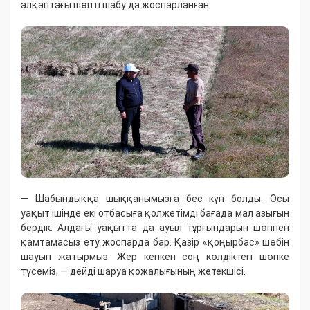
алқаптағы шөпті шабу да жоспарланған.
— Шабындыққа шыққанымызға бес күн болды. Осы
уақыт ішінде екі отбасыға қолжетімді бағада мал азығын
бердік. Алдағы уақытта да ауыл тұрғындарын шөппен
қамтамасыз ету жоспарда бар. Қазір «қоңырбас» шөбін
шауып жатырмыз. Жер кепкен соң көлдіктегі шөпке
түсеміз, — дейді шаруа қожалығының жетекшісі.