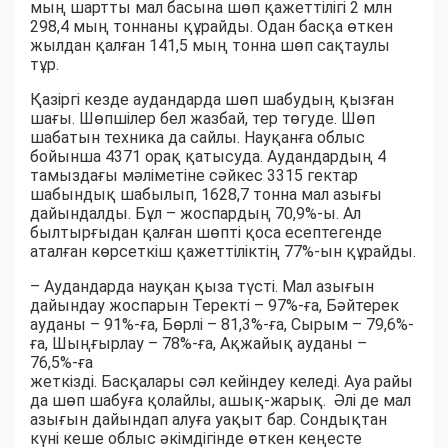
мың шартты мал басына шөп қажеттілігі 2 млн
298,4 мың тоннаны құрайды. Одан басқа өткен
жылдан қалған 141,5 мың тонна шөп сақтаулы
тұр.
Қазіргі кезде аудандарда шөп шабудың қызған
шағы. Шөпшілер бел жазбай, тер төгуде. Шөп
шабатын техника да сайлы. Науқанға облыс
бойынша 4371 орақ қатысуда. Аудандардың 4
тамыздағы мәліметіне сәйкес 3315 гектар
шабындық шабылып, 1628,7 тонна мал азығы
дайындалды. Бұл – жоспардың 70,9%-ы. Ал
былтырғыдан қалған шөпті қоса есептегенде
аталған көрсеткіш қажеттіліктің 77%-ын құрайды.
– Аудандарда науқан қыза түсті. Мал азығын
дайындау жоспарын Теректі – 97%-ға, Бәйтерек
ауданы – 91%-ға, Бөрлі – 81,3%-ға, Сырым – 79,6%-
ға, Шыңғырлау – 78%-ға, Ақжайық ауданы –
76,5%-ға
жеткізді. Басқалары сәл кейіндеу келеді. Ауа райы
да шөп шабуға қолайлы, ашық-жарық. Әлі де мал
азығын дайындап алуға уақыт бар. Сондықтан
күні кеше облыс әкімдігінде өткен кеңесте