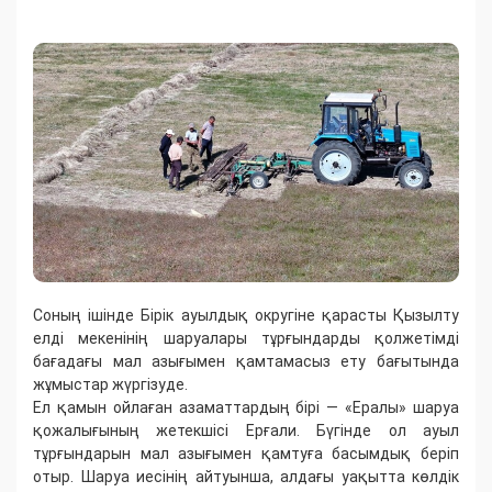
Соның ішінде Бірік ауылдық округіне қарасты Қызылту
елді мекенінің шаруалары тұрғындарды қолжетімді
бағадағы мал азығымен қамтамасыз ету бағытында
жұмыстар жүргізуде.
Ел қамын ойлаған азаматтардың бірі — «Ералы» шаруа
қожалығының жетекшісі Ерғали. Бүгінде ол ауыл
тұрғындарын мал азығымен қамтуға басымдық беріп
отыр. Шаруа иесінің айтуынша, алдағы уақытта көлдік