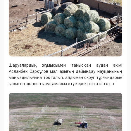
Шаруалардың жұмысымен танысқан аудан әкімі
Асланбек Сарқұлов мал азығын дайындау науқанының
маңыздылығына тоқталып, алдымен округ тұрғындарын
қажетті шөппен қамтамасыз ету керектігін атап өтті.