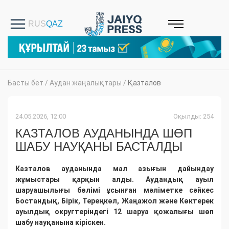
Басты бет
/
Аудан жаңалықтары
/
Қазталов
24.05.2026, 12:00
Оқылды: 254
КАЗТАЛОВ АУДАНЫНДА ШӨП
ШАБУ НАУҚАНЫ БАСТАЛДЫ
Казталов ауданында мал азығын дайындау
жұмыстары қарқын алды. Аудандық ауыл
шаруашылығы бөлімі ұсынған мәліметке сәйкес
Бостандық, Бірік, Тереңкөл, Жаңажол және Көктерек
ауылдық округтеріндегі 12 шаруа қожалығы шөп
шабу науқанына кіріскен.