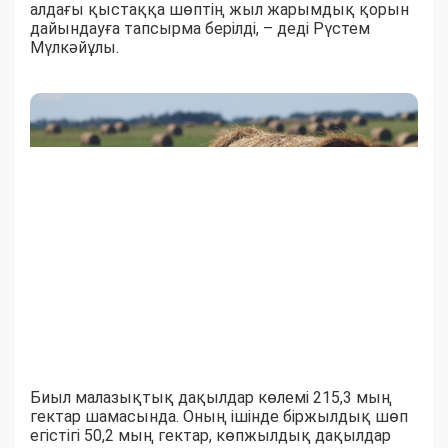
алдағы қыстаққа шөптің жыл жарымдық қорын
дайындауға тапсырма берілді, – деді Рүстем
Мүлкәйұлы.
Биыл малазықтық дақылдар көлемі 215,3 мың
гектар шамасында. Оның ішінде біржылдық шөп
егістігі 50,2 мың гектар, көпжылдық дақылдар