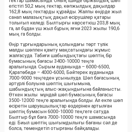
гектар шамасында. Оның ішінде біржылдық шөп
егістігі 50,2 мың гектар, көпжылдық дақылдар
162,8 мың гектарды құрайды. Жалпы өңірде жыл
санап малазықтық дақыл өсірушілер қатары
толығып келеді. Былтырғы көрсеткіш 203,8 мың
га, ал бұдан үш жыл бұрын, яғни 2023 жылы 190,6
мың га болды.
Өңір тұрғындарының қолындағы төрт түлік
малды шөппен қамту мақсатындағы жұмыс
жалғасуда. Табиғи шабындықтағы шөптің бір
бумасының бағасы 3400-10000 теңге
аралығында. Сырым ауданында – 6000-6500,
Қаратөбеде – 4000-6000, Бәйтерек ауданында
7000-9000 теңгеден ұсынылуда. Шөп бағасының
әртүрлі болуына шөптің шығымына,
шабындықтың алыс-жақындығына байланысты.
Өткен жылы мұндай шөп бумасының бағасы
3500-12000 теңге аралығында болды. Ал екпе шөп
өсіретін шаруашылықтар өздерінен артылған
шөптің бумасын 6000-10000 теңгеге сатуда.
Былтыр бұл баға 7000-10000 теңге шамасында
еді. Биыл шөптің шығымдылығы бағаны сәл де
болса, төмендетіп отырғаны байқалады.