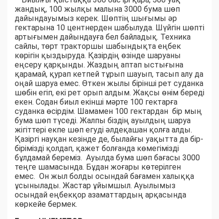
жандық, 100 жылқы малына 3000 бума шөп
дайындауымыз керек. Шөптің шығымы әр
гектарына 10 центнерден шабылуда. Шүйгін шөпті
артығымен дайындауға бел байладық. Техника
сайлы, төрт тракторшы шабындықта еңбек
көрігін қыздыруда. Қазірдің өзінде шаруаны
еңсеру қарқынды. Жаздың аптап ыстығына
қарамай, қурап кетпей тұрып шауып, тасып алу да
оңай шаруа емес. Өткен жылы бірінші рет суданка
шөбін егіп, екі рет орып алдым. Жақсы өнім береді
екен. Содан биыл екінші мәрте 100 гектарға
суданка өсірдім. Шамамен 100 гектардан бір мың
бума шөп түседі. Жалпы біздің ауылдың шаруа
жігіттері екпе шөп егуді әлдеқашан қолға алды.
Қазіргі науқан кезінде де, былайғы уақытта да бір-
бірімізді қолдап, қажет болғанда көмегімізді
бұлдамай береміз. Ауылда бума шөп бағасы 3000
теңге шамасында. Бұдан жоғары көтерілген
емес. Он жыл болды осындай бағамен халыққа
ұсынылады. Жастар ұйымшыл. Ауылымыз
осындай еңбекқор азаматтардың арқасында
көркейе бермек.