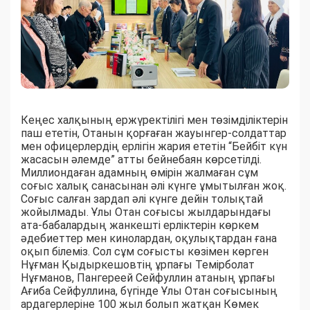
Кеңес халқының ержүректілігі мен төзімділіктерін
паш ететін, Отанын қорғаған жауынгер-солдаттар
мен офицерлердің ерлігін жария ететін “Бейбіт күн
жасасын әлемде” атты бейнебаян көрсетілді.
Миллиондаған адамның өмірін жалмаған сұм
соғыс халық санасынан әлі күнге ұмытылған жоқ.
Соғыс салған зардап әлі күнге дейін толықтай
жойылмады. Ұлы Отан соғысы жылдарындағы
ата-бабалардың жанкешті ерліктерін көркем
әдебиеттер мен кинолардан, оқулықтардан ғана
оқып білеміз. Сол сұм соғысты көзімен көрген
Нұғман Қыдыркешовтің ұрпағы Темірболат
Нұғманов, Пангереей Сейфуллин атаның ұрпағы
Ағиба Сейфуллина, бүгінде Ұлы Отан соғысының
ардагерлеріне 100 жыл болып жатқан Көмек