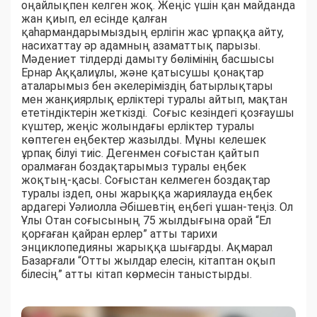
оңайлықпен келген жоқ. Жеңіс үшін қан майданда
жан қиып, ел есінде қалған
қаһармандарымыздың ерлігін жас ұрпаққа айту,
насихаттау әр адамның азаматтық парызы.
Мәдениет тілдерді дамыту бөлімінің басшысы
Ернар Аққалиұлы, және қатысушы қонақтар
аталарымыз бен әкелеріміздің батырлықтары
мен жанқиярлық ерліктері туралы айтып, мақтан
ететіндіктерін жеткізді. Соғыс кезіндегі қозғаушы
күштер, жеңіс жолындағы ерліктер туралы
көптеген еңбектер жазылды. Мұны келешек
ұрпақ білуі тиіс. Дегенмен соғыстан қайтып
оралмаған боздақтарымыз туралы еңбек
жоқтың-қасы. Соғыстан келмеген боздақтар
туралы іздеп, оны жарыққа жариялауда еңбек
ардагері Уәлиолла Әбішевтің еңбегі ұшан-теңіз. Ол
Ұлы Отан соғысының 75 жылдығына орай “Ел
қорғаған қайран ерлер” атты тарихи
энциклопедияны жарыққа шығарды. Ақмарал
Базарғали “Отты жылдар елесін, кітаптан оқып
білесің” атты кітап көрмесін таныстырды.