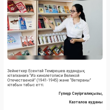
Зейнеткер Есентай Темірешев аудандық
кітапханаға “Из кинолетописи Великой
Отечественой” (1941-1945) және “Ветераны”
кітабын табыс етті.
Гүлнұр Сәуірғалиқызы,
Казталов ауданы