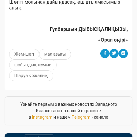
Шөпті молынан дайындасақ, еш ұтылмасымыз
анық.
Гүлбаршын ДЫБЫСҚАЛИҚЫЗЫ,
«Орал өңірі»
Жем-шөп
мал азығы
шабындық жұмыс
Шаруа қожалық
Узнайте первым о важных новостях Западного
Казахстана на нашей странице
в
Instagram
и нашем
Telegram
- канале