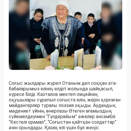
Соғыс жылдары жүрегі Отаным деп соққан ата-
бабаларымыз елінің елдігі жолында шайқасып,
күресе білді. Казталов мектеп-лицейінің
оқушылары сұрапыл соғыста елін, жерін қорғаған
майдангерлер туралы поэзия оқыды. Аудандық
мәдениет үйінің өнерпазы Өтеген ағамыздың
сүйемелдеуімен “Гүлдерайым” әжелер ансамблі
“Кестелі орамал”, “Соғыстан қайтқан солдаттар”
әнін орындады. Қазақ елі үшін бұл жеңіс