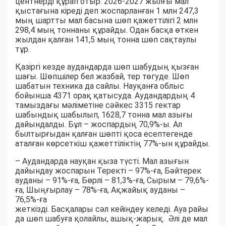
центнерді құрап отыр. 2026-2027 жылғы мал
қыстағына кіреді деп жоспарланған 1 млн 247,3
мың шартты мал басына шөп қажеттілігі 2 млн
298,4 мың тоннаны құрайды. Одан басқа өткен
жылдан қалған 141,5 мың тонна шөп сақтаулы
тұр.
Қазіргі кезде аудандарда шөп шабудың қызған
шағы. Шөпшілер бел жазбай, тер төгуде. Шөп
шабатын техника да сайлы. Науқанға облыс
бойынша 4371 орақ қатысуда. Аудандардың 4
тамыздағы мәліметіне сәйкес 3315 гектар
шабындық шабылып, 1628,7 тонна мал азығы
дайындалды. Бұл – жоспардың 70,9%-ы. Ал
былтырғыдан қалған шөпті қоса есептегенде
аталған көрсеткіш қажеттіліктің 77%-ын құрайды.
– Аудандарда науқан қыза түсті. Мал азығын
дайындау жоспарын Теректі – 97%-ға, Бәйтерек
ауданы – 91%-ға, Бөрлі – 81,3%-ға, Сырым – 79,6%-
ға, Шыңғырлау – 78%-ға, Ақжайық ауданы –
76,5%-ға
жеткізді. Басқалары сәл кейіндеу келеді. Ауа райы
да шөп шабуға қолайлы, ашық-жарық. Әлі де мал