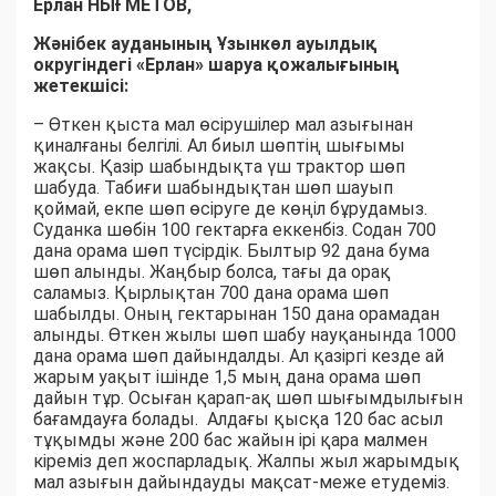
Ерлан НЫҒМЕТОВ,
Жәнібек ауданының Ұзынкөл ауылдық
округіндегі «Ерлан» шаруа қожалығының
жетекшісі:
– Өткен қыста мал өсірушілер мал азығынан
қиналғаны белгілі. Ал биыл шөптің шығымы
жақсы. Қазір шабындықта үш трактор шөп
шабуда. Табиғи шабындықтан шөп шауып
қоймай, екпе шөп өсіруге де көңіл бұрудамыз.
Суданка шөбін 100 гектарға еккенбіз. Содан 700
дана орама шөп түсірдік. Былтыр 92 дана бума
шөп алынды. Жаңбыр болса, тағы да орақ
саламыз. Қырлықтан 700 дана орама шөп
шабылды. Оның гектарынан 150 дана орамадан
алынды. Өткен жылы шөп шабу науқанында 1000
дана орама шөп дайындалды. Ал қазіргі кезде ай
жарым уақыт ішінде 1,5 мың дана орама шөп
дайын тұр. Осыған қарап-ақ шөп шығымдылығын
бағамдауға болады. Алдағы қысқа 120 бас асыл
тұқымды және 200 бас жайын ірі қара малмен
кіреміз деп жоспарладық. Жалпы жыл жарымдық
мал азығын дайындауды мақсат-меже етудеміз.