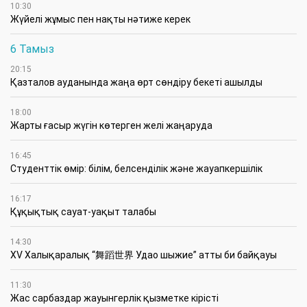
10:30
Жүйелі жұмыс пен нақты нәтиже керек
6 Тамыз
20:15
Қазталов ауданында жаңа өрт сөндіру бекеті ашылды
18:00
Жарты ғасыр жүгін көтерген желі жаңаруда
16:45
Студенттік өмір: білім, белсенділік және жауапкершілік
16:17
Құқықтық сауат-уақыт талабы
14:30
XV Халықаралық “舞蹈世界 Удао шыжие” атты би байқауы
11:30
Жас сарбаздар жауынгерлік қызметке кірісті