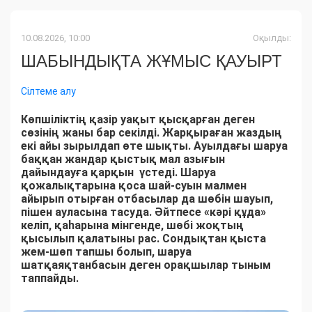
10.08.2026, 10:00
Оқылды:
ШАБЫНДЫҚТА ЖҰМЫС ҚАУЫРТ
Сілтеме алу
Көпшіліктің қазір уақыт қысқарған деген
сөзінің жаны бар секілді. Жарқыраған жаздың
екі айы зырылдап өте шықты. Ауылдағы шаруа
баққан жандар қыстық мал азығын
дайындауға қарқын үстеді. Шаруа
қожалықтарына қоса шай-суын малмен
айырып отырған отбасылар да шөбін шауып,
пішен ауласына тасуда. Әйтпесе «кәрі құда»
келіп, қаһарына мінгенде, шөбі жоқтың
қысылып қалатыны рас. Сондықтан қыста
жем-шөп тапшы болып, шаруа
шатқаяқтанбасын деген орақшылар тыным
таппайды.