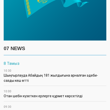
07 NEWS
8 Тамыз
10:30
Шыңғырлауда Абайдың 181 жылдығына арналған әдеби-
сазды кеш өтті
10:00
Отан шебін күзеткен ерлерге құрмет көрсетілді
09:30