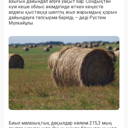
азығын дайындап алуға уақыт бар. Сондықтан
күні кеше облыс әкімдігінде өткен кеңесте
алдағы қыстаққа шөптің жыл жарымдық қорын
дайындауға тапсырма берілді, – деді Рүстем
Мүлкәйұлы.
Биыл малазықтық дақылдар көлемі 215,3 мың