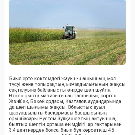
Биыл ерте көктемдегі жауын-шашынның мол
түсуі және топырақтың ылғалдылығының жақсы
сақталуына байланысты өңірде шөп шүйгін.
Өткен қыста мал азығынан тапшылық көрген
Жәнібек, Бөкей ордасы, Казталов аудандарында
да шөп шығымы жақсы. Облыстық ауыл
шаруашылығы басқармасы басшысының
орынбасары Рүстем Зұлқашевтың айтуынша,
былтыр шөптің орташа өнімділігі әр гектарынан
3,4 центнерден болса, биыл бұл көрсеткіш 4,5