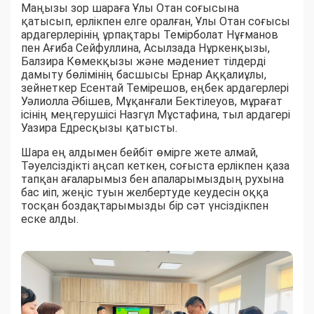
Маңызы зор шараға Ұлы Отан соғысына
қатысып, ерлікпен елге оралған, Ұлы Отан соғысы
ардагерлерінің ұрпақтары Темірболат Нұғманов
пен Ағиба Сейфуллина, Асылзада Нұркенқызы,
Балзира Көмекқызы және мәдениет тілдерді
дамыту бөлімінің басшысы Ернар Аққалиұлы,
зейнеткер Есентай Темірешов, еңбек ардагерлері
Уәлиолла Әбішев, Мұқанғали Бектілеуов, мұрағат
ісінің меңгерушісі Назгүл Мұстафина, тыл ардагері
Уазира Едресқызы қатысты.
Шара ең алдымен бейбіт өмірге жете алмай,
Тәуелсіздікті аңсап кеткен, соғыста ерлікпен қаза
тапқан ағаларымыз бен апаларымыздың рухына
бас иіп, жеңіс туын желбертуде кеудесін оққа
тосқан боздақтарымызды бір сәт үнсіздікпен
еске алды.