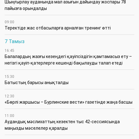
​Шыңғырлау ауданында мал азығын дайындау жоспары 78
пайызға орындалды
09:00
​Теректіде жас отбасыларға арналған тренинг өтті
7 Тамыз
16:45
Балалардың жазғы кезеңдегі қауіпсіздігін қамтамасыз ету –
негізгі қауіп-қатерлерге кешенді бақылауды талап етеді
15:30
Батыстың барысы анықталды
12:30
«Бөрлі жаршысы – Бурлинские вести» газетінде жаңа басшы
11:00
Аудандық мәслихаттың кезектен тыс 42-сессиясында
маңызды мәселелер қаралды