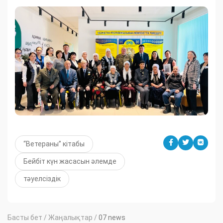
“Ветераны” кітабы
Бейбіт күн жасасын әлемде
тәуелсіздік
Басты бет
/
Жаңалықтар
/
07 news