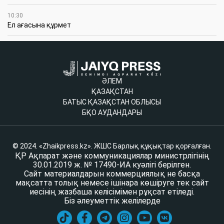
10:30
Ел ағасына құрмет
ӘЛЕМ
ҚАЗАҚСТАН
БАТЫС ҚАЗАҚСТАН ОБЛЫСЫ
БҚО АУДАНДАРЫ
© 2024. «Zhaikpress.kz». ЖШС Барлық құқықтар қорғалған.
ҚР Ақпарат және коммуникациялар министрлігінің
30.01.2019 ж. № 17490-ИА куәлігі берілген.
Сайт материалдарын коммерциялық не басқа
мақсатта толық немесе ішінара көшіруге тек сайт
иесінің жазбаша келісімімен рұқсат етіледі.
Біз әлеуметтік желілерде