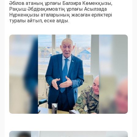
Әбілов атаның ұрпағы Балзира Көмекқызы,
Рақыш Әбдірақимовтің ұрпағы Асылзада
Нұркенқызы аталарының жасаған ерліктері
туралы айтып, еске алды.