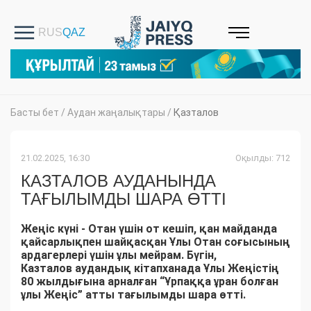
Басты бет
/
Аудан жаңалықтары
/
Қазталов
21.02.2025, 16:30
Оқылды: 712
КАЗТАЛОВ АУДАНЫНДА
ТАҒЫЛЫМДЫ ШАРА ӨТТІ
Жеңіс күні - Отан үшін от кешіп, қан майданда
қайсарлықпен шайқасқан Ұлы Отан соғысының
ардагерлері үшін ұлы мейрам.
Бүгін,
Казталов аудандық кітапханада Ұлы Жеңістің
80 жылдығына арналған “Ұрпаққа ұран болған
ұлы Жеңіс” атты тағылымды шара өтті.