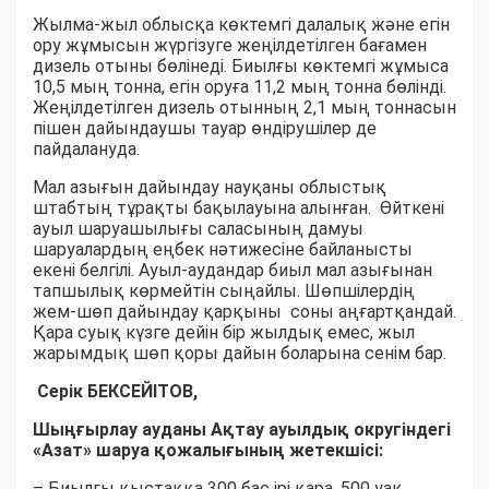
Жылма-жыл облысқа көктемгі далалық және егін
ору жұмысын жүргізуге жеңілдетілген бағамен
дизель отыны бөлінеді. Биылғы көктемгі жұмыса
10,5 мың тонна, егін оруға 11,2 мың тонна бөлінді.
Жеңілдетілген дизель отынның 2,1 мың тоннасын
пішен дайындаушы тауар өндірушілер де
пайдалануда.
Мал азығын дайындау науқаны облыстық
штабтың тұрақты бақылауына алынған. Өйткені
ауыл шаруашылығы саласының дамуы
шаруалардың еңбек нәтижесіне байланысты
екені белгілі. Ауыл-аудандар биыл мал азығынан
тапшылық көрмейтін сыңайлы. Шөпшілердің
жем-шөп дайындау қарқыны соны аңғартқандай.
Қара суық күзге дейін бір жылдық емес, жыл
жарымдық шөп қоры дайын боларына сенім бар.
Серік БЕКСЕЙІТОВ,
Шыңғырлау ауданы Ақтау ауылдық округіндегі
«Азат» шаруа қожалығының жетекшісі:
– Биылғы қыстаққа 300 бас ірі қара, 500 уақ