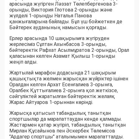
арасында жүгірген Лəззат Төлепбергенова 3-
орынды, Виктория Глотова 2-орынды жəне
жүлделі 1-орынды Наталья Панова
қанжығаларына байлады. Бұл үш бойжеткен де
Бəйтерек ауданының намысын қорғады.
Ерлер арасында 10 шақырымға жүгіруден
жерлесіміз Сұлтан Ахынбасов 3-орынды,
бəйтеректік Рафхат Асылмұратов 2-орынды, Орал
қаласынан келген Азамат Қылыш 1-орынды
жеңіп алды.
Жартылай марафон додасында 21 шақырым
қашықтықта желмен жарысқан жүйріктер ішінен
Оралдан келген Архат Есенғалиев 3-орынға,
Оралбек Құттығалиев 2-орынға қол жеткізсе,
сəйгүліктей жаратылған бəйтеректік желаяқ
Жарас Айтуаров 1-орыннан көрінді.
Жарысқа қатысып табандылық танытқан
спортшылар да марапаттаудан кенде қалмады.
Жастармен қатар жүгіріп, табандылық танытқан
Мирлан Құсайынов пен Əскербек Төлемісов
"Ардагер спортшы" аталымымен марапатталды.