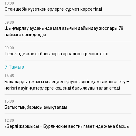
10:00
Отан шебін күзеткен ерлерге құрмет көрсетілді
09:30
​Шыңғырлау ауданында мал азығын дайындау жоспары 78
пайызға орындалды
09:00
​Теректіде жас отбасыларға арналған тренинг өтті
7 Тамыз
16:45
Балалардың жазғы кезеңдегі қауіпсіздігін қамтамасыз ету –
негізгі қауіп-қатерлерге кешенді бақылауды талап етеді
15:30
Батыстың барысы анықталды
12:30
«Бөрлі жаршысы – Бурлинские вести» газетінде жаңа басшы