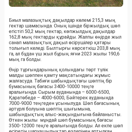
Биыл малазықтық дақылдар көлемі 215,3 мың
гектар шамасында. Оның ішінде біржылдық шөп
егістігі 50,2 мың гектар, көпжылдық дақылдар
162,8 мың гектарды құрайды. Жалпы өңірде жыл
санап малазықтық дақыл өсірушілер қатары
толығып келеді. Былтырғы көрсеткіш 203,8 мың
га, ал бұдан үш жыл бұрын, яғни 2023 жылы 190,6
мың га болды.
Өңір тұрғындарының қолындағы төрт түлік
малды шөппен қамту мақсатындағы жұмыс
жалғасуда. Табиғи шабындықтағы шөптің бір
бумасының бағасы 3400-10000 теңге
аралығында. Сырым ауданында – 6000-6500,
Қаратөбеде – 4000-6000, Бәйтерек ауданында
7000-9000 теңгеден ұсынылуда. Шөп бағасының
әртүрлі болуына шөптің шығымына,
шабындықтың алыс-жақындығына байланысты.
Өткен жылы мұндай шөп бумасының бағасы
3500-12000 теңге аралығында болды. Ал екпе шөп
өсіретін шаруашылықтар өздерінен артылған