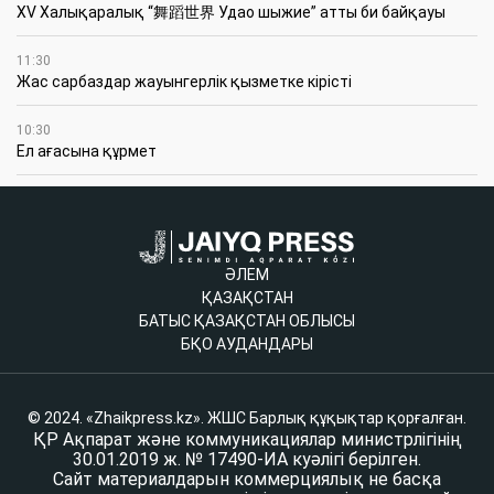
XV Халықаралық “舞蹈世界 Удао шыжие” атты би байқауы
11:30
Жас сарбаздар жауынгерлік қызметке кірісті
10:30
Ел ағасына құрмет
ӘЛЕМ
ҚАЗАҚСТАН
БАТЫС ҚАЗАҚСТАН ОБЛЫСЫ
БҚО АУДАНДАРЫ
© 2024. «Zhaikpress.kz». ЖШС Барлық құқықтар қорғалған.
ҚР Ақпарат және коммуникациялар министрлігінің
30.01.2019 ж. № 17490-ИА куәлігі берілген.
Сайт материалдарын коммерциялық не басқа