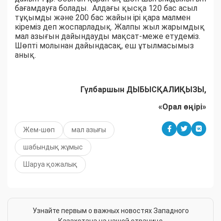
бағамдауға болады. Алдағы қысқа 120 бас асыл
тұқымды және 200 бас жайын ірі қара малмен
кіреміз деп жоспарладық. Жалпы жыл жарымдық
мал азығын дайындауды мақсат-меже етудеміз.
Шөпті молынан дайындасақ, еш ұтылмасымыз
анық.
Гүлбаршын ДЫБЫСҚАЛИҚЫЗЫ,
«Орал өңірі»
Жем-шөп
мал азығы
шабындық жұмыс
Шаруа қожалық
Узнайте первым о важных новостях Западного