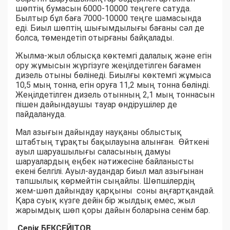
шөптің бумасын 6000-10000 теңгеге сатуда.
Былтыр бұл баға 7000-10000 теңге шамасында
еді. Биыл шөптің шығымдылығы бағаны сәл де
болса, төмендетіп отырғаны байқалады.
Жылма-жыл облысқа көктемгі далалық және егін
ору жұмысын жүргізуге жеңілдетілген бағамен
дизель отыны бөлінеді. Биылғы көктемгі жұмыса
10,5 мың тонна, егін оруға 11,2 мың тонна бөлінді.
Жеңілдетілген дизель отынның 2,1 мың тоннасын
пішен дайындаушы тауар өндірушілер де
пайдалануда.
Мал азығын дайындау науқаны облыстық
штабтың тұрақты бақылауына алынған. Өйткені
ауыл шаруашылығы саласының дамуы
шаруалардың еңбек нәтижесіне байланысты
екені белгілі. Ауыл-аудандар биыл мал азығынан
тапшылық көрмейтін сыңайлы. Шөпшілердің
жем-шөп дайындау қарқыны соны аңғартқандай.
Қара суық күзге дейін бір жылдық емес, жыл
жарымдық шөп қоры дайын боларына сенім бар.
Серік БЕКСЕЙІТОВ,