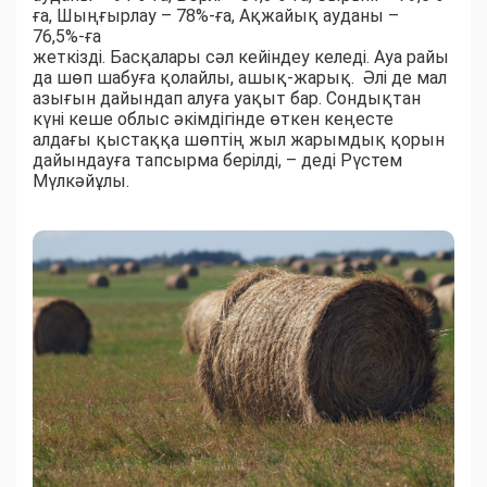
ға, Шыңғырлау – 78%-ға, Ақжайық ауданы –
76,5%-ға
жеткізді. Басқалары сәл кейіндеу келеді. Ауа райы
да шөп шабуға қолайлы, ашық-жарық. Әлі де мал
азығын дайындап алуға уақыт бар. Сондықтан
күні кеше облыс әкімдігінде өткен кеңесте
алдағы қыстаққа шөптің жыл жарымдық қорын
дайындауға тапсырма берілді, – деді Рүстем
Мүлкәйұлы.