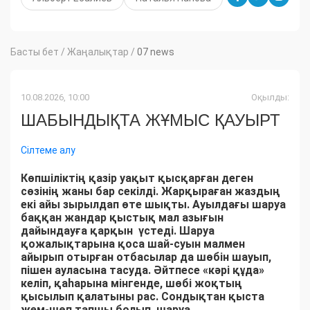
Басты бет
/
Жаңалықтар
/
07 news
10.08.2026, 10:00
Оқылды:
ШАБЫНДЫҚТА ЖҰМЫС ҚАУЫРТ
Сілтеме алу
Көпшіліктің қазір уақыт қысқарған деген
сөзінің жаны бар секілді. Жарқыраған жаздың
екі айы зырылдап өте шықты. Ауылдағы шаруа
баққан жандар қыстық мал азығын
дайындауға қарқын үстеді. Шаруа
қожалықтарына қоса шай-суын малмен
айырып отырған отбасылар да шөбін шауып,
пішен ауласына тасуда. Әйтпесе «кәрі құда»
келіп, қаһарына мінгенде, шөбі жоқтың
қысылып қалатыны рас. Сондықтан қыста
жем-шөп тапшы болып, шаруа