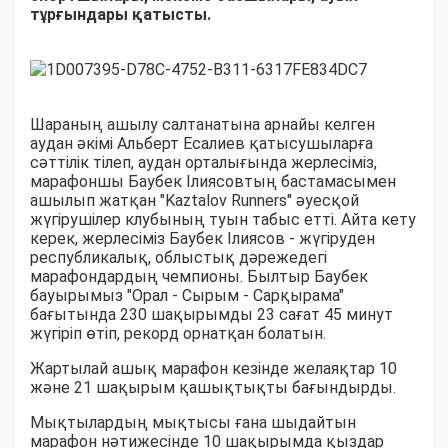
тұрғындары қатысты.
Шараның ашылу салтанатына арнайы келген
аудан əкімі Альберт Есалиев қатысушыларға
сəттілік тілеп, аудан орталығында жерлесіміз,
марафоншы Баубек Ілиясовтың бастамасымен
ашылып жатқан "Kaztalov Runners" əуесқой
жүгірушілер клубының туын табыс етті. Айта кету
керек, жерлесіміз Баубек Ілиясов - жүгіруден
республикалық, облыстық дəрежедегі
марафондардың чемпионы. Былтыр Баубек
бауырымыз "Орал - Сырым - Сарқырама"
бағытында 230 шақырымды 23 сағат 45 минут
жүгіріп өтіп, рекорд орнатқан болатын.
Жартылай ашық марафон кезінде желаяқтар 10
жəне 21 шақырым қашықтықты бағындырды.
Мықтылардың мықтысы ғана шыдайтын
марафон нəтижесінде 10 шақырымда қыздар