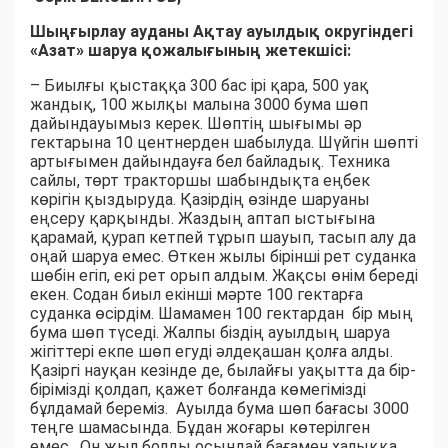
Шыңғырлау ауданы Ақтау ауылдық округіндегі
«Азат» шаруа қожалығының жетекшісі:
– Биылғы қыстаққа 300 бас ірі қара, 500 уақ
жандық, 100 жылқы малына 3000 бума шөп
дайындауымыз керек. Шөптің шығымы әр
гектарына 10 центнерден шабылуда. Шүйгін шөпті
артығымен дайындауға бел байладық. Техника
сайлы, төрт тракторшы шабындықта еңбек
көрігін қыздыруда. Қазірдің өзінде шаруаны
еңсеру қарқынды. Жаздың аптап ыстығына
қарамай, қурап кетпей тұрып шауып, тасып алу да
оңай шаруа емес. Өткен жылы бірінші рет суданка
шөбін егіп, екі рет орып алдым. Жақсы өнім береді
екен. Содан биыл екінші мәрте 100 гектарға
суданка өсірдім. Шамамен 100 гектардан бір мың
бума шөп түседі. Жалпы біздің ауылдың шаруа
жігіттері екпе шөп егуді әлдеқашан қолға алды.
Қазіргі науқан кезінде де, былайғы уақытта да бір-
бірімізді қолдап, қажет болғанда көмегімізді
бұлдамай береміз. Ауылда бума шөп бағасы 3000
теңге шамасында. Бұдан жоғары көтерілген
емес. Он жыл болды осындай бағамен халыққа