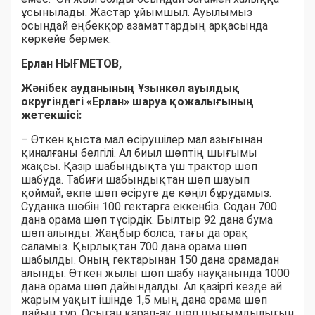
ұсынылады. Жастар ұйымшыл. Ауылымыз
осындай еңбекқор азаматтардың арқасында
көркейе бермек.
Ерлан НЫҒМЕТОВ,
Жәнібек ауданының Ұзынкөл ауылдық
округіндегі «Ерлан» шаруа қожалығының
жетекшісі:
– Өткен қыста мал өсірушілер мал азығынан
қиналғаны белгілі. Ал биыл шөптің шығымы
жақсы. Қазір шабындықта үш трактор шөп
шабуда. Табиғи шабындықтан шөп шауып
қоймай, екпе шөп өсіруге де көңіл бұрудамыз.
Суданка шөбін 100 гектарға еккенбіз. Содан 700
дана орама шөп түсірдік. Былтыр 92 дана бума
шөп алынды. Жаңбыр болса, тағы да орақ
саламыз. Қырлықтан 700 дана орама шөп
шабылды. Оның гектарынан 150 дана орамадан
алынды. Өткен жылы шөп шабу науқанында 1000
дана орама шөп дайындалды. Ал қазіргі кезде ай
жарым уақыт ішінде 1,5 мың дана орама шөп
дайын тұр. Осыған қарап-ақ шөп шығымдылығын