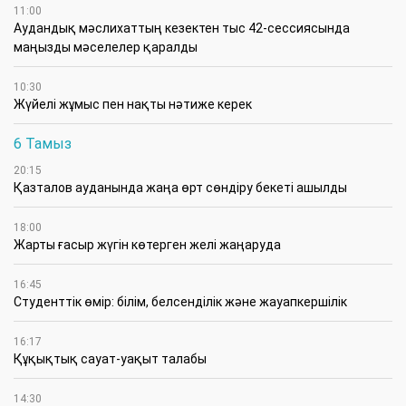
11:00
Аудандық мәслихаттың кезектен тыс 42-сессиясында
маңызды мәселелер қаралды
10:30
Жүйелі жұмыс пен нақты нәтиже керек
6 Тамыз
20:15
Қазталов ауданында жаңа өрт сөндіру бекеті ашылды
18:00
Жарты ғасыр жүгін көтерген желі жаңаруда
16:45
Студенттік өмір: білім, белсенділік және жауапкершілік
16:17
Құқықтық сауат-уақыт талабы
14:30