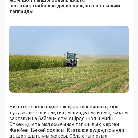
шатқаяқтанбасын деген орақшылар тыным
таппайды.
Биыл ерте көктемдегі жауын-шашынның мол
түсуі және топырақтың ылғалдылығының жақсы
сақталуына байланысты өңірде шөп шүйгін.
Өткен қыста мал азығынан тапшылық көрген
Жәнібек, Бөкей ордасы, Казталов аудандарында
да шөп шығымы жақсы. Облыстық ауыл