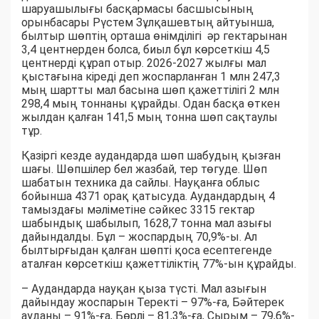
шаруашылығы басқармасы басшысының
орынбасары Рүстем Зұлқашевтың айтуынша,
былтыр шөптің орташа өнімділігі әр гектарынан
3,4 центнерден болса, биыл бұл көрсеткіш 4,5
центнерді құрап отыр. 2026-2027 жылғы мал
қыстағына кіреді деп жоспарланған 1 млн 247,3
мың шартты мал басына шөп қажеттілігі 2 млн
298,4 мың тоннаны құрайды. Одан басқа өткен
жылдан қалған 141,5 мың тонна шөп сақтаулы
тұр.
Қазіргі кезде аудандарда шөп шабудың қызған
шағы. Шөпшілер бел жазбай, тер төгуде. Шөп
шабатын техника да сайлы. Науқанға облыс
бойынша 4371 орақ қатысуда. Аудандардың 4
тамыздағы мәліметіне сәйкес 3315 гектар
шабындық шабылып, 1628,7 тонна мал азығы
дайындалды. Бұл – жоспардың 70,9%-ы. Ал
былтырғыдан қалған шөпті қоса есептегенде
аталған көрсеткіш қажеттіліктің 77%-ын құрайды.
– Аудандарда науқан қыза түсті. Мал азығын
дайындау жоспарын Теректі – 97%-ға, Бәйтерек
ауданы – 91%-ға, Бөрлі – 81,3%-ға, Сырым – 79,6%-