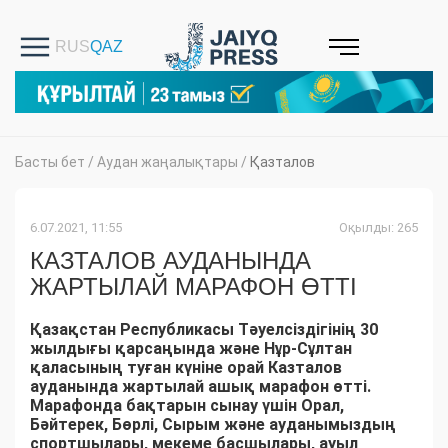
Басты бет
/
Аудан жаңалықтары
/
Қазталов
6.07.2021, 11:55
Оқылды: 265
КАЗТАЛОВ АУДАНЫНДА
ЖАРТЫЛАЙ МАРАФОН ӨТТІ
Қазақстан Республикасы Тəуелсіздігінің 30
жылдығы қарсаңында жəне Нұр-Сұлтан
қаласының туған күніне орай Казталов
ауданында жартылай ашық марафон өтті.
Марафонда бақтарын сынау үшін Орал,
Бəйтерек, Бөрлі, Сырым жəне ауданымыздың
спортшылары, мекеме басшылары, ауыл