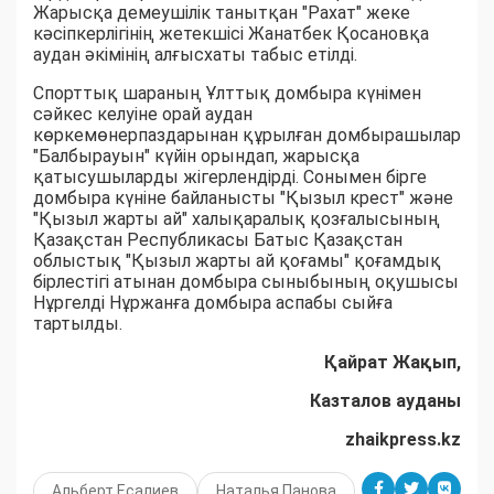
Жарысқа демеушілік танытқан "Рахат" жеке
кəсіпкерлігінің жетекшісі Жанатбек Қосановқа
аудан әкімінің алғысхаты табыс етілді.
Спорттық шараның Ұлттық домбыра күнімен
сəйкес келуіне орай аудан
көркемөнерпаздарынан құрылған домбырашылар
"Балбырауын" күйін орындап, жарысқа
қатысушыларды жігерлендірді. Сонымен бірге
домбыра күніне байланысты "Қызыл крест" жəне
"Қызыл жарты ай" халықаралық қозғалысының
Қазақстан Республикасы Батыс Қазақстан
облыстық "Қызыл жарты ай қоғамы" қоғамдық
бірлестігі атынан домбыра сыныбының оқушысы
Нұргелді Нұржанға домбыра аспабы сыйға
тартылды.
Қайрат Жақып,
Казталов ауданы
zhaikpress.kz
Альберт Есалиев
Наталья Панова