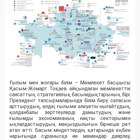
Ғылым мен жоғары білім – Мемлекет басшысы
Қасым-Жомарт Тоқаев айқындаған мемлекеттік
саясаттың стратегиялық басымдықтарының бірі.
Президент тапсырмаларында білім беру сапасын
арттырудың, елдің ғылыми әлеуетін нығайтудың,
қолданбалы зерттеулерді дамытудың және
ғылымды экономиканың нақты секторымен
ықпалдастырудың маңыздылығын бірнеше рет
атап өтті. Басым міндеттердің қатарында еңбек
нарығында сұранысқа ие мамандар даярлау,