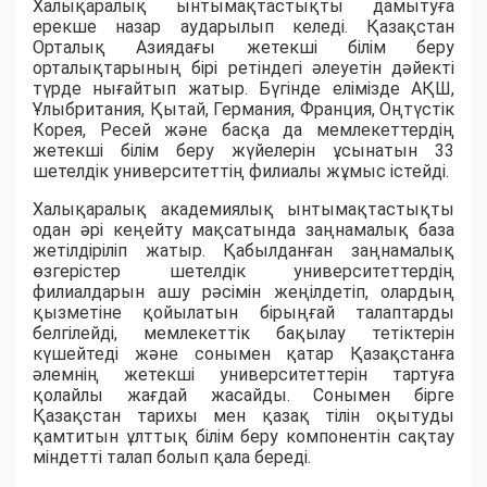
Халықаралық ынтымақтастықты дамытуға
ерекше назар аударылып келеді. Қазақстан
Орталық Азиядағы жетекші білім беру
орталықтарының бірі ретіндегі әлеуетін дәйекті
түрде нығайтып жатыр. Бүгінде елімізде АҚШ,
Ұлыбритания, Қытай, Германия, Франция, Оңтүстік
Корея, Ресей және басқа да мемлекеттердің
жетекші білім беру жүйелерін ұсынатын 33
шетелдік университеттің филиалы жұмыс істейді.
Халықаралық академиялық ынтымақтастықты
одан әрі кеңейту мақсатында заңнамалық база
жетілдіріліп жатыр. Қабылданған заңнамалық
өзгерістер шетелдік университеттердің
филиалдарын ашу рәсімін жеңілдетіп, олардың
қызметіне қойылатын бірыңғай талаптарды
белгілейді, мемлекеттік бақылау тетіктерін
күшейтеді және сонымен қатар Қазақстанға
әлемнің жетекші университеттерін тартуға
қолайлы жағдай жасайды. Сонымен бірге
Қазақстан тарихы мен қазақ тілін оқытуды
қамтитын ұлттық білім беру компонентін сақтау
міндетті талап болып қала береді.