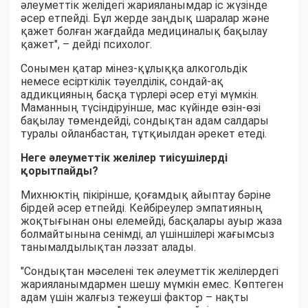
әлеуметтік желідегі жарияланымдар іс жүзінде
әсер етпейді. Бұл жерде заңдық шаралар және
қажет болған жағдайда медициналық бақылау
қажет", – дейді психолог.
Сонымен қатар мінез-құлыққа алкогольдік
немесе есірткілік тәуелділік, сондай-ақ
аддикцияның басқа түрлері әсер етуі мүмкін.
Маманның түсіндіруінше, мас күйінде өзін-өзі
бақылау төмендейді, сондықтан адам салдары
туралы ойланбастан, тұтқиылдан әрекет етеді.
Неге әлеуметтік желілер тиісушілерді
қорытпайды?
Михнюктің пікірінше, қоғамдық айыптау бәріне
бірдей әсер етпейді. Кейбіреулер эмпатияның
жоқтығынан оны елемейді, басқалары ауыр жаза
болмайтынына сенімді, ал үшіншілері жағымсыз
танымалдылықтан ләззат алады.
"Сондықтан мәселені тек әлеуметтік желілердегі
жарияланымдармен шешу мүмкін емес. Көптеген
адам үшін жалғыз тежеуші фактор – нақты