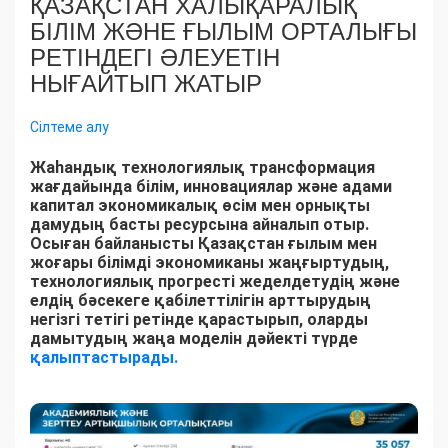
ҚАЗАҚСТАН ХАЛЫҚАРАЛЫҚ
БІЛІМ ЖӘНЕ ҒЫЛЫМ ОРТАЛЫҒЫ
РЕТІНДЕГІ ӘЛЕУЕТІН
НЫҒАЙТЫП ЖАТЫР
Сілтеме алу
Жаһандық технологиялық трансформация
жағдайында білім, инновациялар және адами
капитал экономикалық өсім мен орнықты
дамудың басты ресурсына айналып отыр.
Осыған байланысты Қазақстан ғылым мен
жоғары білімді экономиканы жаңғыртудың,
технологиялық прогресті жеделдетудің және
елдің бәсекеге қабілеттілігін арттырудың
негізгі тетігі ретінде қарастырып, оларды
дамытудың жаңа моделін дәйекті түрде
қалыптастырады.