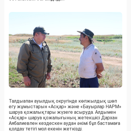
Талдыапан ауылдық округінде көпжылдық шөп
егу жұмыстарын «Асқар» және «Бауырлар НАРМ»
шаруа қожалықтары жүзеге асыруда. Алдымен
«Асқар» шаруа қожалығының жетекшісі Дархан
Аябалиевпен кездескен аудан әкімі бұл бастамаға
қолдау тетігі мол екенін жеткізді.