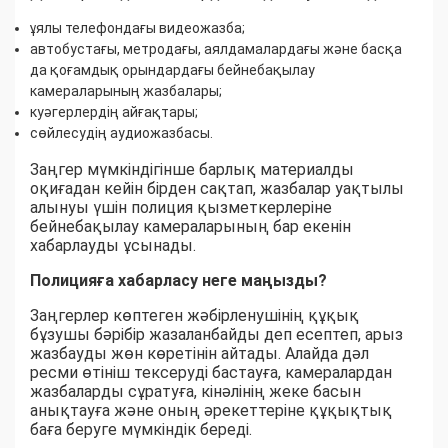
ұялы телефондағы видеожазба;
автобустағы, метродағы, аялдамалардағы және басқа
да қоғамдық орындардағы бейнебақылау
камераларының жазбалары;
куәгерлердің айғақтары;
сөйлесудің аудиожазбасы.
Заңгер мүмкіндігінше барлық материалды
оқиғадан кейін бірден сақтап, жазбалар уақтылы
алынуы үшін полиция қызметкерлеріне
бейнебақылау камераларының бар екенін
хабарлауды ұсынады.
Полицияға хабарласу неге маңызды?
Заңгерлер көптеген жәбірленушінің құқық
бұзушы бәрібір жазаланбайды деп есептеп, арыз
жазбауды жөн көретінін айтады. Алайда дәл
ресми өтініш тексеруді бастауға, камералардан
жазбаларды сұратуға, кінәлінің жеке басын
анықтауға және оның әрекеттеріне құқықтық
баға беруге мүмкіндік береді.