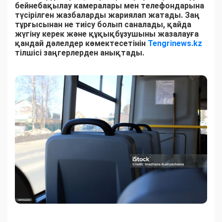
бейнебақылау камералары мен телефондарына
түсірілген жазбаларды жариялап жатады. Заң
тұрғысынан не тиісу болып саналады, қайда
жүгіну керек және құқықбұзушыны жазалауға
қандай дәлелдер көмектесетінін
Tengrinews.kz
тілшісі заңгерлерден анықтады.