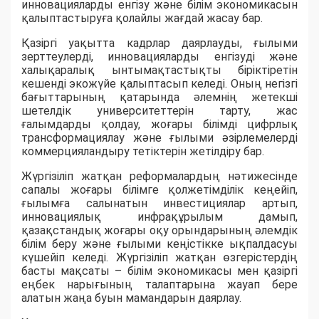
инновацияларды енгізу және білім экономикасын
қалыптастыруға қолайлы жағдай жасау бар.
Қазіргі уақытта кадрлар даярлауды, ғылыми
зерттеулерді, инновацияларды енгізуді және
халықаралық ынтымақтастықты біріктіретін
кешенді экожүйе қалыптасып келеді. Оның негізгі
бағыттарының қатарында әлемнің жетекші
шетелдік университеттерін тарту, жас
ғалымдарды қолдау, жоғары білімді цифрлық
трансформациялау және ғылыми әзірлемелерді
коммерцияландыру тетіктерін жетілдіру бар.
Жүргізіліп жатқан реформалардың нәтижесінде
сапалы жоғары білімге қолжетімділік кеңейіп,
ғылымға салынатын инвестициялар артып,
инновациялық инфрақұрылым дамып,
қазақстандық жоғары оқу орындарының әлемдік
білім беру және ғылыми кеңістікке ықпалдасуы
күшейіп келеді. Жүргізіліп жатқан өзгерістердің
басты мақсаты – білім экономикасы мен қазіргі
еңбек нарығының талаптарына жауап бере
алатын жаңа буын мамандарын даярлау.