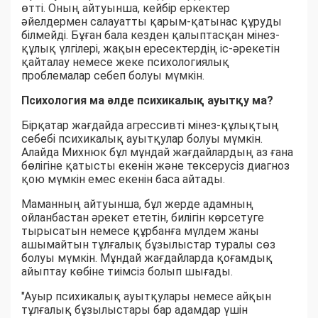
өтті. Оның айтуынша, кейбір еркектер
әйелдермен салауатты қарым-қатынас құруды
білмейді. Бұған бала кезден қалыптасқан мінез-
құлық үлгілері, жақын ересектердің іс-әрекетін
қайталау немесе жеке психологиялық
проблемалар себеп болуы мүмкін.
Психология ма әлде психикалық ауытқу ма?
Бірқатар жағдайда агрессивті мінез-құлықтың
себебі психикалық ауытқулар болуы мүмкін.
Алайда Михнюк бұл мұндай жағдайлардың аз ғана
бөлігіне қатысты екенін және тексерусіз диагноз
қою мүмкін емес екенін баса айтады.
Маманның айтуынша, бұл жерде адамның
ойланбастан әрекет ететін, билігін көрсетуге
тырысатын немесе құрбанға мүлдем жаны
ашымайтын тұлғалық бұзылыстар туралы сөз
болуы мүмкін. Мұндай жағдайларда қоғамдық
айыптау көбіне тиімсіз болып шығады.
"Ауыр психикалық ауытқулары немесе айқын
тұлғалық бұзылыстары бар адамдар үшін