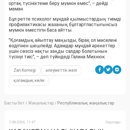
ортақ түсініктеме беру мүмкін емес", – дейді
маман.
Бұл ретте психолог мұндай қылмыстардың тиімді
профилактикасы жазаның бұлтартпастығынсыз
мүмкін еместігін баса айтты.
"Қоғамдық айыптау маңызды, бірақ ол мәселені
өздігінен шешпейді. Адамдар мұндай әрекеттер
үшін сөзсіз нақты заңды салдар болатынын
түсінуі тиіс", – деп түйіндеді Галина Михнюк.
Zan Komegi
әлеуметтік желі
қоғамдық көлік
Басты бет
/
Жаңалықтар
/
Республикалық жаңалықтар
7.08.2026, 11:47
Оқылды: