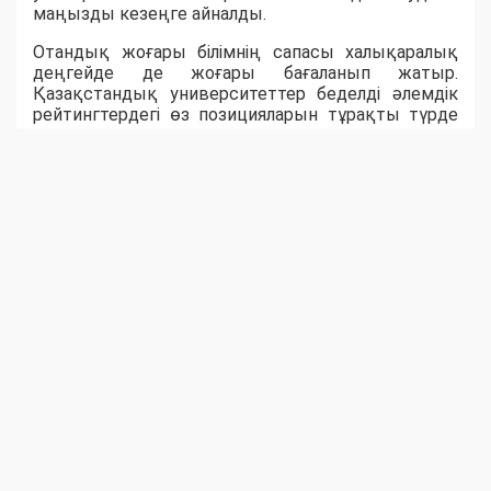
маңызды кезеңге айналды.
Отандық жоғары білімнің сапасы халықаралық
деңгейде де жоғары бағаланып жатыр.
Қазақстандық университеттер беделді әлемдік
рейтингтердегі өз позицияларын тұрақты түрде
нығайтып келеді. QS World University Rankings 2026
рейтингіне еліміздің 20 жоғары оқу орны енсе,
Times Higher Education 2026 рейтингінде алғаш рет
Қазақстанның бірден бес университеті әлемнің
үздік жоғары оқу орындарының қатарына
қосылды. Ал Nazarbayev University әлемнің үздік
500 университетінің қатарына еніп, қазақстандық
жоғары білімнің халықаралық аренадағы беделінің
артып келе жатқанын айқын көрсетті.
Мемлекеттік саясаттың дәйекті жүзеге
асырылуы ғылым мен жоғары білімнің заманауи
жүйесін қалыптастырып, бәсекеге қабілетті
кадрлар даярлауға, ғылыми зерттеулерді
дамытуға, халықаралық ынтымақтастықты
кеңейтуге және инновацияларды енгізуге
бағытталған. Бүгінде университеттер жоғары
білікті мамандар даярлайтын білім ордалары ғана