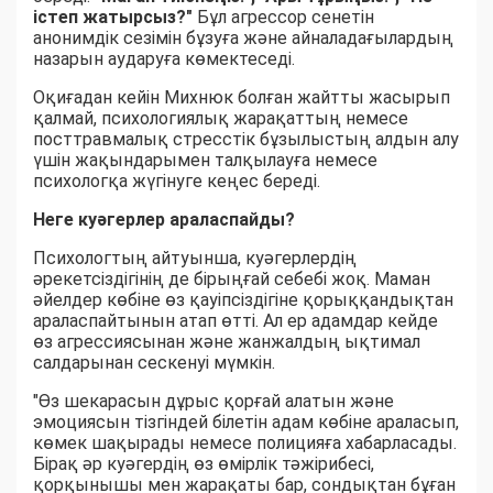
істеп жатырсыз?"
Бұл агрессор сенетін
анонимдік сезімін бұзуға және айналадағылардың
назарын аударуға көмектеседі.
Оқиғадан кейін Михнюк болған жайтты жасырып
қалмай, психологиялық жарақаттың немесе
посттравмалық стресстік бұзылыстың алдын алу
үшін жақындарымен талқылауға немесе
психологқа жүгінуге кеңес береді.
Неге куәгерлер араласпайды?
Психологтың айтуынша, куәгерлердің
әрекетсіздігінің де бірыңғай себебі жоқ. Маман
әйелдер көбіне өз қауіпсіздігіне қорыққандықтан
араласпайтынын атап өтті. Ал ер адамдар кейде
өз агрессиясынан және жанжалдың ықтимал
салдарынан сескенуі мүмкін.
"Өз шекарасын дұрыс қорғай алатын және
эмоциясын тізгіндей білетін адам көбіне араласып,
көмек шақырады немесе полицияға хабарласады.
Бірақ әр куәгердің өз өмірлік тәжірибесі,
қорқынышы мен жарақаты бар, сондықтан бұған