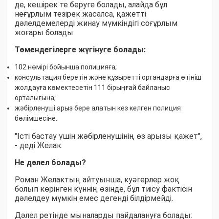
де, кешірек те беруге болады, алайда бұл
неғұрлым тезірек жасалса, қажетті
дәлелдемелерді жинау мүмкіндігі соғұрлым
жоғары болады.
Төмендегілерге жүгінуге болады:
102 нөмірі бойынша полицияға;
консультация беретін және құзыретті органдарға өтініш
жолдауға көмектесетін 111 бірыңғай байланыс
орталығына;
жәбірленуші арыз бере алатын кез келген полиция
бөлімшесіне.
"Істі бастау үшін жәбірленушінің өз арызы қажет",
- деді Желак.
Не дәлел болады?
Роман Желактың айтуынша, куәгерлер жоқ
болып көрінген күннің өзінде, бұл тиісу фактісін
дәлелдеу мүмкін емес дегенді білдірмейді.
Дәлел ретінде мыналарды пайдалануға болады: