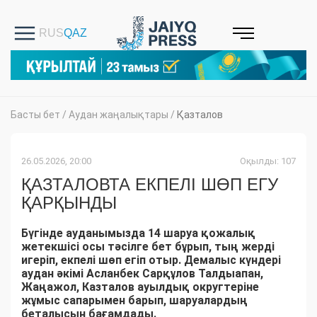
Басты бет
/
Аудан жаңалықтары
/
Қазталов
26.05.2026, 20:00
Оқылды: 107
ҚАЗТАЛОВТА ЕКПЕЛІ ШӨП ЕГУ
ҚАРҚЫНДЫ
Бүгінде ауданымызда 14 шаруа қожалық
жетекшісі осы тәсілге бет бұрып, тың жерді
игеріп, екпелі шөп егіп отыр. Демалыс күндері
аудан әкімі Асланбек Сарқұлов Талдыапан,
Жаңажол, Казталов ауылдық округтеріне
жұмыс сапарымен барып, шаруалардың
беталысын бағамдады.