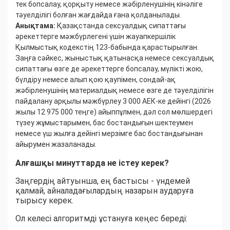
тек бопсалау, қорқыту немесе жәбірленушінің кінәліге
тәуелділігі болған жағдайда ғана қолданылады.
Анықтама:
Қазақстанда сексуалдық сипаттағы
әрекеттерге мәжбүрлегені үшін жауапкершілік
Қылмыстық кодекстің 123-бабында қарастырылған.
Заңға сәйкес, жыныстық қатынасқа немесе сексуалдық
сипаттағы өзге де әрекеттерге бопсалау, мүлікті жою,
бүлдіру немесе алып қою қаупімен, сондай-ақ
жәбірленушінің материалдық немесе өзге де тәуелділігін
пайдалану арқылы мәжбүрлеу 3 000 АЕК-ке дейінгі (2026
жылы 12 975 000 теңге) айыппұлмен, дәл сол мөлшердегі
түзеу жұмыстарымен, бас бостандығын шектеумен
немесе үш жылға дейінгі мерзімге бас бостандығынан
айырумен жазаланады.
Алғашқы минуттарда не істеу керек?
Заңгердің айтуынша, ең бастысы - үндемей
қалмай, айналадағылардың назарын аударуға
тырысу керек.
Ол келесі алгоритмді ұстануға кеңес береді: