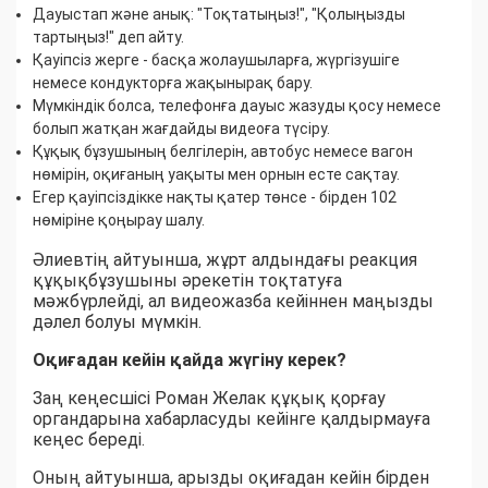
Дауыстап және анық: "Тоқтатыңыз!", "Қолыңызды
тартыңыз!" деп айту.
Қауіпсіз жерге - басқа жолаушыларға, жүргізушіге
немесе кондукторға жақынырақ бару.
Мүмкіндік болса, телефонға дауыс жазуды қосу немесе
болып жатқан жағдайды видеоға түсіру.
Құқық бұзушының белгілерін, автобус немесе вагон
нөмірін, оқиғаның уақыты мен орнын есте сақтау.
Егер қауіпсіздікке нақты қатер төнсе - бірден 102
нөміріне қоңырау шалу.
Әлиевтің айтуынша, жұрт алдындағы реакция
құқықбұзушыны әрекетін тоқтатуға
мәжбүрлейді, ал видеожазба кейіннен маңызды
дәлел болуы мүмкін.
Оқиғадан кейін қайда жүгіну керек?
Заң кеңесшісі Роман Желак құқық қорғау
органдарына хабарласуды кейінге қалдырмауға
кеңес береді.
Оның айтуынша, арызды оқиғадан кейін бірден