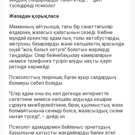
түсіндіреді психолог.
Жазадан қорықпаса
Маманның айтуынша, тағы бір санаттағылар
өздерінің жазасыз қалатынын сезеді. Көбіне
мұндай еркектер адам лық толы автобустарды,
метроны, базарларды және көпшіліктің арасында
оңай "жоқ болып кетуге" болатын жерлерді
таңдайды. Олар бейнебақылау камераларын
немесе телефонға түсіріп алуды нақты қауіп
ретінде көрмейді.
Психологтың пікірінше, бұған ауыр салдардың
болмауы себеп болады.
"Егер адам оны ең көп дегенде интернетте
сөгетініне немесе көпшілік алдында кешірім
сұрауға мәжбүрлейтініне, бірақ қылмыстық жаза
болмайтынына сенімді болса, жазасыздық сезімі
нығая түседі", – дейді ол.
Психолог адамдармен байланыс орнатудың
бұзылуына қатысты жағдайларды бөлек атап