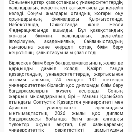
Сонымен қатар қазақстандық университеттердің
халықаралық кеңістіктегі қатысу аясы да кеңейіп
келеді. Соңғы жылдары отандық жоғары оқу
орындарының филиалдары Қырғызстанда,
Өзбекстанда, Тәжікстанда және Ресей
Федерациясында ашылды. Бұл қазақстандық
жоғары білімнің халықаралық деңгейде
ілгерілеуіне, академиялық байланыстардың
нығаюына және өңірдегі ортақ білім беру
кеңістігінің қалыптасуына ықпал етеді.
Бірлескен білім беру бағдарламаларының желісі де
қарқынды дамып келеді. Қазіргі таңда
қазақстандық университеттердің жартысынан
астамы әлемнің 24 еліндегі 131 шетелдік
университетпен бірлесіп қос дипломды білім беру
бағдарламаларын жүзеге асырады. Соның
жарқын мысалдарының бірі – Манаш Қозыбаев
атындағы Солтүстік Қазақстан университеті мен
Аризона университеті арасындағы
ынтымақтастық. 2026 жылы қос диплом
бағдарламасы бойынша білім алған алғашқы
түлектер оқуын аяқтап, бұл халықаралық
университеттік серіктестікті дамытудағы