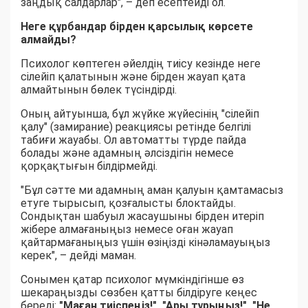
заңдық салдарлар", – деп есептейді ол.
Неге құрбандар бірден қарсылық көрсете
алмайды?
Психолог көптеген әйелдің тиісу кезінде неге
сілейіп қалатынын және бірден жауап қата
алмайтынын бөлек түсіндірді.
Оның айтуынша, бұл жүйке жүйесінің "сілейіп
қалу" (замирание) реакциясы ретінде белгілі
табиғи жауабы. Ол автоматты түрде пайда
болады және адамның әлсіздігін немесе
қорқақтығын білдірмейді.
"Бұл сәтте ми адамның аман қалуын қамтамасыз
етуге тырысып, қозғалысты блоктайды.
Сондықтан шабуыл жасаушыны бірден итеріп
жібере алмағаныңыз немесе оған жауап
қайтармағаныңыз үшін өзіңізді кінәламауыңыз
керек", – дейді маман.
Сонымен қатар психолог мүмкіндігінше өз
шекараңызды сөзбен қатты білдіруге кеңес
береді:
"Маған тиіспеңіз!", "Ары тұрыңыз!", "Не