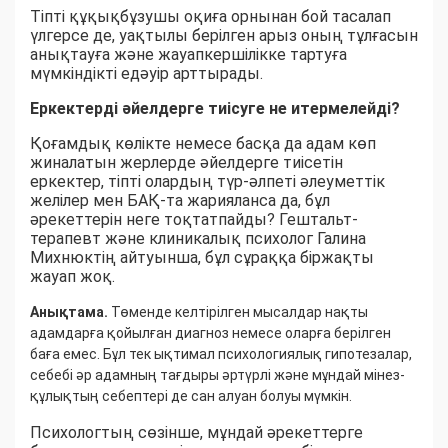
Тіпті құқықбұзушы оқиға орнынан бой тасалап
үлгерсе де, уақтылы берілген арыз оның тұлғасын
анықтауға және жауапкершілікке тартуға
мүмкіндікті едәуір арттырады.
Еркектерді әйелдерге тиісуге не итермелейді?
Қоғамдық көлікте немесе басқа да адам көп
жиналатын жерлерде әйелдерге тиісетін
еркектер, тіпті олардың түр-әлпеті әлеуметтік
желілер мен БАҚ-та жарияланса да, бұл
әрекеттерін неге тоқтатпайды? Гештальт-
терапевт және клиникалық психолог Галина
Михнюктің айтуынша, бұл сұраққа біржақты
жауап жоқ.
Анықтама.
Төменде келтірілген мысалдар нақты
адамдарға қойылған диагноз немесе оларға берілген
баға емес. Бұл тек ықтимал психологиялық гипотезалар,
себебі әр адамның тағдыры әртүрлі және мұндай мінез-
құлықтың себептері де сан алуан болуы мүмкін.
Психологтың сөзінше, мұндай әрекеттерге