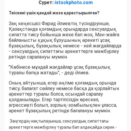
Сурет:
istockphoto.com
Тиіскені үшін қандай жаза қарастырылған?
Заң кеңесшісі Фарид Әлиевтің түсіндіруінше,
Қазақстанда қоғамдық орындарда сексуалдық
сипатта тиісу бойынша жеке бап жоқ. Мән-жайға
байланысты құқық бұзушының әрекеті ұсақ
бұзақылық, бұзақылық немесе - кей жағдайларда
- сексуалдық сипаттағы әрекеттерге мәжбүрлеу
ретінде саралануы мүмкін.
"Көбінесе мұндай жағдайлар ұсақ бұзақылық
туралы бапқа жатады", - деді Әлиев.
Оның айтуынша, егер әңгіме қоғамдық орында
тиісу, балағат сөйлеу немесе басқа да қорлайтын
әрекеттер туралы болса, осындай саралау
қолданылады. Егер тәртіпсіздік өрескел,
агрессивті болып, зорлық-зомбылықпен ұласса,
әрекет бұзақылық ретінде бағалануы мүмкін.
Заңгердің нақтылауынша, сексуалдық сипаттағы
әрекеттерге мәжбүрлеу туралы бап әлдеқайда сирек -