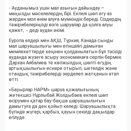
- Ауданымыз үшін мал азығын дайындау –
маңызды мәселелердің бірі. Екпелі шөп егу аз
жерден мол өнім алуға мүмкіндік береді. Сіздердің
тәжірибелеріңізді өзге шаруалар да қолға алуы
қажет, - деді аудан әкімі.
Еуропа елдері мен АҚШ, Түркия, Канада сынды
мал шаруашылығы мен егіншілігі дамыған
мемлекеттерде кеңінен қолданылатын бұл тәсілді
ауданда жүзеге асыру экономикаға серпін бермек.
Дархан Аябалиев те көпжылдық шөпті егудің
артықшылығын ескере отырып, шетелдік және
отандық тәжірибелерді зерделеп жатқанын атап
өтті.
«Бауырлар НАРМ» шаруа қожалығының
жетекшісі Нұрлыбай Жолдыбаев екпелі шөп
өсірумен қатар бау-бақша шаруашылығын
дамытуға да ден қойып келеді. Шаруашылықта
бүгінде жүгері, қарбыз, қауын секілді дақылдар
егілуде.