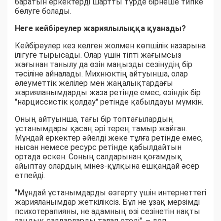
баратын еркектерді шартты түрде бірнеше типке
бөлуге болады.
Неге кейбіреулер жариялылыққа қуанады?
Кейбіреулер кез келген жолмен көпшілік назарына
ілігуге тырысады. Олар үшін тіпті жағымсыз
жағынан танылу да өзін маңызды сезінудің бір
тәсіліне айналады. Михнюктің айтуынша, олар
әлеуметтік желілер мен жаңалықтардағы
жарияланымдарды жаза ретінде емес, өзіндік бір
"нарциссистік қолдау" ретінде қабылдауы мүмкін.
Оның айтуынша, тағы бір топтағылардың
ұстанымдары қасаң әрі терең тамыр жайған.
Мұндай еркектер әйелді жеке тұлға ретінде емес,
нысан немесе ресурс ретінде қабылдайтын
ортада өскен. Соның салдарынан қоғамдық
айыптау олардың мінез-құлқына ешқандай әсер
етпейді.
"Мұндай ұстанымдарды өзгерту үшін интернеттегі
жарияланымдар жеткіліксіз. Бұл не ұзақ мерзімді
психотерапияны, не адамның өзі сезінетін нақты
заңдық салдарларды талап етеді", – деп