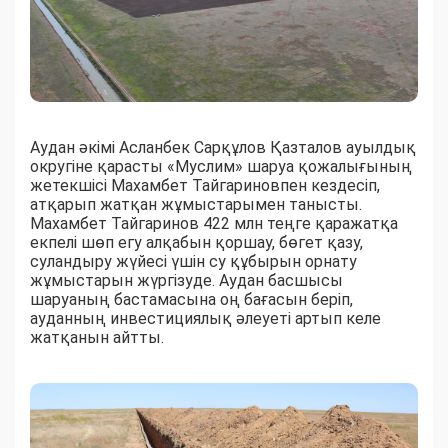
Аудан әкімі Асланбек Сарқұлов Қазталов ауылдық
округіне қарасты «Муслим» шаруа қожалығының
жетекшісі Махамбет Тайгариновпен кездесіп,
атқарып жатқан жұмыстарымен танысты.
Махамбет Тайгаринов 422 млн теңге қаражатқа
екпелі шөп егу алқабын қоршау, бөгет қазу,
суландыру жүйесі үшін су құбырын орнату
жұмыстарын жүргізуде. Аудан басшысы
шаруаның бастамасына оң бағасын беріп,
ауданның инвестициялық әлеуеті артып келе
жатқанын айтты.