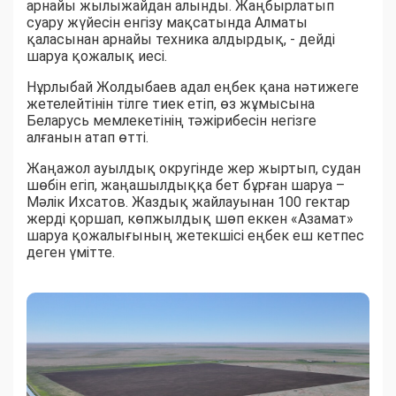
арнайы жылыжайдан алынды. Жаңбырлатып
суару жүйесін енгізу мақсатында Алматы
қаласынан арнайы техника алдырдық, - дейді
шаруа қожалық иесі.
Нұрлыбай Жолдыбаев адал еңбек қана нәтижеге
жетелейтінін тілге тиек етіп, өз жұмысына
Беларусь мемлекетінің тәжірибесін негізге
алғанын атап өтті.
Жаңажол ауылдық округінде жер жыртып, судан
шөбін егіп, жаңашылдыққа бет бұрған шаруа –
Мәлік Ихсатов. Жаздық жайлауынан 100 гектар
жерді қоршап, көпжылдық шөп еккен «Азамат»
шаруа қожалығының жетекшісі еңбек еш кетпес
деген үмітте.