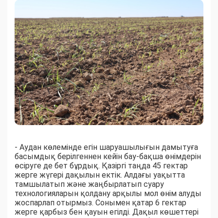
- Аудан көлемінде егін шаруашылығын дамытуға
басымдық берілгеннен кейін бау-бақша өнімдерін
өсіруге де бет бұрдық. Қазіргі таңда 45 гектар
жерге жүгері дақылын ектік. Алдағы уақытта
тамшылатып және жаңбырлатып суару
технологияларын қолдану арқылы мол өнім алуды
жоспарлап отырмыз. Сонымен қатар 6 гектар
жерге қарбыз бен қауын егілді. Дақыл көшеттері