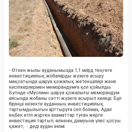
- Өткен жылы ауданымызда 1,1 млрд теңгеге
инвестициялық жобаларды жүзеге асыру
мақсатында шаруа қожалық жетекшілері және
кәсіпкерлермен меморандумға қол қойылды.
Бүгінде «Муслим» шаруа қожалығы меморандум
аясында жобаны сәтті жүзеге асырып келеді. Бұл
бірінші кезекте ауданның инвестициялық
тартымдылығын арттыруға сеп болмақ. Адал
еңбек етіп жүрген азаматтар туған жерге
инвестиция тартып, өлкенің дамуына үлес қосуы
қажет, - деді аудан әкімі.