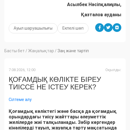
Асылбек Нәсіпқалиұлы
,
Қазталов ауданы
Aуыл шаруашылығы
Екпелі шөп
Басты бет
/
Жаңалықтар
/
Заң және тәртіп
7.08.2026, 12:00
Оқылды:
ҚОҒАМДЫҚ КӨЛІКТЕ БІРЕУ
ТИІССЕ НЕ ІСТЕУ КЕРЕК?
Сілтеме алу
Қоғамдық көліктегі және басқа да қоғамдық
орындардағы тиісу жайттары әлеуметтік
желілерде жиі талқыланады. Зәбір көргендер
кінәлілерді тауып, жауапқа тарту мақсатында