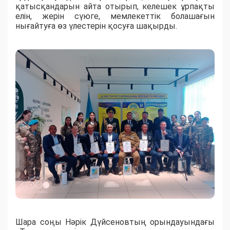
қатысқандарын айта отырып, келешек ұрпақты
елін, жерін сүюге, мемлекеттік болашағын
нығайтуға өз үлестерін қосуға шақырды.
Шара соңы Нәрік Дүйсеновтың орындауындағы