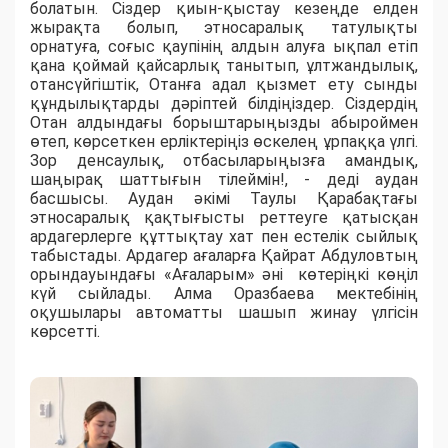
болатын. Сіздер қиын-қыстау кезеңде елден
жырақта болып, этносаралық татулықты
орнатуға, соғыс қаупінің алдын алуға ықпал етіп
қана қоймай қайсарлық танытып, ұлтжандылық,
отансүйгіштік, Отанға адал қызмет ету сынды
құндылықтарды дәріптей білдіңіздер. Сіздердің
Отан алдындағы борыштарыңызды абыроймен
өтеп, көрсеткен ерліктеріңіз өскелең ұрпаққа үлгі.
Зор денсаулық, отбасыларыңызға амандық,
шаңырақ шаттығын тілеймін!, - деді аудан
басшысы. Аудан әкімі Таулы Қарабақтағы
этносаралық қақтығысты реттеуге қатысқан
ардагерлерге құттықтау хат пен естелік сыйлық
табыстады. Ардагер ағаларға Қайрат Абдуловтың
орындауындағы «Ағаларым» әні көтеріңкі көңіл
күй сыйлады. Алма Оразбаева мектебінің
оқушылары автоматты шашып жинау үлгісін
көрсетті.