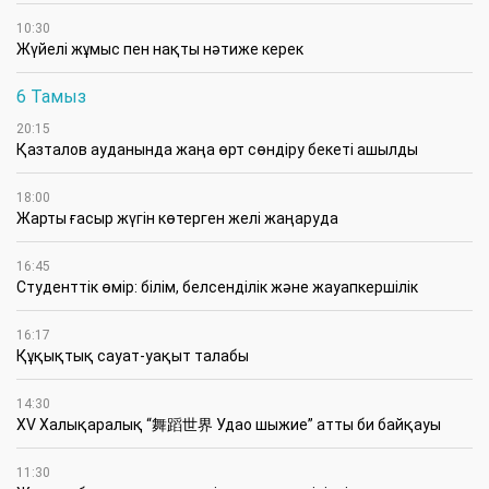
10:30
Жүйелі жұмыс пен нақты нәтиже керек
6 Тамыз
20:15
Қазталов ауданында жаңа өрт сөндіру бекеті ашылды
18:00
Жарты ғасыр жүгін көтерген желі жаңаруда
16:45
Студенттік өмір: білім, белсенділік және жауапкершілік
16:17
Құқықтық сауат-уақыт талабы
14:30
XV Халықаралық “舞蹈世界 Удао шыжие” атты би байқауы
11:30