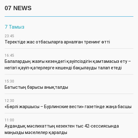
07 NEWS
7 Тамыз
23:45
​Теректіде жас отбасыларға арналған тренинг өтті
16:45
Балалардың жазғы кезеңдегі қауіпсіздігін қамтамасыз ету –
негізгі қауіп-қатерлерге кешенді бақылауды талап етеді
15:30
Батыстың барысы анықталды
12:30
«Бөрлі жаршысы – Бурлинские вести» газетінде жаңа басшы
11:00
Аудандық мәслихаттың кезектен тыс 42-сессиясында
маңызды мәселелер қаралды