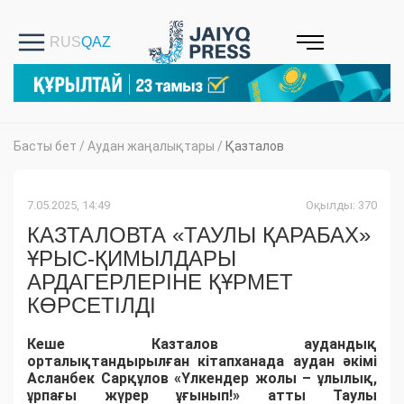
Басты бет
/
Аудан жаңалықтары
/
Қазталов
7.05.2025, 14:49
Оқылды: 370
КАЗТАЛОВТА «ТАУЛЫ ҚАРАБАХ»
ҰРЫС-ҚИМЫЛДАРЫ
АРДАГЕРЛЕРІНЕ ҚҰРМЕТ
КӨРСЕТІЛДІ
Кеше Казталов аудандық
орталықтандырылған кітапханада аудан әкімі
Асланбек Сарқұлов «Үлкендер жолы – ұлылық,
ұрпағы жүрер ұғынып!» атты Таулы