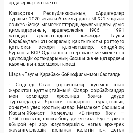
ардагерлері қатысты.
Қазақстан Республикасының «Ардагерлер
туралы» 2020 жылғы 6 мамырдағы № 322 заңына
сәйкес басқа мемлекеттердiң аумағындағы ұрыс
қимылдарының ардагерлеріне 1986 – 1991
жылдар аралығындағы кезеңде Таулы
Қарабақтағы этносаралық қақтығысты реттеуге
қатысқан әскери қызметшілер, сондай-ақ
бұрынғы КСР Одағы ішкі істер және мемлекеттік
қауіпсіздік органдарының басшы және қатардағы
құрамының адамдары кіреді.
Шара «Таулы Қарабах» бейнефильммен басталды.
- Сіздерді Отан қорғаушылар күнімен шын
жүректен құттықтаймын! Сіздер әзірбайжандар
мен армяндар арасында болған дауда
тұрғындарды бірлікке шақырып, тұрақтылық
орнатуға үлес қостыңыздар. Мемлекет басшысы
Қасым-Жомарт Кемелұлы «Бітімгер болу –
бейбітшіліктің елшісі болу деген сөз. Бұл – үлкен
абырой әрі зор жауапкершілік, нағыз ержүрек
жауынгерлердің қолынан келетін іс», деген