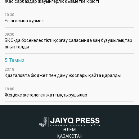
Жас сарбаздар жауынгерлік қызметке кірісті
10:30
Ел ағасына құрмет
09:30
БҚО-да бәсекелестікті қорғау саласында заң бұзушылықтар
анықталды
5 Тамыз
23:18
Қазталовта бюджет пен даму жоспары қайта қаралды
18:00
Жеңіске жетелеген жаттықтырушылар
ӘЛЕМ
ҚАЗАҚСТАН