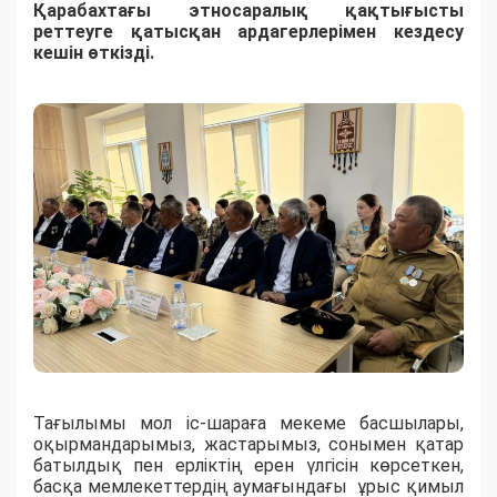
Қарабахтағы этносаралық қақтығысты
реттеуге қатысқан ардагерлерімен кездесу
кешін өткізді.
Тағылымы мол іс-шараға мекеме басшылары,
оқырмандарымыз, жастарымыз, сонымен қатар
батылдық пен ерліктің ерен үлгісін көрсеткен,
басқа мемлекеттердің аумағындағы ұрыс қимыл