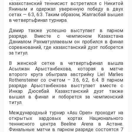
казахстанский теннисист встретился с Никитой
Яниным и одержал уверенную победу в двух
сетах — 6:3, 6:3. Таким образом, Жалгасбай вышел
в четвертьфинал турнира.
Дамир также успешно выступает в парном
разряде. Вместе с чемпионом Казахстана
Даниалом Рахматуллаевым он пробился в финал
соревнований, где казахстанский дуэт поборется
за титул.
В женской сетке в четвертьфинал вышла
Асылжан Арыстанбекова, которая в матче
второго круга обыграла австрийку Liel Marlies
Rothensteiner со счетом – 3:6, 6:2, 6:4. В парном
разряде Арыстанбекова выступает вместе с
Инкар Дюсебай. Казахстанский дуэт также
вышел в финал и поборется за чемпионский
титул.
Международный турнир «Asu Open» проходит на
открытых хардовых кортах Национального
теннисного центра Beeline Arena в Астане.
Финальные матчи в парном разряде состоятся 7