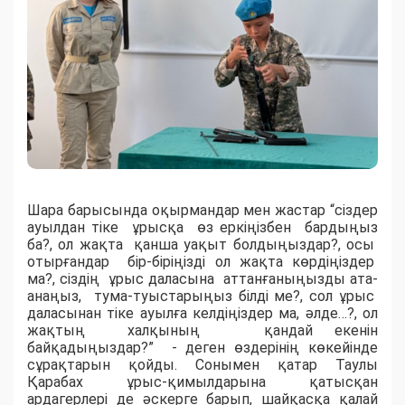
Шара барысында оқырмандар мен жастар “сіздер
ауылдан тіке ұрысқа өз еркіңізбен бардыңыз
ба?, ол жақта қанша уақыт болдыңыздар?, осы
отырғандар бір-біріңізді ол жақта көрдіңіздер
ма?, сіздің ұрыс даласына аттанғаныңызды ата-
анаңыз, тума-туыстарыңыз білді ме?, сол ұрыс
даласынан тіке ауылға келдіңіздер ма, әлде…?, ол
жақтың халқының қандай екенін
байқадыңыздар?” - деген өздерінің көкейінде
сұрақтарын қойды. Сонымен қатар Таулы
Қарабах ұрыс-қимылдарына қатысқан
ардагерлері де әскерге барып, шайқасқа қалай