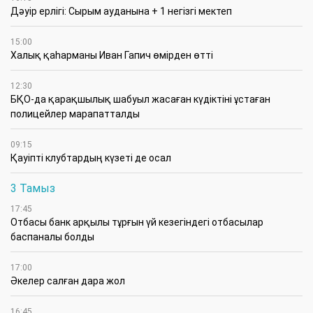
Дәуір ерлігі: Сырым ауданына + 1 негізгі мектеп
15:00
Халық қаһарманы Иван Гапич өмірден өтті
12:30
БҚО-да қарақшылық шабуыл жасаған күдіктіні ұстаған
полицейлер марапатталды
09:15
Қауіпті клубтардың күзеті де осал
3 Тамыз
17:45
Отбасы банк арқылы тұрғын үй кезегіндегі отбасылар
баспаналы болды
17:00
Әкелер салған дара жол
16:45