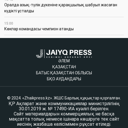
Оралда азық-түлік дүкеніне қарақшылық шабуыл жасаған
күдікті ұсталды
15:00
Көкпар командасы чемпион атанды
ӘЛЕМ
ҚАЗАҚСТАН
БАТЫС ҚАЗАҚСТАН ОБЛЫСЫ
БҚО АУДАНДАРЫ
© 2024. «Zhaikpress.kz». ЖШС Барлық құқықтар қорғалған.
ҚР Ақпарат және коммуникациялар министрлігінің
30.01.2019 ж. № 17490-ИА куәлігі берілген.
Сайт материалдарын коммерциялық не басқа
мақсатта толық немесе ішінара көшіруге тек сайт
иесінің жазбаша келісімімен рұқсат етіледі.