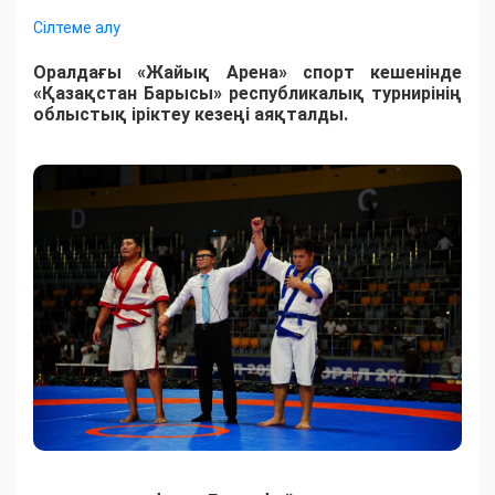
Сілтеме алу
Оралдағы «Жайық Арена» спорт кешенінде
«Қазақстан Барысы» республикалық турнирінің
облыстық іріктеу кезеңі аяқталды.