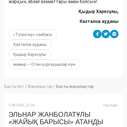
жарқын, абзал азаматтары аман болсын!.
Қыдыр Харесұлы,
Казталов ауданы
«Түлектер» саябағы
Казталов ауданы
Қыдыр Харесұлы
мамыр — Отан қорғаушылар күні
Басты бет
/
Жаңалықтар
/
Басты жаңалықтар
5.08.2026, 22:30
Оқылды:
ЭЛЬНАР ЖАНБОЛАТҰЛЫ
«ЖАЙЫҚ БАРЫСЫ» АТАНДЫ