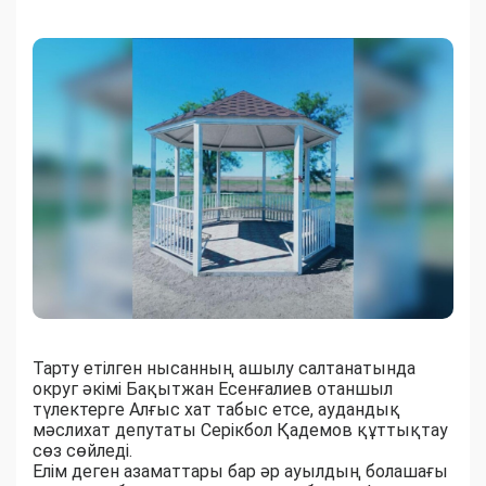
Тарту етілген нысанның ашылу салтанатында
округ әкімі Бақытжан Есенғалиев отаншыл
түлектерге Алғыс хат табыс етсе, аудандық
мәслихат депутаты Серікбол Қадемов құттықтау
сөз сөйледі.
Елім деген азаматтары бар әр ауылдың болашағы