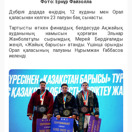
Фото: Ернұр Файзолла
Дүбірлі додада өңірдің 12 ауданы мен Орал
қаласынан келген 23 палуан бақ сынасты.
​Тартысты өткен финалдық белдесуде Ақжайық
ауданының намысын қорғаған Эльнар
Жанболатұлы сырымдық Мерей Бердіғалиды
жеңіп, «Жайық барысы» атанды. Үшінші орынды
Орал қаласының палуаны Нұрымжан Ғаббасов
иеленді.