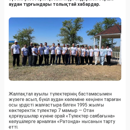
аудан тұрғындары толықтай хабардар.
Жалпақтал ауылы түлектерінің бастамасымен
жүзеге асып, бүкіл аудан көлеміне кеңінен тараған
осы үрдісті жалғастыра білген 1995 жылғы
көктеректік түлектер 7 мамыр — Отан
қорғаушылар күніне орай «Түлектер саябағына»
келушілерге арналған «Ратонда» нысанын тарту
етті.