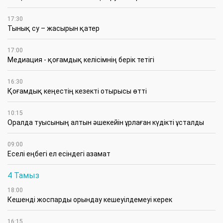
17:30
Тынық су – жасырын қатер
17:00
Медиация - қоғамдық келісімнің берік тетігі
16:30
Қоғамдық кеңестің кезекті отырысы өтті
10:15
Оралда туысының алтын әшекейін ұрлаған күдікті ұсталды
09:00
Еселі еңбегі ел есіндегі азамат
4 Тамыз
18:00
Кешенді жоспарды орындау кешеуілдемеуі керек
16:15