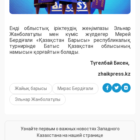
Енді облыстық іріктеудің жеңімпазы Эльнар
Жанболатұлы мен күміс жүлдегер Мерей
Бердіғали «Қазақстан Барысы» республикалық
турнирінде Батыс Қазақстан облысының
намысын қорғайтын болады.
Түгелбай Бисен,
zhaikpress.kz
Жайық барысы
Мирас Бердіғали
Эльнар Жанболатұлы
Узнайте первым о важных новостях Западного
Казахстана на нашей странице