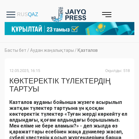
Басты бет
/
Аудан жаңалықтары
/
Қазталов
12.05.2025, 16:15
Оқылды: 518
КӨКТЕРЕКТІК ТҮЛЕКТЕРДІҢ
ТАРТУЫ
Казталов ауданы бойынша жүзеге асырылып
жатқан түлектер тартуына үн қосқан
көктеректік түлектер «Туған жерді көркейту ел
алдындағы, қоғам алдындағы борышымыз.
Мен еліме не бере аламын?» - деп жылда өз
қаражаттары есебінен жаңа дүниелер жасап,
сүбелі үлестерін қосып жүргендерінен барша