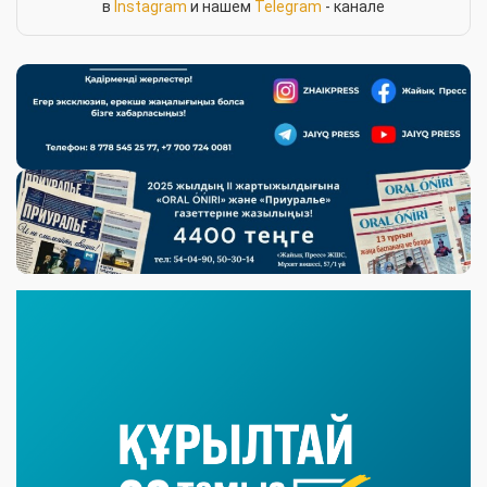
в
Instagram
и нашем
Telegram
- канале