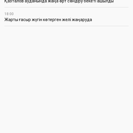
Қазталов ауданында жаңа өрт сөндіру бекеті ашылды
18:00
Жарты ғасыр жүгін көтерген желі жаңаруда
16:45
Студенттік өмір: білім, белсенділік және жауапкершілік
16:17
Құқықтық сауат-уақыт талабы
14:30
XV Халықаралық “舞蹈世界 Удао шыжие” атты би байқауы
11:30
Жас сарбаздар жауынгерлік қызметке кірісті
10:30
Ел ағасына құрмет
09:30
БҚО-да бәсекелестікті қорғау саласында заң бұзушылықтар