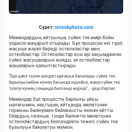
Сурет:
istockphoto.com
Мамандардың айтуынша, сүйек тіні өмірі бойы
үздіксіз жаңарып отырады. Бұл процеске екі түрлі
жасуша жауап береді: остеокластар мен
остеобластар. Остеокластар ескі әрі зақымданған
сүйек жасушаларын жояды, ал остеобластар
жаңаларын қалыптастырады.
"Бұл цикл тәулік ішіндегі ырғаққа бағынады: сүйек тіні
бұзылуы көбіне күннің басында күшейсе, жаңа сүйек тіні
түзілуі күннің соңында белсенді жүреді", - деді Кертис.
Мамандар бұл процестің барлығы ұйқы
ырғағымен, нақтырақ айтқанда, мелатонин
гормоны бөлінуімен байланысты екенін айтты.
Олардың сөзінше, түнде бөлінетін мелатонин
остеокластардың белсенділігін тежеп, сүйек тіні
бұзылуын баяулатуы мүмкін.