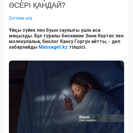
ӘСЕРІ ҚАНДАЙ?
Сілтеме алу
Ұйқы сүйек пен буын саулығы үшін аса
маңызды. Бұл туралы биохимик Энни Кертис пен
молекулалық биолог Кансу Горгун айтты, - деп
хабарлайды
Massaget.kz
тілшісі.