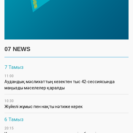
07 NEWS
7 Тамыз
11:00
Аудандық мәслихаттың кезектен тыс 42-сессиясында
маңызды мәселелер қаралды
10:30
Жүйелі жұмыс пен нақты нәтиже керек
6 Тамыз
20:15