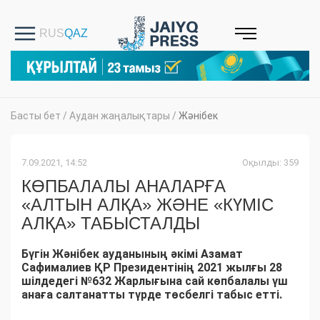
Басты бет
/
Аудан жаңалықтары
/
Жәнібек
7.09.2021, 14:52
Оқылды: 359
КӨПБАЛАЛЫ АНАЛАРҒА
«АЛТЫН АЛҚА» ЖӘНЕ «КҮМІС
АЛҚА» ТАБЫСТАЛДЫ
Бүгін Жәнібек ауданының әкімі Азамат
Сафималиев ҚР Президентінің 2021 жылғы 28
шілдедегі №632 Жарлығына сай көпбалалы үш
анаға салтанатты түрде төсбелгі табыс етті.