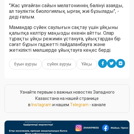
"Жас ұлғайған сайын мелатониннің бөлінуі азаяды,
ал тәуліктік биологиялық ырғақ жиі бұзылады", -
деді ғалым.
Мамандар сүйек саулығын сақтау үшін ұйқыны
қалыпқа келтіру маңызды екенін айтты. Олар
тұрақты ұйқы режимін ұстануға, ұйықтардан бір
сағат бұрын гаджетті пайдаланбауға және
жеткілікті мөлшерде ұйықтауға кеңес берді.
буын ауруы
сүйек ауруы
Ұйқы
Узнайте первым о важных новостях Западного
Казахстана на нашей странице
в
Instagram
и нашем
Telegram
- канале