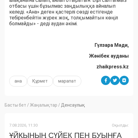
алақанына салып, аялап отыратын. Бұл салтымыз
отбасы үшін бұзылмас заңдылыққа айналып
келеді. «Ана» деген қастерлі сөзді естігенде
тебіренбейтін жүрек жоқ, толқымайтын көңіл
болмайды» - деді аудан әкімі.
Гүлзара Мәди,
Жәнібек ауданы
zhaikpress.kz
ана
Құрмет
марапат
Басты бет
/
Жаңалықтар
/
Денсаулық
7.08.2026, 11:30
Оқылды:
ҰЙҚЫНЫҢ СҮЙЕК ПЕН БУЫНҒА