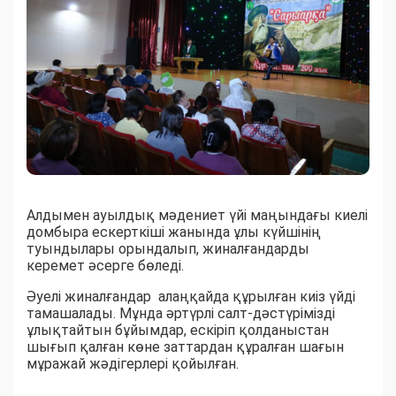
Алдымен ауылдық мәдениет үйі маңындағы киелі
домбыра ескерткіші жанында ұлы күйшінің
туындылары орындалып, жиналғандарды
керемет әсерге бөледі.
Әуелі жиналғандар алаңқайда құрылған киіз үйді
тамашалады. Мұнда әртүрлі салт-дәстүрімізді
ұлықтайтын бұйымдар, ескіріп қолданыстан
шығып қалған көне заттардан құралған шағын
мұражай жәдігерлері қойылған.