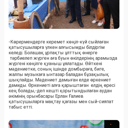
-Көрермендерге керемет көңіл-күй сыйлаған
қатысушыларға үлкен алғысымды білдіргім
келеді. Болашақ ұрпақты ұлттық өнерге
тәрбиелеп жүрген аға буын өкілдерінің арамызда
жүргені көңілге қуаныш ұялатады. Өйткені
мәдениетке, соның ішінде домбыраға, биге,
жалпы музыкаға ынтазар баладан бұзақылық
шықпайды. Мәдениет дамыған елде өркениет
дамиды. Өркениеті алға қарыштаған елдің өресі
кең болады,-деп кешті қорытындылаған аудан
әкімінің орынбасары Ерлан Ғалиев
қатысушыларға мақтау қағазы мен сый-сияпат
табыс етті.