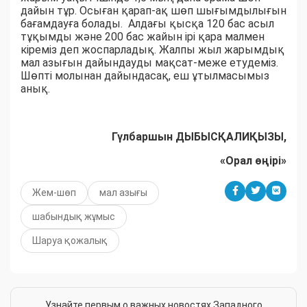
дайын тұр. Осыған қарап-ақ шөп шығымдылығын
бағамдауға болады. Алдағы қысқа 120 бас асыл
тұқымды және 200 бас жайын ірі қара малмен
кіреміз деп жоспарладық. Жалпы жыл жарымдық
мал азығын дайындауды мақсат-меже етудеміз.
Шөпті молынан дайындасақ, еш ұтылмасымыз
анық.
Гүлбаршын ДЫБЫСҚАЛИҚЫЗЫ,
«Орал өңірі»
Жем-шөп
мал азығы
шабындық жұмыс
Шаруа қожалық
Узнайте первым о важных новостях Западного