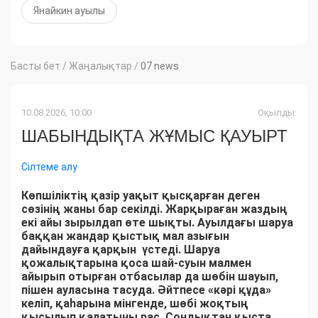
Янайкин ауылы
Басты бет
/
Жаңалықтар
/
07 news
10.08.2026, 10:00
Оқылды:
ШАБЫНДЫҚТА ЖҰМЫС ҚАУЫРТ
Сілтеме алу
Көпшіліктің қазір уақыт қысқарған деген
сөзінің жаны бар секілді. Жарқыраған жаздың
екі айы зырылдап өте шықты. Ауылдағы шаруа
баққан жандар қыстық мал азығын
дайындауға қарқын үстеді. Шаруа
қожалықтарына қоса шай-суын малмен
айырып отырған отбасылар да шөбін шауып,
пішен ауласына тасуда. Әйтпесе «кәрі құда»
келіп, қаһарына мінгенде, шөбі жоқтың
қысылып қалатыны рас. Сондықтан қыста