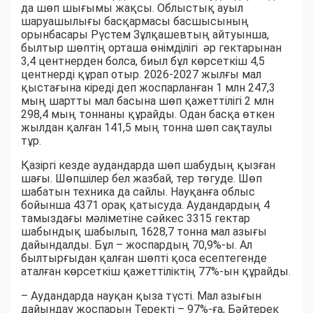
да шөп шығымы жақсы. Облыстық ауыл
шаруашылығы басқармасы басшысының
орынбасары Рүстем Зұлқашевтың айтуынша,
былтыр шөптің орташа өнімділігі әр гектарынан
3,4 центнерден болса, биыл бұл көрсеткіш 4,5
центнерді құрап отыр. 2026-2027 жылғы мал
қыстағына кіреді деп жоспарланған 1 млн 247,3
мың шартты мал басына шөп қажеттілігі 2 млн
298,4 мың тоннаны құрайды. Одан басқа өткен
жылдан қалған 141,5 мың тонна шөп сақтаулы
тұр.
Қазіргі кезде аудандарда шөп шабудың қызған
шағы. Шөпшілер бел жазбай, тер төгуде. Шөп
шабатын техника да сайлы. Науқанға облыс
бойынша 4371 орақ қатысуда. Аудандардың 4
тамыздағы мәліметіне сәйкес 3315 гектар
шабындық шабылып, 1628,7 тонна мал азығы
дайындалды. Бұл – жоспардың 70,9%-ы. Ал
былтырғыдан қалған шөпті қоса есептегенде
аталған көрсеткіш қажеттіліктің 77%-ын құрайды.
– Аудандарда науқан қыза түсті. Мал азығын
дайындау жоспарын Теректі – 97%-ға, Бәйтерек