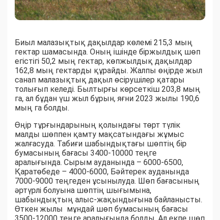
Биыл малазықтық дақылдар көлемі 215,3 мың
гектар шамасында. Оның ішінде біржылдық шөп
егістігі 50,2 мың гектар, көпжылдық дақылдар
162,8 мың гектарды құрайды. Жалпы өңірде жыл
санап малазықтық дақыл өсірушілер қатары
толығып келеді. Былтырғы көрсеткіш 203,8 мың
га, ал бұдан үш жыл бұрын, яғни 2023 жылы 190,6
мың га болды.
Өңір тұрғындарының қолындағы төрт түлік
малды шөппен қамту мақсатындағы жұмыс
жалғасуда. Табиғи шабындықтағы шөптің бір
бумасының бағасы 3400-10000 теңге
аралығында. Сырым ауданында – 6000-6500,
Қаратөбеде – 4000-6000, Бәйтерек ауданында
7000-9000 теңгеден ұсынылуда. Шөп бағасының
әртүрлі болуына шөптің шығымына,
шабындықтың алыс-жақындығына байланысты.
Өткен жылы мұндай шөп бумасының бағасы
3500-12000 теңге аралығында болды. Ал екпе шөп