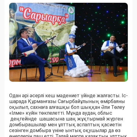
Одан әрі әсерлі кеш мәдениет үйінде жалғасты. Іс-
шарада Құрманғазы Сағырбайұлының өмірбаяны
оқылып, сахнаға алғашқы боп шыққан Әли Төлеу
«Ілме» күйін төкпелетті. Мұнда аудан, облыс
деңгейінде шашасына шаң жұқтырмай жүрген
домбырашылар мен ұлттық аспаптың қасиетін
сезінген домбыра үніне ынтық оқушылар да өз
өнерлерін паш етті. Талай мәрте қазақтың ұлттық