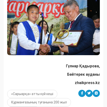
Гүлнар Қадырова,
Бәйтерек ауданы
zhaikpress
.
kz
«Сарыарқа» атты күй кеші
Құрманғазының туғанына 200 жыл