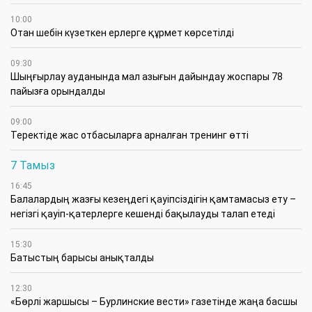
10:00
Отан шебін күзеткен ерлерге құрмет көрсетілді
09:30
​Шыңғырлау ауданында мал азығын дайындау жоспары 78
пайызға орындалды
09:00
​Теректіде жас отбасыларға арналған тренинг өтті
7 Тамыз
16:45
Балалардың жазғы кезеңдегі қауіпсіздігін қамтамасыз ету –
негізгі қауіп-қатерлерге кешенді бақылауды талап етеді
15:30
Батыстың барысы анықталды
12:30
«Бөрлі жаршысы – Бурлинские вести» газетінде жаңа басшы