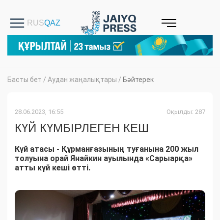
Басты бет
/
Аудан жаңалықтары
/
Бәйтерек
28.06.2023, 16:55
Оқылды: 287
КҮЙ КҮМБІРЛЕГЕН КЕШ
Күй атасы - Құрманғазының туғанына 200 жыл
толуына орай Янайкин ауылында «Сарыарқа»
атты күй кеші өтті.