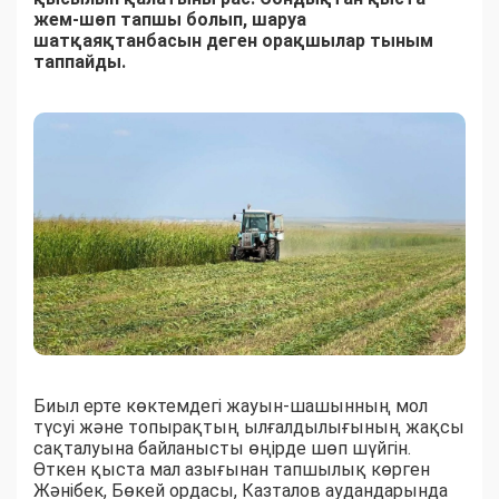
жем-шөп тапшы болып, шаруа
шатқаяқтанбасын деген орақшылар тыным
таппайды.
Биыл ерте көктемдегі жауын-шашынның мол
түсуі және топырақтың ылғалдылығының жақсы
сақталуына байланысты өңірде шөп шүйгін.
Өткен қыста мал азығынан тапшылық көрген
Жәнібек, Бөкей ордасы, Казталов аудандарында