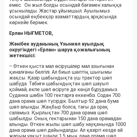
емес. Он жыл болды осындай бағамен халыққа
ұсынылады. Жастар ұйымшыл. Ауылымыз
осындай еңбекқор азаматтардың арқасында
көркейе бермек.
Ерлан НЫҒМЕТОВ,
Жәнібек ауданының Ұзынкөл ауылдық
округіндегі «Ерлан» шаруа қожалығының
жетекшісі:
– Өткен қыста мал өсірушілер мал азығынан
қиналғаны белгілі. Ал биыл шөптің шығымы
жақсы. Қазір шабындықта үш трактор шөп
шабуда. Табиғи шабындықтан шөп шауып
қоймай, екпе шөп өсіруге де көңіл бұрудамыз.
Суданка шөбін 100 гектарға еккенбіз. Содан 700
дана орама шөп түсірдік. Былтыр 92 дана бума
шөп алынды. Жаңбыр болса, тағы да орақ
саламыз. Қырлықтан 700 дана орама шөп
шабылды. Оның гектарынан 150 дана орамадан
алынды. Өткен жылы шөп шабу науқанында 1000
дана орама шөп дайындалды. Ал қазіргі кезде ай
жарым уақыт ішінде 1,5 мың дана орама шөп