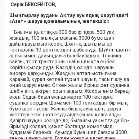
Серік БЕКСЕЙІТОВ,
Шыңғырлау ауданы Ақтау ауылдық округіндегі
«Азат» шаруа қожалығының жетекшісі:
– Биылғы қыстаққа 300 бас ірі қара, 500 уақ
жандық, 100 жылқы малына 3000 бума шөп
дайындауымыз керек. Шөптің шығымы әр
гектарына 10 центнерден шабылуда. Шүйгін шөпті
артығымен дайындауға бел байладық. Техника
сайлы, төрт тракторшы шабындықта еңбек
көрігін қыздыруда. Қазірдің өзінде шаруаны
еңсеру қарқынды. Жаздың аптап ыстығына
қарамай, қурап кетпей тұрып шауып, тасып алу да
оңай шаруа емес. Өткен жылы бірінші рет суданка
шөбін егіп, екі рет орып алдым. Жақсы өнім береді
екен. Содан биыл екінші мәрте 100 гектарға
суданка өсірдім. Шамамен 100 гектардан бір мың
бума шөп түседі. Жалпы біздің ауылдың шаруа
жігіттері екпе шөп егуді әлдеқашан қолға алды.
Қазіргі науқан кезінде де, былайғы уақытта да бір-
бірімізді қолдап, қажет болғанда көмегімізді
бұлдамай береміз. Ауылда бума шөп бағасы 3000
теңге шамасында. Бұдан жоғары көтерілген