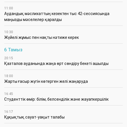
11:00
Аудандық мәслихаттың кезектен тыс 42-сессиясында
маңызды мәселелер қаралды
10:30
Жүйелі жұмыс пен нақты нәтиже керек
6 Тамыз
20:15
Қазталов ауданында жаңа өрт сөндіру бекеті ашылды
18:00
Жарты ғасыр жүгін көтерген желі жаңаруда
16:45
Студенттік өмір: білім, белсенділік және жауапкершілік
16:17
Құқықтық сауат-уақыт талабы