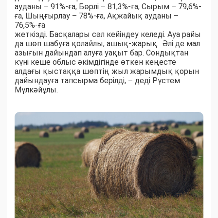
ауданы – 91%-ға, Бөрлі – 81,3%-ға, Сырым – 79,6%-
ға, Шыңғырлау – 78%-ға, Ақжайық ауданы –
76,5%-ға
жеткізді. Басқалары сәл кейіндеу келеді. Ауа райы
да шөп шабуға қолайлы, ашық-жарық. Әлі де мал
азығын дайындап алуға уақыт бар. Сондықтан
күні кеше облыс әкімдігінде өткен кеңесте
алдағы қыстаққа шөптің жыл жарымдық қорын
дайындауға тапсырма берілді, – деді Рүстем
Мүлкәйұлы.