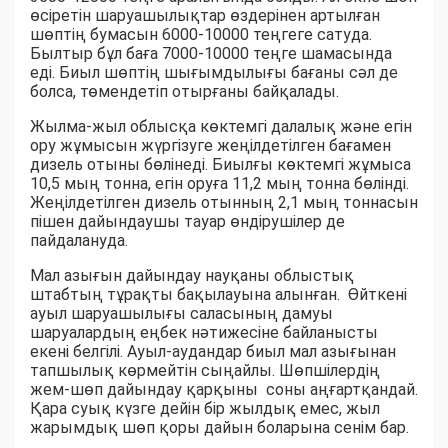
өсіретін шаруашылықтар өздерінен артылған
шөптің бумасын 6000-10000 теңгеге сатуда.
Былтыр бұл баға 7000-10000 теңге шамасында
еді. Биыл шөптің шығымдылығы бағаны сәл де
болса, төмендетіп отырғаны байқалады.
Жылма-жыл облысқа көктемгі далалық және егін
ору жұмысын жүргізуге жеңілдетілген бағамен
дизель отыны бөлінеді. Биылғы көктемгі жұмыса
10,5 мың тонна, егін оруға 11,2 мың тонна бөлінді.
Жеңілдетілген дизель отынның 2,1 мың тоннасын
пішен дайындаушы тауар өндірушілер де
пайдалануда.
Мал азығын дайындау науқаны облыстық
штабтың тұрақты бақылауына алынған. Өйткені
ауыл шаруашылығы саласының дамуы
шаруалардың еңбек нәтижесіне байланысты
екені белгілі. Ауыл-аудандар биыл мал азығынан
тапшылық көрмейтін сыңайлы. Шөпшілердің
жем-шөп дайындау қарқыны соны аңғартқандай.
Қара суық күзге дейін бір жылдық емес, жыл
жарымдық шөп қоры дайын боларына сенім бар.