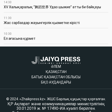
14:30
XV Халықаралық “舞蹈世界 Удао шыжие” атты би байқауы
11:30
Жас сарбаздар жауынгерлік қызметке кірісті
10:30
Ел ағасына құрмет
ӘЛЕМ
ҚАЗАҚСТАН
БАТЫС ҚАЗАҚСТАН ОБЛЫСЫ
БҚО АУДАНДАРЫ
© 2024. «Zhaikpress.kz». ЖШС Барлық құқықтар қорғалған.
ҚР Ақпарат және коммуникациялар министрлігінің
30.01.2019 ж. № 17490-ИА куәлігі берілген.