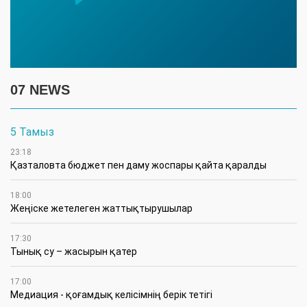
07 NEWS
5 Тамыз
23:18
Қазталовта бюджет пен даму жоспары қайта қаралды
18:00
Жеңіске жетелеген жаттықтырушылар
17:30
Тынық су – жасырын қатер
17:00
Медиация - қоғамдық келісімнің берік тетігі