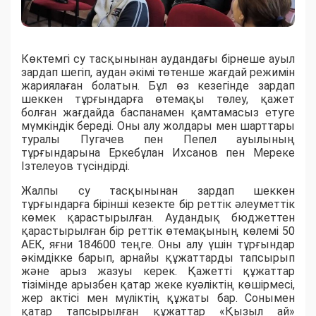
Көктемгі су тасқынынан аудандағы бірнеше ауыл
зардап шегіп, аудан әкімі төтенше жағдай режимін
жариялаған болатын. Бұл өз кезегінде зардап
шеккен тұрғындарға өтемақы төлеу, қажет
болған жағдайда баспанамен қамтамасыз етуге
мүмкіндік береді. Оны алу жолдары мен шарттары
туралы Пугачев пен Пепел ауылының
тұрғындарына Еркебұлан Ихсанов пен Мереке
Ізтелеуов түсіндірді.
Жалпы су тасқынынан зардап шеккен
тұрғындарға бірінші кезекте бір реттік әлеуметтік
көмек қарастырылған. Аудандық бюджеттен
қарастырылған бір реттік өтемақының көлемі 50
АЕК, яғни 184600 теңге. Оны алу үшін тұрғындар
әкімдікке барып, арнайы құжаттарды тапсырып
және арыз жазуы керек. Қажетті құжаттар
тізімінде арызбен қатар жеке куәліктің көшірмесі,
жер актісі мен мүліктің құжаты бар. Сонымен
қатар тапсырылған құжаттар «Қызыл ай»