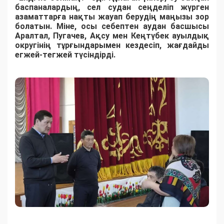
баспаналардың, сел судан сеңделіп жүрген
азаматтарға нақты жауап берудің маңызы зор
болатын. Міне, осы себептен аудан басшысы
Аралтал, Пугачев, Ақсу мен Кеңтүбек ауылдық
округінің тұрғындарымен кездесіп, жағдайды
егжей-тегжей түсіндірді.