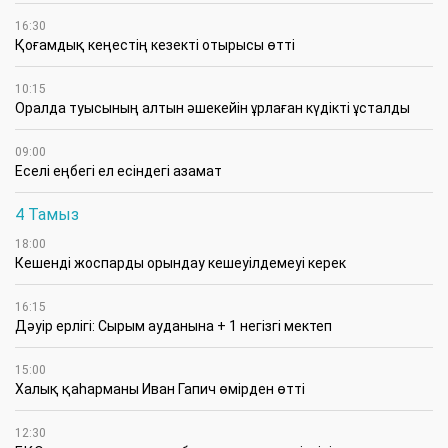
16:30
Қоғамдық кеңестің кезекті отырысы өтті
10:15
Оралда туысының алтын әшекейін ұрлаған күдікті ұсталды
09:00
Еселі еңбегі ел есіндегі азамат
4 Тамыз
18:00
Кешенді жоспарды орындау кешеуілдемеуі керек
16:15
Дәуір ерлігі: Сырым ауданына + 1 негізгі мектеп
15:00
Халық қаһарманы Иван Гапич өмірден өтті
12:30