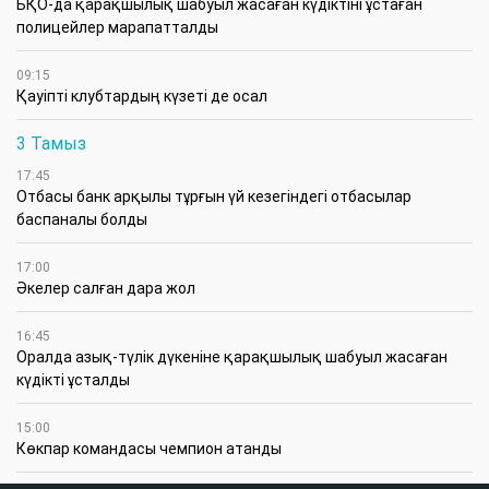
БҚО-да қарақшылық шабуыл жасаған күдіктіні ұстаған
полицейлер марапатталды
09:15
Қауіпті клубтардың күзеті де осал
3 Тамыз
17:45
Отбасы банк арқылы тұрғын үй кезегіндегі отбасылар
баспаналы болды
17:00
Әкелер салған дара жол
16:45
Оралда азық-түлік дүкеніне қарақшылық шабуыл жасаған
күдікті ұсталды
15:00
Көкпар командасы чемпион атанды