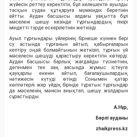
жүйесін реттеу керектігін, бұл келешекте ауылды
тасқын судан құтқаруға мүмкіндік беретінін
айтты. Аудан басшысы алдағы уақытта бұл
мәселені шешу кезінде тұрғындардың пікірі
міндетті түрде ескерілетінін жеткізді.
Ауыл тұрғындары үйлерінің бірнеше күннен бері
су астында тұрғанын айтып, қабырғаларын
кептіру оңай болмайтынын жеткізіп, тұрғын үй
мәселесін шешуді қарастыру керектігін көтерді.
Аудан басшысы барлық жағдайды түсінетінін,
дегенмен тек заң аясында жұмыс істеуге
қауқарлы екенін айтып, бағалаушылардың
нәтижесін күтуді өтінді. Сонымен қатар
көппәтерлі жер үйдің бірінде тұратын тұрғындар
да мәселенің мәнісін анықтап, шешу жолдарын
сұрастырды.
А.Нұр,
Бөрлі ауданы
zhaikpress.kz