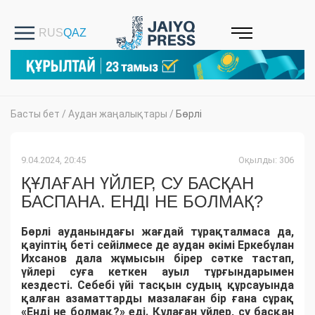
Басты бет
/
Аудан жаңалықтары
/
Бөрлі
9.04.2024, 20:45
Оқылды: 306
ҚҰЛАҒАН ҮЙЛЕР, СУ БАСҚАН
БАСПАНА. ЕНДІ НЕ БОЛМАҚ?
Бөрлі ауданындағы жағдай тұрақталмаса да,
қауіптің беті сейілмесе де аудан әкімі Еркебұлан
Ихсанов дала жұмысын бірер сәтке тастап,
үйлері суға кеткен ауыл тұрғындарымен
кездесті. Себебі үйі тасқын судың құрсауында
қалған азаматтарды мазалаған бір ғана сұрақ
«Енді не болмақ?» еді. Құлаған үйлер, су басқан