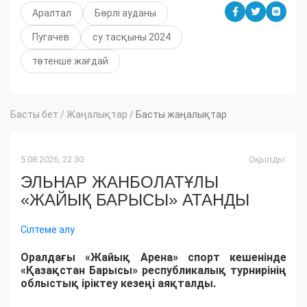
Аралтал
Бөрлі ауданы
Пугачев
су тасқыны 2024
төтенше жағдай
Басты бет
/
Жаңалықтар
/
Басты жаңалықтар
5.08.2026, 22:30
Оқылды:
ЭЛЬНАР ЖАНБОЛАТҰЛЫ
«ЖАЙЫҚ БАРЫСЫ» АТАНДЫ
Сілтеме алу
Оралдағы «Жайық Арена» спорт кешенінде
«Қазақстан Барысы» республикалық турнирінің
облыстық іріктеу кезеңі аяқталды.