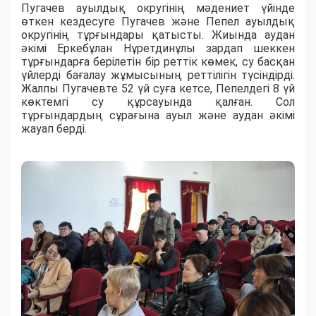
Пугачев ауылдық округінің мәдениет үйінде
өткен кездесуге Пугачев және Пепел ауылдық
округінің тұрғындары қатысты. Жиында аудан
әкімі Еркебұлан Нұретдинұлы зардап шеккен
тұрғындарға берілетін бір реттік көмек, су басқан
үйлерді бағалау жұмысының реттілігін түсіндірді.
Жалпы Пугачевте 52 үй суға кетсе, Пепелдегі 8 үй
көктемгі су құрсауында қалған. Сол
тұрғындардың сұрағына ауыл және аудан әкімі
жауап берді.