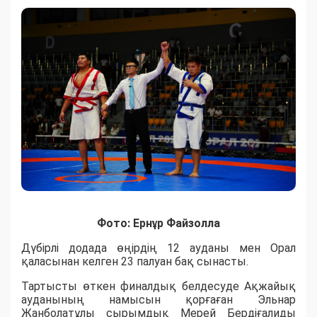
Фото: Ернұр Файзолла
Дүбірлі додада өңірдің 12 ауданы мен Орал
қаласынан келген 23 палуан бақ сынасты.
​Тартысты өткен финалдық белдесуде Ақжайық
ауданының намысын қорғаған Эльнар
Жанболатұлы сырымдық Мерей Бердіғалиды