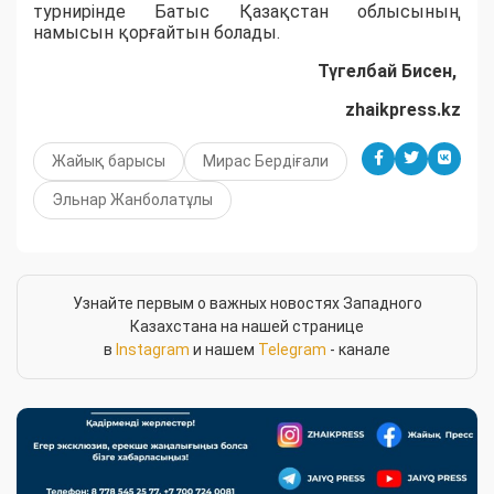
турнирінде Батыс Қазақстан облысының
намысын қорғайтын болады.
Түгелбай Бисен,
zhaikpress.kz
Жайық барысы
Мирас Бердіғали
Эльнар Жанболатұлы
Узнайте первым о важных новостях Западного
Казахстана на нашей странице
в
Instagram
и нашем
Telegram
- канале