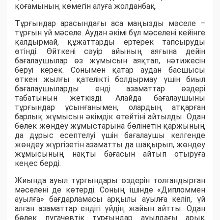
қоғамының көмегін алуға жолданбақ.
Тұрғындар арасындағы аса маңызды мәселе –
тұрғын үй мәселе. Аудан әкімі бұл мәселені кейінге
қалдырмай, құжаттарды ертерек тапсыруды
өтінді. Өйткені сәуір айының аяғына дейін
бағалаушылар өз жұмысын аяқтап, нәтижесін
беруі керек. Сонымен қатар аудан басшысы
өткен жылғы қателікті болдырмау үшін биыл
бағалаушыларды енді азаматтар өздері
табатынын жеткізді. Алайда бағалаушыны
тұрғындар ұсынғанымен, олардың атқарған
барлық жұмысын әкімдік өтейтіні айтылды. Одан
бөлек жөндеу жұмыстарына бөлінетін қаржының
да дұрыс есептелуі үшін бағалаушы келгенде
жөндеу жүргізетін азаматты да шақырып, жөндеу
жұмысының нақты бағасын айтып отыруға
кеңес берді.
Жиында ауыл тұрғындары өздерін толғандырған
мәселені де көтерді. Соның ішінде «Дипломмен
ауылға» бағдарламасы арқылы ауылға келіп, үй
алған азаматтар ендігі үйдің жайын айтты. Одан
бөлек пугачевтік тұрғындар ауылдағы арық