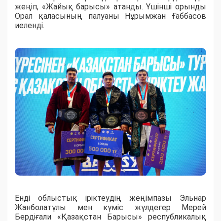
жеңіп, «Жайық барысы» атанды. Үшінші орынды
Орал қаласының палуаны Нұрымжан Ғаббасов
иеленді.
Енді облыстық іріктеудің жеңімпазы Эльнар
Жанболатұлы мен күміс жүлдегер Мерей
Бердіғали «Қазақстан Барысы» республикалық