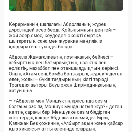
Көрерменнің шапалағы Абдолланың жүрек
дүрсіліндей әсер берді. Қойылымның деңгейі –
жәй әсер емес, кеудедегі өксікті сыртқа
шығаратын, сана мен жүрекке мәңгілік із
қалдыратын туынды болды.
Абдолла Жұмағалиевтің поэтикалық бейнесі –
албырттық пен батырлықтың, нәзіктік пен
өрліктің, махаббат пен отаншылдықтың көрінісі.
Оның «Атам сені, бомба боп жарыл, жүрек!» деген
өлең жолы – бүкіл тағдырының кілті тәрізді.
Трагедия авторы Бауыржан Ширмединұлының
айтуынша:
— «Абдолла мен Мәншүктің арасында сезім
болғаны рас па, Мәншүк мұнда неғып жүр?» деген
көптің сұрағы бар. Мәншүкке сезім білдірген
жігіттердің ішінде Абдолла аталмайды. Бірақ
Қалижан Бекқожиннің «Албырт ақын және қайсар
қыз хикаясы» атты өлеңінде олардың