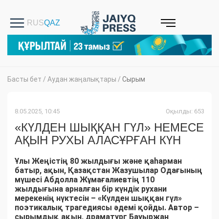
Басты бет
/
Аудан жаңалықтары
/
Сырым
8.05.2025, 10:45
Оқылды: 653
«КҮЛДЕН ШЫҚҚАН ГҮЛ» НЕМЕСЕ
АҚЫН РУХЫ АЛАСҰРҒАН КҮН
Ұлы Жеңістің 80 жылдығы және қаһарман
батыр, ақын, Қазақстан Жазушылар Одағының
мүшесі Абдолла Жұмағалиевтің 110
жылдығына арналған бір күндік рухани
мерекенің нүктесін – «Күлден шыққан гүл»
поэтикалық трагедиясы әдемі қойды. Автор –
сырымдық ақын, драматург Бауыржан