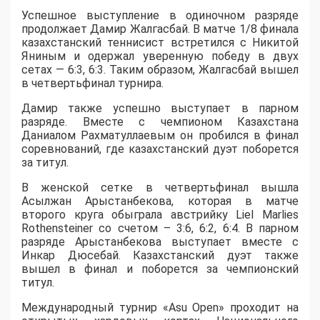
Успешное выступление в одиночном разряде
продолжает Дамир Жалгасбай. В матче 1/8 финала
казахстанский теннисист встретился с Никитой
Яниным и одержал уверенную победу в двух
сетах — 6:3, 6:3. Таким образом, Жалгасбай вышел
в четвертьфинал турнира.
Дамир также успешно выступает в парном
разряде. Вместе с чемпионом Казахстана
Даниалом Рахматуллаевым он пробился в финал
соревнований, где казахстанский дуэт поборется
за титул.
В женской сетке в четвертьфинал вышла
Асылжан Арыстанбекова, которая в матче
второго круга обыграла австрийку Liel Marlies
Rothensteiner со счетом – 3:6, 6:2, 6:4. В парном
разряде Арыстанбекова выступает вместе с
Инкар Дюсебай. Казахстанский дуэт также
вышел в финал и поборется за чемпионский
титул.
Международный турнир «Asu Open» проходит на