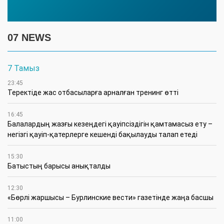
07 NEWS
7 Тамыз
23:45
​Теректіде жас отбасыларға арналған тренинг өтті
16:45
Балалардың жазғы кезеңдегі қауіпсіздігін қамтамасыз ету –
негізгі қауіп-қатерлерге кешенді бақылауды талап етеді
15:30
Батыстың барысы анықталды
12:30
«Бөрлі жаршысы – Бурлинские вести» газетінде жаңа басшы
11:00