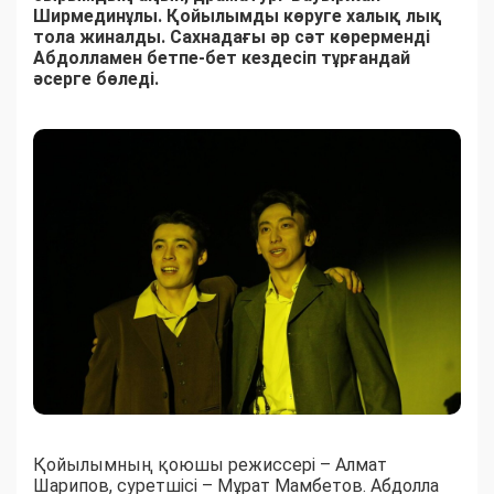
Ширмединұлы. Қойылымды көруге халық лық
тола жиналды. Сахнадағы әр сәт көрерменді
Абдолламен бетпе-бет кездесіп тұрғандай
әсерге бөледі.
Қойылымның қоюшы режиссері – Алмат
Шарипов, суретшісі – Мұрат Мамбетов. Абдолла