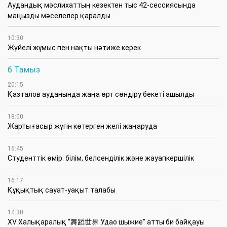
Аудандық мәслихаттың кезектен тыс 42-сессиясында
маңызды мәселелер қаралды
10:30
Жүйелі жұмыс пен нақты нәтиже керек
6 Тамыз
20:15
Қазталов ауданында жаңа өрт сөндіру бекеті ашылды
18:00
Жарты ғасыр жүгін көтерген желі жаңаруда
16:45
Студенттік өмір: білім, белсенділік және жауапкершілік
16:17
Құқықтық сауат-уақыт талабы
14:30
XV Халықаралық “舞蹈世界 Удао шыжие” атты би байқауы