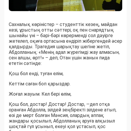
Сахналық көріністер – студенттік кезең, майдан
кезі, ұрыстың отты сәттері, оқ пен снарядтың
шынайы үні – бәрі-бәрі көрерменді сол дәуірге
жетелеп, оқиға ортасына ендіріп жібергендей әсер
қалдырды. Трагедия шарықтау шегіне жетіп,
Абдолланың: «Менің адал жүрегімді жау алмасын,
сен алшы, өрт!» – деп, Отан үшін жанын пида
ететін сәтінде:
Қош бол енді, туған елім,
Кеттім саған боп қарыздар.
Жоғал жауым. Кел бері өлім,
Қош бол, достар! Достар! Достар, —деп отқа
оранған Абдолла, зілдей зеңбіректі зілдене атып,
өзі де мерт болған Мәнсия, олардың аппақ
жандары қосылып, Абдолланың аруға алқызыл
шоқтай гүл ұсынып, екеуі қол ұстасып, қос