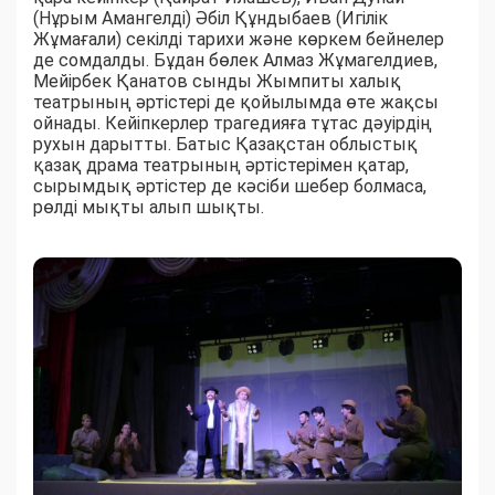
(Нұрым Амангелді) Әбіл Құндыбаев (Игілік
Жұмағали) секілді тарихи және көркем бейнелер
де сомдалды. Бұдан бөлек Алмаз Жұмагелдиев,
Мейірбек Қанатов сынды Жымпиты халық
театрының әртістері де қойылымда өте жақсы
ойнады. Кейіпкерлер трагедияға тұтас дәуірдің
рухын дарытты. Батыс Қазақстан облыстық
қазақ драма театрының әртістерімен қатар,
сырымдық әртістер де кәсіби шебер болмаса,
рөлді мықты алып шықты.