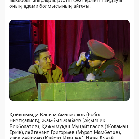
махаббат жырлары, рухты сөзі, ерлікті таңдауы –
оның адами болмысының айғағы.
Қойылымда Қасым Аманжолов (Есбол
Ниетқалиев), Жамбыл Жабаев (Ақылбек
Бекболатов), Қажымұқан Мұңайтпасов (Жоламан
Еркін), лейтенант Григорьев (Мұрат Мамбетов),
қара кейіпкер (Қайрат Илашев), Иван Дунай