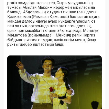
рөлін сомдаған жас актер, Сырым ауданының
тумасы Абылай Максим көрермен ықыласына
бөленді. Абдолланың студенттік шақтағы досы
Қалижанмен (Рамазан Қамешов) басталған оқиға
майдан даласындағы ауыр күндерге ұласып, от
пен оқтың ортасында пісіп-жетілген достық,
ерлік пен махаббатты шынайы жеткізді. Мәншүк
Мәметова (қойылымда – Мәнсия) рөлін Наргиз
Ғабдылғазизова сомдап, нәзік сезім мен қайсар
рухты шебер ұштастыра білді.