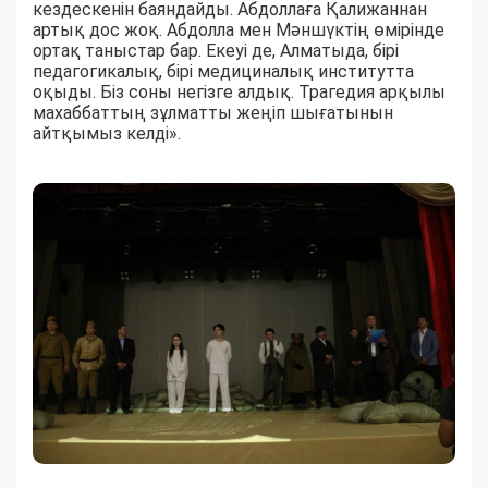
кездескенін баяндайды. Абдоллаға Қалижаннан
артық дос жоқ. Абдолла мен Мәншүктің өмірінде
ортақ таныстар бар. Екеуі де, Алматыда, бірі
педагогикалық, бірі медициналық институтта
оқыды. Біз соны негізге алдық. Трагедия арқылы
махаббаттың зұлматты жеңіп шығатынын
айтқымыз келді».