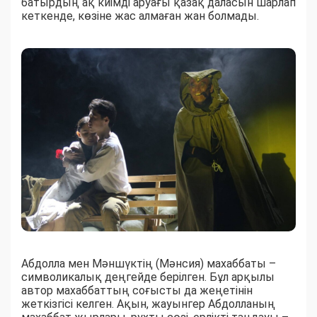
батырдың ақ киімді аруағы қазақ даласын шарлап
кеткенде, көзіне жас алмаған жан болмады.
Абдолла мен Мәншүктің (Мәнсия) махаббаты –
символикалық деңгейде берілген. Бұл арқылы
автор махаббаттың соғысты да жеңетінін
жеткізгісі келген. Ақын, жауынгер Абдолланың