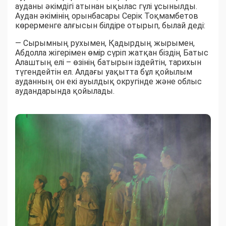
ауданы әкімдігі атынан ықылас гүлі ұсынылды.
Аудан әкімінің орынбасары Серік Тоқмамбетов
көрерменге алғысын білдіре отырып, былай деді:
— Сырымның рухымен, Қадырдың жырымен,
Абдолла жігерімен өмір сүріп жатқан біздің Батыс
Алаштың елі – өзінің батырын іздейтін, тарихын
түгендейтін ел. Алдағы уақытта бұл қойылым
ауданның он екі ауылдық округінде және облыс
аудандарында қойылады.