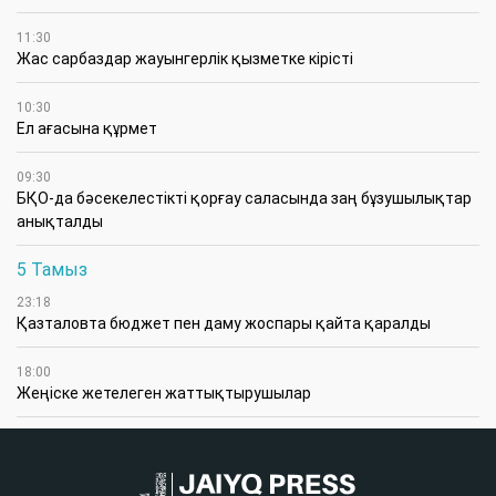
11:30
Жас сарбаздар жауынгерлік қызметке кірісті
10:30
Ел ағасына құрмет
09:30
БҚО-да бәсекелестікті қорғау саласында заң бұзушылықтар
анықталды
5 Тамыз
23:18
Қазталовта бюджет пен даму жоспары қайта қаралды
18:00
Жеңіске жетелеген жаттықтырушылар