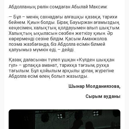
Абдолланың рөлін сомдаған Абылай Максим:
— Бұл – менің сахнадағы алғашқы қазақи, тарихи
бейнем. Қиын болды. Бірақ Бауыржан ағамыздың
кеңесімен, халықтың қолдауымен алып шықтым.
Халықтың ықыласын сөзбен жеткізу қиын. Әр
көрерменді сезіне білдім. Қасым Аманжолов
поэма жазбағанда, біз Абдолла есімін білмей
қалуымыз мүмкін еді, – дейді.
Қазақ даласынан түлеп ұшқан «Күлден шыққан
гүл» – ұрпаққа аманат, тарихқа тағзым, рухқа
тағылым. Бұл қойылым арқылы ұрпақ жүрегіне
Абдолла есімі өлең болып жазылды.
Шынар Молданиязова
,
Сырым ауданы