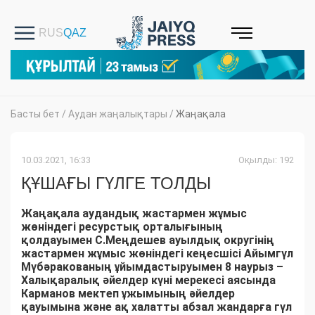
Басты бет
/
Аудан жаңалықтары
/
Жаңақала
10.03.2021, 16:33
Оқылды: 192
ҚҰШАҒЫ ГҮЛГЕ ТОЛДЫ
Жаңақала аудандық жастармен жұмыс
жөніндегі ресурстық орталығының
қолдауымен С.Меңдешев ауылдық округінің
жастармен жұмыс жөніндегі кеңесшісі Айымгүл
Мүбәракованың ұйымдастыруымен 8 наурыз –
Халықаралық әйелдер күні мерекесі аясында
Карманов мектеп ұжымының әйелдер
қауымына және ақ халатты абзал жандарға гүл