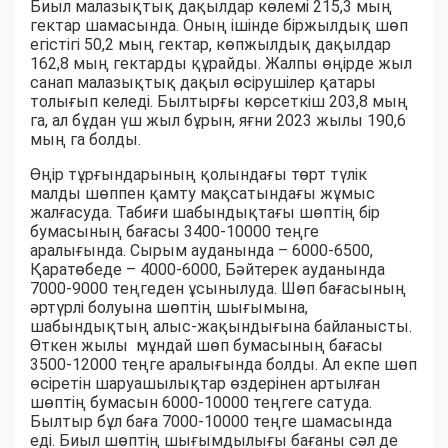
Биыл малазықтық дақылдар көлемі 215,3 мың
гектар шамасында. Оның ішінде біржылдық шөп
егістігі 50,2 мың гектар, көпжылдық дақылдар
162,8 мың гектарды құрайды. Жалпы өңірде жыл
санап малазықтық дақыл өсірушілер қатары
толығып келеді. Былтырғы көрсеткіш 203,8 мың
га, ал бұдан үш жыл бұрын, яғни 2023 жылы 190,6
мың га болды.
Өңір тұрғындарының қолындағы төрт түлік
малды шөппен қамту мақсатындағы жұмыс
жалғасуда. Табиғи шабындықтағы шөптің бір
бумасының бағасы 3400-10000 теңге
аралығында. Сырым ауданында – 6000-6500,
Қаратөбеде – 4000-6000, Бәйтерек ауданында
7000-9000 теңгеден ұсынылуда. Шөп бағасының
әртүрлі болуына шөптің шығымына,
шабындықтың алыс-жақындығына байланысты.
Өткен жылы мұндай шөп бумасының бағасы
3500-12000 теңге аралығында болды. Ал екпе шөп
өсіретін шаруашылықтар өздерінен артылған
шөптің бумасын 6000-10000 теңгеге сатуда.
Былтыр бұл баға 7000-10000 теңге шамасында
еді. Биыл шөптің шығымдылығы бағаны сәл де