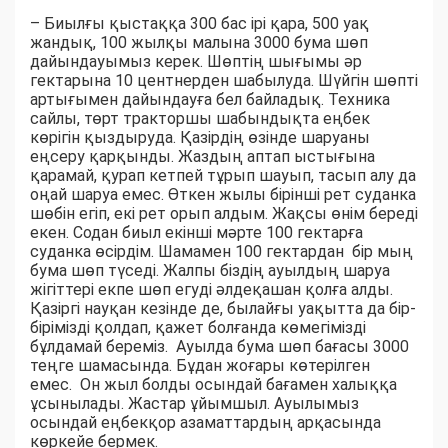
– Биылғы қыстаққа 300 бас ірі қара, 500 уақ
жандық, 100 жылқы малына 3000 бума шөп
дайындауымыз керек. Шөптің шығымы әр
гектарына 10 центнерден шабылуда. Шүйгін шөпті
артығымен дайындауға бел байладық. Техника
сайлы, төрт тракторшы шабындықта еңбек
көрігін қыздыруда. Қазірдің өзінде шаруаны
еңсеру қарқынды. Жаздың аптап ыстығына
қарамай, қурап кетпей тұрып шауып, тасып алу да
оңай шаруа емес. Өткен жылы бірінші рет суданка
шөбін егіп, екі рет орып алдым. Жақсы өнім береді
екен. Содан биыл екінші мәрте 100 гектарға
суданка өсірдім. Шамамен 100 гектардан бір мың
бума шөп түседі. Жалпы біздің ауылдың шаруа
жігіттері екпе шөп егуді әлдеқашан қолға алды.
Қазіргі науқан кезінде де, былайғы уақытта да бір-
бірімізді қолдап, қажет болғанда көмегімізді
бұлдамай береміз. Ауылда бума шөп бағасы 3000
теңге шамасында. Бұдан жоғары көтерілген
емес. Он жыл болды осындай бағамен халыққа
ұсынылады. Жастар ұйымшыл. Ауылымыз
осындай еңбекқор азаматтардың арқасында
көркейе бермек.