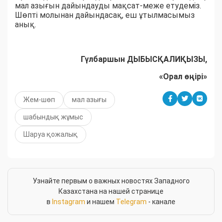
мал азығын дайындауды мақсат-меже етудеміз.
Шөпті молынан дайындасақ, еш ұтылмасымыз
анық.
Гүлбаршын ДЫБЫСҚАЛИҚЫЗЫ,
«Орал өңірі»
Жем-шөп
мал азығы
шабындық жұмыс
Шаруа қожалық
Узнайте первым о важных новостях Западного
Казахстана на нашей странице
в
Instagram
и нашем
Telegram
- канале