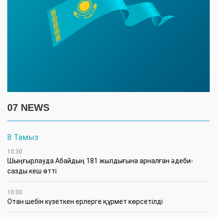
07 NEWS
8 Тамыз
10:30
Шыңғырлауда Абайдың 181 жылдығына арналған әдеби-
сазды кеш өтті
10:00
Отан шебін күзеткен ерлерге құрмет көрсетілді