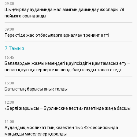
09:30
​Шыңғырлау ауданында мал азығын дайындау жоспары 78
пайызға орындалды
09:00
​Теректіде жас отбасыларға арналған тренинг өтті
7 Тамыз
16:45
Балалардың жазғы кезеңдегі қауіпсіздігін қамтамасыз ету –
негізгі қауіп-қатерлерге кешенді бақылауды талап етеді
15:30
Батыстың барысы анықталды
12:30
«Бөрлі жаршысы – Бурлинские вести» газетінде жаңа басшы
11:00
Аудандық мәслихаттың кезектен тыс 42-сессиясында
маңызды мәселелер қаралды