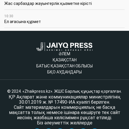
Жас сарбаздар жауынгерлік қызметке кірісті
10:30
Ел ағасына құрмет
ӘЛЕМ
ҚАЗАҚСТАН
БАТЫС ҚАЗАҚСТАН ОБЛЫСЫ
БҚО АУДАНДАРЫ
© 2024. «Zhaikpress.kz». ЖШС Барлық құқықтар қорғалған.
ҚР Ақпарат және коммуникациялар министрлігінің
30.01.2019 ж. № 17490-ИА куәлігі берілген.
Сайт материалдарын коммерциялық не басқа
мақсатта толық немесе ішінара көшіруге тек сайт
иесінің жазбаша келісімімен рұқсат етіледі.
Біз әлеуметтік желілерде