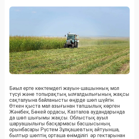
Биыл ерте көктемдегі жауын-шашынның мол
түсуі және топырақтың ылғалдылығының жақсы
сақталуына байланысты өңірде шөп шүйгін.
Өткен қыста мал азығынан тапшылық көрген
Жәнібек, Бөкей ордасы, Казталов аудандарында
да шөп шығымы жақсы. Облыстық ауыл
шаруашылығы басқармасы басшысының
орынбасары Рүстем Зұлқашевтың айтуынша,
былтыр шөптің орташа өнімділігі әр гектарынан