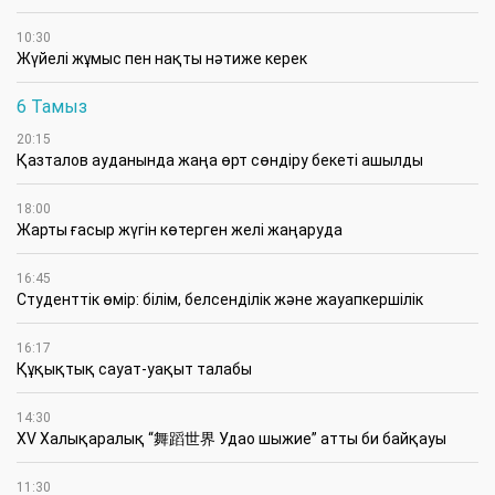
10:30
Жүйелі жұмыс пен нақты нәтиже керек
6 Тамыз
20:15
Қазталов ауданында жаңа өрт сөндіру бекеті ашылды
18:00
Жарты ғасыр жүгін көтерген желі жаңаруда
16:45
Студенттік өмір: білім, белсенділік және жауапкершілік
16:17
Құқықтық сауат-уақыт талабы
14:30
XV Халықаралық “舞蹈世界 Удао шыжие” атты би байқауы
11:30