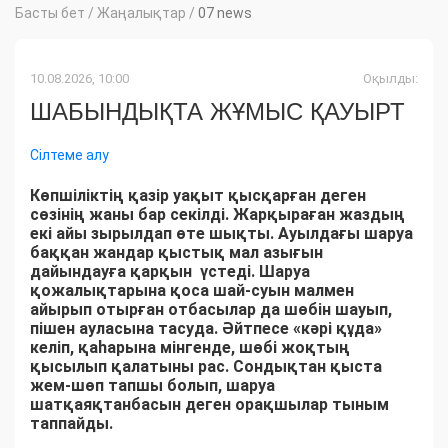
Басты бет
/
Жаңалықтар
/
07 news
10.08.2026, 10:00
Оқылды:
ШАБЫНДЫҚТА ЖҰМЫС ҚАУЫРТ
Сілтеме алу
Көпшіліктің қазір уақыт қысқарған деген
сөзінің жаны бар секілді. Жарқыраған жаздың
екі айы зырылдап өте шықты. Ауылдағы шаруа
баққан жандар қыстық мал азығын
дайындауға қарқын үстеді. Шаруа
қожалықтарына қоса шай-суын малмен
айырып отырған отбасылар да шөбін шауып,
пішен ауласына тасуда. Әйтпесе «кәрі құда»
келіп, қаһарына мінгенде, шөбі жоқтың
қысылып қалатыны рас. Сондықтан қыста
жем-шөп тапшы болып, шаруа
шатқаяқтанбасын деген орақшылар тыным
таппайды.