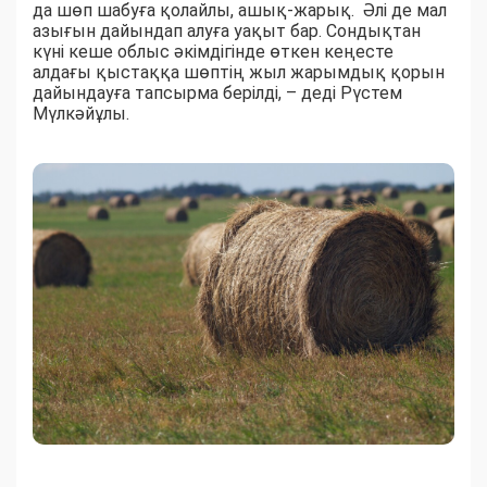
да шөп шабуға қолайлы, ашық-жарық. Әлі де мал
азығын дайындап алуға уақыт бар. Сондықтан
күні кеше облыс әкімдігінде өткен кеңесте
алдағы қыстаққа шөптің жыл жарымдық қорын
дайындауға тапсырма берілді, – деді Рүстем
Мүлкәйұлы.