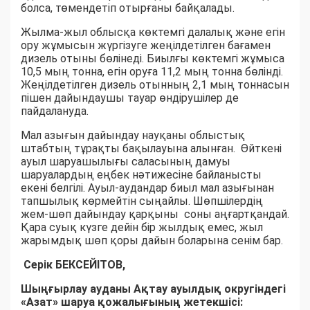
болса, төмендетіп отырғаны байқалады.
Жылма-жыл облысқа көктемгі далалық және егін
ору жұмысын жүргізуге жеңілдетілген бағамен
дизель отыны бөлінеді. Биылғы көктемгі жұмыса
10,5 мың тонна, егін оруға 11,2 мың тонна бөлінді.
Жеңілдетілген дизель отынның 2,1 мың тоннасын
пішен дайындаушы тауар өндірушілер де
пайдалануда.
Мал азығын дайындау науқаны облыстық
штабтың тұрақты бақылауына алынған. Өйткені
ауыл шаруашылығы саласының дамуы
шаруалардың еңбек нәтижесіне байланысты
екені белгілі. Ауыл-аудандар биыл мал азығынан
тапшылық көрмейтін сыңайлы. Шөпшілердің
жем-шөп дайындау қарқыны соны аңғартқандай.
Қара суық күзге дейін бір жылдық емес, жыл
жарымдық шөп қоры дайын боларына сенім бар.
Серік БЕКСЕЙІТОВ,
Шыңғырлау ауданы Ақтау ауылдық округіндегі
«Азат» шаруа қожалығының жетекшісі: