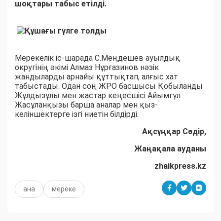
шоқтары табыс етілді.
Мерекелік іс-шарада С.Меңдешев ауылдық
округінің әкімі Алмаз Нұрғазинов нәзік
жандыларды арнайы құттықтап, алғыс хат
табыстады. Одан соң ЖРО басшысы Қобыланды
Жұлдызұлы мен жастар кеңесшісі Айымгүл
Жасұланқызы барша аналар мен қыз-
келіншектерге ізгі ниетін білдірді.
Ақсұңқар Сәдір,
Жаңақала ауданы
zhaikpress.kz
ана
мереке