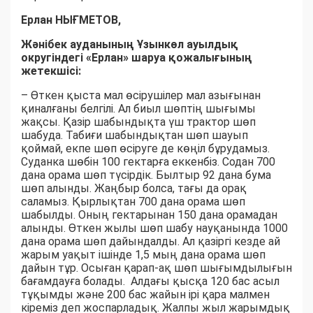
Ерлан НЫҒМЕТОВ,
Жәнібек ауданының Ұзынкөл ауылдық
округіндегі «Ерлан» шаруа қожалығының
жетекшісі:
– Өткен қыста мал өсірушілер мал азығынан
қиналғаны белгілі. Ал биыл шөптің шығымы
жақсы. Қазір шабындықта үш трактор шөп
шабуда. Табиғи шабындықтан шөп шауып
қоймай, екпе шөп өсіруге де көңіл бұрудамыз.
Суданка шөбін 100 гектарға еккенбіз. Содан 700
дана орама шөп түсірдік. Былтыр 92 дана бума
шөп алынды. Жаңбыр болса, тағы да орақ
саламыз. Қырлықтан 700 дана орама шөп
шабылды. Оның гектарынан 150 дана орамадан
алынды. Өткен жылы шөп шабу науқанында 1000
дана орама шөп дайындалды. Ал қазіргі кезде ай
жарым уақыт ішінде 1,5 мың дана орама шөп
дайын тұр. Осыған қарап-ақ шөп шығымдылығын
бағамдауға болады. Алдағы қысқа 120 бас асыл
тұқымды және 200 бас жайын ірі қара малмен
кіреміз деп жоспарладық. Жалпы жыл жарымдық