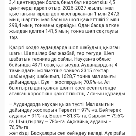
3,4 центнерден болса, биыл бұл көрсеткіш 4,5
центнерді құрап отыр. 2026-2027 жылғы мал
қыстағына кіреді деп жоспарланған 1 млн 247,3
мың шартты мал басына шөп қажеттілігі 2 млн
298,4 мың тоннаны құрайды. Одан басқа өткен
жылдан қалған 141,5 мың тонна шөп сақтаулы
тұр.
Қазіргі кезде аудандарда шөп шабудың қызған
шағы. Шөпшілер бел жазбай, тер төгуде. Шөп
шабатын техника да сайлы. Науқанға облыс
бойынша 4371 орақ қатысуда. Аудандардың 4
тамыздағы мәліметіне сәйкес 3315 гектар
шабындық шабылып, 1628,7 тонна мал азығы
дайындалды. Бұл – жоспардың 70,9%-ы. Ал
былтырғыдан қалған шөпті қоса есептегенде
аталған көрсеткіш қажеттіліктің 77%-ын құрайды.
– Аудандарда науқан қыза түсті. Мал азығын
дайындау жоспарын Теректі – 97%-ға, Бәйтерек
ауданы – 91%-ға, Бөрлі – 81,3%-ға, Сырым – 79,6%-
ға, Шыңғырлау – 78%-ға, Ақжайық ауданы –
76,5%-ға
жеткізді. Басқалары сәл кейіндеу келеді. Ауа райы