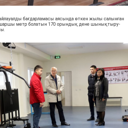
сайлауалды бағдарламасы аясында өткен жылы салынған
4 шаршы метр болатын 170 орындық дене шынықтыру-
ы.