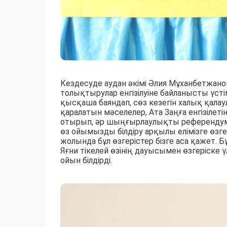
Кездесуде аудан әкімі Әлия Мұханбетжано
толықтырулар енгізілуіне байланысты үс
қысқаша баяндап, сөз кезегін халық қал
қаралатын мәселелер, Ата Заңға енгізілет
отырып, әр шыңғырлаулықты референдумғ
өз ойымызды білдіру арқылы елімізге өзг
жолында бұл өзгерістер бізге аса қажет. 
Яғни тікелей өзінің дауысымен өзгеріске 
ойын білдірді.