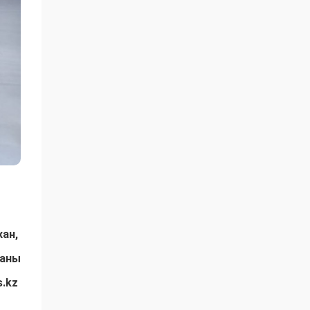
хан,
даны
s.kz