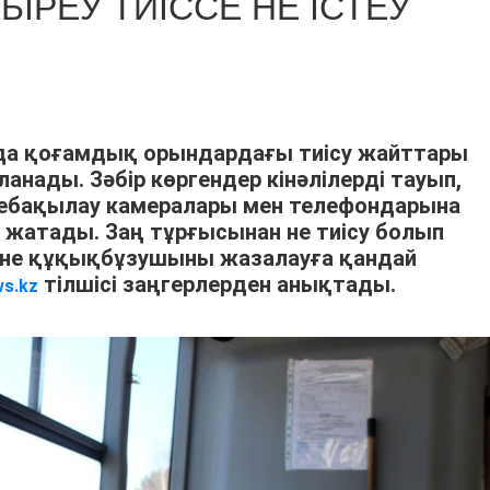
БІРЕУ ТИІССЕ НЕ ІСТЕУ
 да қоғамдық орындардағы тиісу жайттары
анады. Зәбір көргендер кінәлілерді тауып,
небақылау камералары мен телефондарына
 жатады. Заң тұрғысынан не тиісу болып
және құқықбұзушыны жазалауға қандай
тілшісі заңгерлерден анықтады.
ws.kz