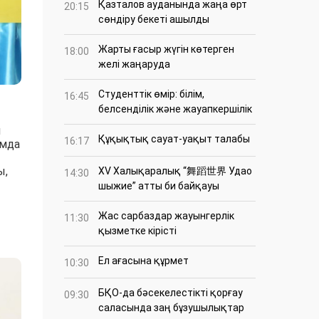
Қазталов ауданында жаңа өрт
20:15
сөндіру бекеті ашылды
Жарты ғасыр жүгін көтерген
18:00
желі жаңаруда
Студенттік өмір: білім,
16:45
белсенділік және жауапкершілік
ы
Құқықтық сауат-уақыт талабы
16:17
умда
ы,
XV Халықаралық “舞蹈世界 Удао
14:30
шыжие” атты би байқауы
Жас сарбаздар жауынгерлік
11:30
қызметке кірісті
Ел ағасына құрмет
10:30
БҚО-да бәсекелестікті қорғау
09:30
саласында заң бұзушылықтар