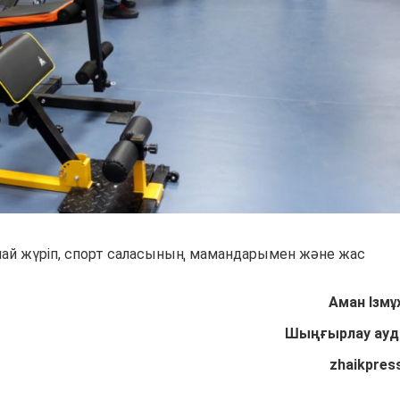
алай жүріп, спорт саласының мамандарымен және жас
Аман Ізмұ
Шыңғырлау ау
zhaikpres