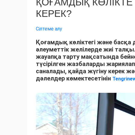
ҚОҒАМДЫҚ КӨЛІКТЕ 
КЕРЕК?
Сілтеме алу
Қоғамдық көліктегі және басқа
әлеуметтік желілерде жиі талқыл
жауапқа тарту мақсатында бей
түсірілген жазбаларды жариялап
саналады, қайда жүгіну керек 
дәлелдер көмектесетінін
Tengrine