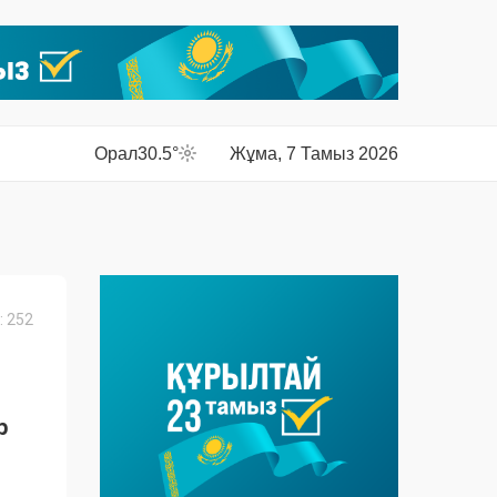
Орал
30.5°
Жұма, 7 Тамыз 2026
 252
р