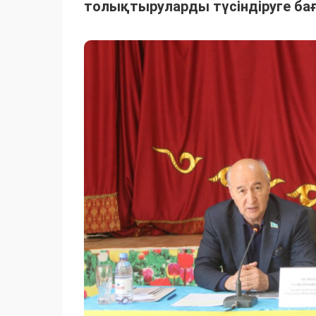
толықтыруларды түсіндіруге ба