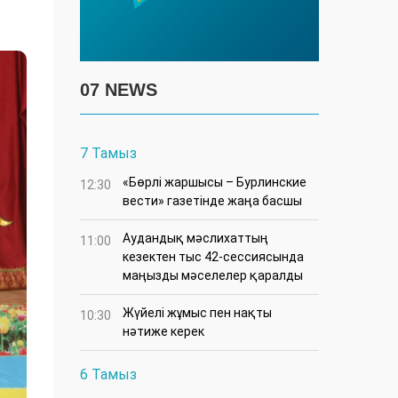
07 NEWS
7 Тамыз
«Бөрлі жаршысы – Бурлинские
12:30
вести» газетінде жаңа басшы
Аудандық мәслихаттың
11:00
кезектен тыс 42-сессиясында
маңызды мәселелер қаралды
Жүйелі жұмыс пен нақты
10:30
нәтиже керек
6 Тамыз