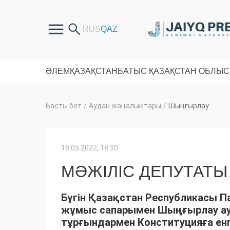
ӘЛЕМ
ҚАЗАҚСТАН
БАТЫС ҚАЗАҚСТАН ОБЛЫ
Басты бет
/
Аудан жаңалықтары
/
Шыңғырлау
18.05.2022, 18:30
МӘЖІЛІС ДЕПУТАТ
Бүгін Қазақстан Республикасы П
жұмыс сапарымен Шыңғырлау а
тұрғындармен Конституцияға енг