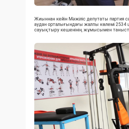
Жиыннан кейін Мәжіліс депутаты партия 
аудан орталығындағы жалпы көлемі 253
сауықтыру кешенінің жұмысымен таныст