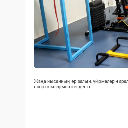
Жаңа нысанның әр залын, үйірмелерін ар
спортшылармен кездесті.