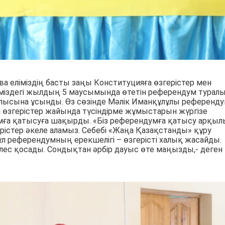
ва еліміздің басты заңы Конституцияға өзгерістер мен
тіміздегі жылдың 5 маусымында өтетін референдум турал
аулысына ұсынды. Өз сөзінде Мәлік Иманқұлұлы референд
ін өзгерістер жайында түсіндірме жұмыстарын жүргізе
а қатысуға шақырды. «Біз референдумға қатысу арқыл
ерістер әкеле аламыз. Себебі «Жаңа Қазақстанды» құру
Бұл референдумның ерекшелігі – өзгерісті халық жасайды.
үлес қосады. Сондықтан әрбір дауыс өте маңызды,- деген