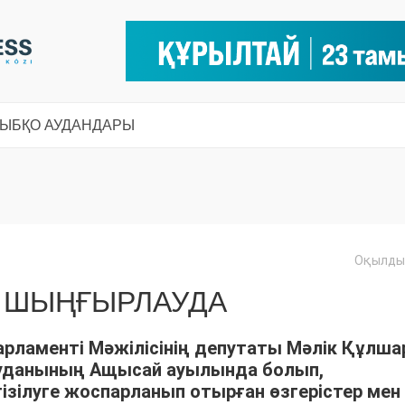
СЫ
БҚО АУДАНДАРЫ
Оқылды:
Ы ШЫҢҒЫРЛАУДА
арламенті Мәжілісінің депутаты Мәлік Құлша
уданының Ащысай ауылында болып,
ізілуге жоспарланып отырған өзгерістер мен