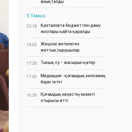
анықталды
5 Тамыз
Қазталовта бюджет пен даму
23:18
жоспары қайта қаралды
Жеңіске жетелеген
18:00
жаттықтырушылар
Тынық су – жасырын қатер
17:30
Медиация - қоғамдық келісімнің
17:00
берік тетігі
Қоғамдық кеңестің кезекті
16:30
отырысы өтті