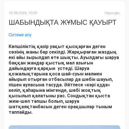
10.08.2026, 10:00
Оқылды:
ШАБЫНДЫҚТА ЖҰМЫС ҚАУЫРТ
Сілтеме алу
Көпшіліктің қазір уақыт қысқарған деген
сөзінің жаны бар секілді. Жарқыраған жаздың
екі айы зырылдап өте шықты. Ауылдағы шаруа
баққан жандар қыстық мал азығын
дайындауға қарқын үстеді. Шаруа
қожалықтарына қоса шай-суын малмен
айырып отырған отбасылар да шөбін шауып,
пішен ауласына тасуда. Әйтпесе «кәрі құда»
келіп, қаһарына мінгенде, шөбі жоқтың
қысылып қалатыны рас. Сондықтан қыста
жем-шөп тапшы болып, шаруа
шатқаяқтанбасын деген орақшылар тыным
таппайды.