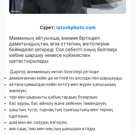
Сурет:
istockphoto.com
Маманның айтуынша, анемия біртіндеп
дамитындықтан, ағза оттегінің жетіспеуіне
бейімделіп үлгереді. Сол себепті оның белгілері
көбіне шаршау немесе күйзеліспен
шатастырылады.
Дәрігер анемияның негізгі белгілері ретінде:
демалғаннан кейін де кетпейтін әлсіздік пен шаршауды;
аз ғана қимылдан кейін ентігу мен жүрек қағысының
жиілеуін;
тері мен шырышты қабықтардың бозаруын;
бас ауруы, бас айналу және зейіннің төмендеуін;
шаштың түсуі, тырнақтың сынғыштығы мен терінің
құрғауын;
дәм мен иіс сезудің өзгеруін;
жиі суық тию мен аяқтың шаншуын атады.