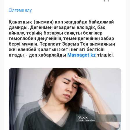
Сілтеме алу
Қаназдық (анемия) көп жағдайда байқалмай
дамиды. Дегенмен ағзадағы әлсіздік, бас
айналу, терінің бозаруы сияқты белгілер
гемоглобин деңгейінің төмендегенінен хабар
беруі мүмкін. Терапевт Зарема Тен анемияның
жиі еленбей қалатын жеті негізгі белгісін
атады
,
- деп хабарлайды
Massaget.kz
тілшісі.