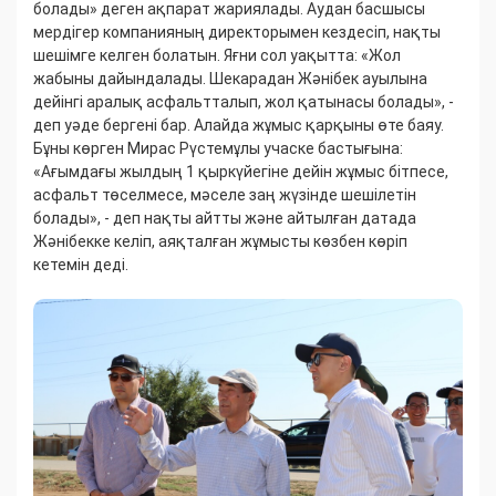
болады» деген ақпарат жариялады. Аудан басшысы
мердігер компанияның директорымен кездесіп, нақты
шешімге келген болатын. Яғни сол уақытта: «Жол
жабыны дайындалады. Шекарадан Жәнібек ауылына
дейінгі аралық асфальтталып, жол қатынасы болады», -
деп уәде бергені бар. Алайда жұмыс қарқыны өте баяу.
​Бұны көрген Мирас Рүстемұлы учаске бастығына:
«Ағымдағы жылдың 1 қыркүйегіне дейін жұмыс бітпесе,
асфальт төселмесе, мәселе заң жүзінде шешілетін
болады», - деп нақты айтты және айтылған датада
Жәнібекке келіп, аяқталған жұмысты көзбен көріп
кетемін деді.