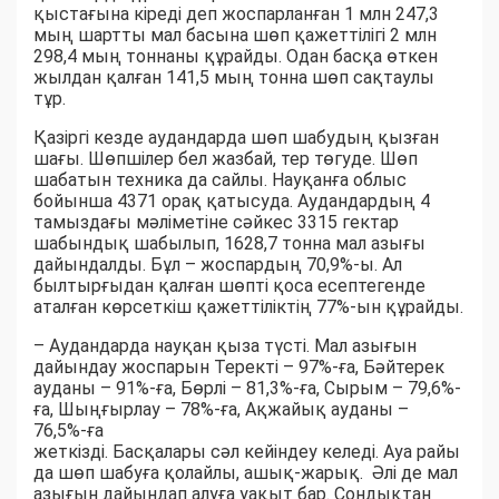
қыстағына кіреді деп жоспарланған 1 млн 247,3
мың шартты мал басына шөп қажеттілігі 2 млн
298,4 мың тоннаны құрайды. Одан басқа өткен
жылдан қалған 141,5 мың тонна шөп сақтаулы
тұр.
Қазіргі кезде аудандарда шөп шабудың қызған
шағы. Шөпшілер бел жазбай, тер төгуде. Шөп
шабатын техника да сайлы. Науқанға облыс
бойынша 4371 орақ қатысуда. Аудандардың 4
тамыздағы мәліметіне сәйкес 3315 гектар
шабындық шабылып, 1628,7 тонна мал азығы
дайындалды. Бұл – жоспардың 70,9%-ы. Ал
былтырғыдан қалған шөпті қоса есептегенде
аталған көрсеткіш қажеттіліктің 77%-ын құрайды.
– Аудандарда науқан қыза түсті. Мал азығын
дайындау жоспарын Теректі – 97%-ға, Бәйтерек
ауданы – 91%-ға, Бөрлі – 81,3%-ға, Сырым – 79,6%-
ға, Шыңғырлау – 78%-ға, Ақжайық ауданы –
76,5%-ға
жеткізді. Басқалары сәл кейіндеу келеді. Ауа райы
да шөп шабуға қолайлы, ашық-жарық. Әлі де мал
азығын дайындап алуға уақыт бар. Сондықтан