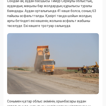
​Сондай-ақ аудан басшысы Тимур Серікұлы облыстық,
аудандық маңызы бар жолдардың құрылысы туралы
баяндады. Аудан орталығында 41 көше болса, соның 63
пайызы асфальтталды. Қазіргі таңда шойын жолдың
арғы бетіндегі екі көшенің жолына асфальт жабыны
төселуде. Екі көшеге тротуар салынуда.
​Сонымен қатар облыс әкімінің орынбасары аудан