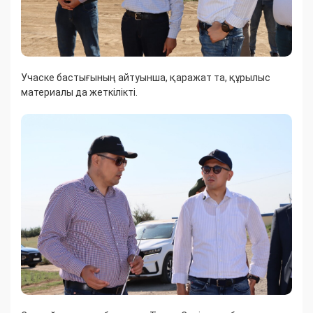
​Учаске бастығының айтуынша, қаражат та, құрылыс
материалы да жеткілікті.