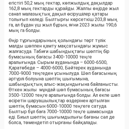
егістігі 50,2 мың гектар, көпжылдық дақылдар
162,8 мың гектарды құрайды. Жалпы өңірде жыл
санап малазықтық дақыл өсірушілер қатары
толығып келеді. Былтырғы көрсеткіш 203,8 мың
га, ал бұдан үш жыл бұрын, яғни 2023 жылы 190,6
мың га болды.
Өңір тұрғындарының қолындағы төрт түлік
малды шөппен қамту мақсатындағы жұмыс
жалғасуда. Табиғи шабындықтағы шөптің бір
бумасының бағасы 3400-10000 теңге
аралығында. Сырым ауданында – 6000-6500,
Қаратөбеде – 4000-6000, Бәйтерек ауданында
7000-9000 теңгеден ұсынылуда. Шөп бағасының
әртүрлі болуына шөптің шығымына,
шабындықтың алыс-жақындығына байланысты.
Өткен жылы мұндай шөп бумасының бағасы
3500-12000 теңге аралығында болды. Ал екпе шөп
өсіретін шаруашылықтар өздерінен артылған
шөптің бумасын 6000-10000 теңгеге сатуда.
Былтыр бұл баға 7000-10000 теңге шамасында
еді. Биыл шөптің шығымдылығы бағаны сәл де
болса, төмендетіп отырғаны байқалады.