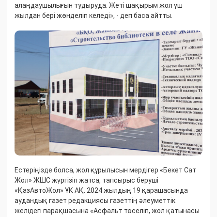
алаңдаушылығын тудыруда. Жеті шақырым жол үш
жылдан бері жөнделіп келеді», - деп баса айтты.
​Естеріңізде болса, жол құрылысын мердігер «Бекет Сат
Жол» ЖШС жүргізіп жатса, тапсырыс беруші
«ҚазАвтоЖол» ҰК АҚ. 2024 жылдың 19 қарашасында
аудандық газет редакциясы газеттің әлеуметтік
желідегі парақшасына «Асфальт төселіп, жол қатынасы