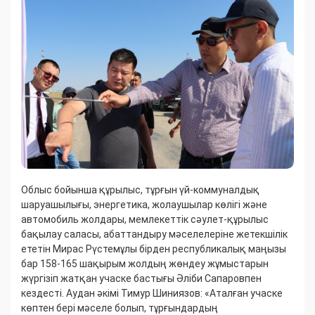
Облыс бойынша құрылыс, тұрғын үй-коммуналдық
шаруашылығы, энергетика, жолаушылар көлігі және
автомобиль жолдары, мемлекеттік сәулет-құрылыс
бақылау саласы, абаттандыру мәселелеріне жетекшілік
ететін Мирас Рүстемұлы бірден республикалық маңызы
бар 158-165 шақырым жолдың жөндеу жұмыстарын
жүргізіп жатқан учаске бастығы Әліби Сапаровпен
кездесті. Аудан әкімі Тимур Шиниязов: «Аталған учаске
көптен бері мәселе болып, тұрғындардың