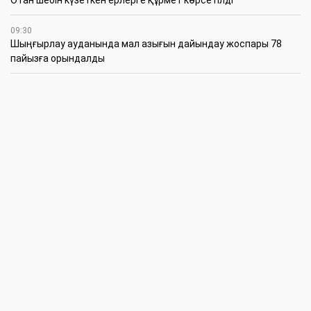
09:30
​Шыңғырлау ауданында мал азығын дайындау жоспары 78
пайызға орындалды
09:00
​Теректіде жас отбасыларға арналған тренинг өтті
7 Тамыз
16:45
Балалардың жазғы кезеңдегі қауіпсіздігін қамтамасыз ету –
негізгі қауіп-қатерлерге кешенді бақылауды талап етеді
15:30
Батыстың барысы анықталды
12:30
«Бөрлі жаршысы – Бурлинские вести» газетінде жаңа басшы
11:00