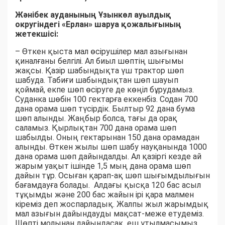
Жәнібек ауданының Ұзынкөл ауылдық
округіндегі «Ерлан» шаруа қожалығының
жетекшісі:
– Өткен қыста мал өсірушілер мал азығынан
қиналғаны белгілі. Ал биыл шөптің шығымы
жақсы. Қазір шабындықта үш трактор шөп
шабуда. Табиғи шабындықтан шөп шауып
қоймай, екпе шөп өсіруге де көңіл бұрудамыз.
Суданка шөбін 100 гектарға еккенбіз. Содан 700
дана орама шөп түсірдік. Былтыр 92 дана бума
шөп алынды. Жаңбыр болса, тағы да орақ
саламыз. Қырлықтан 700 дана орама шөп
шабылды. Оның гектарынан 150 дана орамадан
алынды. Өткен жылы шөп шабу науқанында 1000
дана орама шөп дайындалды. Ал қазіргі кезде ай
жарым уақыт ішінде 1,5 мың дана орама шөп
дайын тұр. Осыған қарап-ақ шөп шығымдылығын
бағамдауға болады. Алдағы қысқа 120 бас асыл
тұқымды және 200 бас жайын ірі қара малмен
кіреміз деп жоспарладық. Жалпы жыл жарымдық
мал азығын дайындауды мақсат-меже етудеміз.
Шөпті молынан дайындасақ, еш ұтылмасымыз