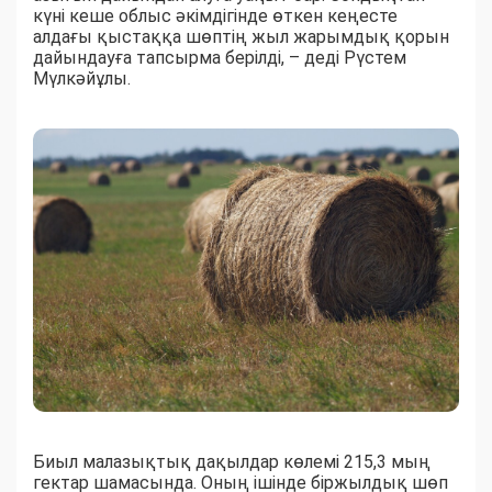
күні кеше облыс әкімдігінде өткен кеңесте
алдағы қыстаққа шөптің жыл жарымдық қорын
дайындауға тапсырма берілді, – деді Рүстем
Мүлкәйұлы.
Биыл малазықтық дақылдар көлемі 215,3 мың
гектар шамасында. Оның ішінде біржылдық шөп