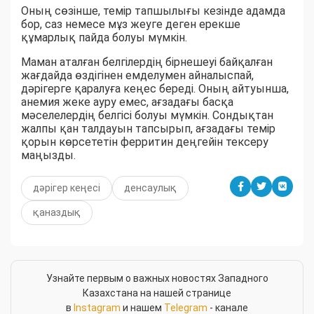
Оның сөзінше, темір тапшылығы кезінде адамда
бор, саз немесе мұз жеуге деген ерекше
құмарлық пайда болуы мүмкін.
Маман аталған белгілердің бірнешеуі байқалған
жағдайда өздігінен емделумен айналыспай,
дәрігерге қаралуға кеңес береді. Оның айтуынша,
анемия жеке ауру емес, ағзадағы басқа
мәселелердің белгісі болуы мүмкін. Сондықтан
жалпы қан талдауын тапсырып, ағзадағы темір
қорын көрсететін ферритин деңгейін тексеру
маңызды.
дәрігер кеңесі
денсаулық
қаназдық
Узнайте первым о важных новостях Западного
Казахстана на нашей странице
в
Instagram
и нашем
Telegram
- канале