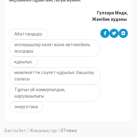
мерзімінен бұрын аяқталуы мүмкін.
Гүлзара Мәди,
Жәнібек ауданы
Абаттандыру
жолаушылар көлігі және автомобиль
жолдары
құрылыс
мемлекеттік сәулет-құрылыс бақылау
саласы
Тұрғын үй-коммуналдық
шаруашылығы
энергетика
Басты бет
/
Жаңалықтар
/
07 news