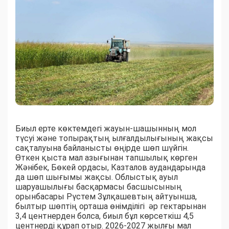
Биыл ерте көктемдегі жауын-шашынның мол
түсуі және топырақтың ылғалдылығының жақсы
сақталуына байланысты өңірде шөп шүйгін.
Өткен қыста мал азығынан тапшылық көрген
Жәнібек, Бөкей ордасы, Казталов аудандарында
да шөп шығымы жақсы. Облыстық ауыл
шаруашылығы басқармасы басшысының
орынбасары Рүстем Зұлқашевтың айтуынша,
былтыр шөптің орташа өнімділігі әр гектарынан
3,4 центнерден болса, биыл бұл көрсеткіш 4,5
центнерді құрап отыр. 2026-2027 жылғы мал