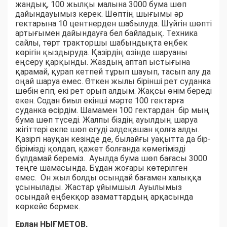
жандық, 100 жылқы малына 3000 бума шөп
дайындауымыз керек. Шөптің шығымы әр
гектарына 10 центнерден шабылуда. Шүйгін шөпті
артығымен дайындауға бел байладық. Техника
сайлы, төрт тракторшы шабындықта еңбек
көрігін қыздыруда. Қазірдің өзінде шаруаны
еңсеру қарқынды. Жаздың аптап ыстығына
қарамай, қурап кетпей тұрып шауып, тасып алу да
оңай шаруа емес. Өткен жылы бірінші рет суданка
шөбін егіп, екі рет орып алдым. Жақсы өнім береді
екен. Содан биыл екінші мәрте 100 гектарға
суданка өсірдім. Шамамен 100 гектардан бір мың
бума шөп түседі. Жалпы біздің ауылдың шаруа
жігіттері екпе шөп егуді әлдеқашан қолға алды.
Қазіргі науқан кезінде де, былайғы уақытта да бір-
бірімізді қолдап, қажет болғанда көмегімізді
бұлдамай береміз. Ауылда бума шөп бағасы 3000
теңге шамасында. Бұдан жоғары көтерілген
емес. Он жыл болды осындай бағамен халыққа
ұсынылады. Жастар ұйымшыл. Ауылымыз
осындай еңбекқор азаматтардың арқасында
көркейе бермек.
Ерлан НЫҒМЕТОВ,