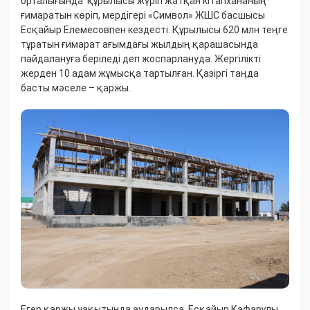
орталығында құрылысы жүріп жатқан кітапхананың
ғимаратын көріп, мердігері «Символ» ЖШС басшысы
Есқайыр Елемесовпен кездесті. Құрылысы 620 млн теңге
тұратын ғимарат ағымдағы жылдың қарашасында
пайдалануға беріледі деп жоспарлануда. Жергілікті
жерден 10 адам жұмысқа тартылған. Қазіргі таңда
басты мәселе – қаржы.
Егер қаржы уақытында аударылса, Есқайыр Кафарұлы