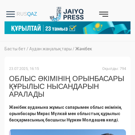
Басты бет
/
Аудан жаңалықтары
/
Жәнібек
23.07.2025, 16:15
Оқылды: 794
ОБЛЫС ӘКІМІНІҢ ОРЫНБАСАРЫ
ҚҰРЫЛЫС НЫСАНДАРЫН
АРАЛАДЫ
​Жәнібек ауданына жұмыс сапарымен облыс әкімінің
орынбасары Мирас Мүлкай мен облыстық құрылыс
басқармасының басшысы Нұркен Молдашев келді.