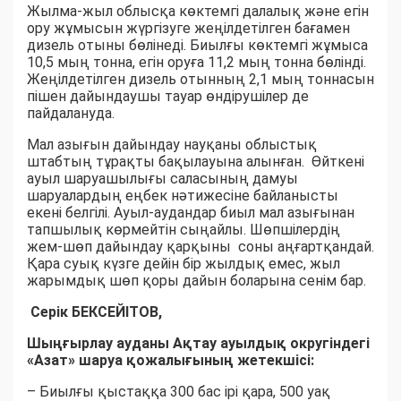
Жылма-жыл облысқа көктемгі далалық және егін
ору жұмысын жүргізуге жеңілдетілген бағамен
дизель отыны бөлінеді. Биылғы көктемгі жұмыса
10,5 мың тонна, егін оруға 11,2 мың тонна бөлінді.
Жеңілдетілген дизель отынның 2,1 мың тоннасын
пішен дайындаушы тауар өндірушілер де
пайдалануда.
Мал азығын дайындау науқаны облыстық
штабтың тұрақты бақылауына алынған. Өйткені
ауыл шаруашылығы саласының дамуы
шаруалардың еңбек нәтижесіне байланысты
екені белгілі. Ауыл-аудандар биыл мал азығынан
тапшылық көрмейтін сыңайлы. Шөпшілердің
жем-шөп дайындау қарқыны соны аңғартқандай.
Қара суық күзге дейін бір жылдық емес, жыл
жарымдық шөп қоры дайын боларына сенім бар.
Серік БЕКСЕЙІТОВ,
Шыңғырлау ауданы Ақтау ауылдық округіндегі
«Азат» шаруа қожалығының жетекшісі:
– Биылғы қыстаққа 300 бас ірі қара, 500 уақ