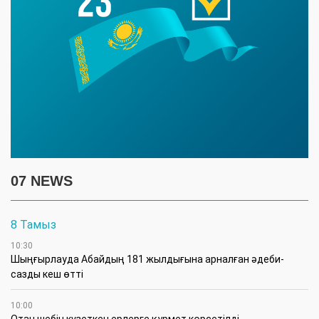
07 NEWS
8 Тамыз
10:30
Шыңғырлауда Абайдың 181 жылдығына арналған әдеби-
сазды кеш өтті
10:00
Отан шебін күзеткен ерлерге құрмет көрсетілді