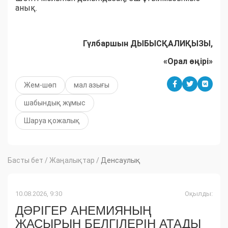
анық.
Гүлбаршын ДЫБЫСҚАЛИҚЫЗЫ,
«Орал өңірі»
Жем-шөп
мал азығы
шабындық жұмыс
Шаруа қожалық
Басты бет
/
Жаңалықтар
/
Денсаулық
10.08.2026, 9:30
Оқылды:
ДӘРІГЕР АНЕМИЯНЫҢ
ЖАСЫРЫН БЕЛГІЛЕРІН АТАДЫ